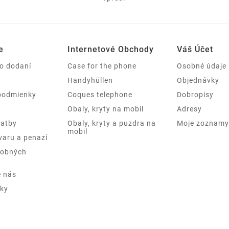
e
Internetové Obchody
Váš Účet
 o dodaní
Case for the phone
Osobné údaje
Handyhüllen
Objednávky
podmienky
Coques telephone
Dobropisy
Obaly, kryty na mobil
Adresy
latby
Obaly, kryty a puzdra na
Moje zoznamy 
mobil
varu a penazí
sobných
e nás
ky