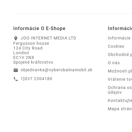
Informácie O E-Shope
Informáci
JOO INTERNET MEDIA LTD
Informácie
location_on
Fergusson house
Cookies
124 City Road
London
Obchodné 
EC1V 2NX
Spojené kráľovstvo
O nás
objednavka@vyberobalnamobil.sk
email
Možnosti p
1]037 2304180
call
Vrátenie to
Ochrana o
údajov
Kontaktujt
Mapa strán