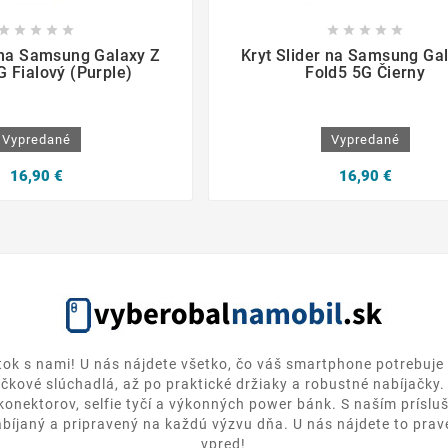

















r na Samsung Galaxy Z
Kryt Slider na Samsung Ga
G Fialový (Purple)
Fold5 5G Čierny
Vypredané
Vypredané
16,90 €
16,90 €
itok s nami! U nás nájdete všetko, čo váš smartphone potrebuje 
ičkové slúchadlá, až po praktické držiaky a robustné nabíjačky
 konektorov, selfie tyčí a výkonných power bánk. S naším prísl
bíjaný a pripravený na každú výzvu dňa. U nás nájdete to pravé
vpred!