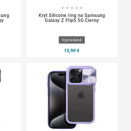









sung
Kryt Silicone ring na Samsung
ny
Galaxy Z Flip5 5G Čierny
Vypredané
15,90 €