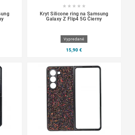









sung
Kryt Silicone ring na Samsung
ny
Galaxy Z Flip4 5G Čierny
Vypredané
15,90 €