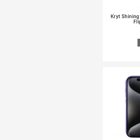

Kryt Shinin
Fl