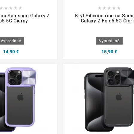

















g na Samsung Galaxy Z
Kryt Silicone ring na Sam
ip5 5G Čierny
Galaxy Z Fold5 5G Čier
Vypredané
Vypredané
14,90 €
15,90 €