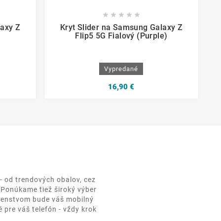









laxy Z
Kryt Slider na Samsung Galaxy Z
Flip5 5G Fialový (Purple)
Vypredané
16,90 €
- od trendových obalov, cez
. Ponúkame tiež široký výber
ušenstvom bude váš mobilný
 pre váš telefón - vždy krok