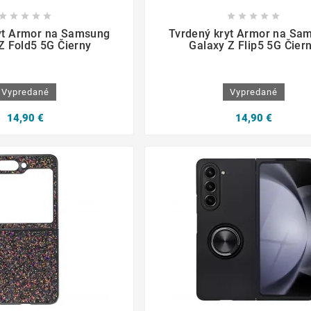

















yt Armor na Samsung
Tvrdený kryt Armor na Sa
Z Fold5 5G Čierny
Galaxy Z Flip5 5G Čier
Vypredané
Vypredané
14,90 €
14,90 €