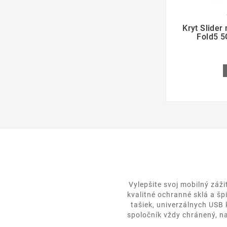

Kryt Slide
Fold5 5
Vylepšite svoj mobilný záž
kvalitné ochranné sklá a šp
tašiek, univerzálnych USB
spoločník vždy chránený, na