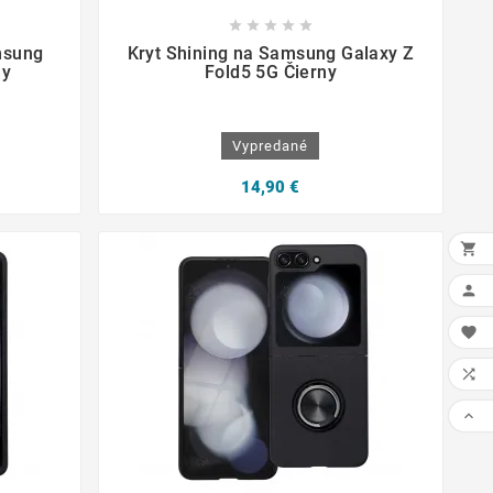









msung
Kryt Shining na Samsung Galaxy Z
ny
Fold5 5G Čierny
Vypredané
14,90 €




