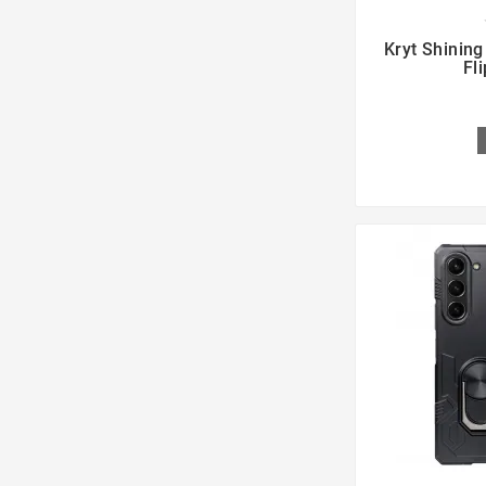

Kryt Shinin
Fl