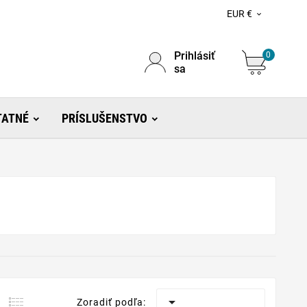
EUR €

Prihlásiť
0
sa
TATNÉ
PRÍSLUŠENSTVO

Zoradiť podľa: