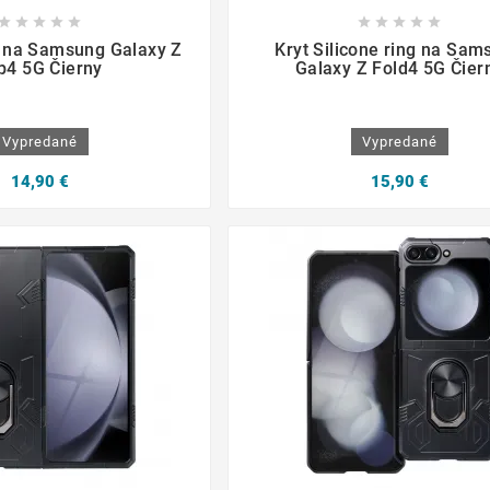

















g na Samsung Galaxy Z
Kryt Silicone ring na Sam
ip4 5G Čierny
Galaxy Z Fold4 5G Čier
Vypredané
Vypredané
14,90 €
15,90 €