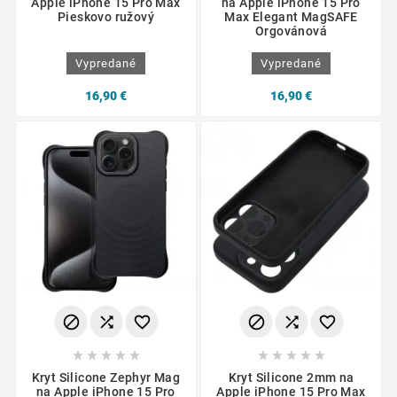
Apple iPhone 15 Pro Max
na Apple iPhone 15 Pro
Pieskovo ružový
Max Elegant MagSAFE
Orgovánová
Vypredané
Vypredané
16,90 €
16,90 €
















Kryt Silicone Zephyr Mag
Kryt Silicone 2mm na
na Apple iPhone 15 Pro
Apple iPhone 15 Pro Max