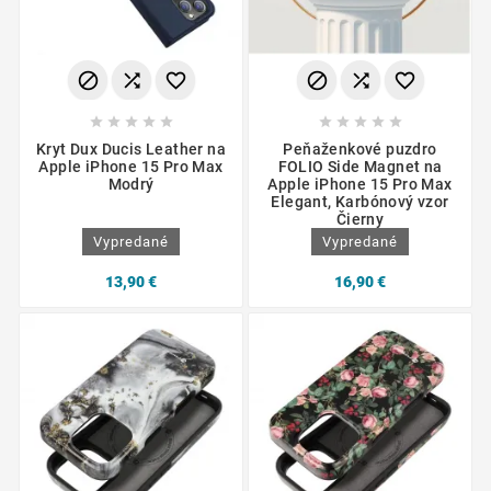
















Kryt Dux Ducis Leather na
Peňaženkové puzdro
Apple iPhone 15 Pro Max
FOLIO Side Magnet na
Modrý
Apple iPhone 15 Pro Max
Elegant, Karbónový vzor
Čierny
Vypredané
Vypredané
13,90 €
16,90 €