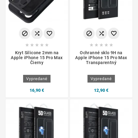
















Kryt Silicone 2mm na
Ochranné sklo 9H na
Apple iPhone 15 Pro Max
Apple iPhone 15 Pro Max
Čierny
Transparentný
Vypredané
Vypredané
16,90 €
12,90 €