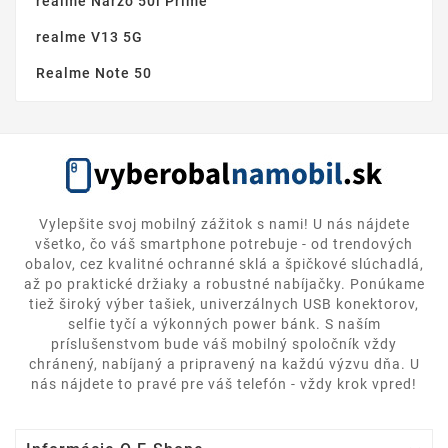
realme Narzo 50i Prime
realme V13 5G
Realme Note 50
Vylepšite svoj mobilný zážitok s nami! U nás nájdete
všetko, čo váš smartphone potrebuje - od trendových
obalov, cez kvalitné ochranné sklá a špičkové slúchadlá,
až po praktické držiaky a robustné nabíjačky. Ponúkame
tiež široký výber tašiek, univerzálnych USB konektorov,
selfie tyčí a výkonných power bánk. S naším
príslušenstvom bude váš mobilný spoločník vždy
chránený, nabíjaný a pripravený na každú výzvu dňa. U
nás nájdete to pravé pre váš telefón - vždy krok vpred!