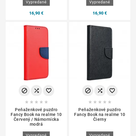
Vypredané
Vypredané
16,90 €
16,90 €
















Peňaženkové puzdro
Peňaženkové puzdro
Fancy Book na realme 10
Fancy Book na realme 10
Červený / Námornícka
Čierny
modrá
Vypredané
Vypredané