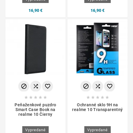
16,90 €
16,90 €
















Peňaženkové puzdro
Ochranné sklo 9H na
Smart Case Book na
realme 10 Transparentný
realme 10 Čierny
Vypredané
Vypredané