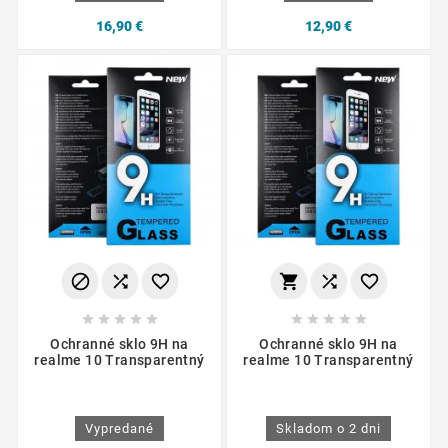
16,90 €
12,90 €
















Ochranné sklo 9H na
Ochranné sklo 9H na
realme 10 Transparentný
realme 10 Transparentný
Vypredané
Skladom o 2 dni