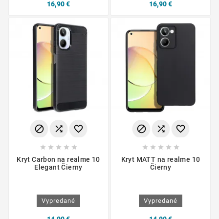
16,90 €
16,90 €
















Kryt Carbon na realme 10
Kryt MATT na realme 10
Elegant Čierny
Čierny
Vypredané
Vypredané
14,90 €
14,90 €