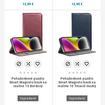
12,90 €
12,90 €
















Peňaženkové puzdro
Peňaženkové puzdro
Smart Magneto book na
Smart Magneto book na
realme 10 Bordový
realme 10 Tmavší modrý
Vypredané
Vypredané