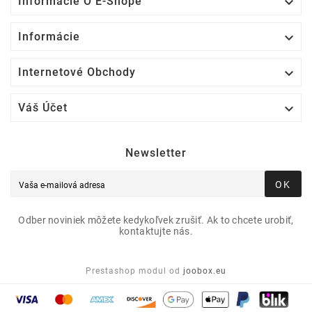

Informácie O E-Shope

Informácie

Internetové Obchody

Váš Účet
Newsletter
OK
Odber noviniek môžete kedykoľvek zrušiť. Ak to chcete urobiť,
kontaktujte nás.
Prestashop modul od
joobox.eu