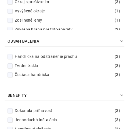
Okraj s prešívaním
(3)
Vyvýšené okraje
(1)
Zosilnené lemy
(1)
Zvýšená hrana pre fotoaparáty
(2)

OBSAH BALENIA
Handrička na odstránenie prachu
(3)
Tvrdené sklo
(3)
Čistiaca handrička
(3)

BENEFITY
Dokonalá priľnavosť
(3)
Jednoduchá inštalácia
(3)
Nepriľnavé zloženie
(3)