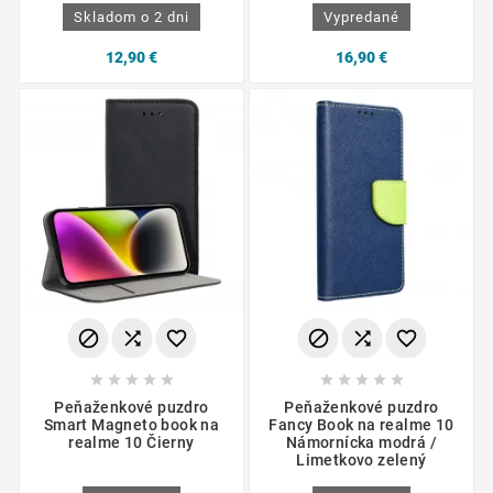
Skladom o 2 dni
Vypredané
12,90 €
16,90 €
















Peňaženkové puzdro
Peňaženkové puzdro
Smart Magneto book na
Fancy Book na realme 10
realme 10 Čierny
Námornícka modrá /
Limetkovo zelený