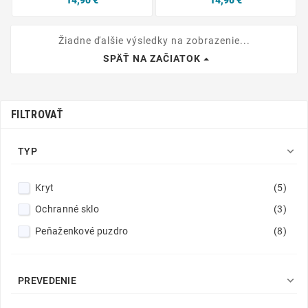
Žiadne ďalšie výsledky na zobrazenie...
SPÄŤ NA ZAČIATOK
FILTROVAŤ

TYP
Kryt
(5)
Ochranné sklo
(3)
Peňaženkové puzdro
(8)

PREVEDENIE