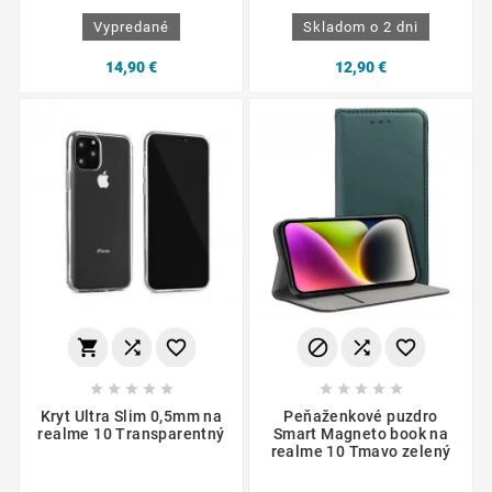
Vypredané
Skladom o 2 dni
14,90 €
12,90 €
















Kryt Ultra Slim 0,5mm na
Peňaženkové puzdro
realme 10 Transparentný
Smart Magneto book na
realme 10 Tmavo zelený