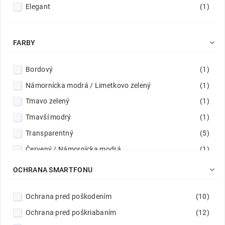
Elegant
(1)

FARBY
Bordový
(1)
Námornícka modrá / Limetkovo zelený
(1)
Tmavo zelený
(1)
Tmavší modrý
(1)
Transparentný
(5)
Červený / Námornícka modrá
(1)
Čierny
(6)

OCHRANA SMARTFONU
Ochrana pred poškodením
(10)
Ochrana pred poškriabaním
(12)