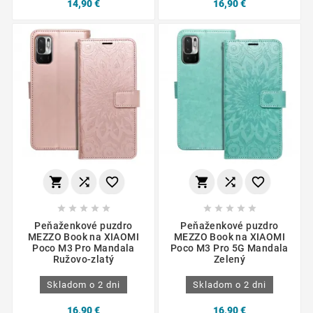
14,90 €
16,90 €
















Peňaženkové puzdro
Peňaženkové puzdro
MEZZO Book na XIAOMI
MEZZO Book na XIAOMI
Poco M3 Pro Mandala
Poco M3 Pro 5G Mandala
Ružovo-zlatý
Zelený
Skladom o 2 dni
Skladom o 2 dni
16,90 €
16,90 €