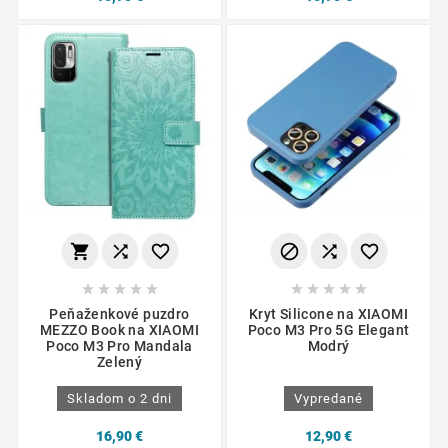
















Peňaženkové puzdro
Kryt Silicone na XIAOMI
MEZZO Book na XIAOMI
Poco M3 Pro 5G Elegant
Poco M3 Pro Mandala
Modrý
Zelený
Skladom o 2 dni
Vypredané
16,90 €
12,90 €