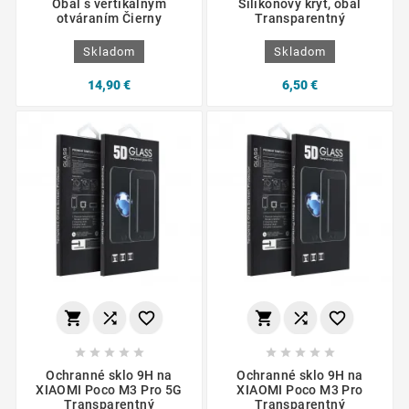
Obal s vertikálnym
Silikónový kryt, obal
otváraním Čierny
Transparentný
Skladom
Skladom
14,90 €
6,50 €
















Ochranné sklo 9H na
Ochranné sklo 9H na
XIAOMI Poco M3 Pro 5G
XIAOMI Poco M3 Pro
Transparentný
Transparentný