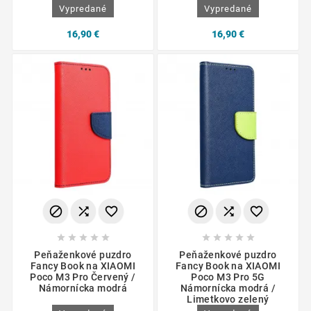
Vypredané
Vypredané
16,90 €
16,90 €
















Peňaženkové puzdro
Peňaženkové puzdro
Fancy Book na XIAOMI
Fancy Book na XIAOMI
Poco M3 Pro Červený /
Poco M3 Pro 5G
Námornícka modrá
Námornícka modrá /
Limetkovo zelený