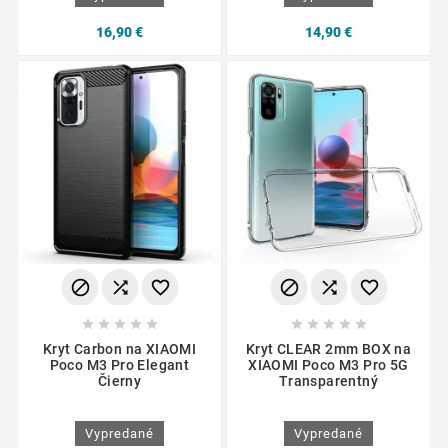
16,90 €
14,90 €
















Kryt Carbon na XIAOMI
Kryt CLEAR 2mm BOX na
Poco M3 Pro Elegant
XIAOMI Poco M3 Pro 5G
Čierny
Transparentný
Vypredané
Vypredané