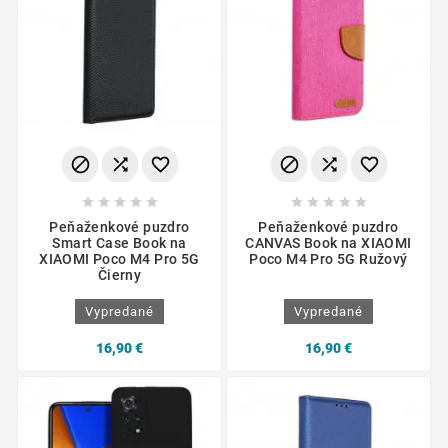
















Peňaženkové puzdro
Peňaženkové puzdro
Smart Case Book na
CANVAS Book na XIAOMI
XIAOMI Poco M4 Pro 5G
Poco M4 Pro 5G Ružový
Čierny
Vypredané
Vypredané
16,90 €
16,90 €