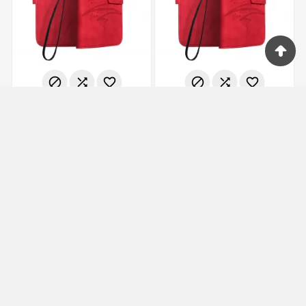
















Peňaženkové puzdro
Peňaženkové puzdro
MEZZO Book na XIAOMI
MEZZO Book na XIAOMI
Poco M3 Pro 5G Strom
Poco M3 Pro Strom
Červený
Červený
Vypredané
Vypredané
16,90 €
16,90 €