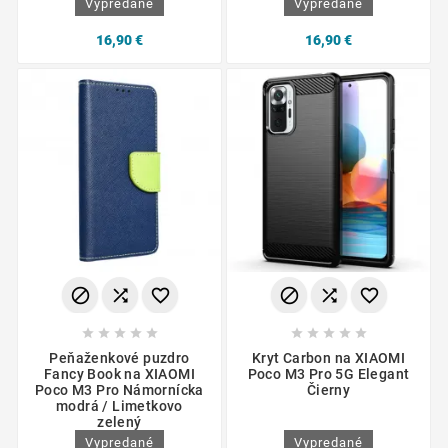
Vypredané
Vypredané
16,90 €
16,90 €
















Peňaženkové puzdro
Kryt Carbon na XIAOMI
Fancy Book na XIAOMI
Poco M3 Pro 5G Elegant
Poco M3 Pro Námornícka
Čierny
modrá / Limetkovo
zelený
Vypredané
Vypredané