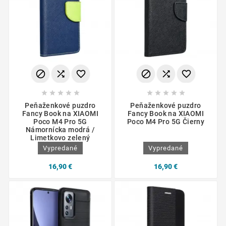
















Peňaženkové puzdro
Peňaženkové puzdro
Fancy Book na XIAOMI
Fancy Book na XIAOMI
Poco M4 Pro 5G
Poco M4 Pro 5G Čierny
Námornícka modrá /
Limetkovo zelený
Vypredané
Vypredané
16,90 €
16,90 €