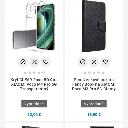
















Kryt CLEAR 2mm BOX na
Peňaženkové puzdro
XIAOMI Poco M4 Pro 5G
Fancy Book na XIAOMI
Transparentný
Poco M3 Pro 5G Čierny
Vypredané
Vypredané
12,90 €
16,90 €