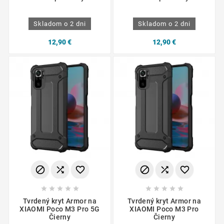
Skladom o 2 dni
Skladom o 2 dni
12,90 €
12,90 €
















Tvrdený kryt Armor na
Tvrdený kryt Armor na
XIAOMI Poco M3 Pro 5G
XIAOMI Poco M3 Pro
Čierny
Čierny