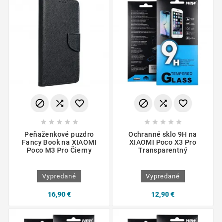
















Peňaženkové puzdro
Ochranné sklo 9H na
Fancy Book na XIAOMI
XIAOMI Poco X3 Pro
Poco M3 Pro Čierny
Transparentný
Vypredané
Vypredané
16,90 €
12,90 €