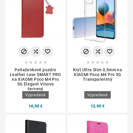
















Peňaženkové puzdro
Kryt Ultra Slim 0,5mm na
Leather case SMART PRO
XIAOMI Poco M4 Pro 5G
na XIAOMI Poco M4 Pro
Transparentný
5G Elegant Vinovo
červený
Vypredané
Vypredané
16,90 €
12,90 €