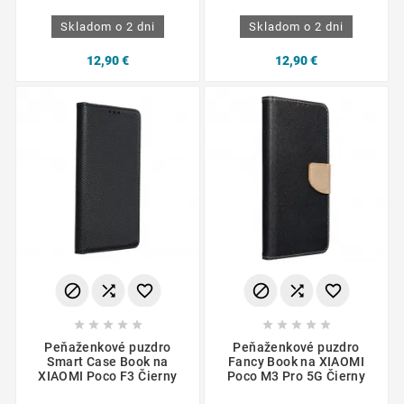
Skladom o 2 dni
Skladom o 2 dni
12,90 €
12,90 €
















Peňaženkové puzdro
Peňaženkové puzdro
Smart Case Book na
Fancy Book na XIAOMI
XIAOMI Poco F3 Čierny
Poco M3 Pro 5G Čierny