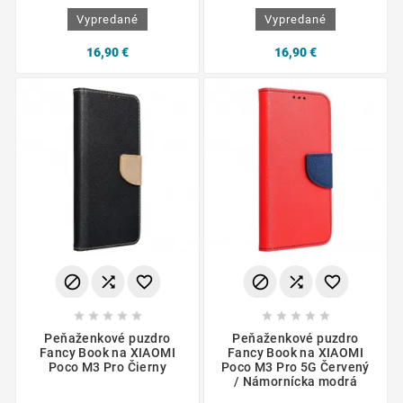
Vypredané
Vypredané
16,90 €
16,90 €
















Peňaženkové puzdro
Peňaženkové puzdro
Fancy Book na XIAOMI
Fancy Book na XIAOMI
Poco M3 Pro Čierny
Poco M3 Pro 5G Červený
/ Námornícka modrá