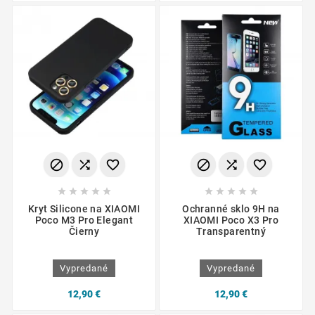
















Kryt Silicone na XIAOMI
Ochranné sklo 9H na
Poco M3 Pro Elegant
XIAOMI Poco X3 Pro
Čierny
Transparentný
Vypredané
Vypredané
12,90 €
12,90 €