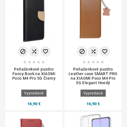
















Peňaženkové puzdro
Peňaženkové puzdro
Fancy Book na XIAOMI
Leather case SMART PRO
Poco M4 Pro 5G Čierny
na XIAOMI Poco M4 Pro
5G Elegant Hnedý
Vypredané
Vypredané
16,90 €
16,90 €