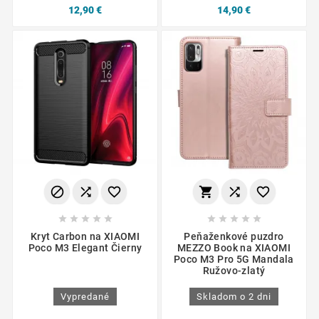
12,90 €
14,90 €
















Kryt Carbon na XIAOMI
Peňaženkové puzdro
Poco M3 Elegant Čierny
MEZZO Book na XIAOMI
Poco M3 Pro 5G Mandala
Ružovo-zlatý
Vypredané
Skladom o 2 dni