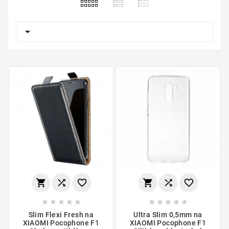

















Slim Flexi Fresh na
Ultra Slim 0,5mm na
XIAOMI Pocophone F1
XIAOMI Pocophone F1