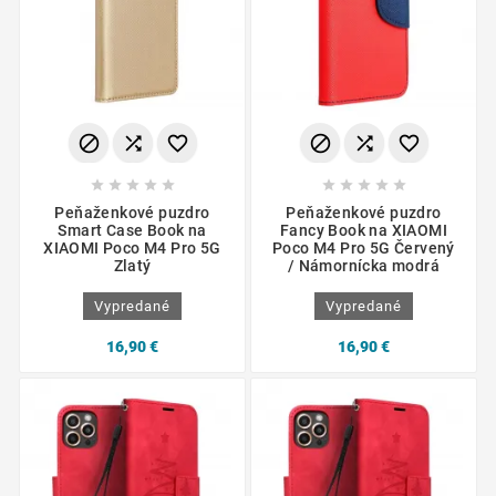
















Peňaženkové puzdro
Peňaženkové puzdro
Smart Case Book na
Fancy Book na XIAOMI
XIAOMI Poco M4 Pro 5G
Poco M4 Pro 5G Červený
Zlatý
/ Námornícka modrá
Vypredané
Vypredané
16,90 €
16,90 €