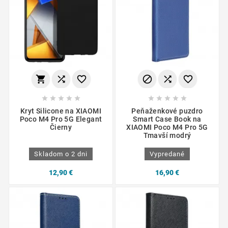
















Kryt Silicone na XIAOMI
Peňaženkové puzdro
Poco M4 Pro 5G Elegant
Smart Case Book na
Čierny
XIAOMI Poco M4 Pro 5G
Tmavší modrý
Skladom o 2 dni
Vypredané
12,90 €
16,90 €