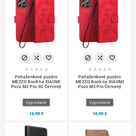
















Peňaženkové puzdro
Peňaženkové puzdro
MEZZO Book na XIAOMI
MEZZO Book na XIAOMI
Poco M3 Pro 5G Červený
Poco M3 Pro Červený
Vypredané
Vypredané
16,90 €
16,90 €