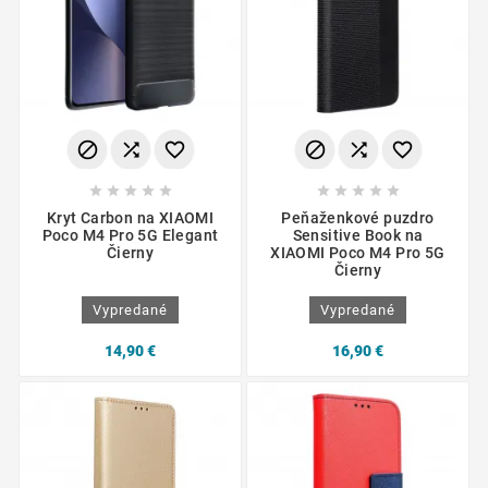
















Kryt Carbon na XIAOMI
Peňaženkové puzdro
Poco M4 Pro 5G Elegant
Sensitive Book na
Čierny
XIAOMI Poco M4 Pro 5G
Čierny
Vypredané
Vypredané
14,90 €
16,90 €