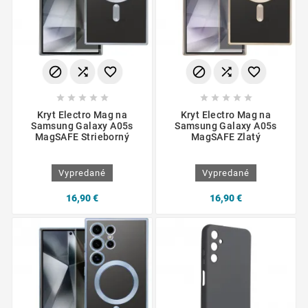
















Kryt Electro Mag na
Kryt Electro Mag na
Samsung Galaxy A05s
Samsung Galaxy A05s
MagSAFE Strieborný
MagSAFE Zlatý
Vypredané
Vypredané
16,90 €
16,90 €