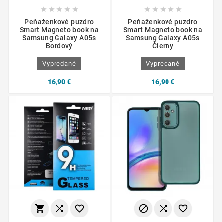










Peňaženkové puzdro
Peňaženkové puzdro
Smart Magneto book na
Smart Magneto book na
Samsung Galaxy A05s
Samsung Galaxy A05s
Bordový
Čierny
Vypredané
Vypredané
16,90 €
16,90 €





