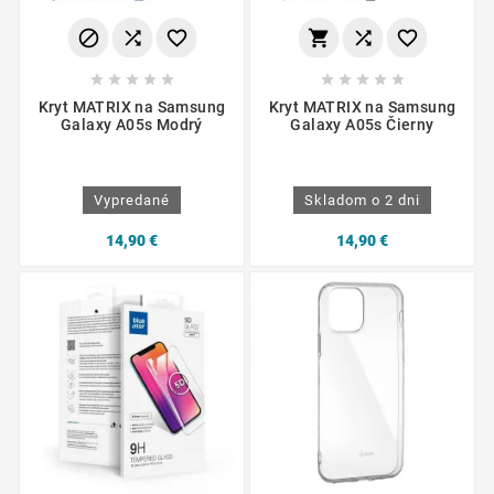
















Kryt MATRIX na Samsung
Kryt MATRIX na Samsung
Galaxy A05s Modrý
Galaxy A05s Čierny
Vypredané
Skladom o 2 dni
14,90 €
14,90 €