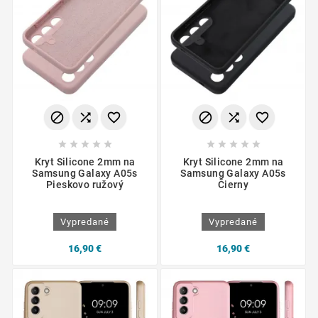
















Kryt Silicone 2mm na
Kryt Silicone 2mm na
Samsung Galaxy A05s
Samsung Galaxy A05s
Pieskovo ružový
Čierny
Vypredané
Vypredané
16,90 €
16,90 €