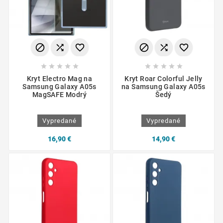
















Kryt Electro Mag na
Kryt Roar Colorful Jelly
Samsung Galaxy A05s
na Samsung Galaxy A05s
MagSAFE Modrý
Šedý
Vypredané
Vypredané
16,90 €
14,90 €