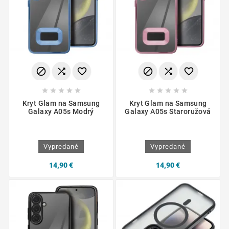
















Kryt Glam na Samsung
Kryt Glam na Samsung
Galaxy A05s Modrý
Galaxy A05s Staroružová
Vypredané
Vypredané
14,90 €
14,90 €