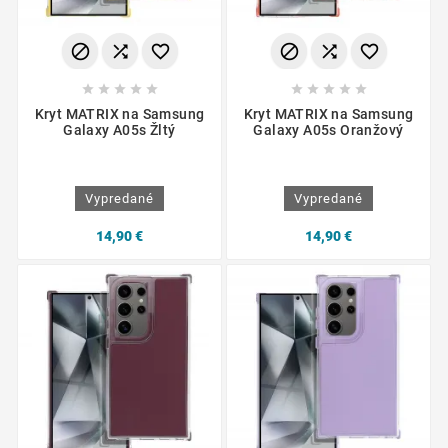
















Kryt MATRIX na Samsung
Kryt MATRIX na Samsung
Galaxy A05s Žltý
Galaxy A05s Oranžový
Vypredané
Vypredané
14,90 €
14,90 €