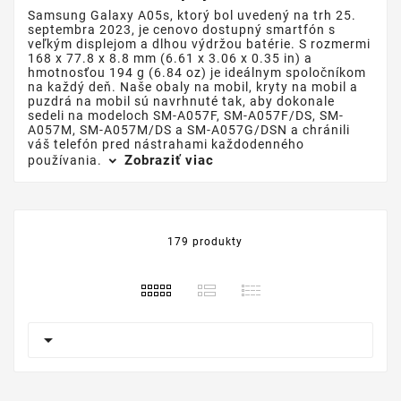
Samsung Galaxy A05s, ktorý bol uvedený na trh 25.
septembra 2023, je cenovo dostupný smartfón s
veľkým displejom a dlhou výdržou batérie. S rozmermi
168 x 77.8 x 8.8 mm (6.61 x 3.06 x 0.35 in) a
hmotnosťou 194 g (6.84 oz) je ideálnym spoločníkom
na každý deň. Naše obaly na mobil, kryty na mobil a
puzdrá na mobil sú navrhnuté tak, aby dokonale
sedeli na modeloch SM-A057F, SM-A057F/DS, SM-
A057M, SM-A057M/DS a SM-A057G/DSN a chránili
váš telefón pred nástrahami každodenného
Zobraziť viac
používania.
179 produkty
