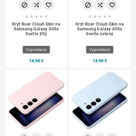
















Kryt Roar Cloud-Skin na
Kryt Roar Cloud-Skin na
Samsung Galaxy A05s
Samsung Galaxy A05s
Svetlo žltý
Svetlo zelený
Vypredané
Vypredané
14,90 €
14,90 €