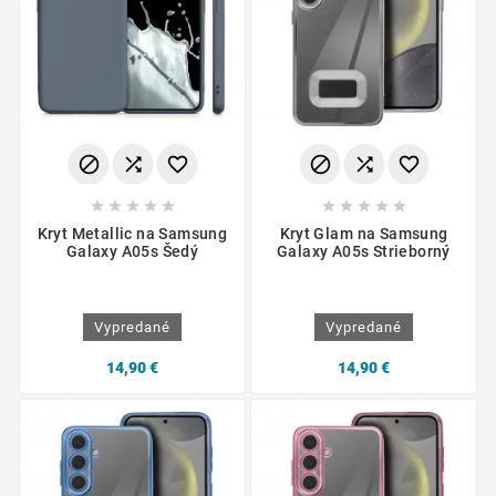
















Kryt Metallic na Samsung
Kryt Glam na Samsung
Galaxy A05s Šedý
Galaxy A05s Strieborný
Vypredané
Vypredané
14,90 €
14,90 €