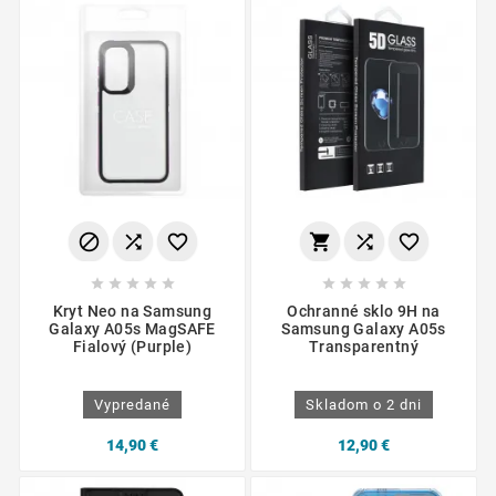
















Kryt Neo na Samsung
Ochranné sklo 9H na
Galaxy A05s MagSAFE
Samsung Galaxy A05s
Fialový (Purple)
Transparentný
Vypredané
Skladom o 2 dni
14,90 €
12,90 €