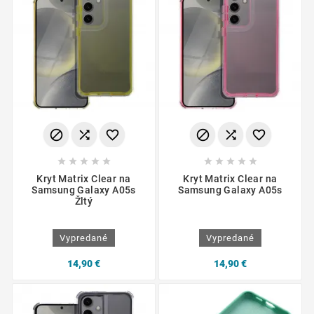
















Kryt Matrix Clear na
Kryt Matrix Clear na
Samsung Galaxy A05s
Samsung Galaxy A05s
Žltý
Vypredané
Vypredané
14,90 €
14,90 €