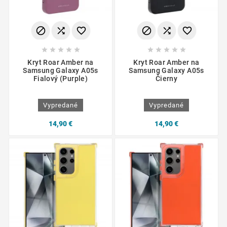
















Kryt Roar Amber na
Kryt Roar Amber na
Samsung Galaxy A05s
Samsung Galaxy A05s
Fialový (Purple)
Čierny
Vypredané
Vypredané
14,90 €
14,90 €