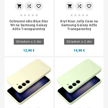
















Ochranné sklo Blue Star
Kryt Roar Jelly Case na
9H na Samsung Galaxy
Samsung Galaxy A05s
A05s Transparentný
Transparentný
Skladom o 2 dni
Skladom o 2 dni
12,90 €
14,90 €