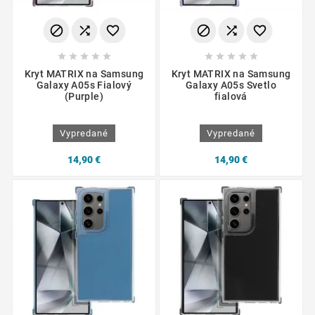
















Kryt MATRIX na Samsung
Kryt MATRIX na Samsung
Galaxy A05s Fialový
Galaxy A05s Svetlo
(Purple)
fialová
Vypredané
Vypredané
14,90 €
14,90 €