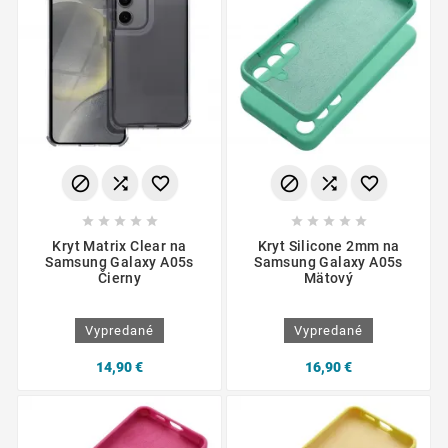
















Kryt Matrix Clear na
Kryt Silicone 2mm na
Samsung Galaxy A05s
Samsung Galaxy A05s
Čierny
Mätový
Vypredané
Vypredané
14,90 €
16,90 €