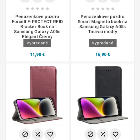










Peňaženkové puzdro
Peňaženkové puzdro
Forcell F-PROTECT RFID
Smart Magneto book na
Blocker Book na
Samsung Galaxy A05s
Samsung Galaxy A05s
Tmavší modrý
Elegant Čierny
Vypredané
Vypredané
11,90 €
16,90 €





