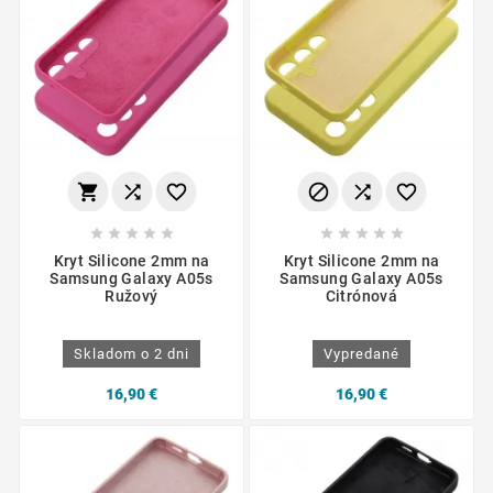
















Kryt Silicone 2mm na
Kryt Silicone 2mm na
Samsung Galaxy A05s
Samsung Galaxy A05s
Ružový
Citrónová
Skladom o 2 dni
Vypredané
16,90 €
16,90 €