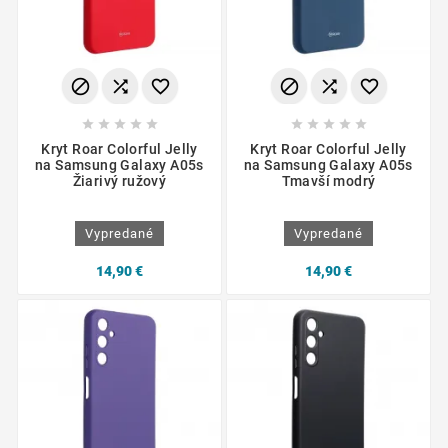
















Kryt Roar Colorful Jelly
Kryt Roar Colorful Jelly
na Samsung Galaxy A05s
na Samsung Galaxy A05s
Žiarivý ružový
Tmavší modrý
Vypredané
Vypredané
14,90 €
14,90 €