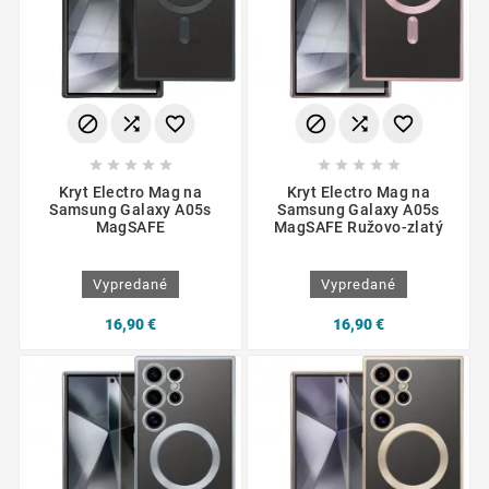
















Kryt Electro Mag na
Kryt Electro Mag na
Samsung Galaxy A05s
Samsung Galaxy A05s
MagSAFE
MagSAFE Ružovo-zlatý
Vypredané
Vypredané
16,90 €
16,90 €