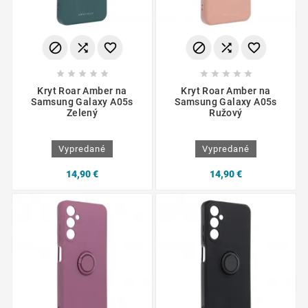
















Kryt Roar Amber na
Kryt Roar Amber na
Samsung Galaxy A05s
Samsung Galaxy A05s
Zelený
Ružový
Vypredané
Vypredané
14,90 €
14,90 €