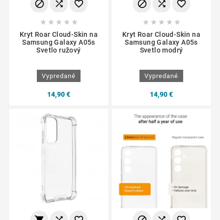
















Kryt Roar Cloud-Skin na
Kryt Roar Cloud-Skin na
Samsung Galaxy A05s
Samsung Galaxy A05s
Svetlo ružový
Svetlo modrý
Vypredané
Vypredané
14,90 €
14,90 €





