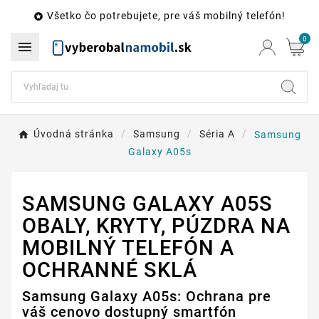
Všetko čo potrebujete, pre váš mobilný telefón!

0

Úvodná stránka
Samsung
Séria A
Samsung
Galaxy A05s
SAMSUNG GALAXY A05S
OBALY, KRYTY, PÚZDRA NA
MOBILNÝ TELEFÓN A
OCHRANNÉ SKLÁ
Samsung Galaxy A05s: Ochrana pre
váš cenovo dostupný smartfón