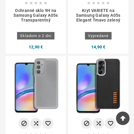










Ochranné sklo 9H na
Kryt VARIETE na
Samsung Galaxy A05s
Samsung Galaxy A05s
Transparentný
Elegant Tmavo zelený
Skladom o 2 dni
Vypredané
12,90 €
14,90 €





