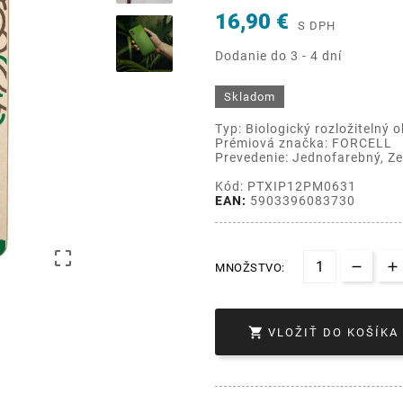
16,90 €
S DPH
Dodanie do 3 - 4 dní
Skladom
Typ: Biologický rozložitelný o
Prémiová značka: FORCELL
Prevedenie: Jednofarebný, Ze
Kód: PTXIP12PM0631
EAN:
5903396083730

MNOŽSTVO:

VLOŽIŤ DO KOŠÍKA