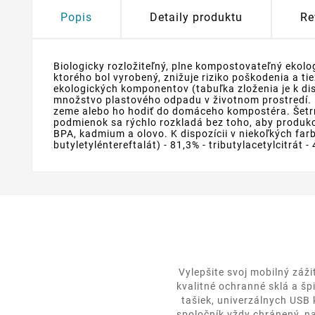
Popis
Detaily produktu
Re
Biologicky rozložiteľný, plne kompostovateľný ekolo
ktorého bol vyrobený, znižuje riziko poškodenia a ti
ekologických komponentov (tabuľka zloženia je k di
množstvo plastového odpadu v životnom prostredí. K
zeme alebo ho hodiť do domáceho kompostéra. Šetrn
podmienok sa rýchlo rozkladá bez toho, aby produko
BPA, kadmium a olovo. K dispozícii v niekoľkých far
butyletyléntereftalát) - 81,3% - tributylacetylcitrát -
Vylepšite svoj mobilný záž
kvalitné ochranné sklá a šp
tašiek, univerzálnych USB
spoločník vždy chránený, na