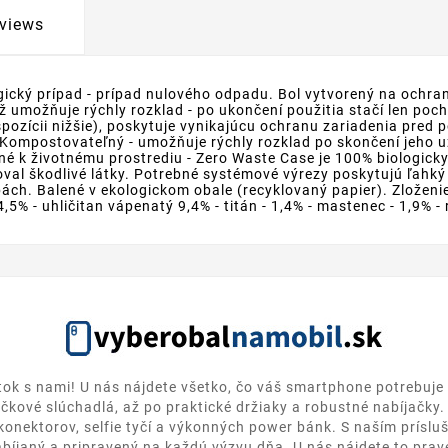
views
gický prípad - prípad nulového odpadu. Bol vytvorený na ochran
ež umožňuje rýchly rozklad - po ukončení použitia stačí len poc
spozícii nižšie), poskytuje vynikajúcu ochranu zariadenia pre
ompostovateľný - umožňuje rýchly rozklad po skončení jeho uži
é k životnému prostrediu - Zero Waste Case je 100% biologick
val škodlivé látky. Potrebné systémové výrezy poskytujú ľahký
bách. Balené v ekologickom obale (recyklovaný papier). Zloženie
 4,5% - uhličitan vápenatý 9,4% - titán - 1,4% - mastenec - 1,9% -
itok s nami! U nás nájdete všetko, čo váš smartphone potrebuje 
ičkové slúchadlá, až po praktické držiaky a robustné nabíjačky
 konektorov, selfie tyčí a výkonných power bánk. S naším prísl
bíjaný a pripravený na každú výzvu dňa. U nás nájdete to pravé