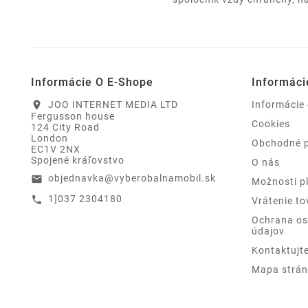
Informácie O E-Shope
Informáci
JOO INTERNET MEDIA LTD
Informácie
location_on
Fergusson house
Cookies
124 City Road
London
Obchodné 
EC1V 2NX
Spojené kráľovstvo
O nás
objednavka@vyberobalnamobil.sk
email
Možnosti p
1]037 2304180
call
Vrátenie to
Ochrana o
údajov
Kontaktujt
Mapa strán