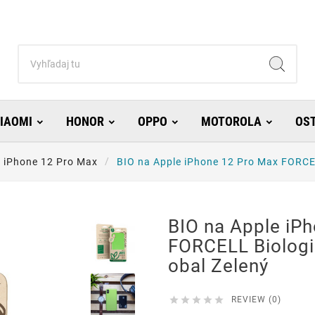
IAOMI
HONOR
OPPO
MOTOROLA
OS
 iPhone 12 Pro Max
BIO na Apple iPhone 12 Pro Max FORCEL
BIO na Apple iP
FORCELL Biologic
obal Zelený





REVIEW (0)