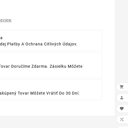
review
ba
ej Platby A Ochrana Citlivých Údajov.
Tovar Doručíme Zdarma. Zásielku Môžete

kúpený Tovar Môžete Vrátiť Do 30 Dní.


