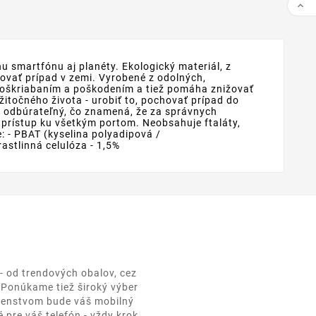

u smartfónu aj planéty. Ekologický materiál, z
hovať prípad v zemi. Vyrobené z odolných,
d poškriabaním a poškodením a tiež pomáha znižovať
točného života - urobiť to, pochovať prípad do
y odbúrateľný, čo znamená, že za správnych
 prístup ku všetkým portom. Neobsahuje ftaláty,
: - PBAT (kyselina polyadipová /
 rastlinná celulóza - 1,5%
- od trendových obalov, cez
. Ponúkame tiež široký výber
ušenstvom bude váš mobilný
 pre váš telefón - vždy krok