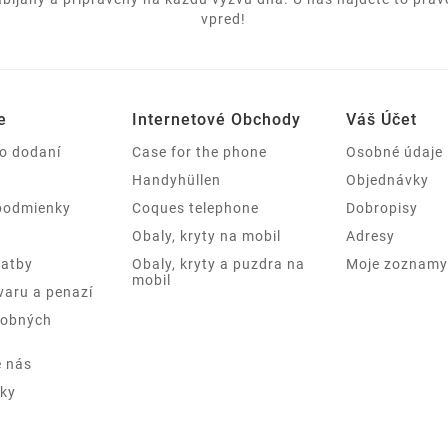
vpred!
e
Internetové Obchody
Váš Účet
 o dodaní
Case for the phone
Osobné údaje
Handyhüllen
Objednávky
podmienky
Coques telephone
Dobropisy
Obaly, kryty na mobil
Adresy
latby
Obaly, kryty a puzdra na
Moje zoznamy 
mobil
varu a penazí
sobných
e nás
ky