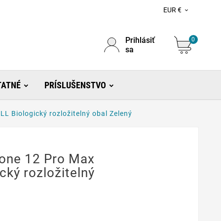
EUR €

Prihlásiť
0
sa
TATNÉ
PRÍSLUŠENSTVO
L Biologický rozložitelný obal Zelený
hone 12 Pro Max
ký rozložitelný