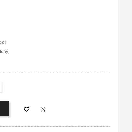
bal
lený,

