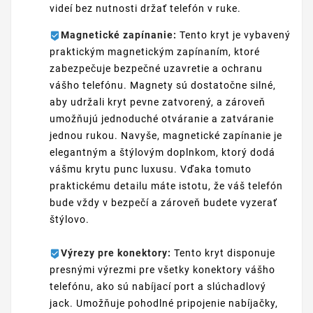
videí bez nutnosti držať telefón v ruke.
Magnetické zapínanie:
Tento kryt je vybavený
praktickým magnetickým zapínaním, ktoré
zabezpečuje bezpečné uzavretie a ochranu
vášho telefónu. Magnety sú dostatočne silné,
aby udržali kryt pevne zatvorený, a zároveň
umožňujú jednoduché otváranie a zatváranie
jednou rukou. Navyše, magnetické zapínanie je
elegantným a štýlovým doplnkom, ktorý dodá
vášmu krytu punc luxusu. Vďaka tomuto
praktickému detailu máte istotu, že váš telefón
bude vždy v bezpečí a zároveň budete vyzerať
štýlovo.
Výrezy pre konektory:
Tento kryt disponuje
presnými výrezmi pre všetky konektory vášho
telefónu, ako sú nabíjací port a slúchadlový
jack. Umožňuje pohodlné pripojenie nabíjačky,