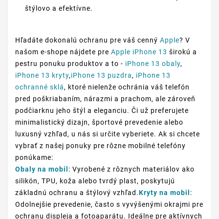
štýlovo a efektívne.
Hľadáte dokonalú ochranu pre váš cenný
Apple
? V
našom e-shope nájdete pre
Apple iPhone 13
širokú a
pestru ponuku produktov a to -
iPhone 13 obaly
,
iPhone 13 kryty
,
iPhone 13 puzdra
,
iPhone 13
ochranné sklá
, ktoré nielenže ochránia váš telefón
pred poškriabaním, nárazmi a prachom, ale zároveň
podčiarknu jeho štýl a eleganciu. Či už preferujete
minimalistický dizajn, športové prevedenie alebo
luxusný vzhľad, u nás si určite vyberiete. Ak si chcete
vybrať z našej ponuky pre rôzne mobilné telefóny
ponúkame:
Obaly na mobil
: Vyrobené z rôznych materiálov ako
silikón, TPU, koža alebo tvrdý plast, poskytujú
základnú ochranu a štýlový vzhľad.
Kryty na mobil
:
Odolnejšie prevedenie, často s vyvýšenými okrajmi pre
ochranu displeja a fotoaparátu. Ideálne pre aktívnych