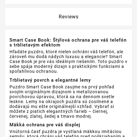
Reviews
Smart Case Book: Štýlová ochrana pre váš telefón
s trblietavým efektom
Hľadáte puzdro, ktoré nielen ochráni váš telefón, ale
zároveň mu dodá nádych luxusu a elegancie? Smart
Case Book je pre vás ideálnym riešením. Toto puzdro v
sebe spája moderný dizajn s praktickými funkciami a
spoľahlivou ochranou.
Trblietavý povrch a elegantné lemy
Puzdro Smart Case Book zaujme na prvý pohľad
svojím originálnym dizajnom s metalizovanou
povrchovou úpravou, ktorá sa na dennom svetle
leskne. Lemy na okrajoch puzdra sú zosilnené a
dodávajú mu ešte originálnejší vzhľad. Vybrať si
môžete z piatich elegantných farieb – čiernej,
červenej, zlatej, šedej a tmavo modrej.
Mäkká ochrana pre váš displej
Vnútorná časť puzdra je vystlaná mäkkou imitáciou
semišu, ktorá chráni váš telefón pred poškriabaním a