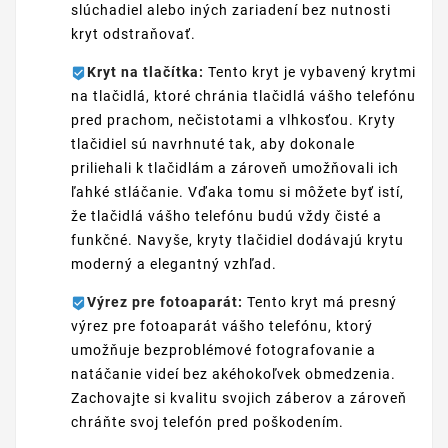
slúchadiel alebo iných zariadení bez nutnosti
kryt odstraňovať.
Kryt na tlačítka:
Tento kryt je vybavený krytmi
na tlačidlá, ktoré chránia tlačidlá vášho telefónu
pred prachom, nečistotami a vlhkosťou. Kryty
tlačidiel sú navrhnuté tak, aby dokonale
priliehali k tlačidlám a zároveň umožňovali ich
ľahké stláčanie. Vďaka tomu si môžete byť istí,
že tlačidlá vášho telefónu budú vždy čisté a
funkčné. Navyše, kryty tlačidiel dodávajú krytu
moderný a elegantný vzhľad.
Výrez pre fotoaparát:
Tento kryt má presný
výrez pre fotoaparát vášho telefónu, ktorý
umožňuje bezproblémové fotografovanie a
natáčanie videí bez akéhokoľvek obmedzenia.
Zachovajte si kvalitu svojich záberov a zároveň
chráňte svoj telefón pred poškodením.