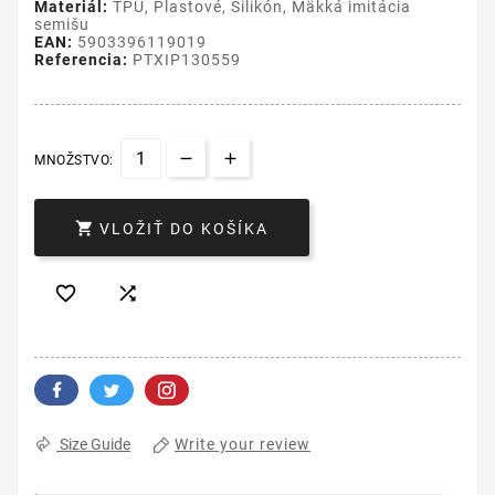
Materiál:
TPU, Plastové, Silikón, Mäkká imitácia
semišu
EAN:
5903396119019
Referencia:
PTXIP130559
MNOŽSTVO:

VLOŽIŤ DO KOŠÍKA


Write your review
Size Guide