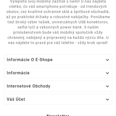
Vylepšite svoj mobilný zážitok s nami! U nás nájdete
všetko, čo váš smartphone potrebuje - od trendových
obalov, cez kvalitné ochranné sklá a špičkové slúchadlá,
až po praktické držiaky a robustné nabíjačky. Ponúkame
tiež široký výber tašiek, univerzálnych USB konektorov,
selfie tyčí a výkonných power bánk. S naším
príslušenstvom bude váš mobilný spoločník vždy
chránený, nabíjaný a pripravený na každú výzvu dňa. U
nás nájdete to pravé pre váš telefón - vždy krok vpred!

Informácie O E-Shope

Informácie

Internetové Obchody

Váš Účet