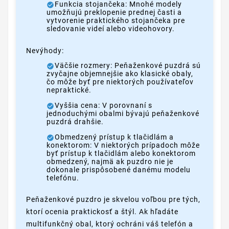
Funkcia stojančeka: Mnohé modely
umožňujú preklopenie prednej časti a
vytvorenie praktického stojančeka pre
sledovanie videí alebo videohovory.
Nevýhody:
Väčšie rozmery: Peňaženkové puzdrá sú
zvyčajne objemnejšie ako klasické obaly,
čo môže byť pre niektorých používateľov
nepraktické.
Vyššia cena: V porovnaní s
jednoduchými obalmi bývajú peňaženkové
puzdrá drahšie.
Obmedzený prístup k tlačidlám a
konektorom: V niektorých prípadoch môže
byť prístup k tlačidlám alebo konektorom
obmedzený, najmä ak puzdro nie je
dokonale prispôsobené danému modelu
telefónu.
Peňaženkové puzdro je skvelou voľbou pre tých,
ktorí ocenia praktickosť a štýl. Ak hľadáte
multifunkčný obal, ktorý ochráni váš telefón a