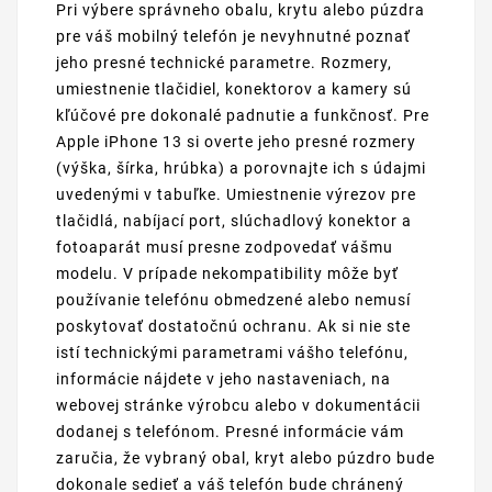
Pri výbere správneho obalu, krytu alebo púzdra
pre váš mobilný telefón je nevyhnutné poznať
jeho presné technické parametre. Rozmery,
umiestnenie tlačidiel, konektorov a kamery sú
kľúčové pre dokonalé padnutie a funkčnosť. Pre
Apple iPhone 13 si overte jeho presné rozmery
(výška, šírka, hrúbka) a porovnajte ich s údajmi
uvedenými v tabuľke. Umiestnenie výrezov pre
tlačidlá, nabíjací port, slúchadlový konektor a
fotoaparát musí presne zodpovedať vášmu
modelu. V prípade nekompatibility môže byť
používanie telefónu obmedzené alebo nemusí
poskytovať dostatočnú ochranu. Ak si nie ste
istí technickými parametrami vášho telefónu,
informácie nájdete v jeho nastaveniach, na
webovej stránke výrobcu alebo v dokumentácii
dodanej s telefónom. Presné informácie vám
zaručia, že vybraný obal, kryt alebo púzdro bude
dokonale sedieť a váš telefón bude chránený