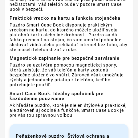
nečistotami. Váš telefón bude v puzdre Smart Case
Book v bezpečí.
Praktické vrecko na kartu a funkcia stojančeka
Puzdro Smart Case Book disponuje praktickým
vreckom na kartu, do ktorého môžete uložiť svoju
platobnú kartu alebo iné drobnosti. Puzdro sa dá
ľahko premeniť na stojan, čo vám umožní pohodlne
sledovať videá alebo prehliadať internet bez toho, aby
ste museli telefón držať v ruke.
Magnetické zapínanie pre bezpečné zatváranie
Puzdro sa uzatvára pomocou magnetickej spony,
ktorá zaisťuje, že váš telefón a karty zostanú
bezpečne uložené vo vnútri. Zároveň však umožňuje
rýchly a jednoduchý prístup k telefónu, keď ho
potrebujete použiť.
Smart Case Book: Ideálny spoločník pre
každodenné používanie
Ak hľadáte puzdro, ktoré je nielen štýlové a praktické,
ale zároveň aj odolné a funkčné, Smart Case Book je
pre vás tou správnou voľbou.
Peňaženkové puzdro: Štýlová ochrana a