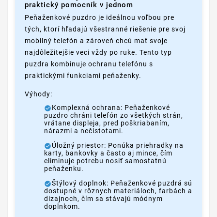
praktický pomocník v jednom
Peňaženkové puzdro je ideálnou voľbou pre
tých, ktorí hľadajú všestranné riešenie pre svoj
mobilný telefón a zároveň chcú mať svoje
najdôležitejšie veci vždy po ruke. Tento typ
puzdra kombinuje ochranu telefónu s
praktickými funkciami peňaženky.
Výhody:
Komplexná ochrana: Peňaženkové
puzdro chráni telefón zo všetkých strán,
vrátane displeja, pred poškriabaním,
nárazmi a nečistotami.
Úložný priestor: Ponúka priehradky na
karty, bankovky a často aj mince, čím
eliminuje potrebu nosiť samostatnú
peňaženku.
Štýlový doplnok: Peňaženkové puzdrá sú
dostupné v rôznych materiáloch, farbách a
dizajnoch, čím sa stávajú módnym
doplnkom.