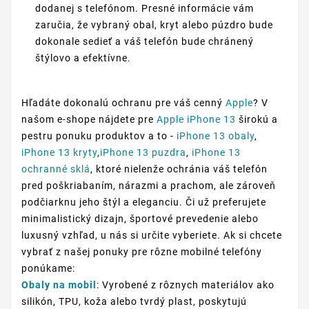
dodanej s telefónom. Presné informácie vám
zaručia, že vybraný obal, kryt alebo púzdro bude
dokonale sedieť a váš telefón bude chránený
štýlovo a efektívne.
Hľadáte dokonalú ochranu pre váš cenný
Apple
? V
našom e-shope nájdete pre
Apple iPhone 13
širokú a
pestru ponuku produktov a to -
iPhone 13 obaly
,
iPhone 13 kryty
,
iPhone 13 puzdra
,
iPhone 13
ochranné sklá
, ktoré nielenže ochránia váš telefón
pred poškriabaním, nárazmi a prachom, ale zároveň
podčiarknu jeho štýl a eleganciu. Či už preferujete
minimalistický dizajn, športové prevedenie alebo
luxusný vzhľad, u nás si určite vyberiete. Ak si chcete
vybrať z našej ponuky pre rôzne mobilné telefóny
ponúkame:
Obaly na mobil
: Vyrobené z rôznych materiálov ako
silikón, TPU, koža alebo tvrdý plast, poskytujú