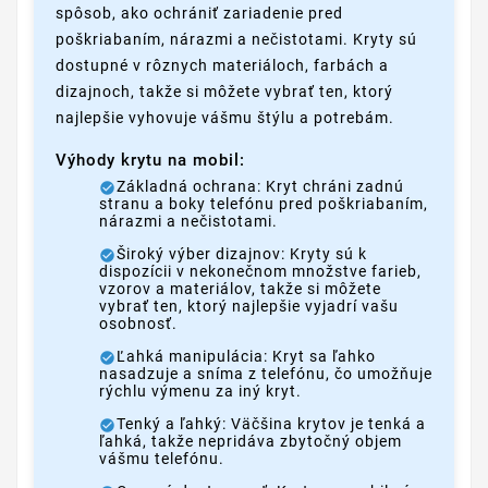
spôsob, ako ochrániť zariadenie pred
poškriabaním, nárazmi a nečistotami. Kryty sú
dostupné v rôznych materiáloch, farbách a
dizajnoch, takže si môžete vybrať ten, ktorý
najlepšie vyhovuje vášmu štýlu a potrebám.
Výhody krytu na mobil:
Základná ochrana: Kryt chráni zadnú
stranu a boky telefónu pred poškriabaním,
nárazmi a nečistotami.
Široký výber dizajnov: Kryty sú k
dispozícii v nekonečnom množstve farieb,
vzorov a materiálov, takže si môžete
vybrať ten, ktorý najlepšie vyjadrí vašu
osobnosť.
Ľahká manipulácia: Kryt sa ľahko
nasadzuje a sníma z telefónu, čo umožňuje
rýchlu výmenu za iný kryt.
Tenký a ľahký: Väčšina krytov je tenká a
ľahká, takže nepridáva zbytočný objem
vášmu telefónu.