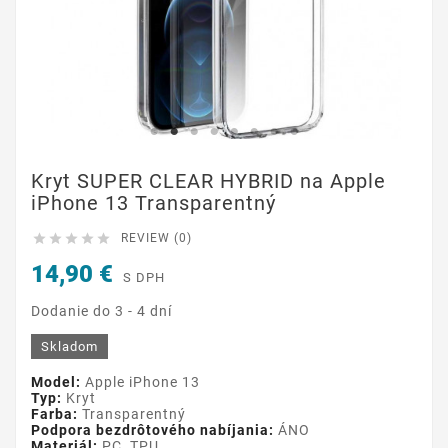
Kryt SUPER CLEAR HYBRID na Apple
iPhone 13 Transparentný





REVIEW (0)
14,90 €
S DPH
Dodanie do 3 - 4 dní
Skladom
Model:
Apple iPhone 13
Typ:
Kryt
Farba:
Transparentný
Podpora bezdrôtového nabíjania:
ÁNO
Materiál:
PC, TPU