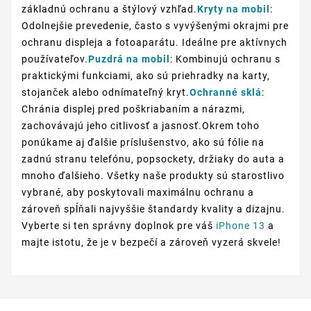
základnú ochranu a štýlový vzhľad.
Kryty na mobil
:
Odolnejšie prevedenie, často s vyvýšenými okrajmi pre
ochranu displeja a fotoaparátu. Ideálne pre aktívnych
používateľov.
Puzdrá na mobil
: Kombinujú ochranu s
praktickými funkciami, ako sú priehradky na karty,
stojanček alebo odnímateľný kryt.
Ochranné sklá
:
Chránia displej pred poškriabaním a nárazmi,
zachovávajú jeho citlivosť a jasnosť.Okrem toho
ponúkame aj ďalšie príslušenstvo, ako sú fólie na
zadnú stranu telefónu, popsockety, držiaky do auta a
mnoho ďalšieho. Všetky naše produkty sú starostlivo
vybrané, aby poskytovali maximálnu ochranu a
zároveň spĺňali najvyššie štandardy kvality a dizajnu.
Vyberte si ten správny doplnok pre váš
iPhone 13
a
majte istotu, že je v bezpečí a zároveň vyzerá skvele!