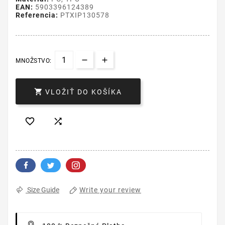
EAN:
5903396124389
Referencia:
PTXIP130578
MNOŽSTVO:

VLOŽIŤ DO KOŠÍKA


Write your review
Size Guide