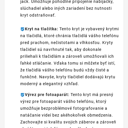
jack. Umožňuje pohodlné pripojenie nabíjačky,
slúchadiel alebo iných zariadení bez nutnosti
kryt odstraňovať.
Kryt na tlačítka:
Tento kryt je vybavený krytmi
na tlačidlá, ktoré chránia tlačidlá vášho telefónu
pred prachom, nečistotami a vlhkosťou. Kryty
tlačidiel sú navrhnuté tak, aby dokonale
priliehali k tlačidlám a zároveň umožňovali ich
ľahké stláčanie. Vďaka tomu si môžete byť istí,
že tlačidlá vášho telefónu budú vždy čisté a
funkčné. Navyše, kryty tlačidiel dodávajú krytu
moderný a elegantný vzhľad.
Výrez pre fotoaparát:
Tento kryt má presný
výrez pre fotoaparát vášho telefónu, ktorý
umožňuje bezproblémové fotografovanie a
natáčanie videí bez akéhokoľvek obmedzenia.
Zachovajte si kvalitu svojich záberov a zároveň