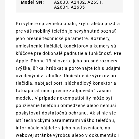
Model SN:
A2633, A2482, A2631,
A2634, A2635
Pri výbere správneho obalu, krytu alebo púzdra
pre váš mobilný telefón je nevyhnutné poznať
jeho presné technické parametre. Rozmery,
umiestnenie tlačidiel, konektorov a kamery sú
kľúčové pre dokonalé padnutie a funkčnosť. Pre
Apple iPhone 13 si overte jeho presné rozmery
(výška, šírka, hrúbka) a porovnajte ich s údajmi
uvedenými v tabuľke. Umiestnenie výrezov pre
tlačidlá, nabíjací port, slúchadlový konektor a
fotoaparát musí presne zodpovedať vášmu
modelu. V prípade nekompatibility môže byť
používanie telefónu obmedzené alebo nemusí
poskytovať dostatočnú ochranu. Ak si nie ste
istí technickými parametrami vášho telefónu,
informácie nájdete v jeho nastaveniach, na
webovej stránke výrobcu alebo v dokumentácii