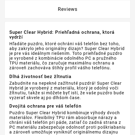
Reviews
Super Clear Hybrid: Priehľadná ochrana, ktorá
vydrží
Hľadáte puzdro, ktoré ochráni váš telefón bez toho,
aby zakrylo jeho originálny dizajn? Super Clear Hybrid
je pre vás ideálnym riešením. Toto priehľadné puzdro
je vyrobené z kombinácie odolného PC a pružného
TPU materiálu, čo zaručuje maximálnu ochranu a
zároveň zachováva štíhly profil vášho telefónu.
Dlhá životnosť bez žltnutia
Zabudnite na nepekné zažltnuté puzdrá! Super Clear
Hybrid je vyrobený z materiálu, ktorý je odolný voči
žltnutiu, takže si môžete byť istí, že vaše puzdro bude
vyzerať skvele aj po dlhšom čase.
Dvojitá ochrana pre váš telefón
Puzdro Super Clear Hybrid kombinuje výhody dvoch
materiálov. Flexibilný TPU rám absorbuje nárazy a
chráni váš telefón pri páde, zatiaľ čo zadná strana z
PC materiálu zabezpečuje odolnosť proti poškriabaniu
a zároveň umožňuje vyniknúť originálnemu dizajnu