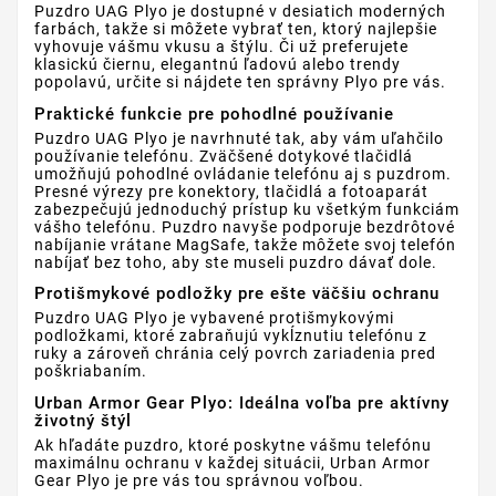
Puzdro UAG Plyo je dostupné v desiatich moderných
farbách, takže si môžete vybrať ten, ktorý najlepšie
vyhovuje vášmu vkusu a štýlu. Či už preferujete
klasickú čiernu, elegantnú ľadovú alebo trendy
popolavú, určite si nájdete ten správny Plyo pre vás.
Praktické funkcie pre pohodlné používanie
Puzdro UAG Plyo je navrhnuté tak, aby vám uľahčilo
používanie telefónu. Zväčšené dotykové tlačidlá
umožňujú pohodlné ovládanie telefónu aj s puzdrom.
Presné výrezy pre konektory, tlačidlá a fotoaparát
zabezpečujú jednoduchý prístup ku všetkým funkciám
vášho telefónu. Puzdro navyše podporuje bezdrôtové
nabíjanie vrátane MagSafe, takže môžete svoj telefón
nabíjať bez toho, aby ste museli puzdro dávať dole.
Protišmykové podložky pre ešte väčšiu ochranu
Puzdro UAG Plyo je vybavené protišmykovými
podložkami, ktoré zabraňujú vykĺznutiu telefónu z
ruky a zároveň chránia celý povrch zariadenia pred
poškriabaním.
Urban Armor Gear Plyo: Ideálna voľba pre aktívny
životný štýl
Ak hľadáte puzdro, ktoré poskytne vášmu telefónu
maximálnu ochranu v každej situácii, Urban Armor
Gear Plyo je pre vás tou správnou voľbou.