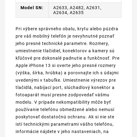
Model SN:
A2633, A2482, A2631,
A2634, A2635
Pri výbere správneho obalu, krytu alebo púzdra
pre váš mobilný telefón je nevyhnutné poznať
jeho presné technické parametre. Rozmery,
umiestnenie tlačidiel, konektorov a kamery sú
kľúčové pre dokonalé padnutie a funkčnosť. Pre
Apple iPhone 13 si overte jeho presné rozmery
(výška, šírka, hrúbka) a porovnajte ich s údajmi
uvedenými v tabuľke. Umiestnenie výrezov pre
tlačidlá, nabíjací port, slúchadlový konektor a
fotoaparát musí presne zodpovedať vášmu
modelu. V prípade nekompatibility môže byť
používanie telefónu obmedzené alebo nemusí
poskytovať dostatočnú ochranu. Ak si nie ste
istí technickými parametrami vášho telefónu,
informácie nájdete v jeho nastaveniach, na