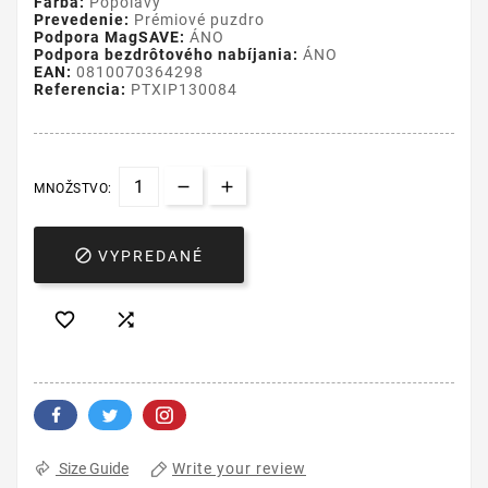
Farba:
Popolavý
Prevedenie:
Prémiové puzdro
Podpora MagSAVE:
ÁNO
Podpora bezdrôtového nabíjania:
ÁNO
EAN:
0810070364298
Referencia:
PTXIP130084
MNOŽSTVO:

VYPREDANÉ


Write your review
Size Guide