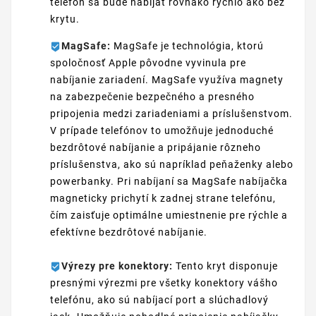
telefón sa bude nabíjať rovnako rýchlo ako bez
krytu.
MagSafe:
MagSafe je technológia, ktorú
spoločnosť Apple pôvodne vyvinula pre
nabíjanie zariadení. MagSafe využíva magnety
na zabezpečenie bezpečného a presného
pripojenia medzi zariadeniami a príslušenstvom.
V prípade telefónov to umožňuje jednoduché
bezdrôtové nabíjanie a pripájanie rôzneho
príslušenstva, ako sú napríklad peňaženky alebo
powerbanky. Pri nabíjaní sa MagSafe nabíjačka
magneticky prichytí k zadnej strane telefónu,
čím zaisťuje optimálne umiestnenie pre rýchle a
efektívne bezdrôtové nabíjanie.
Výrezy pre konektory:
Tento kryt disponuje
presnými výrezmi pre všetky konektory vášho
telefónu, ako sú nabíjací port a slúchadlový