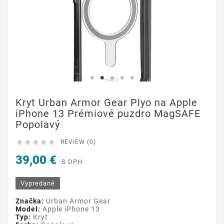
Kryt Urban Armor Gear Plyo na Apple
iPhone 13 Prémiové puzdro MagSAFE
Popolavý





REVIEW (0)
39,00 €
S DPH
Vypredané
Značka:
Urban Armor Gear
Model:
Apple iPhone 13
Typ:
Kryt