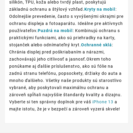
silikón, TPU, koža alebo tvrdý plast, poskytujú
základnú ochranu a štýlový vzhľad.
Kryty na mobil
:
Odolnejšie prevedenie, často s vyvýšenými okrajmi pre
ochranu displeja a fotoaparátu. Ideálne pre aktívnych
používateľov.
Puzdrá na mobil
: Kombinujú ochranu s
praktickými funkciami, ako sú priehradky na karty,
stojanček alebo odnímateľný kryt.
Ochranné sklá
:
Chránia displej pred poškriabaním a nárazmi,
zachovávajú jeho citlivosť a jasnosť.Okrem toho
ponúkame aj ďalšie príslušenstvo, ako sú fólie na
zadnú stranu telefónu, popsockety, držiaky do auta a
mnoho ďalšieho. Všetky naše produkty sú starostlivo
vybrané, aby poskytovali maximálnu ochranu a
zároveň spĺňali najvyššie štandardy kvality a dizajnu.
Vyberte si ten správny doplnok pre váš
iPhone 13
a
majte istotu, že je v bezpečí a zároveň vyzerá skvele!