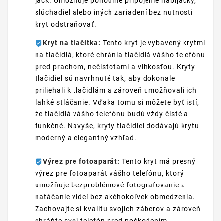
jack. Umožňuje pohodlné pripojenie nabíjačky,
slúchadiel alebo iných zariadení bez nutnosti
kryt odstraňovať.
Kryt na tlačítka:
Tento kryt je vybavený krytmi
na tlačidlá, ktoré chránia tlačidlá vášho telefónu
pred prachom, nečistotami a vlhkosťou. Kryty
tlačidiel sú navrhnuté tak, aby dokonale
priliehali k tlačidlám a zároveň umožňovali ich
ľahké stláčanie. Vďaka tomu si môžete byť istí,
že tlačidlá vášho telefónu budú vždy čisté a
funkčné. Navyše, kryty tlačidiel dodávajú krytu
moderný a elegantný vzhľad.
Výrez pre fotoaparát:
Tento kryt má presný
výrez pre fotoaparát vášho telefónu, ktorý
umožňuje bezproblémové fotografovanie a
natáčanie videí bez akéhokoľvek obmedzenia.
Zachovajte si kvalitu svojich záberov a zároveň
chráňte svoj telefón pred poškodením.