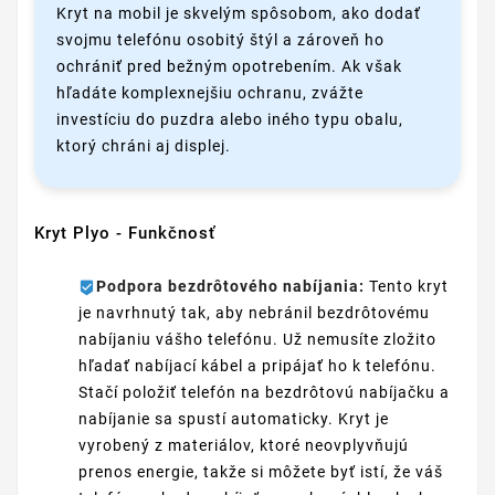
Kryt na mobil je skvelým spôsobom, ako dodať
svojmu telefónu osobitý štýl a zároveň ho
ochrániť pred bežným opotrebením. Ak však
hľadáte komplexnejšiu ochranu, zvážte
investíciu do puzdra alebo iného typu obalu,
ktorý chráni aj displej.
Kryt Plyo - Funkčnosť
Podpora bezdrôtového nabíjania:
Tento kryt
je navrhnutý tak, aby nebránil bezdrôtovému
nabíjaniu vášho telefónu. Už nemusíte zložito
hľadať nabíjací kábel a pripájať ho k telefónu.
Stačí položiť telefón na bezdrôtovú nabíjačku a
nabíjanie sa spustí automaticky. Kryt je
vyrobený z materiálov, ktoré neovplyvňujú
prenos energie, takže si môžete byť istí, že váš