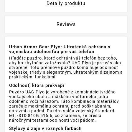
Detaily produktu
Reviews
Urban Armor Gear Plyo: Ultratenká ochrana s
vojenskou odolnosťou pre váš telefón
Hľadáte puzdro, ktoré ochráni váš telefón bez toho,
aby ho zbytočne zaťažovalo? UAG Plyo je pre vás ako
stvorené! Toto prémiové puzdro kombinuje odolnosť
vojenskej triedy s elegantným, ultratenkým dizajnom a
praktickými funkciami.
Odolnosť, ktorá prekvapí
Puzdro UAG Plyo je vyrobené z kombinácie tvrdého
vonkajšieho obalu a mäkkého vnútorného jadra
odolného voči nárazom. Táto kombinácia materiálov
zaručuje maximálnu ochranu pred poškriabaním,
nárazmi a pádmi. Puzdro spĺňa vojenský štandard
MIL-STD 810G 516.6, čo znamená, že prešlo
náročnými testami odolnosti voči pádom.
Štýlový dizajn v rôznych farbách