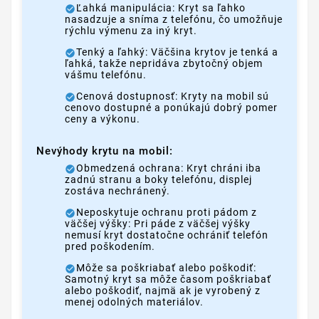
Ľahká manipulácia: Kryt sa ľahko
nasadzuje a sníma z telefónu, čo umožňuje
rýchlu výmenu za iný kryt.
Tenký a ľahký: Väčšina krytov je tenká a
ľahká, takže nepridáva zbytočný objem
vášmu telefónu.
Cenová dostupnosť: Kryty na mobil sú
cenovo dostupné a ponúkajú dobrý pomer
ceny a výkonu.
Nevýhody krytu na mobil:
Obmedzená ochrana: Kryt chráni iba
zadnú stranu a boky telefónu, displej
zostáva nechránený.
Neposkytuje ochranu proti pádom z
väčšej výšky: Pri páde z väčšej výšky
nemusí kryt dostatočne ochrániť telefón
pred poškodením.
Môže sa poškriabať alebo poškodiť:
Samotný kryt sa môže časom poškriabať
alebo poškodiť, najmä ak je vyrobený z
menej odolných materiálov.