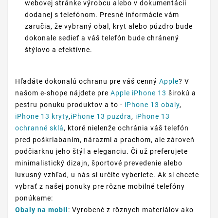
webovej stránke výrobcu alebo v dokumentácii
dodanej s telefónom. Presné informácie vám
zaručia, že vybraný obal, kryt alebo púzdro bude
dokonale sedieť a váš telefón bude chránený
štýlovo a efektívne.
Hľadáte dokonalú ochranu pre váš cenný
Apple
? V
našom e-shope nájdete pre
Apple iPhone 13
širokú a
pestru ponuku produktov a to -
iPhone 13 obaly
,
iPhone 13 kryty
,
iPhone 13 puzdra
,
iPhone 13
ochranné sklá
, ktoré nielenže ochránia váš telefón
pred poškriabaním, nárazmi a prachom, ale zároveň
podčiarknu jeho štýl a eleganciu. Či už preferujete
minimalistický dizajn, športové prevedenie alebo
luxusný vzhľad, u nás si určite vyberiete. Ak si chcete
vybrať z našej ponuky pre rôzne mobilné telefóny
ponúkame:
Obaly na mobil
: Vyrobené z rôznych materiálov ako