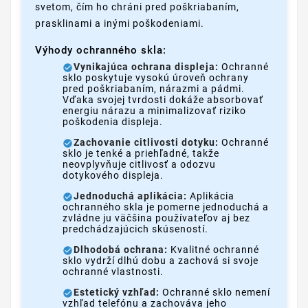
svetom, čím ho chráni pred poškriabaním,
prasklinami a inými poškodeniami.
Výhody ochranného skla:
Vynikajúca ochrana displeja:
Ochranné
sklo poskytuje vysokú úroveň ochrany
pred poškriabaním, nárazmi a pádmi.
Vďaka svojej tvrdosti dokáže absorbovať
energiu nárazu a minimalizovať riziko
poškodenia displeja.
Zachovanie citlivosti dotyku:
Ochranné
sklo je tenké a priehľadné, takže
neovplyvňuje citlivosť a odozvu
dotykového displeja.
Jednoduchá aplikácia:
Aplikácia
ochranného skla je pomerne jednoduchá a
zvládne ju väčšina používateľov aj bez
predchádzajúcich skúseností.
Dlhodobá ochrana:
Kvalitné ochranné
sklo vydrží dlhú dobu a zachová si svoje
ochranné vlastnosti.
Estetický vzhľad:
Ochranné sklo nemení
vzhľad telefónu a zachováva jeho