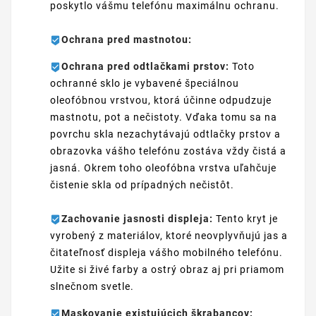
poskytlo vášmu telefónu maximálnu ochranu.
Ochrana pred mastnotou:
Ochrana pred odtlačkami prstov:
Toto
ochranné sklo je vybavené špeciálnou
oleofóbnou vrstvou, ktorá účinne odpudzuje
mastnotu, pot a nečistoty. Vďaka tomu sa na
povrchu skla nezachytávajú odtlačky prstov a
obrazovka vášho telefónu zostáva vždy čistá a
jasná. Okrem toho oleofóbna vrstva uľahčuje
čistenie skla od prípadných nečistôt.
Zachovanie jasnosti displeja:
Tento kryt je
vyrobený z materiálov, ktoré neovplyvňujú jas a
čitateľnosť displeja vášho mobilného telefónu.
Užite si živé farby a ostrý obraz aj pri priamom
slnečnom svetle.
Maskovanie existujúcich škrabancov: