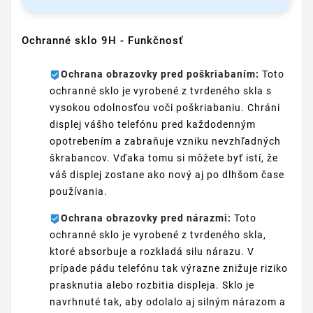
Ochranné sklo 9H - Funkčnosť
Ochrana obrazovky pred poškriabaním:
Toto
ochranné sklo je vyrobené z tvrdeného skla s
vysokou odolnosťou voči poškriabaniu. Chráni
displej vášho telefónu pred každodenným
opotrebením a zabraňuje vzniku nevzhľadných
škrabancov. Vďaka tomu si môžete byť istí, že
váš displej zostane ako nový aj po dlhšom čase
používania.
Ochrana obrazovky pred nárazmi:
Toto
ochranné sklo je vyrobené z tvrdeného skla,
ktoré absorbuje a rozkladá silu nárazu. V
prípade pádu telefónu tak výrazne znižuje riziko
prasknutia alebo rozbitia displeja. Sklo je
navrhnuté tak, aby odolalo aj silným nárazom a