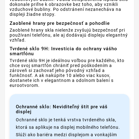
dokonale priľne k obrazovke bez toho, aby vznikli
vzduchové bubliny. Po odstránení nezanecháva na
displeji žiadne stopy.
Zaoblené hrany pre bezpečnosť a pohodlie
Zaoblené hrany skla nielenže zvyšujú bezpečnosť pri
používaní telefónu, ale aj dodávajú displeju elegantný
vzhľad.
Tvrdené sklo 9H: Investícia do ochrany vášho
smartfónu
Tvrdené sklo 9H je ideálnou voľbou pre každého, kto
chce svoj smartfón chrániť pred poškodením a
zároveň si zachovať jeho pôvodný vzhľad a
funkčnosť. A ak nakúpite 10 alebo viac kusov,
dostanete ich v elegantnom a odolnom balení s
eurootvorom.
Ochranné sklo: Neviditeľný štít pre váš
displej
Ochranné sklo je tenká vrstva tvrdeného skla,
ktorá sa aplikuje na displej mobilného telefónu.
Slúži ako bariéra medzi displejom a vonkajším