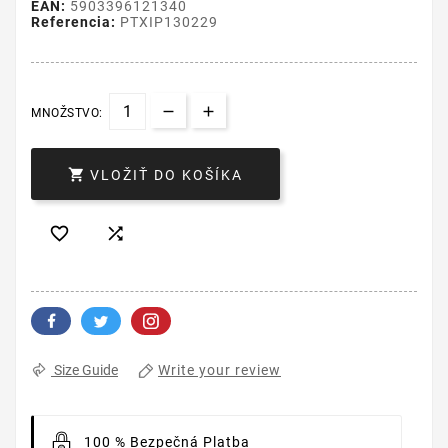
EAN:
5903396121340
Referencia:
PTXIP130229
MNOŽSTVO:

VLOŽIŤ DO KOŠÍKA


Write your review
Size Guide
100 % Bezpečná Platba