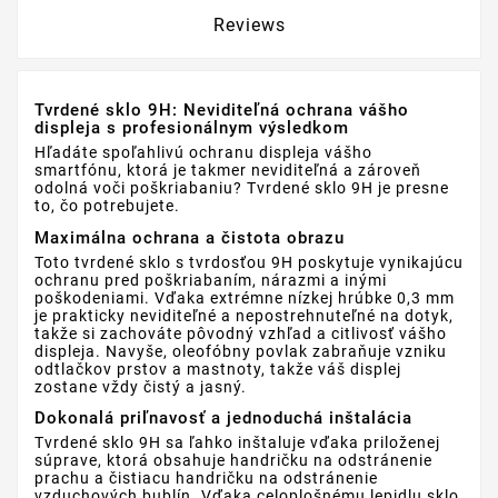
Reviews
Tvrdené sklo 9H: Neviditeľná ochrana vášho
displeja s profesionálnym výsledkom
Hľadáte spoľahlivú ochranu displeja vášho
smartfónu, ktorá je takmer neviditeľná a zároveň
odolná voči poškriabaniu? Tvrdené sklo 9H je presne
to, čo potrebujete.
Maximálna ochrana a čistota obrazu
Toto tvrdené sklo s tvrdosťou 9H poskytuje vynikajúcu
ochranu pred poškriabaním, nárazmi a inými
poškodeniami. Vďaka extrémne nízkej hrúbke 0,3 mm
je prakticky neviditeľné a nepostrehnuteľné na dotyk,
takže si zachováte pôvodný vzhľad a citlivosť vášho
displeja. Navyše, oleofóbny povlak zabraňuje vzniku
odtlačkov prstov a mastnoty, takže váš displej
zostane vždy čistý a jasný.
Dokonalá priľnavosť a jednoduchá inštalácia
Tvrdené sklo 9H sa ľahko inštaluje vďaka priloženej
súprave, ktorá obsahuje handričku na odstránenie
prachu a čistiacu handričku na odstránenie
vzduchových bublín. Vďaka celoplošnému lepidlu sklo