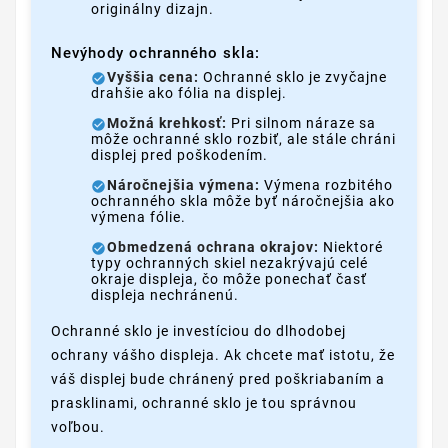
originálny dizajn.
Nevýhody ochranného skla:
Vyššia cena:
Ochranné sklo je zvyčajne
drahšie ako fólia na displej.
Možná krehkosť:
Pri silnom náraze sa
môže ochranné sklo rozbiť, ale stále chráni
displej pred poškodením.
Náročnejšia výmena:
Výmena rozbitého
ochranného skla môže byť náročnejšia ako
výmena fólie.
Obmedzená ochrana okrajov:
Niektoré
typy ochranných skiel nezakrývajú celé
okraje displeja, čo môže ponechať časť
displeja nechránenú.
Ochranné sklo je investíciou do dlhodobej
ochrany vášho displeja. Ak chcete mať istotu, že
váš displej bude chránený pred poškriabaním a
prasklinami, ochranné sklo je tou správnou
voľbou.