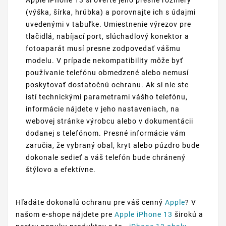
Apple iPhone 13 si overte jeho presné rozmery
(výška, šírka, hrúbka) a porovnajte ich s údajmi
uvedenými v tabuľke. Umiestnenie výrezov pre
tlačidlá, nabíjací port, slúchadlový konektor a
fotoaparát musí presne zodpovedať vášmu
modelu. V prípade nekompatibility môže byť
používanie telefónu obmedzené alebo nemusí
poskytovať dostatočnú ochranu. Ak si nie ste
istí technickými parametrami vášho telefónu,
informácie nájdete v jeho nastaveniach, na
webovej stránke výrobcu alebo v dokumentácii
dodanej s telefónom. Presné informácie vám
zaručia, že vybraný obal, kryt alebo púzdro bude
dokonale sedieť a váš telefón bude chránený
štýlovo a efektívne.
Hľadáte dokonalú ochranu pre váš cenný
Apple
? V
našom e-shope nájdete pre
Apple iPhone 13
širokú a