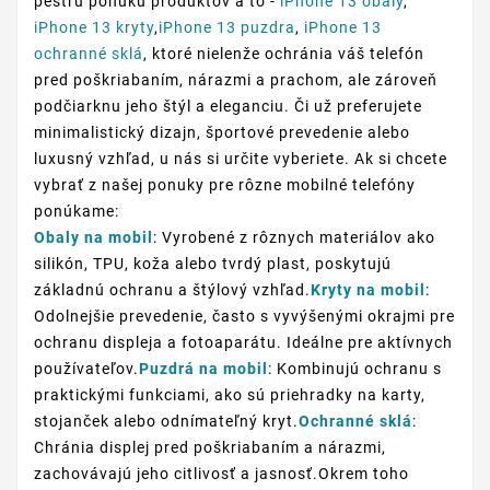
pestru ponuku produktov a to -
iPhone 13 obaly
,
iPhone 13 kryty
,
iPhone 13 puzdra
,
iPhone 13
ochranné sklá
, ktoré nielenže ochránia váš telefón
pred poškriabaním, nárazmi a prachom, ale zároveň
podčiarknu jeho štýl a eleganciu. Či už preferujete
minimalistický dizajn, športové prevedenie alebo
luxusný vzhľad, u nás si určite vyberiete. Ak si chcete
vybrať z našej ponuky pre rôzne mobilné telefóny
ponúkame:
Obaly na mobil
: Vyrobené z rôznych materiálov ako
silikón, TPU, koža alebo tvrdý plast, poskytujú
základnú ochranu a štýlový vzhľad.
Kryty na mobil
:
Odolnejšie prevedenie, často s vyvýšenými okrajmi pre
ochranu displeja a fotoaparátu. Ideálne pre aktívnych
používateľov.
Puzdrá na mobil
: Kombinujú ochranu s
praktickými funkciami, ako sú priehradky na karty,
stojanček alebo odnímateľný kryt.
Ochranné sklá
:
Chránia displej pred poškriabaním a nárazmi,
zachovávajú jeho citlivosť a jasnosť.Okrem toho