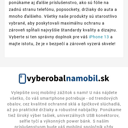
ponúkame aj ďalšie príslušenstvo, ako sú fólie na
zadnú stranu telefónu, popsockety, držiaky do auta a
mnoho ďalšieho. Všetky naše produkty sú starostlivo
vybrané, aby poskytovali maximálnu ochranu a
zároveň spĺňali najvyššie štandardy kvality a dizajnu.
Vyberte si ten správny doplnok pre váš
iPhone 13
a
majte istotu, že je v bezpečí a zároveň vyzerá skvele!
Vylepšite svoj mobilný zážitok s nami! U nás nájdete
všetko, čo váš smartphone potrebuje - od trendových
obalov, cez kvalitné ochranné sklá a špičkové slúchadlá,
až po praktické držiaky a robustné nabíjačky. Ponúkame
tiež široký výber tašiek, univerzálnych USB konektorov,
selfie tyčí a výkonných power bánk. S naším
príslušenstvom bude váš mobilný spoločník vždy