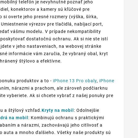
 mobilný telefón je nevyhnutné poznať jeho
diel, konektorov a kamery sú kľúčové pre
 si overte jeho presné rozmery (výška, šírka,
Umiestnenie výrezov pre tlačidlá, nabíjací port,
edať vášmu modelu. V prípade nekompatibility
oskytovať dostatočnú ochranu. Ak si nie ste istí
jdete v jeho nastaveniach, na webovej stránke
sné informácie vám zaručia, že vybraný obal, kryt
hránený štýlovo a efektívne.
 ponuku produktov a to -
iPhone 13 Pro obaly
,
iPhone
abaním, nárazmi a prachom, ale zároveň podčiarknu
ite vyberiete. Ak si chcete vybrať z našej ponuky pre
u a štýlový vzhľad.
Kryty na mobil
: Odolnejšie
drá na mobil
: Kombinujú ochranu s praktickými
iabaním a nárazmi, zachovávajú jeho citlivosť a
 do auta a mnoho ďalšieho. Všetky naše produkty sú