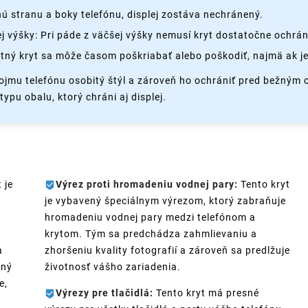
 stranu a boky telefónu, displej zostáva nechránený.
 výšky: Pri páde z väčšej výšky nemusí kryt dostatočne ochrán
tný kryt sa môže časom poškriabať alebo poškodiť, najmä ak je
ojmu telefónu osobitý štýl a zároveň ho ochrániť pred bežným
ypu obalu, ktorý chráni aj displej.
 je
Výrez proti hromadeniu vodnej pary:
Tento kryt
je vybavený špeciálnym výrezom, ktorý zabraňuje
hromadeniu vodnej pary medzi telefónom a
krytom. Tým sa predchádza zahmlievaniu a
a
zhoršeniu kvality fotografií a zároveň sa predlžuje
ený
životnosť vášho zariadenia.
e,
Výrezy pre tlačidlá:
Tento kryt má presné