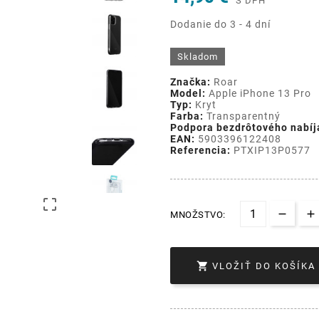
S DPH
Dodanie do 3 - 4 dní
Skladom
Značka:
Roar
Model:
Apple iPhone 13 Pro
Typ:
Kryt
Farba:
Transparentný
Podpora bezdrôtového nabíj
EAN:
5903396122408
Referencia:
PTXIP13P0577

MNOŽSTVO:

VLOŽIŤ DO KOŠÍKA