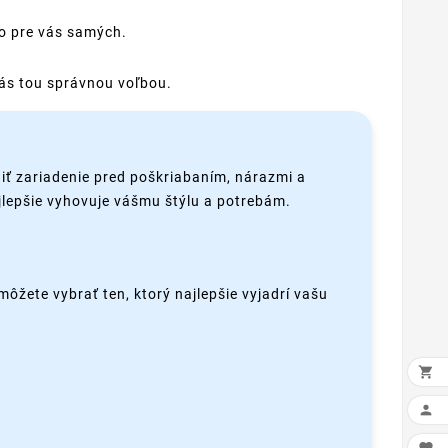
bo pre vás samých.
 vás tou správnou voľbou.
iť zariadenie pred poškriabaním, nárazmi a
ajlepšie vyhovuje vášmu štýlu a potrebám.
môžete vybrať ten, ktorý najlepšie vyjadrí vašu

