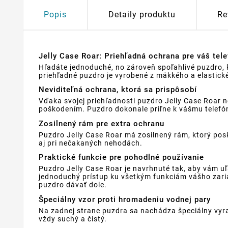
Popis
Detaily produktu
Re
Jelly Case Roar: Priehľadná ochrana pre váš tel
Hľadáte jednoduché, no zároveň spoľahlivé puzdro, k
priehľadné puzdro je vyrobené z mäkkého a elastické
Neviditeľná ochrana, ktorá sa prispôsobí
Vďaka svojej priehľadnosti puzdro Jelly Case Roar n
poškodením. Puzdro dokonale priľne k vášmu telefónu
Zosilnený rám pre extra ochranu
Puzdro Jelly Case Roar má zosilnený rám, ktorý posk
aj pri nečakaných nehodách.
Praktické funkcie pre pohodlné používanie
Puzdro Jelly Case Roar je navrhnuté tak, aby vám uľ
jednoduchý prístup ku všetkým funkciám vášho zaria
puzdro dávať dole.
Špeciálny vzor proti hromadeniu vodnej pary
Na zadnej strane puzdra sa nachádza špeciálny vyr
vždy suchý a čistý.