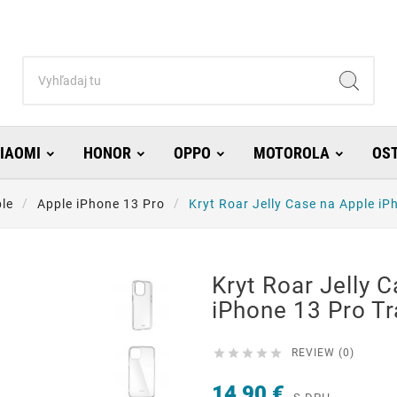
IAOMI
HONOR
OPPO
MOTOROLA
OS
le
Apple iPhone 13 Pro
Kryt Roar Jelly Case na Apple i
Kryt Roar Jelly 
iPhone 13 Pro T





REVIEW (0)
14,90 €