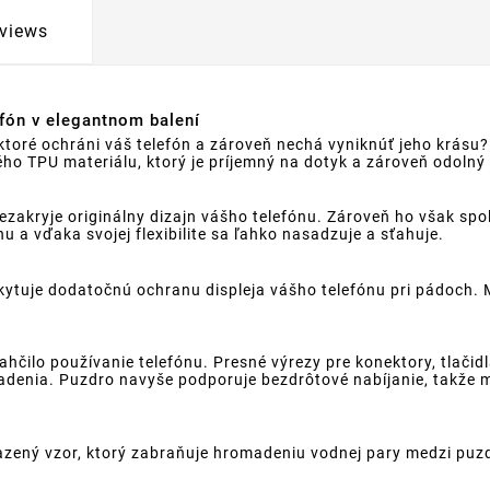
views
efón v elegantnom balení
toré ochráni váš telefón a zároveň nechá vyniknúť jeho krásu? 
ho TPU materiálu, ktorý je príjemný na dotyk a zároveň odolný
ezakryje originálny dizajn vášho telefónu. Zároveň ho však sp
 a vďaka svojej flexibilite sa ľahko nasadzuje a sťahuje.
ytuje dodatočnú ochranu displeja vášho telefónu pri pádoch. Môž
ahčilo používanie telefónu. Presné výrezy pre konektory, tlači
denia. Puzdro navyše podporuje bezdrôtové nabíjanie, takže mô
azený vzor, ktorý zabraňuje hromadeniu vodnej pary medzi puz