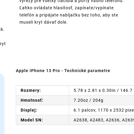
výrezy pre všetky tlačidlá a porty vášho telefónu.
Ľahko ovládate hlasitosť, zapínate/vypínate
telefón a pripájate nabíjačku bez toho, aby ste
museli kryt dávať dole.
ck.
ryt
Apple iPhone 13 Pro - Technické parametre
Rozmery:
5.78 x 2.81 x 0.30in / 146.
Hmotnosť:
7.20oz / 204g
Displej:
6.1 palcov, 1170 x 2532 pixe
Model SN:
A2638, A2483, A2636, A263