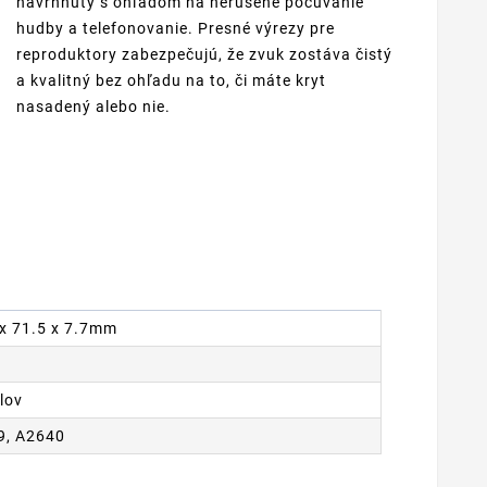
navrhnutý s ohľadom na nerušené počúvanie
hudby a telefonovanie. Presné výrezy pre
reproduktory zabezpečujú, že zvuk zostáva čistý
a kvalitný bez ohľadu na to, či máte kryt
nasadený alebo nie.
7 x 71.5 x 7.7mm
lov
9, A2640