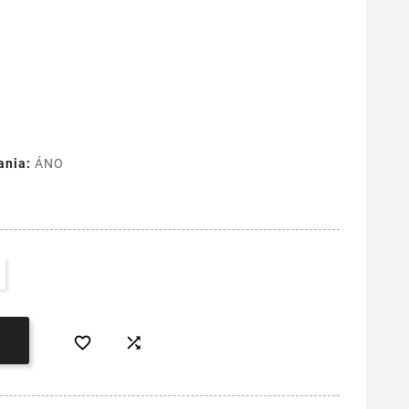
ania:
ÁNO

