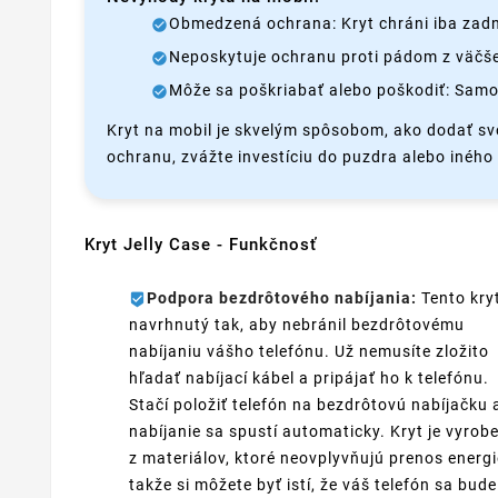
Obmedzená ochrana: Kryt chráni iba zadnú
Neposkytuje ochranu proti pádom z väčšej
Môže sa poškriabať alebo poškodiť: Samo
Kryt na mobil je skvelým spôsobom, ako dodať sv
ochranu, zvážte investíciu do puzdra alebo iného t
Kryt Jelly Case - Funkčnosť
Podpora bezdrôtového nabíjania:
Tento kryt
navrhnutý tak, aby nebránil bezdrôtovému
nabíjaniu vášho telefónu. Už nemusíte zložito
hľadať nabíjací kábel a pripájať ho k telefónu.
Stačí položiť telefón na bezdrôtovú nabíjačku 
nabíjanie sa spustí automaticky. Kryt je vyrob
z materiálov, ktoré neovplyvňujú prenos energi
takže si môžete byť istí, že váš telefón sa bude