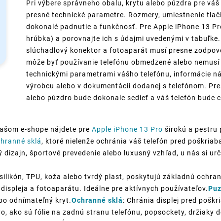
Pri výbere správneho obalu, krytu alebo púzdra pre váš
presné technické parametre. Rozmery, umiestnenie tlači
dokonalé padnutie a funkčnosť. Pre Apple iPhone 13 Pro
hrúbka) a porovnajte ich s údajmi uvedenými v tabuľke. 
slúchadlový konektor a fotoaparát musí presne zodpov
môže byť používanie telefónu obmedzené alebo nemusí p
technickými parametrami vášho telefónu, informácie ná
výrobcu alebo v dokumentácii dodanej s telefónom. Pre
alebo púzdro bude dokonale sedieť a váš telefón bude c
našom e-shope nájdete pre
Apple iPhone 13 Pro
širokú a pestru
chranné sklá
, ktoré nielenže ochránia váš telefón pred poškri
ký dizajn, športové prevedenie alebo luxusný vzhľad, u nás si urč
silikón, TPU, koža alebo tvrdý plast, poskytujú základnú ochran
displeja a fotoaparátu. Ideálne pre aktívnych používateľov.
Puz
ebo odnímateľný kryt.
Ochranné sklá
: Chránia displej pred poškr
o, ako sú fólie na zadnú stranu telefónu, popsockety, držiaky