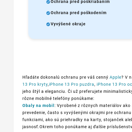
Ochrana pred poškriabaním
Ochrana pred poškodením
Vyvýšené okraje
Hľadáte dokonalú ochranu pre váš cenný
Apple
? V 
13 Pro kryty
,
iPhone 13 Pro puzdra
,
iPhone 13 Pro o
jeho štýl a eleganciu. Či už preferujete minimalistic
rôzne mobilné telefóny ponúkame:
Obaly na mobil
: Vyrobené z rôznych materiálov ako 
prevedenie, často s vyvýšenými okrajmi pre ochranu 
funkciami, ako sú priehradky na karty, stojanček al
jasnosť.Okrem toho ponúkame aj ďalšie príslušenstv