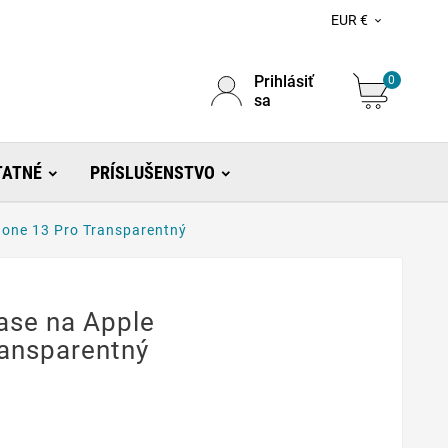
EUR €

Prihlásiť
0
sa
TATNÉ
PRÍSLUŠENSTVO
Phone 13 Pro Transparentný
Case na Apple
ransparentný