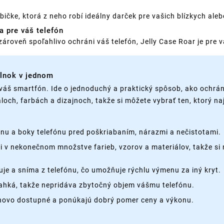
bičke, ktorá z neho robí ideálny darček pre vašich blízkych ale
a pre váš telefón
zároveň spoľahlivo ochráni váš telefón, Jelly Case Roar je pre
plnok v jednom
váš smartfón. Ide o jednoduchý a praktický spôsob, ako ochrán
loch, farbách a dizajnoch, takže si môžete vybrať ten, ktorý n
nu a boky telefónu pred poškriabaním, nárazmi a nečistotami.
cii v nekonečnom množstve farieb, vzorov a materiálov, takže si 
je a sníma z telefónu, čo umožňuje rýchlu výmenu za iný kryt.
 ľahká, takže nepridáva zbytočný objem vášmu telefónu.
enovo dostupné a ponúkajú dobrý pomer ceny a výkonu.