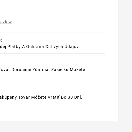
review
ba
ej Platby A Ochrana Citlivých Údajov.
Tovar Doručíme Zdarma. Zásielku Môžete
kúpený Tovar Môžete Vrátiť Do 30 Dní.