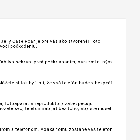
Jelly Case Roar je pre vás ako stvorené! Toto
 voči poškodeniu.
oľahlivo ochráni pred poškriabaním, nárazmi a iným
ete si tak byť istí, že váš telefón bude v bezpečí
dlá, fotoaparát a reproduktory zabezpečujú
žete svoj telefón nabíjať bez toho, aby ste museli
drom a telefónom. Vďaka tomu zostane váš telefón