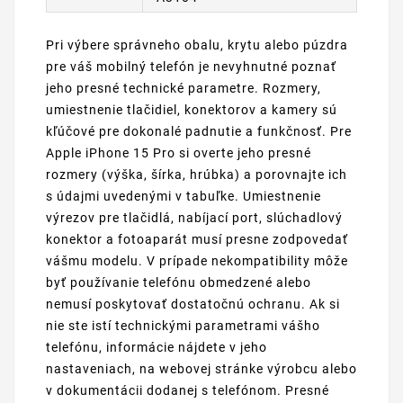
Pri výbere správneho obalu, krytu alebo púzdra
pre váš mobilný telefón je nevyhnutné poznať
jeho presné technické parametre. Rozmery,
umiestnenie tlačidiel, konektorov a kamery sú
kľúčové pre dokonalé padnutie a funkčnosť. Pre
Apple iPhone 15 Pro si overte jeho presné
rozmery (výška, šírka, hrúbka) a porovnajte ich
s údajmi uvedenými v tabuľke. Umiestnenie
výrezov pre tlačidlá, nabíjací port, slúchadlový
konektor a fotoaparát musí presne zodpovedať
vášmu modelu. V prípade nekompatibility môže
byť používanie telefónu obmedzené alebo
nemusí poskytovať dostatočnú ochranu. Ak si
nie ste istí technickými parametrami vášho
telefónu, informácie nájdete v jeho
nastaveniach, na webovej stránke výrobcu alebo
v dokumentácii dodanej s telefónom. Presné