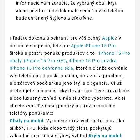
informácie vám zaručia, že vybraný obal, kryt
alebo púzdro bude dokonale sedieť a váš telefón
bude chránený štýlovo a efektívne.
Hľadáte dokonalú ochranu pre váš cenný
Apple
? V
našom e-shope nájdete pre
Apple iPhone 15 Pro
širokú a pestru ponuku produktov a to -
iPhone 15 Pro
obaly
,
iPhone 15 Pro kryty
,
iPhone 15 Pro puzdra
,
iPhone 15 Pro ochranné sklá
, ktoré nielenže ochránia
váš telefón pred poškriabaním, nárazmi a prachom,
ale zároveň podčiarknu jeho štýl a eleganciu. Či už
preferujete minimalistický dizajn, športové prevedenie
alebo luxusný vzhľad, u nás si určite vyberiete. Ak si
chcete vybrať z našej ponuky pre rôzne mobilné
telefóny ponúkame:
Obaly na mobil
: Vyrobené z rôznych materiálov ako
silikón, TPU, koža alebo tvrdý plast, poskytujú
základnú ochranu a štýlový vzhľad.
Kryty na mobil
: