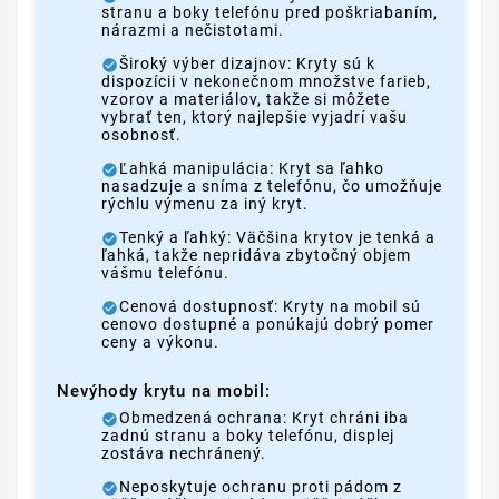
stranu a boky telefónu pred poškriabaním,
nárazmi a nečistotami.
Široký výber dizajnov: Kryty sú k
dispozícii v nekonečnom množstve farieb,
vzorov a materiálov, takže si môžete
vybrať ten, ktorý najlepšie vyjadrí vašu
osobnosť.
Ľahká manipulácia: Kryt sa ľahko
nasadzuje a sníma z telefónu, čo umožňuje
rýchlu výmenu za iný kryt.
Tenký a ľahký: Väčšina krytov je tenká a
ľahká, takže nepridáva zbytočný objem
vášmu telefónu.
Cenová dostupnosť: Kryty na mobil sú
cenovo dostupné a ponúkajú dobrý pomer
ceny a výkonu.
Nevýhody krytu na mobil:
Obmedzená ochrana: Kryt chráni iba
zadnú stranu a boky telefónu, displej
zostáva nechránený.
Neposkytuje ochranu proti pádom z