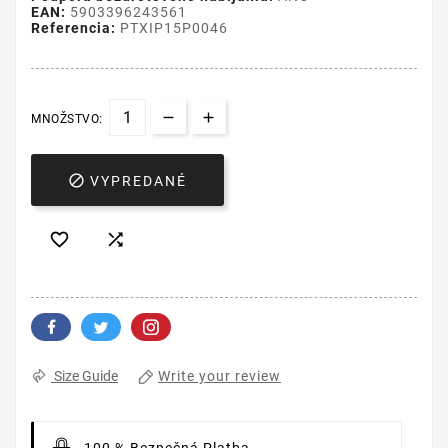
EAN:
5903396243561
Referencia:
PTXIP15P0046
MNOŽSTVO:

VYPREDANÉ


Write your review
Size Guide