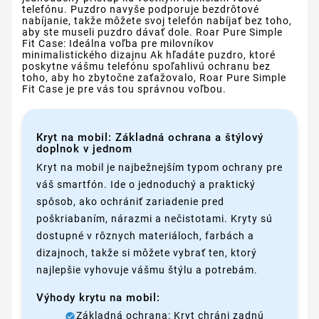
telefónu. Puzdro navyše podporuje bezdrôtové
nabíjanie, takže môžete svoj telefón nabíjať bez toho,
aby ste museli puzdro dávať dole. Roar Pure Simple
Fit Case: Ideálna voľba pre milovníkov
minimalistického dizajnu Ak hľadáte puzdro, ktoré
poskytne vášmu telefónu spoľahlivú ochranu bez
toho, aby ho zbytočne zaťažovalo, Roar Pure Simple
Fit Case je pre vás tou správnou voľbou.
Kryt na mobil: Základná ochrana a štýlový
doplnok v jednom
Kryt na mobil je najbežnejším typom ochrany pre
váš smartfón. Ide o jednoduchý a praktický
spôsob, ako ochrániť zariadenie pred
poškriabaním, nárazmi a nečistotami. Kryty sú
dostupné v rôznych materiáloch, farbách a
dizajnoch, takže si môžete vybrať ten, ktorý
najlepšie vyhovuje vášmu štýlu a potrebám.
Výhody krytu na mobil:
Základná ochrana: Kryt chráni zadnú