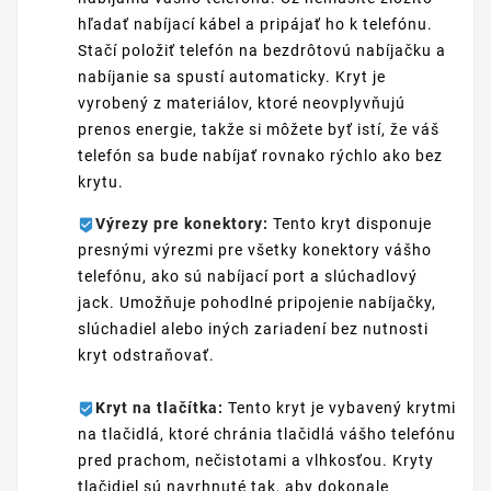
hľadať nabíjací kábel a pripájať ho k telefónu.
Stačí položiť telefón na bezdrôtovú nabíjačku a
nabíjanie sa spustí automaticky. Kryt je
vyrobený z materiálov, ktoré neovplyvňujú
prenos energie, takže si môžete byť istí, že váš
telefón sa bude nabíjať rovnako rýchlo ako bez
krytu.
Výrezy pre konektory:
Tento kryt disponuje
presnými výrezmi pre všetky konektory vášho
telefónu, ako sú nabíjací port a slúchadlový
jack. Umožňuje pohodlné pripojenie nabíjačky,
slúchadiel alebo iných zariadení bez nutnosti
kryt odstraňovať.
Kryt na tlačítka:
Tento kryt je vybavený krytmi
na tlačidlá, ktoré chránia tlačidlá vášho telefónu
pred prachom, nečistotami a vlhkosťou. Kryty
tlačidiel sú navrhnuté tak, aby dokonale