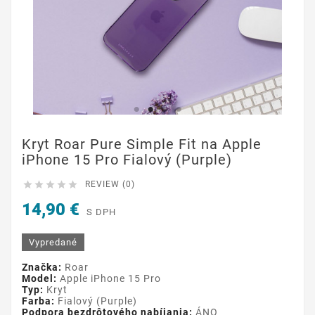
Kryt Roar Pure Simple Fit na Apple
iPhone 15 Pro Fialový (Purple)





REVIEW (0)
14,90 €
S DPH
Vypredané
Značka:
Roar
Model:
Apple iPhone 15 Pro
Typ:
Kryt
Farba:
Fialový (Purple)
Podpora bezdrôtového nabíjania:
ÁNO