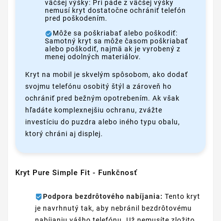
väčšej výšky: Pri páde z väčšej výšky
nemusí kryt dostatočne ochrániť telefón
pred poškodením.
Môže sa poškriabať alebo poškodiť:
Samotný kryt sa môže časom poškriabať
alebo poškodiť, najmä ak je vyrobený z
menej odolných materiálov.
Kryt na mobil je skvelým spôsobom, ako dodať
svojmu telefónu osobitý štýl a zároveň ho
ochrániť pred bežným opotrebením. Ak však
hľadáte komplexnejšiu ochranu, zvážte
investíciu do puzdra alebo iného typu obalu,
ktorý chráni aj displej.
Kryt Pure Simple Fit - Funkčnosť
Podpora bezdrôtového nabíjania:
Tento kryt
je navrhnutý tak, aby nebránil bezdrôtovému
nabíjaniu vášho telefónu. Už nemusíte zložito