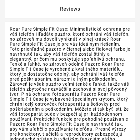
Reviews
Roar Pure Simple Fit Case: Minimalistická ochrana pre
váš telefón Hľadáte puzdro, ktoré ochráni váš telefón,
no zároveň mu dovolí vyniknúť v plnej kráse? Roar
Pure Simple Fit Case je pre vás ideálnym riešením.
Toto priehľadné puzdro v čiernej alebo fialovej farbe je
navrhnuté tak, aby váš telefón zostal štíhly a
elegantný, pričom mu poskytuje spoľahlivú ochranu.
Tenké a ľahké, no zároveň odolné Puzdro Roar Pure
Simple Fit Case je vyrobené z kvalitného materiálu,
ktorý je dostatočne odolný, aby ochránil váš telefón
pred poškriabaním, nárazmi a iným poškodením.
Zároveň je však puzdro veľmi tenké a ľahké, takže váš
telefón zbytočne nezväčší a zachová si svoj pôvodný
tvar. Plná ochrana fotoaparátu Puzdro Roar Pure
Simple Fit Case je vybavené špeciálnym krytom, ktorý
chráni celý ostrovček fotoaparátu a šošovky pred
poškriabaním a poškodením. Môžete si tak byť istí, že
váš fotoaparát bude v bezpečí aj pri každodennom
používaní. Praktické funkcie pre pohodlné používanie
Puzdro Roar Pure Simple Fit Case je navrhnuté tak,
aby vám uľahčilo používanie telefónu. Presné výrezy
pre konektory, tlačidlá a reproduktory zabezpečujú
jednoduchý prístup ku všetkým funkciám vášho