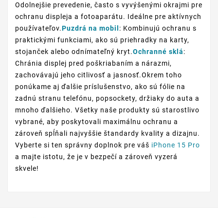
Odolnejšie prevedenie, často s vyvýšenými okrajmi pre
ochranu displeja a fotoaparátu. Ideálne pre aktívnych
používateľov.
Puzdrá na mobil
: Kombinujú ochranu s
praktickými funkciami, ako sú priehradky na karty,
stojanček alebo odnímateľný kryt.
Ochranné sklá
:
Chránia displej pred poškriabaním a nárazmi,
zachovávajú jeho citlivosť a jasnosť.Okrem toho
ponúkame aj ďalšie príslušenstvo, ako sú fólie na
zadnú stranu telefónu, popsockety, držiaky do auta a
mnoho ďalšieho. Všetky naše produkty sú starostlivo
vybrané, aby poskytovali maximálnu ochranu a
zároveň spĺňali najvyššie štandardy kvality a dizajnu.
Vyberte si ten správny doplnok pre váš
iPhone 15 Pro
a majte istotu, že je v bezpečí a zároveň vyzerá
skvele!