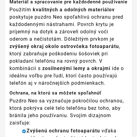
Materiál a spracovanie pre každodenné používanie
Použitím
kvalitných a odolných materiálov
poskytuje puzdro Neo spoľahlivú ochranu pred
každodennými nástrahami. Povrch krytu je
príjemný na dotyk a zároveň odolný voči
oderom a nečistotám. Dôležitým prvkom je
zvýšený okraj okolo ostrovčeka fotoaparátu
,
ktorý zabraňuje poškodeniu šošoviek pri
pokladaní telefónu na rovný povrch. V
kombinácii s
zosilnenými lemy a okrajmi
ide o
ideálnu voľbu pre ľudí, ktorí často používajú
telefón aj v náročnejších podmienkach.
Ochrana, na ktorú sa môžete spoľahnúť
Puzdro Neo sa vyznačuje pokročilou ochranou,
ktorá pokrýva celé telo telefónu bez toho, aby
bránila jeho používaniu. Svojím dizajnom
zaisťuje:
Zvýšenú ochranu fotoaparátu
vďaka