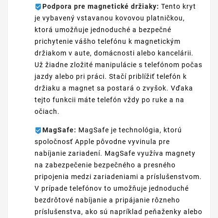
Podpora pre magnetické držiaky:
Tento kryt
je vybavený vstavanou kovovou platničkou,
ktorá umožňuje jednoduché a bezpečné
prichytenie vášho telefónu k magnetickým
držiakom v aute, domácnosti alebo kancelárii.
Už žiadne zložité manipulácie s telefónom počas
jazdy alebo pri práci. Stačí priblížiť telefón k
držiaku a magnet sa postará o zvyšok. Vďaka
tejto funkcii máte telefón vždy po ruke a na
očiach.
MagSafe:
MagSafe je technológia, ktorú
spoločnosť Apple pôvodne vyvinula pre
nabíjanie zariadení. MagSafe využíva magnety
na zabezpečenie bezpečného a presného
pripojenia medzi zariadeniami a príslušenstvom.
V prípade telefónov to umožňuje jednoduché
bezdrôtové nabíjanie a pripájanie rôzneho
príslušenstva, ako sú napríklad peňaženky alebo