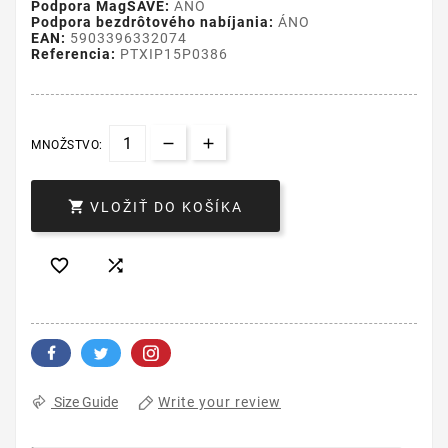
Podpora MagSAVE:
ÁNO
Podpora bezdrôtového nabíjania:
ÁNO
EAN:
5903396332074
Referencia:
PTXIP15P0386
MNOŽSTVO:

VLOŽIŤ DO KOŠÍKA


Write your review
Size Guide