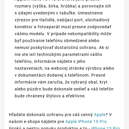
rozmery (výška, šírka, hrúbka) a porovnajte ich
s údajmi uvedenými v tabuľke. Umiestnenie
výrezov pre tlačidlá, nabíjací port, slúchadlový
konektor a fotoaparát musí presne zodpovedať
vášmu modelu. V prípade nekompatibility môže
byť používanie telefónu obmedzené alebo
nemusí poskytovať dostatočnú ochranu. Ak si
nie ste istí technickými parametrami vášho
telefónu, informácie nájdete v jeho
nastaveniach, na webovej stránke výrobcu alebo
v dokumentácii dodanej s telefónom. Presné
informácie vám zaručia, že vybraný obal, kryt
alebo púzdro bude dokonale sedieť a váš telefón
bude chránený štýlovo a efektívne.
Hľadáte dokonalú ochranu pre váš cenný
Apple
? V
našom e-shope nájdete pre
Apple iPhone 15 Pro
širokú a pestru ponuku produktov a to -
iPhone 15 Pro