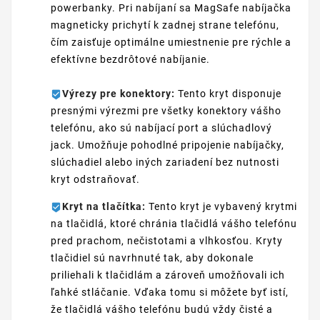
powerbanky. Pri nabíjaní sa MagSafe nabíjačka
magneticky prichytí k zadnej strane telefónu,
čím zaisťuje optimálne umiestnenie pre rýchle a
efektívne bezdrôtové nabíjanie.
Výrezy pre konektory:
Tento kryt disponuje
presnými výrezmi pre všetky konektory vášho
telefónu, ako sú nabíjací port a slúchadlový
jack. Umožňuje pohodlné pripojenie nabíjačky,
slúchadiel alebo iných zariadení bez nutnosti
kryt odstraňovať.
Kryt na tlačítka:
Tento kryt je vybavený krytmi
na tlačidlá, ktoré chránia tlačidlá vášho telefónu
pred prachom, nečistotami a vlhkosťou. Kryty
tlačidiel sú navrhnuté tak, aby dokonale
priliehali k tlačidlám a zároveň umožňovali ich
ľahké stláčanie. Vďaka tomu si môžete byť istí,
že tlačidlá vášho telefónu budú vždy čisté a