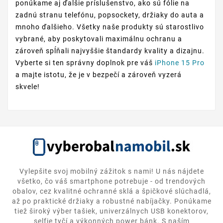
ponúkame aj ďalšie príslušenstvo, ako sú fólie na
zadnú stranu telefónu, popsockety, držiaky do auta a
mnoho ďalšieho. Všetky naše produkty sú starostlivo
vybrané, aby poskytovali maximálnu ochranu a
zároveň spĺňali najvyššie štandardy kvality a dizajnu.
Vyberte si ten správny doplnok pre váš
iPhone 15 Pro
a majte istotu, že je v bezpečí a zároveň vyzerá
skvele!
Vylepšite svoj mobilný zážitok s nami! U nás nájdete
všetko, čo váš smartphone potrebuje - od trendových
obalov, cez kvalitné ochranné sklá a špičkové slúchadlá,
až po praktické držiaky a robustné nabíjačky. Ponúkame
tiež široký výber tašiek, univerzálnych USB konektorov,
selfie tyčí a výkonných power bánk. S naším