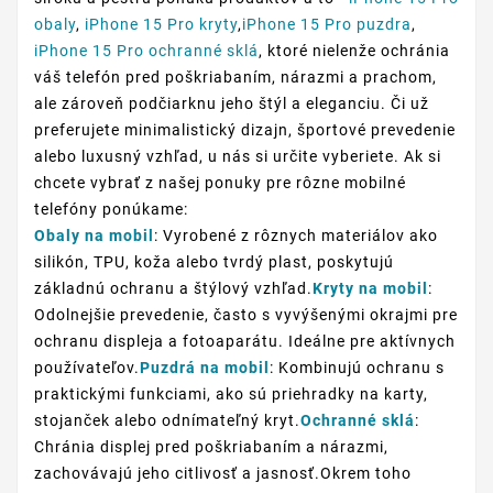
obaly
,
iPhone 15 Pro kryty
,
iPhone 15 Pro puzdra
,
iPhone 15 Pro ochranné sklá
, ktoré nielenže ochránia
váš telefón pred poškriabaním, nárazmi a prachom,
ale zároveň podčiarknu jeho štýl a eleganciu. Či už
preferujete minimalistický dizajn, športové prevedenie
alebo luxusný vzhľad, u nás si určite vyberiete. Ak si
chcete vybrať z našej ponuky pre rôzne mobilné
telefóny ponúkame:
Obaly na mobil
: Vyrobené z rôznych materiálov ako
silikón, TPU, koža alebo tvrdý plast, poskytujú
základnú ochranu a štýlový vzhľad.
Kryty na mobil
:
Odolnejšie prevedenie, často s vyvýšenými okrajmi pre
ochranu displeja a fotoaparátu. Ideálne pre aktívnych
používateľov.
Puzdrá na mobil
: Kombinujú ochranu s
praktickými funkciami, ako sú priehradky na karty,
stojanček alebo odnímateľný kryt.
Ochranné sklá
:
Chránia displej pred poškriabaním a nárazmi,
zachovávajú jeho citlivosť a jasnosť.Okrem toho