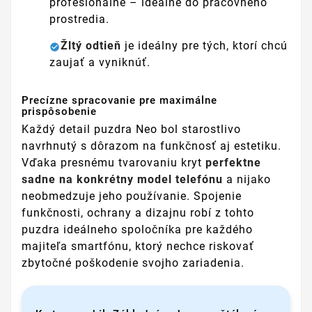
profesionálne – ideálne do pracovného
prostredia.
Žltý odtieň
je ideálny pre tých, ktorí chcú
zaujať a vyniknúť.
Precízne spracovanie pre maximálne
prispôsobenie
Každý detail puzdra Neo bol starostlivo
navrhnutý s dôrazom na funkčnosť aj estetiku.
Vďaka presnému tvarovaniu kryt
perfektne
sadne na konkrétny model telefónu
a nijako
neobmedzuje jeho používanie. Spojenie
funkčnosti, ochrany a dizajnu robí z tohto
puzdra ideálneho spoločníka pre každého
majiteľa smartfónu, ktorý nechce riskovať
zbytočné poškodenie svojho zariadenia.