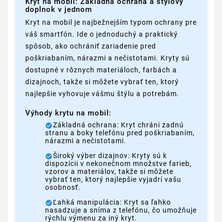
Kryt na mobil: Základná ochrana a štýlový
doplnok v jednom
Kryt na mobil je najbežnejším typom ochrany pre
váš smartfón. Ide o jednoduchý a praktický
spôsob, ako ochrániť zariadenie pred
poškriabaním, nárazmi a nečistotami. Kryty sú
dostupné v rôznych materiáloch, farbách a
dizajnoch, takže si môžete vybrať ten, ktorý
najlepšie vyhovuje vášmu štýlu a potrebám.
Výhody krytu na mobil:
Základná ochrana: Kryt chráni zadnú
stranu a boky telefónu pred poškriabaním,
nárazmi a nečistotami.
Široký výber dizajnov: Kryty sú k
dispozícii v nekonečnom množstve farieb,
vzorov a materiálov, takže si môžete
vybrať ten, ktorý najlepšie vyjadrí vašu
osobnosť.
Ľahká manipulácia: Kryt sa ľahko
nasadzuje a sníma z telefónu, čo umožňuje
rýchlu výmenu za iný kryt.