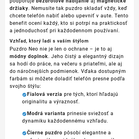
podporuje
bezdrôtové nabíjanie
aj
magnetické
držiaky
. Nemusíte tak puzdro skladať vždy, keď
chcete telefón nabiť alebo upevniť v aute. Tento
benefit ocení každý, kto si potrpí na praktickosť
a jednoduchosť pri každodennom používaní.
Vzhľad, ktorý ladí s vaším štýlom
Puzdro Neo nie je len o ochrane – je to aj
módny doplnok
. Jeho čistý a elegantný dizajn
sa hodí do práce, na večeru s priateľmi, ale aj
do náročnejších podmienok. Vďaka dostupným
farbám si môžete doladiť telefón presne podľa
svojho štýlu:
Fialová verzia
pre tých, ktorí hľadajú
originalitu a výraznosť.
Modrá varianta
prinesie sviežosť a
dynamiku každodennému vzhľadu.
Čierne puzdro
pôsobí elegantne a