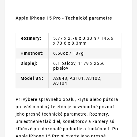
Apple iPhone 15 Pro - Technické parametre
Rozmery:
5.77 x 2.78 x 0.33in / 146.6
x 70.6 x 8.3mm
Hmotnosť:
6.60oz / 187g
Displej:
6.1 palcov, 1179 x 2556
pixelov
Model SN:
A2848, A3101, A3102,
A3104
Pri výbere správneho obalu, krytu alebo púzdra
pre váš mobilný telefón je nevyhnutné poznať
jeho presné technické parametre. Rozmery,
umiestnenie tlačidiel, konektorov a kamery sú
kľúčové pre dokonalé padnutie a funkčnosť. Pre
Apple iPhone 15 Pro si overte jeho presné