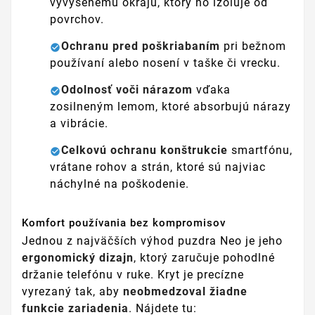
vyvýšenému okraju, ktorý ho izoluje od
povrchov.
Ochranu pred poškriabaním
pri bežnom
používaní alebo nosení v taške či vrecku.
Odolnosť voči nárazom
vďaka
zosilneným lemom, ktoré absorbujú nárazy
a vibrácie.
Celkovú ochranu konštrukcie
smartfónu,
vrátane rohov a strán, ktoré sú najviac
náchylné na poškodenie.
Komfort používania bez kompromisov
Jednou z najväčších výhod puzdra Neo je jeho
ergonomický dizajn
, ktorý zaručuje pohodlné
držanie telefónu v ruke. Kryt je precízne
vyrezaný tak, aby
neobmedzoval žiadne
funkcie zariadenia
. Nájdete tu: