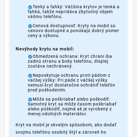
Tenký a ľahký: Väčšina krytov je tenká a
ľahká, takže nepridáva zbytočný objem
vášmu telefónu.
Cenová dostupnosť: Kryty na mobil sú
cenovo dostupné a ponúkajú dobrý pomer
ceny a výkonu.
Nevýhody krytu na mobil:
Obmedzená ochrana: Kryt chráni iba
zadnú stranu a boky telefónu, displej
zostáva nechránený.
Neposkytuje ochranu proti pádom z
väčšej výšky: Pri páde z väčšej výšky
nemusí kryt dostatočne ochrániť telefón
pred poškodením.
Môže sa poškriabať alebo poškodiť:
Samotný kryt sa môže časom poškriabať
alebo poškodiť, najmä ak je vyrobený z
menej odolných materiálov.
Kryt na mobil je skvelým spôsobom, ako dodať
svojmu telefónu osobitý štýl a zároveň ho