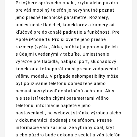
Pri výbere správneho obalu, krytu alebo púzdra
pre váš mobilný telefón je nevyhnutné poznať
jeho presné technické parametre. Rozmery,
umiestnenie tlačidiel, konektorov a kamery sú
kľúčové pre dokonalé padnutie a funkčnosť. Pre
Apple iPhone 16 Pro si overte jeho presné
rozmery (výška, šírka, hrúbka) a porovnajte ich
s údajmi uvedenými v tabuľke. Umiestnenie
výrezov pre tlačidlá, nabíjací port, slúchadlový
konektor a fotoaparát musí presne zodpovedať
vášmu modelu. V prípade nekompatibility môže
byť používanie telefónu obmedzené alebo
nemusí poskytovať dostatočnú ochranu. Ak si
nie ste istí technickými parametrami vášho
telefónu, informácie nájdete v jeho
nastaveniach, na webovej stránke výrobcu alebo
v dokumentácii dodanej s telefónom. Presné
informácie vám zaručia, že vybraný obal, kryt
alebo púzdro bude dokonale sedieť a váš telefón