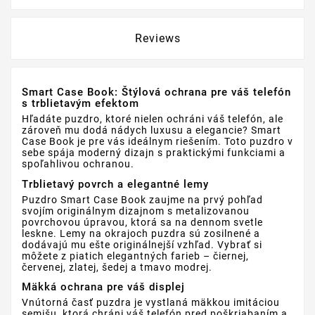
Reviews
Smart Case Book: Štýlová ochrana pre váš telefón
s trblietavým efektom
Hľadáte puzdro, ktoré nielen ochráni váš telefón, ale
zároveň mu dodá nádych luxusu a elegancie? Smart
Case Book je pre vás ideálnym riešením. Toto puzdro v
sebe spája moderný dizajn s praktickými funkciami a
spoľahlivou ochranou.
Trblietavý povrch a elegantné lemy
Puzdro Smart Case Book zaujme na prvý pohľad
svojím originálnym dizajnom s metalizovanou
povrchovou úpravou, ktorá sa na dennom svetle
leskne. Lemy na okrajoch puzdra sú zosilnené a
dodávajú mu ešte originálnejší vzhľad. Vybrať si
môžete z piatich elegantných farieb – čiernej,
červenej, zlatej, šedej a tmavo modrej.
Mäkká ochrana pre váš displej
Vnútorná časť puzdra je vystlaná mäkkou imitáciou
semišu, ktorá chráni váš telefón pred poškriabaním a