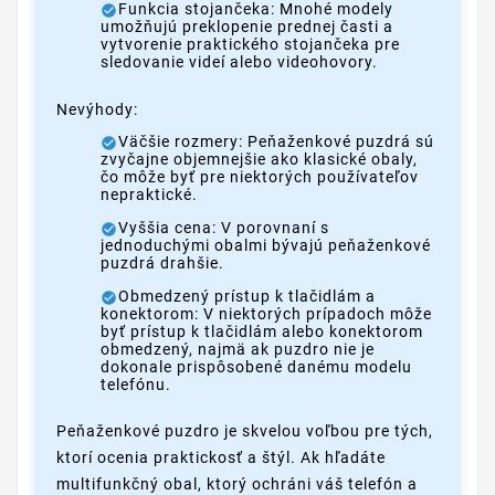
Funkcia stojančeka: Mnohé modely
umožňujú preklopenie prednej časti a
vytvorenie praktického stojančeka pre
sledovanie videí alebo videohovory.
Nevýhody:
Väčšie rozmery: Peňaženkové puzdrá sú
zvyčajne objemnejšie ako klasické obaly,
čo môže byť pre niektorých používateľov
nepraktické.
Vyššia cena: V porovnaní s
jednoduchými obalmi bývajú peňaženkové
puzdrá drahšie.
Obmedzený prístup k tlačidlám a
konektorom: V niektorých prípadoch môže
byť prístup k tlačidlám alebo konektorom
obmedzený, najmä ak puzdro nie je
dokonale prispôsobené danému modelu
telefónu.
Peňaženkové puzdro je skvelou voľbou pre tých,
ktorí ocenia praktickosť a štýl. Ak hľadáte
multifunkčný obal, ktorý ochráni váš telefón a