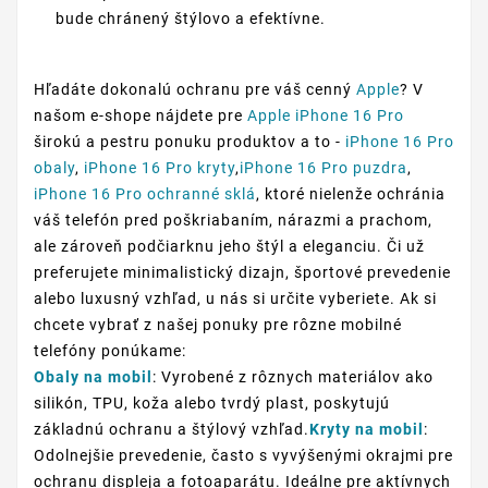
bude chránený štýlovo a efektívne.
Hľadáte dokonalú ochranu pre váš cenný
Apple
? V
našom e-shope nájdete pre
Apple iPhone 16 Pro
širokú a pestru ponuku produktov a to -
iPhone 16 Pro
obaly
,
iPhone 16 Pro kryty
,
iPhone 16 Pro puzdra
,
iPhone 16 Pro ochranné sklá
, ktoré nielenže ochránia
váš telefón pred poškriabaním, nárazmi a prachom,
ale zároveň podčiarknu jeho štýl a eleganciu. Či už
preferujete minimalistický dizajn, športové prevedenie
alebo luxusný vzhľad, u nás si určite vyberiete. Ak si
chcete vybrať z našej ponuky pre rôzne mobilné
telefóny ponúkame:
Obaly na mobil
: Vyrobené z rôznych materiálov ako
silikón, TPU, koža alebo tvrdý plast, poskytujú
základnú ochranu a štýlový vzhľad.
Kryty na mobil
:
Odolnejšie prevedenie, často s vyvýšenými okrajmi pre
ochranu displeja a fotoaparátu. Ideálne pre aktívnych