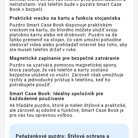
nečistotami. Váš telefón bude v puzdre Smart Case
Book v bezpečí.
Praktické vrecko na kartu a funkcia stojančeka
Puzdro Smart Case Book disponuje praktickým
vreckom na kartu, do ktorého môžete uložiť svoju
platobnú kartu alebo iné drobnosti. Puzdro sa dá
ľahko premeniť na stojan, čo vám umožní pohodlne
sledovať videá alebo prehliadať internet bez toho, aby
ste museli telefón držať v ruke.
Magnetické zapínanie pre bezpečné zatváranie
Puzdro sa uzatvára pomocou magnetickej spony,
ktorá zaisťuje, že váš telefón a karty zostanú
bezpečne uložené vo vnútri. Zároveň však umožňuje
rýchly a jednoduchý prístup k telefónu, keď ho
potrebujete použiť.
Smart Case Book: Ideálny spoločník pre
každodenné používanie
Ak hľadáte puzdro, ktoré je nielen štýlové a praktické,
ale zároveň aj odolné a funkčné, Smart Case Book je
pre vás tou správnou voľbou.
Peňaženkové puzdro: Štýlová ochrana a