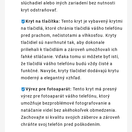
slúchadiel alebo iných zariadení bez nutnosti
kryt odstraňovať.
Kryt na tlačítka:
Tento kryt je vybavený krytmi
na tlačidlá, ktoré chránia tlačidlá vášho telefónu
pred prachom, nečistotami a vlhkosťou. Kryty
tlačidiel sú navrhnuté tak, aby dokonale
priliehali k tlačidlám a zároveň umožňovali ich
ľahké stláčanie. Vďaka tomu si môžete byť istí,
že tlačidlá vášho telefónu budú vždy čisté a
funkčné. Navyše, kryty tlačidiel dodávajú krytu
moderný a elegantný vzhľad.
Výrez pre fotoaparát:
Tento kryt má presný
výrez pre fotoaparát vášho telefónu, ktorý
umožňuje bezproblémové fotografovanie a
natáčanie videí bez akéhokoľvek obmedzenia.
Zachovajte si kvalitu svojich záberov a zároveň
chráňte svoj telefón pred poškodením.