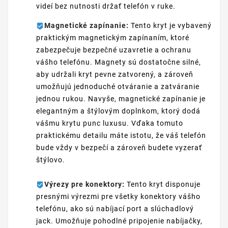
videí bez nutnosti držať telefón v ruke.
Magnetické zapínanie:
Tento kryt je vybavený
praktickým magnetickým zapínaním, ktoré
zabezpečuje bezpečné uzavretie a ochranu
vášho telefónu. Magnety sú dostatočne silné,
aby udržali kryt pevne zatvorený, a zároveň
umožňujú jednoduché otváranie a zatváranie
jednou rukou. Navyše, magnetické zapínanie je
elegantným a štýlovým doplnkom, ktorý dodá
vášmu krytu punc luxusu. Vďaka tomuto
praktickému detailu máte istotu, že váš telefón
bude vždy v bezpečí a zároveň budete vyzerať
štýlovo.
Výrezy pre konektory:
Tento kryt disponuje
presnými výrezmi pre všetky konektory vášho
telefónu, ako sú nabíjací port a slúchadlový
jack. Umožňuje pohodlné pripojenie nabíjačky,