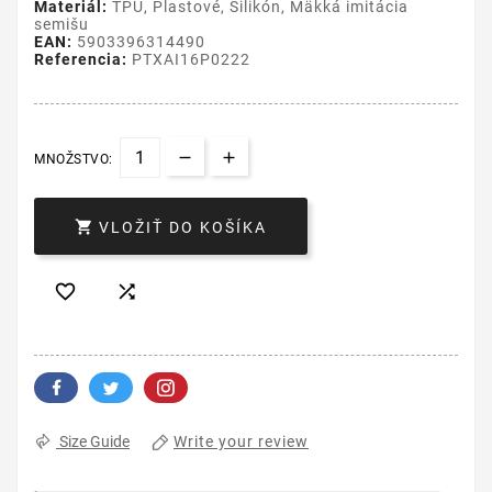
Materiál:
TPU, Plastové, Silikón, Mäkká imitácia
semišu
EAN:
5903396314490
Referencia:
PTXAI16P0222
MNOŽSTVO:

VLOŽIŤ DO KOŠÍKA


Write your review
Size Guide