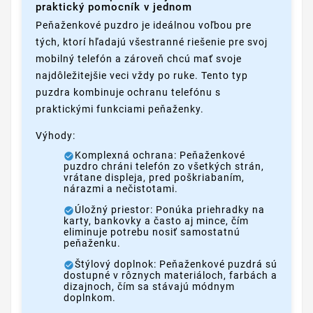
praktický pomocník v jednom
Peňaženkové puzdro je ideálnou voľbou pre
tých, ktorí hľadajú všestranné riešenie pre svoj
mobilný telefón a zároveň chcú mať svoje
najdôležitejšie veci vždy po ruke. Tento typ
puzdra kombinuje ochranu telefónu s
praktickými funkciami peňaženky.
Výhody:
Komplexná ochrana: Peňaženkové
puzdro chráni telefón zo všetkých strán,
vrátane displeja, pred poškriabaním,
nárazmi a nečistotami.
Úložný priestor: Ponúka priehradky na
karty, bankovky a často aj mince, čím
eliminuje potrebu nosiť samostatnú
peňaženku.
Štýlový doplnok: Peňaženkové puzdrá sú
dostupné v rôznych materiáloch, farbách a
dizajnoch, čím sa stávajú módnym
doplnkom.