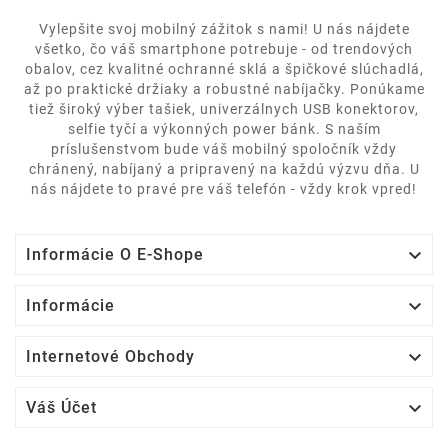
Vylepšite svoj mobilný zážitok s nami! U nás nájdete
všetko, čo váš smartphone potrebuje - od trendových
obalov, cez kvalitné ochranné sklá a špičkové slúchadlá,
až po praktické držiaky a robustné nabíjačky. Ponúkame
tiež široký výber tašiek, univerzálnych USB konektorov,
selfie tyčí a výkonných power bánk. S naším
príslušenstvom bude váš mobilný spoločník vždy
chránený, nabíjaný a pripravený na každú výzvu dňa. U
nás nájdete to pravé pre váš telefón - vždy krok vpred!

Informácie O E-Shope

Informácie

Internetové Obchody

Váš Účet