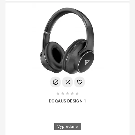








DOQAUS DESIGN 1
Vypredané