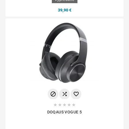
39,90 €








DOQAUS VOGUE 5