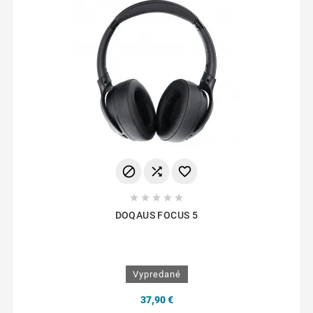








DOQAUS FOCUS 5
Vypredané
37,90 €