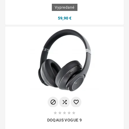
Vypredané
59,90 €








DOQAUS VOGUE 9