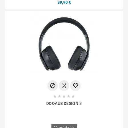
39,90 €








DOQAUS DESIGN 3
Vypredané