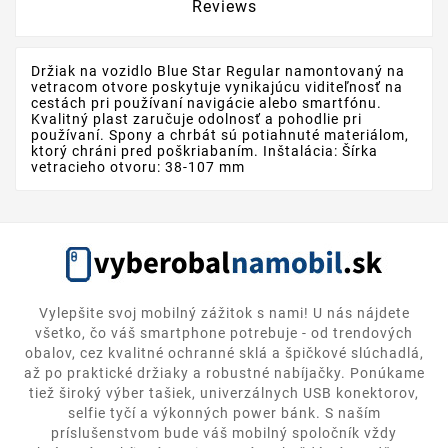
Reviews
Držiak na vozidlo Blue Star Regular namontovaný na
vetracom otvore poskytuje vynikajúcu viditeľnosť na
cestách pri používaní navigácie alebo smartfónu.
Kvalitný plast zaručuje odolnosť a pohodlie pri
používaní. Spony a chrbát sú potiahnuté materiálom,
ktorý chráni pred poškriabaním. Inštalácia: Šírka
vetracieho otvoru: 38-107 mm
Vylepšite svoj mobilný zážitok s nami! U nás nájdete
všetko, čo váš smartphone potrebuje - od trendových
obalov, cez kvalitné ochranné sklá a špičkové slúchadlá,
až po praktické držiaky a robustné nabíjačky. Ponúkame
tiež široký výber tašiek, univerzálnych USB konektorov,
selfie tyčí a výkonných power bánk. S naším
príslušenstvom bude váš mobilný spoločník vždy