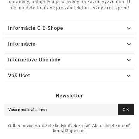
chránený, nabíjaný a pripravený na každú výzvu dňa. U
nás nájdete to pravé pre váš telefón - vždy krok vpred!

Informácie O E-Shope

Informácie

Internetové Obchody

Váš Účet
Newsletter
OK
Odber noviniek môžete kedykoľvek zrušiť. Ak to chcete urobiť,
kontaktujte nás.