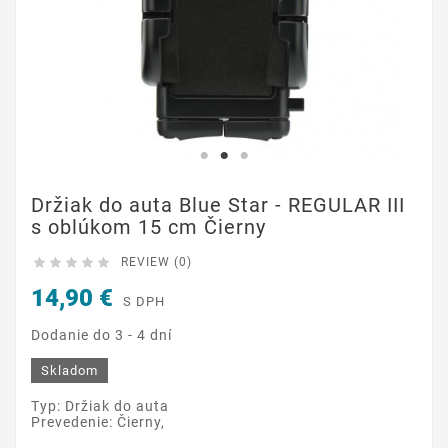
Držiak do auta Blue Star - REGULAR III
s oblúkom 15 cm Čierny





REVIEW (0)
14,90 €
S DPH
Dodanie do 3 - 4 dní
Skladom
Typ: Držiak do auta
Prevedenie: Čierny,