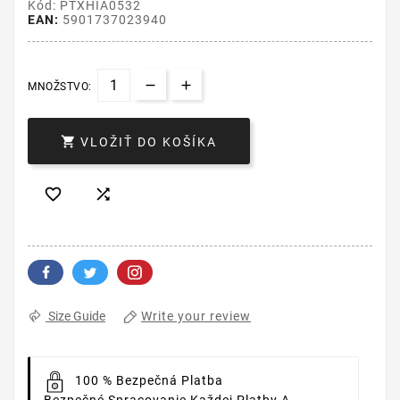
Kód: PTXHIA0532
EAN:
5901737023940
MNOŽSTVO:

VLOŽIŤ DO KOŠÍKA


Write your review
Size Guide
100 % Bezpečná Platba
Bezpečné Spracovanie Každej Platby A