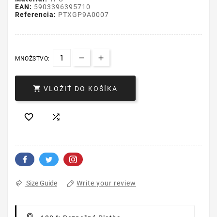
EAN:
5903396395710
Referencia:
PTXGP9A0007
MNOŽSTVO:

VLOŽIŤ DO KOŠÍKA


Write your review
Size Guide