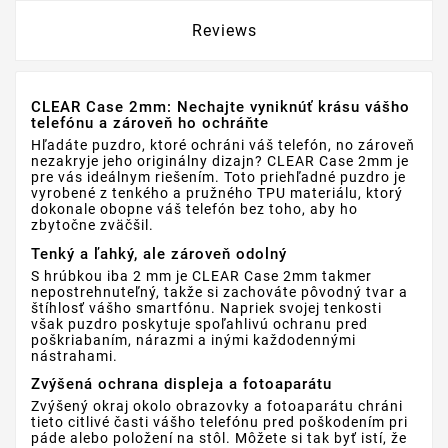
Reviews
CLEAR Case 2mm: Nechajte vyniknúť krásu vášho
telefónu a zároveň ho ochráňte
Hľadáte puzdro, ktoré ochráni váš telefón, no zároveň
nezakryje jeho originálny dizajn? CLEAR Case 2mm je
pre vás ideálnym riešením. Toto priehľadné puzdro je
vyrobené z tenkého a pružného TPU materiálu, ktorý
dokonale obopne váš telefón bez toho, aby ho
zbytočne zväčšil.
Tenký a ľahký, ale zároveň odolný
S hrúbkou iba 2 mm je CLEAR Case 2mm takmer
nepostrehnuteľný, takže si zachováte pôvodný tvar a
štíhlosť vášho smartfónu. Napriek svojej tenkosti
však puzdro poskytuje spoľahlivú ochranu pred
poškriabaním, nárazmi a inými každodennými
nástrahami.
Zvýšená ochrana displeja a fotoaparátu
Zvýšený okraj okolo obrazovky a fotoaparátu chráni
tieto citlivé časti vášho telefónu pred poškodením pri
páde alebo položení na stôl. Môžete si tak byť istí, že