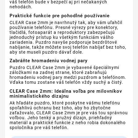
váš telefón bude v bezpečí aj pri nečakaných
nehodách.
Praktické funkcie pre pohodlné používanie
CLEAR Case 2mm je navrhnutý tak, aby vám uľahčil
používanie telefónu. Presné výrezy pre konektory,
tlačidlá, fotoaparát a reproduktory zabezpečujú
jednoduchý prístup ku všetkým funkciám vášho
zariadenia. Puzdro navyše podporuje bezdrôtové
nabíjanie, takže môžete svoj telefón nabíjať bez toho,
aby ste museli puzdro dávať dole.
Zabráňte hromadeniu vodnej pary
Puzdro CLEAR Case 2mm je vybavené špeciálnymi
záložkami na zadnej strane, ktoré zabraňujú
hromadeniu vodnej pary medzi puzdrom a telefónom.
Vďaka tomu zostane váš telefón vždy suchý a čistý.
CLEAR Case 2mm: Ideálna voľba pre milovníkov
minimalistického dizajnu
Ak hľadáte puzdro, ktoré poskytne vášmu telefónu
spoľahlivú ochranu bez toho, aby ho zbytočne
zaťažovalo, CLEAR Case 2mm je pre vás tou správnou
voľbou. Jeho tenký a pružný dizajn, priehľadný
materiál a praktické funkcie z neho robia dokonalého
spoločníka pre váš telefón.