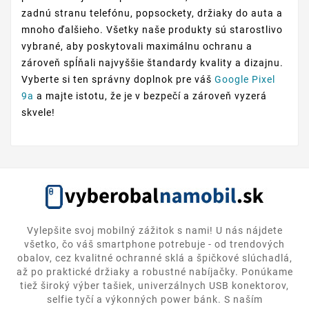
zadnú stranu telefónu, popsockety, držiaky do auta a
mnoho ďalšieho. Všetky naše produkty sú starostlivo
vybrané, aby poskytovali maximálnu ochranu a
zároveň spĺňali najvyššie štandardy kvality a dizajnu.
Vyberte si ten správny doplnok pre váš
Google Pixel
9a
a majte istotu, že je v bezpečí a zároveň vyzerá
skvele!
Vylepšite svoj mobilný zážitok s nami! U nás nájdete
všetko, čo váš smartphone potrebuje - od trendových
obalov, cez kvalitné ochranné sklá a špičkové slúchadlá,
až po praktické držiaky a robustné nabíjačky. Ponúkame
tiež široký výber tašiek, univerzálnych USB konektorov,
selfie tyčí a výkonných power bánk. S naším