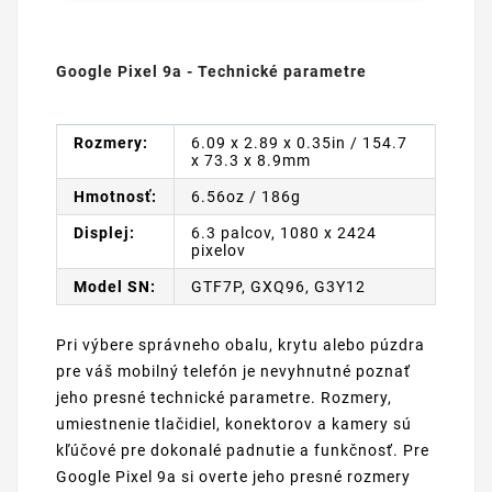
Google Pixel 9a - Technické parametre
Rozmery:
6.09 x 2.89 x 0.35in / 154.7
x 73.3 x 8.9mm
Hmotnosť:
6.56oz / 186g
Displej:
6.3 palcov, 1080 x 2424
pixelov
Model SN:
GTF7P, GXQ96, G3Y12
Pri výbere správneho obalu, krytu alebo púzdra
pre váš mobilný telefón je nevyhnutné poznať
jeho presné technické parametre. Rozmery,
umiestnenie tlačidiel, konektorov a kamery sú
kľúčové pre dokonalé padnutie a funkčnosť. Pre
Google Pixel 9a si overte jeho presné rozmery