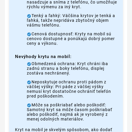
nasadzuje a sníma z telefónu, čo umožňuje
rýchlu výmenu za iný kryt.
Tenký a ľahký: Väčšina krytov je tenká a
ľahká, takže nepridáva zbytočný objem
vášmu telefónu.
Cenová dostupnosť: Kryty na mobil sú
cenovo dostupné a ponúkajú dobrý pomer
ceny a výkonu.
Nevýhody krytu na mobil:
Obmedzená ochrana: Kryt chráni iba
zadnú stranu a boky telefónu, displej
zostáva nechránený.
Neposkytuje ochranu proti pádom z
väčšej výšky: Pri páde z väčšej výšky
nemusí kryt dostatočne ochrániť telefón
pred poškodením.
Môže sa poškriabať alebo poškodiť:
Samotný kryt sa môže časom poškriabať
alebo poškodiť, najmä ak je vyrobený z
menej odolných materiálov.
Kryt na mobil je skvelým spôsobom, ako dodať