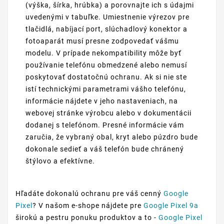
(výška, šírka, hrúbka) a porovnajte ich s údajmi
uvedenými v tabuľke. Umiestnenie výrezov pre
tlačidlá, nabíjací port, slúchadlový konektor a
fotoaparát musí presne zodpovedať vášmu
modelu. V prípade nekompatibility môže byť
používanie telefónu obmedzené alebo nemusí
poskytovať dostatočnú ochranu. Ak si nie ste
istí technickými parametrami vášho telefónu,
informácie nájdete v jeho nastaveniach, na
webovej stránke výrobcu alebo v dokumentácii
dodanej s telefónom. Presné informácie vám
zaručia, že vybraný obal, kryt alebo púzdro bude
dokonale sedieť a váš telefón bude chránený
štýlovo a efektívne.
Hľadáte dokonalú ochranu pre váš cenný
Google
Pixel
? V našom e-shope nájdete pre
Google Pixel 9a
širokú a pestru ponuku produktov a to -
Google Pixel