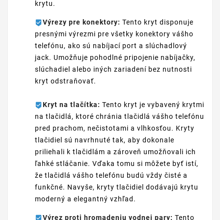
krytu.
Výrezy pre konektory:
Tento kryt disponuje
presnými výrezmi pre všetky konektory vášho
telefónu, ako sú nabíjací port a slúchadlový
jack. Umožňuje pohodlné pripojenie nabíjačky,
slúchadiel alebo iných zariadení bez nutnosti
kryt odstraňovať.
Kryt na tlačítka:
Tento kryt je vybavený krytmi
na tlačidlá, ktoré chránia tlačidlá vášho telefónu
pred prachom, nečistotami a vlhkosťou. Kryty
tlačidiel sú navrhnuté tak, aby dokonale
priliehali k tlačidlám a zároveň umožňovali ich
ľahké stláčanie. Vďaka tomu si môžete byť istí,
že tlačidlá vášho telefónu budú vždy čisté a
funkčné. Navyše, kryty tlačidiel dodávajú krytu
moderný a elegantný vzhľad.
Výrez proti hromadeniu vodnej pary:
Tento