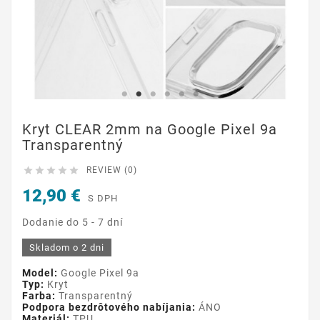
Kryt CLEAR 2mm na Google Pixel 9a
Transparentný





REVIEW (0)
12,90 €
S DPH
Dodanie do 5 - 7 dní
Skladom o 2 dni
Model:
Google Pixel 9a
Typ:
Kryt
Farba:
Transparentný
Podpora bezdrôtového nabíjania:
ÁNO
Materiál:
TPU