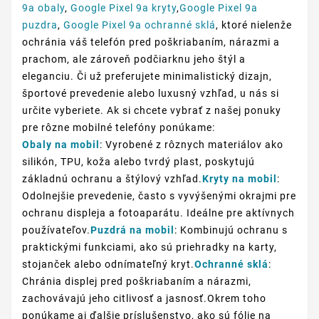
9a obaly
,
Google Pixel 9a kryty
,
Google Pixel 9a
puzdra
,
Google Pixel 9a ochranné sklá
, ktoré nielenže
ochránia váš telefón pred poškriabaním, nárazmi a
prachom, ale zároveň podčiarknu jeho štýl a
eleganciu. Či už preferujete minimalistický dizajn,
športové prevedenie alebo luxusný vzhľad, u nás si
určite vyberiete. Ak si chcete vybrať z našej ponuky
pre rôzne mobilné telefóny ponúkame:
Obaly na mobil
: Vyrobené z rôznych materiálov ako
silikón, TPU, koža alebo tvrdý plast, poskytujú
základnú ochranu a štýlový vzhľad.
Kryty na mobil
:
Odolnejšie prevedenie, často s vyvýšenými okrajmi pre
ochranu displeja a fotoaparátu. Ideálne pre aktívnych
používateľov.
Puzdrá na mobil
: Kombinujú ochranu s
praktickými funkciami, ako sú priehradky na karty,
stojanček alebo odnímateľný kryt.
Ochranné sklá
:
Chránia displej pred poškriabaním a nárazmi,
zachovávajú jeho citlivosť a jasnosť.Okrem toho
ponúkame aj ďalšie príslušenstvo, ako sú fólie na