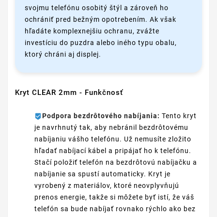
svojmu telefónu osobitý štýl a zároveň ho
ochrániť pred bežným opotrebením. Ak však
hľadáte komplexnejšiu ochranu, zvážte
investíciu do puzdra alebo iného typu obalu,
ktorý chráni aj displej.
Kryt CLEAR 2mm - Funkčnosť
Podpora bezdrôtového nabíjania:
Tento kryt
je navrhnutý tak, aby nebránil bezdrôtovému
nabíjaniu vášho telefónu. Už nemusíte zložito
hľadať nabíjací kábel a pripájať ho k telefónu.
Stačí položiť telefón na bezdrôtovú nabíjačku a
nabíjanie sa spustí automaticky. Kryt je
vyrobený z materiálov, ktoré neovplyvňujú
prenos energie, takže si môžete byť istí, že váš
telefón sa bude nabíjať rovnako rýchlo ako bez