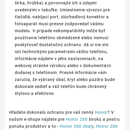
šírka, hrúbka) a porovnajte ich s údajmi
uvedenými v tabuľke. Umiestnenie výrezov pre
tlačidlá, nabíjací port, slúchadlový konektor a
fotoaparát musí presne zodpovedať vášmu
modelu. V prípade nekompatibility môže byť
používanie telefónu obmedzené alebo nemusí
poskytovať dostatočnú ochranu. Ak si nie ste
istí technickými parametrami vášho telefónu,
informácie nájdete v jeho nastaveniach, na
webovej stránke výrobcu alebo v dokumentácii
dodanej s telefónom. Presné informácie vám
zaručia, že vybraný obal, kryt alebo púzdro bude
dokonale sedieť a váš telefón bude chránený
štýlovo a efektívne.
Hľadáte dokonalú ochranu pre váš cenný
Honor
? V
našom e-shope nájdete pre
Honor 200
širokú a pestru
ponuku produktov a to -
Honor 200 obaly
,
Honor 200