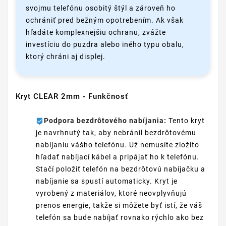
svojmu telefónu osobitý štýl a zároveň ho
ochrániť pred bežným opotrebením. Ak však
hľadáte komplexnejšiu ochranu, zvážte
investíciu do puzdra alebo iného typu obalu,
ktorý chráni aj displej.
Kryt CLEAR 2mm - Funkčnosť
Podpora bezdrôtového nabíjania:
Tento kryt
je navrhnutý tak, aby nebránil bezdrôtovému
nabíjaniu vášho telefónu. Už nemusíte zložito
hľadať nabíjací kábel a pripájať ho k telefónu.
Stačí položiť telefón na bezdrôtovú nabíjačku a
nabíjanie sa spustí automaticky. Kryt je
vyrobený z materiálov, ktoré neovplyvňujú
prenos energie, takže si môžete byť istí, že váš
telefón sa bude nabíjať rovnako rýchlo ako bez