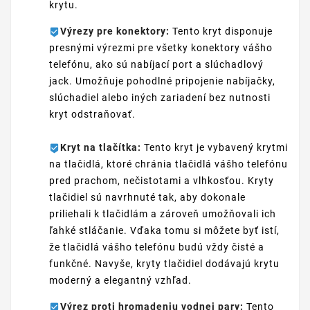
krytu.
Výrezy pre konektory:
Tento kryt disponuje
presnými výrezmi pre všetky konektory vášho
telefónu, ako sú nabíjací port a slúchadlový
jack. Umožňuje pohodlné pripojenie nabíjačky,
slúchadiel alebo iných zariadení bez nutnosti
kryt odstraňovať.
Kryt na tlačítka:
Tento kryt je vybavený krytmi
na tlačidlá, ktoré chránia tlačidlá vášho telefónu
pred prachom, nečistotami a vlhkosťou. Kryty
tlačidiel sú navrhnuté tak, aby dokonale
priliehali k tlačidlám a zároveň umožňovali ich
ľahké stláčanie. Vďaka tomu si môžete byť istí,
že tlačidlá vášho telefónu budú vždy čisté a
funkčné. Navyše, kryty tlačidiel dodávajú krytu
moderný a elegantný vzhľad.
Výrez proti hromadeniu vodnej pary:
Tento