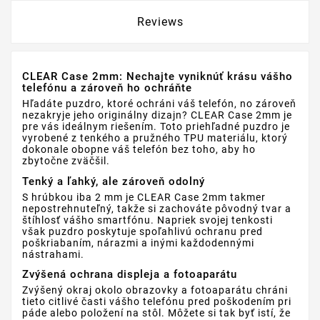
Reviews
CLEAR Case 2mm: Nechajte vyniknúť krásu vášho
telefónu a zároveň ho ochráňte
Hľadáte puzdro, ktoré ochráni váš telefón, no zároveň
nezakryje jeho originálny dizajn? CLEAR Case 2mm je
pre vás ideálnym riešením. Toto priehľadné puzdro je
vyrobené z tenkého a pružného TPU materiálu, ktorý
dokonale obopne váš telefón bez toho, aby ho
zbytočne zväčšil.
Tenký a ľahký, ale zároveň odolný
S hrúbkou iba 2 mm je CLEAR Case 2mm takmer
nepostrehnuteľný, takže si zachováte pôvodný tvar a
štíhlosť vášho smartfónu. Napriek svojej tenkosti
však puzdro poskytuje spoľahlivú ochranu pred
poškriabaním, nárazmi a inými každodennými
nástrahami.
Zvýšená ochrana displeja a fotoaparátu
Zvýšený okraj okolo obrazovky a fotoaparátu chráni
tieto citlivé časti vášho telefónu pred poškodením pri
páde alebo položení na stôl. Môžete si tak byť istí, že