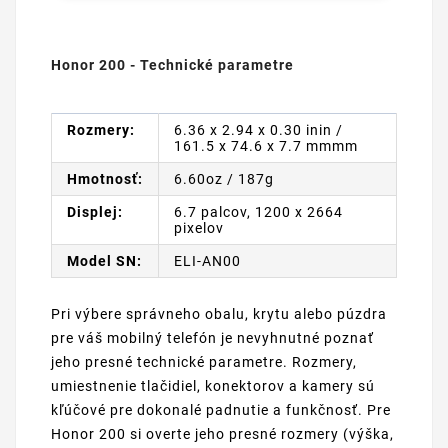
Honor 200 - Technické parametre
Rozmery:
6.36 x 2.94 x 0.30 inin /
161.5 x 74.6 x 7.7 mmmm
Hmotnosť:
6.60oz / 187g
Displej:
6.7 palcov, 1200 x 2664
pixelov
Model SN:
ELI-AN00
Pri výbere správneho obalu, krytu alebo púzdra
pre váš mobilný telefón je nevyhnutné poznať
jeho presné technické parametre. Rozmery,
umiestnenie tlačidiel, konektorov a kamery sú
kľúčové pre dokonalé padnutie a funkčnosť. Pre
Honor 200 si overte jeho presné rozmery (výška,