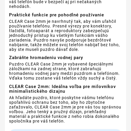
váš telefón bude v bezpečí aj pri nečakaných
nehodách.
Praktické funkcie pre pohodlné používanie
CLEAR Case 2mm je navrhnutý tak, aby vám uľahčil
používanie telefónu. Presné výrezy pre konektory,
tlačidlá, fotoaparát a reproduktory zabezpečujú
jednoduchý prístup ku všetkým funkciám vášho
zariadenia. Puzdro navyše podporuje bezdrôtové
nabíjanie, takže môžete svoj telefón nabíjať bez toho,
aby ste museli puzdro dávať dole.
Zabráňte hromadeniu vodnej pary
Puzdro CLEAR Case 2mm je vybavené špeciálnymi
záložkami na zadnej strane, ktoré zabraňujú
hromadeniu vodnej pary medzi puzdrom a telefónom.
Vďaka tomu zostane váš telefón vždy suchý a čistý.
CLEAR Case 2mm: Ideálna voľba pre milovníkov
minimalistického dizajnu
Ak hľadáte puzdro, ktoré poskytne vášmu telefónu
spoľahlivú ochranu bez toho, aby ho zbytočne
zaťažovalo, CLEAR Case 2mm je pre vás tou správnou
voľbou. Jeho tenký a pružný dizajn, priehľadný
materiál a praktické funkcie z neho robia dokonalého
spoločníka pre váš telefón.