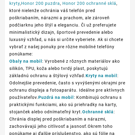
kryty
,
Honor 200 puzdra
,
Honor 200 ochranné sklá
,
ktoré nielenže ochránia váš telefón pred
poškriabaním, nárazmi a prachom, ale zároveň
podčiarknu jeho štýl a eleganciu. Či už preferujete
minimalistický dizajn, športové prevedenie alebo
luxusný vzhľad, u nás si určite vyberiete. Ak si chcete
vybrať z našej ponuky pre rôzne mobilné telefóny
ponúkame:
Obaly na mobil
: Vyrobené z rôznych materiálov ako
silikón, TPU, koža alebo tvrdý plast, poskytujú
základnú ochranu a štýlový vzhľad.
Kryty na mobil
:
Odolnejšie prevedenie, často s vyvýšenými okrajmi pre
ochranu displeja a fotoaparátu. Ideálne pre aktívnych
používateľov.
Puzdrá na mobil
: Kombinujú ochranu s
praktickými funkciami, ako sú priehradky na karty,
stojanček alebo odnímateľný kryt.
Ochranné sklá
:
Chránia displej pred poškriabaním a nárazmi,
zachovávajú jeho citlivosť a jasnosť.Okrem toho
ponúkame aj ďalšie príslušenstvo, ako sú fólie na