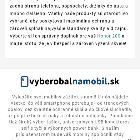
zadnú stranu telefónu, popsockety, držiaky do auta a
mnoho ďalšieho. Všetky naše produkty sú starostlivo
vybrané, aby poskytovali maximálnu ochranu a
zároveň spĺňali najvyššie štandardy kvality a dizajnu.
Vyberte si ten správny doplnok pre váš
Honor 200
a
majte istotu, že je v bezpečí a zároveň vyzerá skvele!
Vylepšite svoj mobilný zážitok s nami! U nás nájdete
všetko, čo váš smartphone potrebuje - od trendových
obalov, cez kvalitné ochranné sklá a špičkové slúchadlá,
až po praktické držiaky a robustné nabíjačky. Ponúkame
tiež široký výber tašiek, univerzálnych USB konektorov,
selfie tyčí a výkonných power bánk. S naším
príslušenstvom bude váš mobilný spoločník vždy