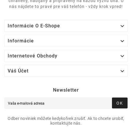
chránený, nabíjaný a pripravený na každú výzvu dňa. U
nás nájdete to pravé pre váš telefón - vždy krok vpred!

Informácie O E-Shope

Informácie

Internetové Obchody

Váš Účet
Newsletter
OK
Odber noviniek môžete kedykoľvek zrušiť. Ak to chcete urobiť,
kontaktujte nás.