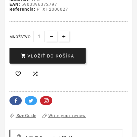
EAN:
5903396372797
Referencia:
PTXH2000027
MNOŽSTVO:

VLOŽIŤ DO KOŠÍKA


Write your review
Size Guide