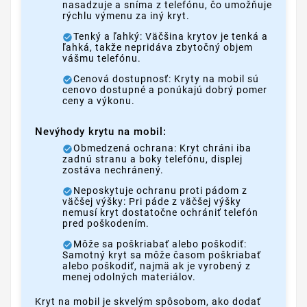
nasadzuje a sníma z telefónu, čo umožňuje
rýchlu výmenu za iný kryt.
Tenký a ľahký: Väčšina krytov je tenká a
ľahká, takže nepridáva zbytočný objem
vášmu telefónu.
Cenová dostupnosť: Kryty na mobil sú
cenovo dostupné a ponúkajú dobrý pomer
ceny a výkonu.
Nevýhody krytu na mobil:
Obmedzená ochrana: Kryt chráni iba
zadnú stranu a boky telefónu, displej
zostáva nechránený.
Neposkytuje ochranu proti pádom z
väčšej výšky: Pri páde z väčšej výšky
nemusí kryt dostatočne ochrániť telefón
pred poškodením.
Môže sa poškriabať alebo poškodiť:
Samotný kryt sa môže časom poškriabať
alebo poškodiť, najmä ak je vyrobený z
menej odolných materiálov.
Kryt na mobil je skvelým spôsobom, ako dodať