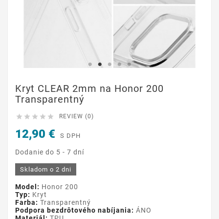
Kryt CLEAR 2mm na Honor 200
Transparentný





REVIEW (0)
12,90 €
S DPH
Dodanie do 5 - 7 dní
Skladom o 2 dni
Model:
Honor 200
Typ:
Kryt
Farba:
Transparentný
Podpora bezdrôtového nabíjania:
ÁNO
Materiál:
TPU