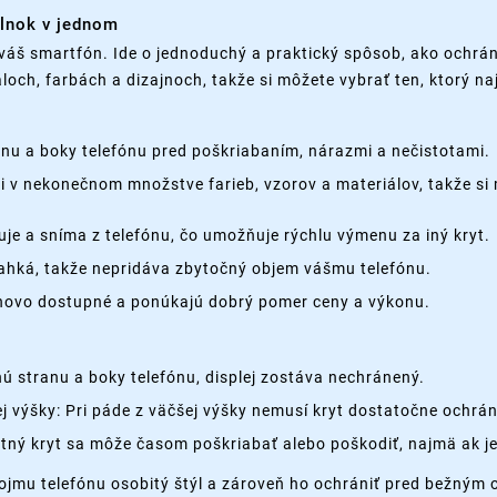
plnok v jednom
váš smartfón. Ide o jednoduchý a praktický spôsob, ako ochrán
loch, farbách a dizajnoch, takže si môžete vybrať ten, ktorý n
nu a boky telefónu pred poškriabaním, nárazmi a nečistotami.
cii v nekonečnom množstve farieb, vzorov a materiálov, takže si 
je a sníma z telefónu, čo umožňuje rýchlu výmenu za iný kryt.
 ľahká, takže nepridáva zbytočný objem vášmu telefónu.
enovo dostupné a ponúkajú dobrý pomer ceny a výkonu.
 stranu a boky telefónu, displej zostáva nechránený.
 výšky: Pri páde z väčšej výšky nemusí kryt dostatočne ochrán
tný kryt sa môže časom poškriabať alebo poškodiť, najmä ak je
ojmu telefónu osobitý štýl a zároveň ho ochrániť pred bežným