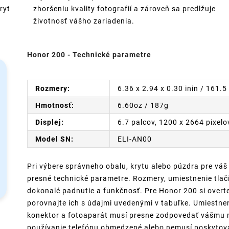
ryt
zhoršeniu kvality fotografií a zároveň sa predlžuje
životnosť vášho zariadenia.
Honor 200 - Technické parametre
Rozmery:
6.36 x 2.94 x 0.30 inin / 161
Hmotnosť:
6.60oz / 187g
Displej:
6.7 palcov, 1200 x 2664 pixelo
Model SN:
ELI-AN00
Pri výbere správneho obalu, krytu alebo púzdra pre váš
presné technické parametre. Rozmery, umiestnenie tlači
dokonalé padnutie a funkčnosť. Pre Honor 200 si overte
porovnajte ich s údajmi uvedenými v tabuľke. Umiestneni
konektor a fotoaparát musí presne zodpovedať vášmu m
používanie telefónu obmedzené alebo nemusí poskytovať