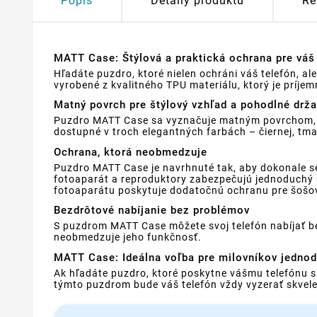
Popis
Detaily produktu
Re
MATT Case: Štýlová a praktická ochrana pre váš
Hľadáte puzdro, ktoré nielen ochráni váš telefón, 
vyrobené z kvalitného TPU materiálu, ktorý je príje
Matný povrch pre štýlový vzhľad a pohodlné drža
Puzdro MATT Case sa vyznačuje matným povrchom, kt
dostupné v troch elegantných farbách – čiernej, tma
Ochrana, ktorá neobmedzuje
Puzdro MATT Case je navrhnuté tak, aby dokonale se
fotoaparát a reproduktory zabezpečujú jednoduchý p
fotoaparátu poskytuje dodatočnú ochranu pre šošo
Bezdrôtové nabíjanie bez problémov
S puzdrom MATT Case môžete svoj telefón nabíjať be
neobmedzuje jeho funkčnosť.
MATT Case: Ideálna voľba pre milovníkov jednod
Ak hľadáte puzdro, ktoré poskytne vášmu telefónu s
týmto puzdrom bude váš telefón vždy vyzerať skve