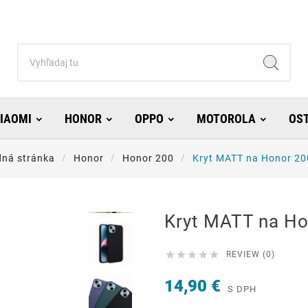
IAOMI
HONOR
OPPO
MOTOROLA
OS
ná stránka
Honor
Honor 200
Kryt MATT na Honor 20
Kryt MATT na Ho





REVIEW (0)
14,90 €
S DPH