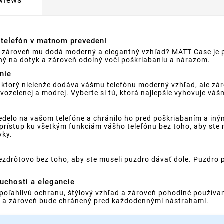
views
 telefón v matnom prevedení
ale zároveň mu dodá moderný a elegantný vzhľad? MATT Case je 
mný na dotyk a zároveň odolný voči poškriabaniu a nárazom.
nie
orý nielenže dodáva vášmu telefónu moderný vzhľad, ale zárov
vozelenej a modrej. Vyberte si tú, ktorá najlepšie vyhovuje váš
delo na vašom telefóne a chránilo ho pred poškriabaním a iným
rístup ku všetkým funkciám vášho telefónu bez toho, aby ste 
vky.
zdrôtovo bez toho, aby ste museli puzdro dávať dole. Puzdro p
uchosti a elegancie
poľahlivú ochranu, štýlový vzhľad a zároveň pohodlné používan
le a zároveň bude chránený pred každodennými nástrahami.