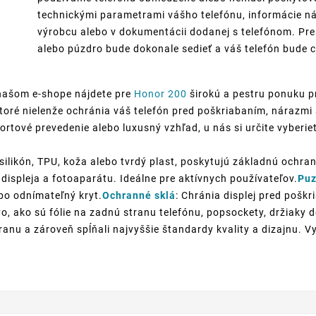
technickými parametrami vášho telefónu, informácie ná
výrobcu alebo v dokumentácii dodanej s telefónom. Pre
alebo púzdro bude dokonale sedieť a váš telefón bude c
našom e-shope nájdete pre
Honor 200
širokú a pestru ponuku p
ktoré nielenže ochránia váš telefón pred poškriabaním, nárazmi
portové prevedenie alebo luxusný vzhľad, u nás si určite vyberie
silikón, TPU, koža alebo tvrdý plast, poskytujú základnú ochran
displeja a fotoaparátu. Ideálne pre aktívnych používateľov.
Puz
ebo odnímateľný kryt.
Ochranné sklá
: Chránia displej pred poškr
o, ako sú fólie na zadnú stranu telefónu, popsockety, držiaky
anu a zároveň spĺňali najvyššie štandardy kvality a dizajnu. V
!