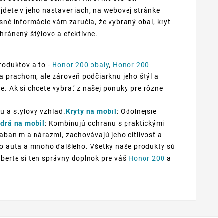
jdete v jeho nastaveniach, na webovej stránke
sné informácie vám zaručia, že vybraný obal, kryt
hránený štýlovo a efektívne.
roduktov a to -
Honor 200 obaly
,
Honor 200
 a prachom, ale zároveň podčiarknu jeho štýl a
te. Ak si chcete vybrať z našej ponuky pre rôzne
u a štýlový vzhľad.
Kryty na mobil
: Odolnejšie
drá na mobil
: Kombinujú ochranu s praktickými
iabaním a nárazmi, zachovávajú jeho citlivosť a
 do auta a mnoho ďalšieho. Všetky naše produkty sú
yberte si ten správny doplnok pre váš
Honor 200
a