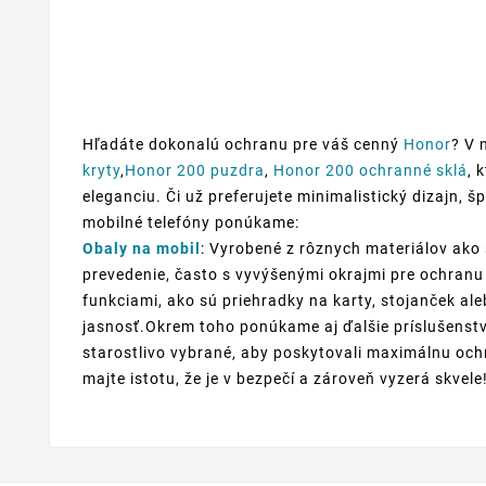
Hľadáte dokonalú ochranu pre váš cenný
Honor
? V 
kryty
,
Honor 200 puzdra
,
Honor 200 ochranné sklá
, 
eleganciu. Či už preferujete minimalistický dizajn, š
mobilné telefóny ponúkame:
Obaly na mobil
: Vyrobené z rôznych materiálov ako 
prevedenie, často s vyvýšenými okrajmi pre ochranu 
funkciami, ako sú priehradky na karty, stojanček al
jasnosť.Okrem toho ponúkame aj ďalšie príslušenstv
starostlivo vybrané, aby poskytovali maximálnu ochr
majte istotu, že je v bezpečí a zároveň vyzerá skvele