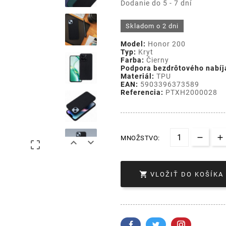
Dodanie do 5 - 7 dní
Skladom o 2 dni
Model:
Honor 200
Typ:
Kryt
Farba:
Čierny
Podpora bezdrôtového nabíj
Materiál:
TPU
EAN:
5903396373589
Referencia:
PTXH2000028
MNOŽSTVO:




VLOŽIŤ DO KOŠÍKA