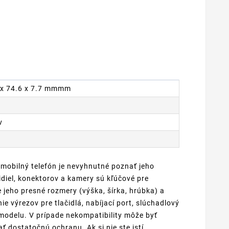
.5 x 74.6 x 7.7 mmmm
v
 mobilný telefón je nevyhnutné poznať jeho
diel, konektorov a kamery sú kľúčové pre
 jeho presné rozmery (výška, šírka, hrúbka) a
e výrezov pre tlačidlá, nabíjací port, slúchadlový
odelu. V prípade nekompatibility môže byť
 dostatočnú ochranu. Ak si nie ste istí