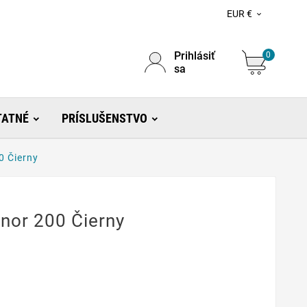
EUR €

Prihlásiť
0
sa
TATNÉ
PRÍSLUŠENSTVO
0 Čierny
nor 200 Čierny