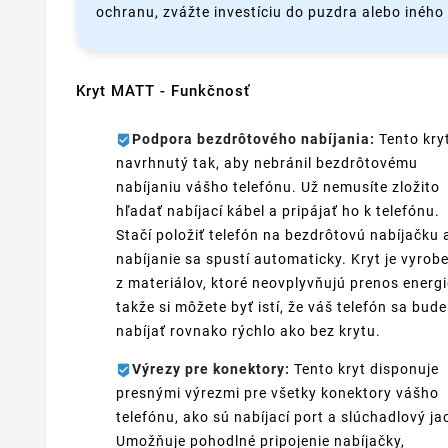
ochranu, zvážte investíciu do puzdra alebo iného t
Kryt MATT - Funkčnosť
Podpora bezdrôtového nabíjania:
Tento kryt
navrhnutý tak, aby nebránil bezdrôtovému
nabíjaniu vášho telefónu. Už nemusíte zložito
hľadať nabíjací kábel a pripájať ho k telefónu.
Stačí položiť telefón na bezdrôtovú nabíjačku 
nabíjanie sa spustí automaticky. Kryt je vyrob
z materiálov, ktoré neovplyvňujú prenos energi
takže si môžete byť istí, že váš telefón sa bude
nabíjať rovnako rýchlo ako bez krytu.
Výrezy pre konektory:
Tento kryt disponuje
presnými výrezmi pre všetky konektory vášho
telefónu, ako sú nabíjací port a slúchadlový ja
Umožňuje pohodlné pripojenie nabíjačky,