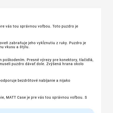
pre vás tou správnou voľbou. Toto puzdro je
eň zabraňuje jeho vykĺznutiu z ruky. Puzdro je
mu vkusu a štýlu.
 poškodením. Presné výrezy pre konektory, tlačidlá,
museli puzdro dávať dole. Zvýšená hrana okolo
odporuje bezdrôtové nabíjanie a nijako
ie, MATT Case je pre vás tou správnou voľbou. S