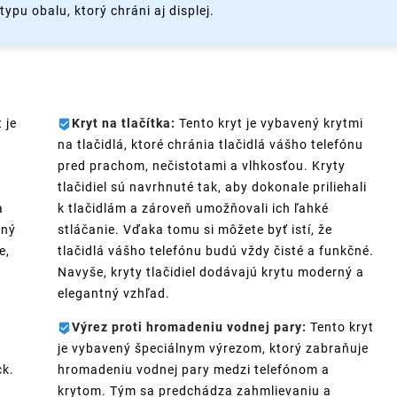
ypu obalu, ktorý chráni aj displej.
 je
Kryt na tlačítka:
Tento kryt je vybavený krytmi
na tlačidlá, ktoré chránia tlačidlá vášho telefónu
pred prachom, nečistotami a vlhkosťou. Kryty
tlačidiel sú navrhnuté tak, aby dokonale priliehali
a
k tlačidlám a zároveň umožňovali ich ľahké
ený
stláčanie. Vďaka tomu si môžete byť istí, že
e,
tlačidlá vášho telefónu budú vždy čisté a funkčné.
Navyše, kryty tlačidiel dodávajú krytu moderný a
elegantný vzhľad.
Výrez proti hromadeniu vodnej pary:
Tento kryt
je vybavený špeciálnym výrezom, ktorý zabraňuje
ck.
hromadeniu vodnej pary medzi telefónom a
krytom. Tým sa predchádza zahmlievaniu a