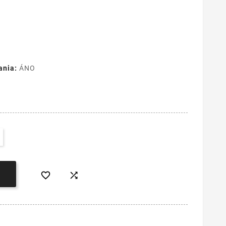
ania:
ÁNO

