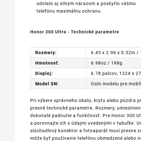
odolalo aj silným nárazom a poskytlo vášmu
telefónu maximálnu ochranu.
Honor 300 Ultra - Technické parametre
Rozmery:
6.45 x 2.96 x 0.32in /
Hmotnosť:
6.98oz / 198g
Displej:
6.78 palcov, 1224 x 2
Model SN:
čislo modelu pre mobil
Pri výbere správneho obalu, krytu alebo púzdra p
presné technické parametre. Rozmery, umiestnenie
dokonalé padnutie a funkčnosť. Pre Honor 300 Ult
a porovnajte ich s údajmi uvedenými v tabuľke. Um
slúchadlový konektor a fotoaparát musí presne 
môže byť používanie telefónu obmedzené alebo ne