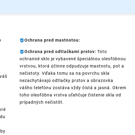
o
Ochrana pred mastnotou:
Ochrana pred odtlačkami prstov:
Toto
ochranné sklo je vybavené špeciálnou oleofóbnou
vrstvou, ktorá účinne odpudzuje mastnotu, pot a
nečistoty. Vďaka tomu sa na povrchu skla
 váš
nezachytávajú odtlačky prstov a obrazovka
vášho telefónu zostáva vždy čistá a jasná. Okrem
toho oleofóbna vrstva uľahčuje čistenie skla od
prípadných nečistôt.
oré
ádu
aby