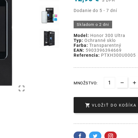
S DPH
Dodanie do 5 - 7 dní
Skladom o 2 dni
Model:
Honor 300 Ultra
Typ:
Ochranné sklo
Farba:
Transparentný
EAN:
5903396394669
Referencia:
PTXH300U0005
MNOŽSTVO:


VLOŽIŤ DO KOŠÍKA