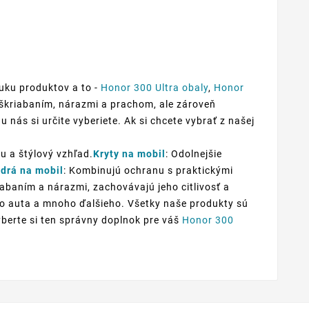
uku produktov a to -
Honor 300 Ultra obaly
,
Honor
poškriabaním, nárazmi a prachom, ale zároveň
u nás si určite vyberiete. Ak si chcete vybrať z našej
u a štýlový vzhľad.
Kryty na mobil
: Odolnejšie
drá na mobil
: Kombinujú ochranu s praktickými
iabaním a nárazmi, zachovávajú jeho citlivosť a
 do auta a mnoho ďalšieho. Všetky naše produkty sú
yberte si ten správny doplnok pre váš
Honor 300