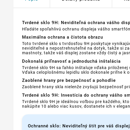
Tvrdené sklo 9H: Neviditeľná ochrana vášho dis
Hľadáte spoľahlivú ochranu displeja vášho smartfónu
Maximálna ochrana a čistota obrazu
Toto tvrdené sklo s tvrdosťou 9H poskytuje vynikaj
neviditeľné a nepostrehnuteľné na dotyk, takže si z
mastnoty, takže váš displej zostane vždy čistý a jas
Dokonalá priľnavosť a jednoduchá inštalácia
Tvrdené sklo 9H sa ľahko inštaluje vďaka priložene
Vďaka celoplošnému lepidlu sklo dokonale priľne k o
Zaoblené hrany pre bezpečnosť a pohodlie
Zaoblené hrany skla nielenže zvyšujú bezpečnosť pri 
Tvrdené sklo 9H: Investícia do ochrany vášho s
Tvrdené sklo 9H je ideálnou voľbou pre každého, kt
nakúpite 10 alebo viac kusov, dostanete ich v eleg
Ochranné sklo: Neviditeľný štít pre váš displej