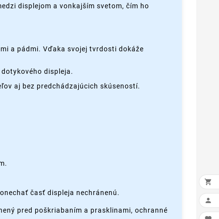
 medzi displejom a vonkajším svetom, čím ho
mi a pádmi. Vďaka svojej tvrdosti dokáže
 dotykového displeja.
ľov aj bez predchádzajúcich skúseností.
ím.

ponechať časť displeja nechránenú.

ránený pred poškriabaním a prasklinami, ochranné