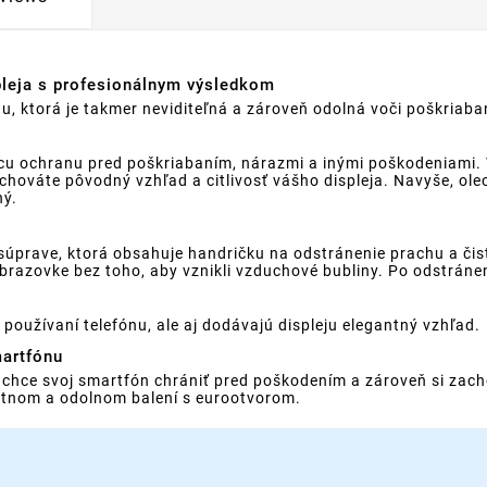
pleja s profesionálnym výsledkom
, ktorá je takmer neviditeľná a zároveň odolná voči poškriaban
úcu ochranu pred poškriabaním, nárazmi a inými poškodeniami.
achováte pôvodný vzhľad a citlivosť vášho displeja. Navyše, ol
ný.
j súprave, ktorá obsahuje handričku na odstránenie prachu a či
brazovke bez toho, aby vznikli vzduchové bubliny. Po odstránen
používaní telefónu, ale aj dodávajú displeju elegantný vzhľad.
martfónu
o chce svoj smartfón chrániť pred poškodením a zároveň si zac
antnom a odolnom balení s eurootvorom.