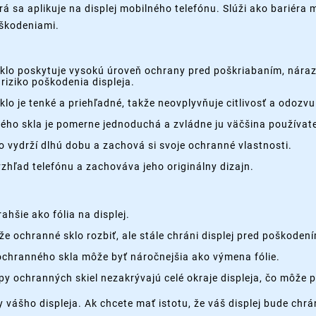
rá sa aplikuje na displej mobilného telefónu. Slúži ako bariéra
oškodeniami.
lo poskytuje vysokú úroveň ochrany pred poškriabaním, náraz
riziko poškodenia displeja.
lo je tenké a priehľadné, takže neovplyvňuje citlivosť a odozvu
ého skla je pomerne jednoduchá a zvládne ju väčšina používate
o vydrží dlhú dobu a zachová si svoje ochranné vlastnosti.
hľad telefónu a zachováva jeho originálny dizajn.
ahšie ako fólia na displej.
e ochranné sklo rozbiť, ale stále chráni displej pred poškoden
chranného skla môže byť náročnejšia ako výmena fólie.
py ochranných skiel nezakrývajú celé okraje displeja, čo môže 
y vášho displeja. Ak chcete mať istotu, že váš displej bude ch