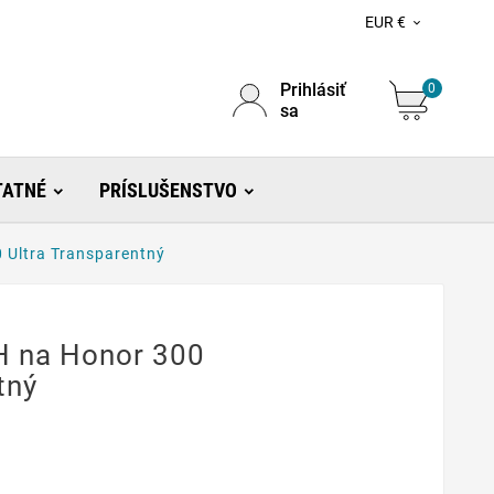
EUR €

Prihlásiť
0
sa
TATNÉ
PRÍSLUŠENSTVO
 Ultra Transparentný
H na Honor 300
tný