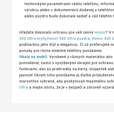
technickými parametrami vášho telefónu, informá
výrobcu alebo v dokumentácii dodanej s telefónom
alebo púzdro bude dokonale sedieť a váš telefón 
Hľadáte dokonalú ochranu pre váš cenný
Honor
? V 
300 Ultra kryty
,
Honor 300 Ultra puzdra
,
Honor 300 U
podčiarknu jeho štýl a eleganciu. Či už preferujete m
ponuky pre rôzne mobilné telefóny ponúkame:
Obaly na mobil
: Vyrobené z rôznych materiálov ako 
prevedenie, často s vyvýšenými okrajmi pre ochranu 
funkciami, ako sú priehradky na karty, stojanček al
jasnosť.Okrem toho ponúkame aj ďalšie príslušenstv
starostlivo vybrané, aby poskytovali maximálnu ochr
Ultra
a majte istotu, že je v bezpečí a zároveň vyzerá