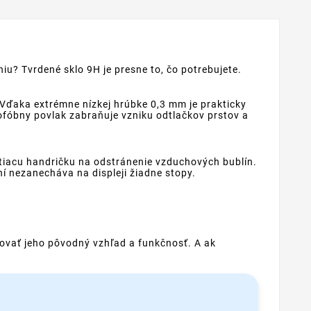
iu? Tvrdené sklo 9H je presne to, čo potrebujete.
 Vďaka extrémne nízkej hrúbke 0,3 mm je prakticky
eofóbny povlak zabraňuje vzniku odtlačkov prstov a
stiacu handričku na odstránenie vzduchových bublín.
í nezanecháva na displeji žiadne stopy.
hovať jeho pôvodný vzhľad a funkčnosť. A ak