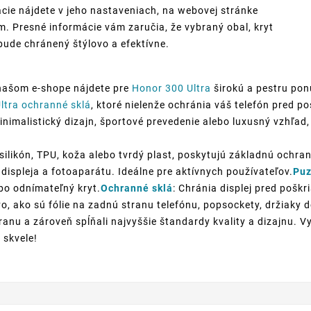
cie nájdete v jeho nastaveniach, na webovej stránke
. Presné informácie vám zaručia, že vybraný obal, kryt
bude chránený štýlovo a efektívne.
našom e-shope nájdete pre
Honor 300 Ultra
širokú a pestru pon
ltra ochranné sklá
, ktoré nielenže ochránia váš telefón pred 
inimalistický dizajn, športové prevedenie alebo luxusný vzhľad, 
silikón, TPU, koža alebo tvrdý plast, poskytujú základnú ochran
displeja a fotoaparátu. Ideálne pre aktívnych používateľov.
Puz
ebo odnímateľný kryt.
Ochranné sklá
: Chránia displej pred poškr
o, ako sú fólie na zadnú stranu telefónu, popsockety, držiaky
anu a zároveň spĺňali najvyššie štandardy kvality a dizajnu. V
 skvele!