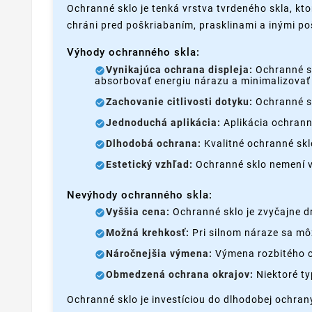
Ochranné sklo je tenká vrstva tvrdeného skla, kto
chráni pred poškriabaním, prasklinami a inými p
Výhody ochranného skla:
Vynikajúca ochrana displeja:
Ochranné sk
absorbovať energiu nárazu a minimalizovať 
Zachovanie citlivosti dotyku:
Ochranné sk
Jednoduchá aplikácia:
Aplikácia ochrann
Dlhodobá ochrana:
Kvalitné ochranné skl
Estetický vzhľad:
Ochranné sklo nemení vz
Nevýhody ochranného skla:
Vyššia cena:
Ochranné sklo je zvyčajne dr
Možná krehkosť:
Pri silnom náraze sa môž
Náročnejšia výmena:
Výmena rozbitého o
Obmedzená ochrana okrajov:
Niektoré ty
Ochranné sklo je investíciou do dlhodobej ochran