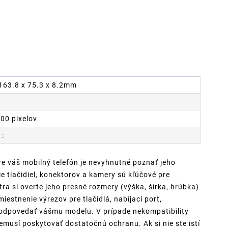
 163.8 x 75.3 x 8.2mm
700 pixelov
 :
re váš mobilný telefón je nevyhnutné poznať jeho
 tlačidiel, konektorov a kamery sú kľúčové pre
ra si overte jeho presné rozmery (výška, šírka, hrúbka)
iestnenie výrezov pre tlačidlá, nabíjací port,
zodpovedať vášmu modelu. V prípade nekompatibility
musí poskytovať dostatočnú ochranu. Ak si nie ste istí