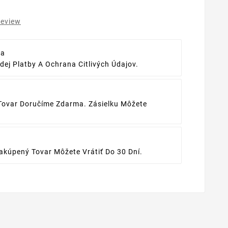
review
ba
ej Platby A Ochrana Citlivých Údajov.
Tovar Doručíme Zdarma. Zásielku Môžete
kúpený Tovar Môžete Vrátiť Do 30 Dní.