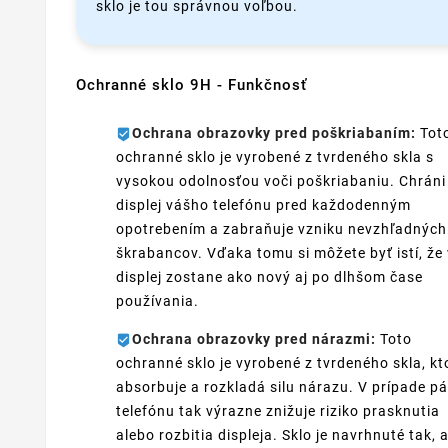
sklo je tou správnou voľbou.
Ochranné sklo 9H - Funkčnosť
Ochrana obrazovky pred poškriabaním:
Tot
ochranné sklo je vyrobené z tvrdeného skla s
vysokou odolnosťou voči poškriabaniu. Chráni
displej vášho telefónu pred každodenným
opotrebením a zabraňuje vzniku nevzhľadných
škrabancov. Vďaka tomu si môžete byť istí, že
displej zostane ako nový aj po dlhšom čase
používania.
Ochrana obrazovky pred nárazmi:
Toto
ochranné sklo je vyrobené z tvrdeného skla, kt
absorbuje a rozkladá silu nárazu. V prípade p
telefónu tak výrazne znižuje riziko prasknutia
alebo rozbitia displeja. Sklo je navrhnuté tak, 