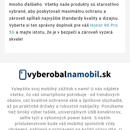
mnoho ďalšieho. Všetky naše produkty sú starostlivo
vybrané, aby poskytovali maximálnu ochranu a
zároveň spĺňali najvyššie štandardy kvality a dizajnu.
Vyberte si ten správny doplnok pre váš
Honor 90 Pro
5G
a majte istotu, že je v bezpečí a zároveň vyzerá
skvele!
Vylepšite svoj mobilný zážitok s nami! U nás nájdete
všetko, čo váš smartphone potrebuje - od trendových
obalov, cez kvalitné ochranné sklá a špičkové slúchadlá,
až po praktické držiaky a robustné nabíjačky. Ponúkame
tiež široký výber tašiek, univerzálnych USB konektorov,
selfie tyčí a výkonných power bánk. S naším
príslušenstvom bude váš mobilný spoločník vždy
chránený, nabíjaný a pripravený na každú výzvu dňa. U