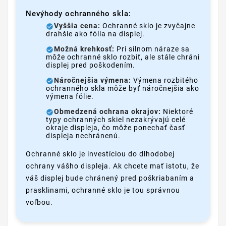
Nevýhody ochranného skla:
Vyššia cena:
Ochranné sklo je zvyčajne
drahšie ako fólia na displej.
Možná krehkosť:
Pri silnom náraze sa
môže ochranné sklo rozbiť, ale stále chráni
displej pred poškodením.
Náročnejšia výmena:
Výmena rozbitého
ochranného skla môže byť náročnejšia ako
výmena fólie.
Obmedzená ochrana okrajov:
Niektoré
typy ochranných skiel nezakrývajú celé
okraje displeja, čo môže ponechať časť
displeja nechránenú.
Ochranné sklo je investíciou do dlhodobej
ochrany vášho displeja. Ak chcete mať istotu, že
váš displej bude chránený pred poškriabaním a
prasklinami, ochranné sklo je tou správnou
voľbou.