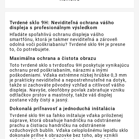
Tvrdené sklo 9H: Neviditeľná ochrana vášho
displeja s profesionálnym výsledkom
Hľadáte spoľahlivú ochranu displeja vášho
smartfónu, ktorá je takmer neviditeľná a zároveň
odolná voči poškriabaniu? Tvrdené sklo 9H je presne
to, čo potrebujete.
Maximálna ochrana a čistota obrazu
Toto tvrdené sklo s tvrdosťou 9H poskytuje vynikajúcu
ochranu pred poškriabaním, nárazmi a inými
poškodeniami. Vďaka extrémne nízkej hrúbke 0,3 mm
je prakticky neviditeľné a nepostrehnuteľné na dotyk,
takže si zachováte pôvodný vzhľad a citlivosť vášho
displeja. Navyše, oleofóbny povlak zabraňuje vzniku
odtlačkov prstov a mastnoty, takže váš displej
zostane vždy čistý a jasný.
Dokonalá priľnavosť a jednoduchá inštalácia
Tvrdené sklo 9H sa ľahko inštaluje vďaka priloženej
súprave, ktorá obsahuje handričku na odstránenie
prachu a čistiacu handričku na odstránenie
vzduchových bublín. Vďaka celoplošnému lepidlu sklo
dokonale priľne k obrazovke bez toho, aby vznikli