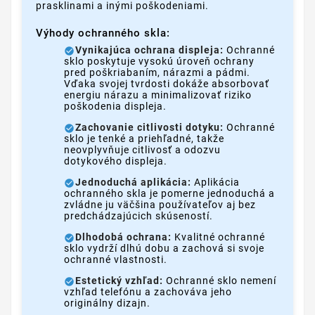
prasklinami a inými poškodeniami.
Výhody ochranného skla:
Vynikajúca ochrana displeja:
Ochranné
sklo poskytuje vysokú úroveň ochrany
pred poškriabaním, nárazmi a pádmi.
Vďaka svojej tvrdosti dokáže absorbovať
energiu nárazu a minimalizovať riziko
poškodenia displeja.
Zachovanie citlivosti dotyku:
Ochranné
sklo je tenké a priehľadné, takže
neovplyvňuje citlivosť a odozvu
dotykového displeja.
Jednoduchá aplikácia:
Aplikácia
ochranného skla je pomerne jednoduchá a
zvládne ju väčšina používateľov aj bez
predchádzajúcich skúseností.
Dlhodobá ochrana:
Kvalitné ochranné
sklo vydrží dlhú dobu a zachová si svoje
ochranné vlastnosti.
Estetický vzhľad:
Ochranné sklo nemení
vzhľad telefónu a zachováva jeho
originálny dizajn.