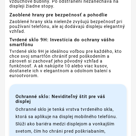
vzduchové bubliny. Po odstránení nezanecháva na
displeji žiadne stopy.
Zaoblené hrany pre bezpečnosť a pohodlie
Zaoblené hrany skla nielenže zvyšujú bezpečnosť pri
používaní telefónu, ale aj dodávajú displeju elegantný
vzhľad.
Tvrdené sklo 9H: Investícia do ochrany vášho
smartfónu
Tvrdené sklo 9H je ideálnou voľbou pre každého, kto
chce svoj smartfón chrániť pred poškodením a
zároveň si zachovať jeho pôvodný vzhľad a
funkčnosť. A ak nakúpite 10 alebo viac kusov,
dostanete ich v elegantnom a odolnom balení s
eurootvorom.
Ochranné sklo: Neviditeľný štít pre váš
displej
Ochranné sklo je tenká vrstva tvrdeného skla,
ktorá sa aplikuje na displej mobilného telefónu.
Slúži ako bariéra medzi displejom a vonkajším
svetom, čím ho chráni pred poškriabaním,