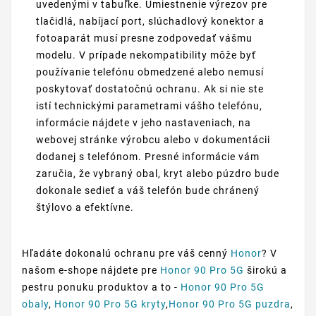
uvedenými v tabuľke. Umiestnenie výrezov pre
tlačidlá, nabíjací port, slúchadlový konektor a
fotoaparát musí presne zodpovedať vášmu
modelu. V prípade nekompatibility môže byť
používanie telefónu obmedzené alebo nemusí
poskytovať dostatočnú ochranu. Ak si nie ste
istí technickými parametrami vášho telefónu,
informácie nájdete v jeho nastaveniach, na
webovej stránke výrobcu alebo v dokumentácii
dodanej s telefónom. Presné informácie vám
zaručia, že vybraný obal, kryt alebo púzdro bude
dokonale sedieť a váš telefón bude chránený
štýlovo a efektívne.
Hľadáte dokonalú ochranu pre váš cenný
Honor
? V
našom e-shope nájdete pre
Honor 90 Pro 5G
širokú a
pestru ponuku produktov a to -
Honor 90 Pro 5G
obaly
,
Honor 90 Pro 5G kryty
,
Honor 90 Pro 5G puzdra
,