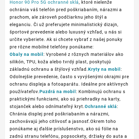
Honor 90 Pro 5G ochranné sklá
, ktoré nielenže
ochránia váš telefón pred poškriabaním, nárazmi a
prachom, ale zároveň podčiarknu jeho štýl a
eleganciu. Či už preferujete minimalistický dizajn,
športové prevedenie alebo luxusný vzhľad, u nás si
určite vyberiete. Ak si chcete vybrať z našej ponuky
pre rôzne mobilné telefóny ponúkame:
Obaly na mobil
: Vyrobené z rôznych materiálov ako
silikón, TPU, koža alebo tvrdý plast, poskytujú
základnú ochranu a štýlový vzhľad.
Kryty na mobil
:
Odolnejšie prevedenie, často s vyvýšenými okrajmi pre
ochranu displeja a fotoaparátu. Ideálne pre aktívnych
používateľov.
Puzdrá na mobil
: Kombinujú ochranu s
praktickými funkciami, ako sú priehradky na karty,
stojanček alebo odnímateľný kryt.
Ochranné sklá
:
Chránia displej pred poškriabaním a nárazmi,
zachovávajú jeho citlivosť a jasnosť.Okrem toho
ponúkame aj ďalšie príslušenstvo, ako sú fólie na
zadnú stranu telefónu, popsockety, držiaky do auta a