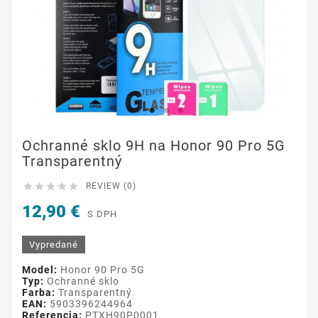
Ochranné sklo 9H na Honor 90 Pro 5G
Transparentný





REVIEW (0)
12,90 €
S DPH
Vypredané
Model:
Honor 90 Pro 5G
Typ:
Ochranné sklo
Farba:
Transparentný
EAN:
5903396244964
Referencia:
PTXH90P0001