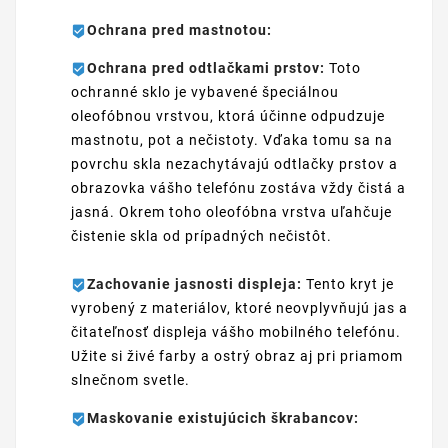
Ochrana pred mastnotou:
Ochrana pred odtlačkami prstov:
Toto
ochranné sklo je vybavené špeciálnou
oleofóbnou vrstvou, ktorá účinne odpudzuje
mastnotu, pot a nečistoty. Vďaka tomu sa na
povrchu skla nezachytávajú odtlačky prstov a
obrazovka vášho telefónu zostáva vždy čistá a
jasná. Okrem toho oleofóbna vrstva uľahčuje
čistenie skla od prípadných nečistôt.
Zachovanie jasnosti displeja:
Tento kryt je
vyrobený z materiálov, ktoré neovplyvňujú jas a
čitateľnosť displeja vášho mobilného telefónu.
Užite si živé farby a ostrý obraz aj pri priamom
slnečnom svetle.
Maskovanie existujúcich škrabancov: