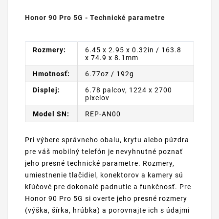
Honor 90 Pro 5G - Technické parametre
Rozmery:
6.45 x 2.95 x 0.32in / 163.8
x 74.9 x 8.1mm
Hmotnosť:
6.77oz / 192g
Displej:
6.78 palcov, 1224 x 2700
pixelov
Model SN:
REP-AN00
Pri výbere správneho obalu, krytu alebo púzdra
pre váš mobilný telefón je nevyhnutné poznať
jeho presné technické parametre. Rozmery,
umiestnenie tlačidiel, konektorov a kamery sú
kľúčové pre dokonalé padnutie a funkčnosť. Pre
Honor 90 Pro 5G si overte jeho presné rozmery
(výška, šírka, hrúbka) a porovnajte ich s údajmi