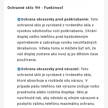
Ochranné sklo 9H - Funkčnosť
Ochrana obrazovky pred poškriabaním:
Toto
ochranné sklo je vyrobené z tvrdeného skla s
vysokou odolnosťou voči poškriabaniu. Chráni
displej vášho telefónu pred každodenným
opotrebením a zabraňuje vzniku nevzhľadných
škrabancov. Vďaka tomu si môžete byť istí, že
váš displej zostane ako nový aj po dlhšom čase
používania.
Ochrana obrazovky pred nárazmi:
Toto
ochranné sklo je vyrobené z tvrdeného skla,
ktoré absorbuje a rozkladá silu nárazu. V
prípade pádu telefónu tak výrazne znižuje riziko
prasknutia alebo rozbitia displeja. Sklo je
navrhnuté tak, aby odolalo aj silným nárazom a
poskytlo vášmu telefónu maximálnu ochranu.