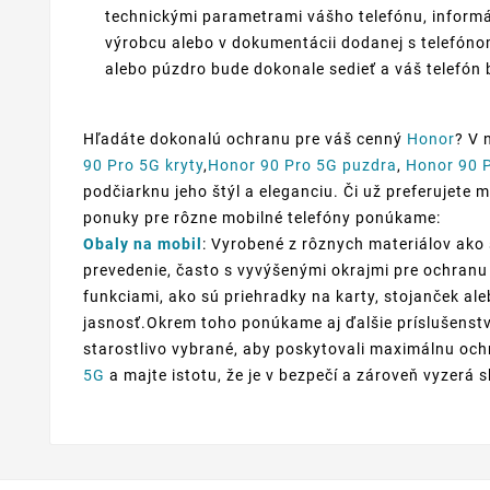
technickými parametrami vášho telefónu, informá
výrobcu alebo v dokumentácii dodanej s telefónom
alebo púzdro bude dokonale sedieť a váš telefón 
Hľadáte dokonalú ochranu pre váš cenný
Honor
? V 
90 Pro 5G kryty
,
Honor 90 Pro 5G puzdra
,
Honor 90 P
podčiarknu jeho štýl a eleganciu. Či už preferujete m
ponuky pre rôzne mobilné telefóny ponúkame:
Obaly na mobil
: Vyrobené z rôznych materiálov ako 
prevedenie, často s vyvýšenými okrajmi pre ochranu 
funkciami, ako sú priehradky na karty, stojanček al
jasnosť.Okrem toho ponúkame aj ďalšie príslušenstv
starostlivo vybrané, aby poskytovali maximálnu ochr
5G
a majte istotu, že je v bezpečí a zároveň vyzerá s