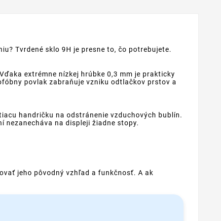
iu? Tvrdené sklo 9H je presne to, čo potrebujete.
 Vďaka extrémne nízkej hrúbke 0,3 mm je prakticky
eofóbny povlak zabraňuje vzniku odtlačkov prstov a
stiacu handričku na odstránenie vzduchových bublín.
í nezanecháva na displeji žiadne stopy.
hovať jeho pôvodný vzhľad a funkčnosť. A ak