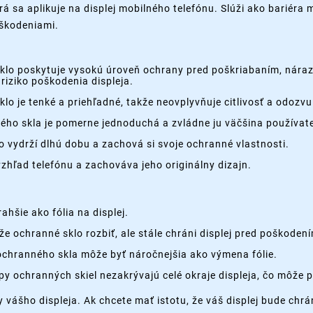
rá sa aplikuje na displej mobilného telefónu. Slúži ako bariéra
oškodeniami.
lo poskytuje vysokú úroveň ochrany pred poškriabaním, náraz
riziko poškodenia displeja.
lo je tenké a priehľadné, takže neovplyvňuje citlivosť a odozvu
ého skla je pomerne jednoduchá a zvládne ju väčšina používate
o vydrží dlhú dobu a zachová si svoje ochranné vlastnosti.
hľad telefónu a zachováva jeho originálny dizajn.
ahšie ako fólia na displej.
e ochranné sklo rozbiť, ale stále chráni displej pred poškoden
chranného skla môže byť náročnejšia ako výmena fólie.
py ochranných skiel nezakrývajú celé okraje displeja, čo môže 
y vášho displeja. Ak chcete mať istotu, že váš displej bude ch