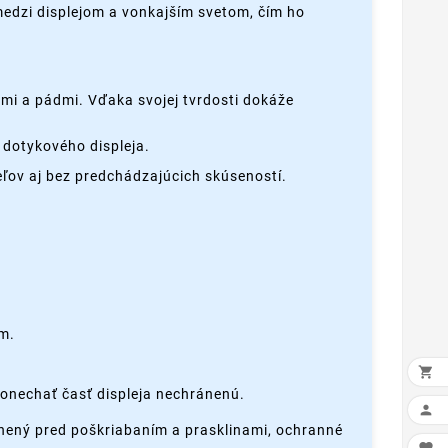
 medzi displejom a vonkajším svetom, čím ho
mi a pádmi. Vďaka svojej tvrdosti dokáže
 dotykového displeja.
ľov aj bez predchádzajúcich skúseností.
ím.

ponechať časť displeja nechránenú.

ránený pred poškriabaním a prasklinami, ochranné