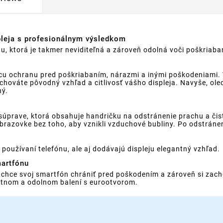
pleja s profesionálnym výsledkom
, ktorá je takmer neviditeľná a zároveň odolná voči poškriaban
úcu ochranu pred poškriabaním, nárazmi a inými poškodeniami.
achováte pôvodný vzhľad a citlivosť vášho displeja. Navyše, ol
ný.
j súprave, ktorá obsahuje handričku na odstránenie prachu a či
brazovke bez toho, aby vznikli vzduchové bubliny. Po odstránen
používaní telefónu, ale aj dodávajú displeju elegantný vzhľad.
martfónu
o chce svoj smartfón chrániť pred poškodením a zároveň si zac
antnom a odolnom balení s eurootvorom.