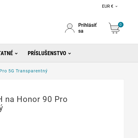
EUR €

Prihlásiť
0
sa
TATNÉ
PRÍSLUŠENSTVO
 Pro 5G Transparentný
H na Honor 90 Pro
ý