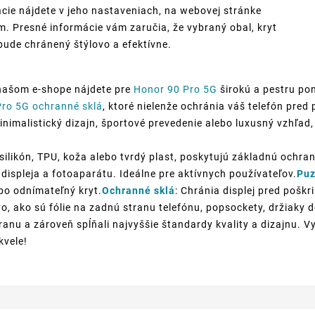
cie nájdete v jeho nastaveniach, na webovej stránke
. Presné informácie vám zaručia, že vybraný obal, kryt
bude chránený štýlovo a efektívne.
našom e-shope nájdete pre
Honor 90 Pro 5G
širokú a pestru po
ro 5G ochranné sklá
, ktoré nielenže ochránia váš telefón pre
inimalistický dizajn, športové prevedenie alebo luxusný vzhľad, 
silikón, TPU, koža alebo tvrdý plast, poskytujú základnú ochran
displeja a fotoaparátu. Ideálne pre aktívnych používateľov.
Puz
ebo odnímateľný kryt.
Ochranné sklá
: Chránia displej pred poškr
o, ako sú fólie na zadnú stranu telefónu, popsockety, držiaky
anu a zároveň spĺňali najvyššie štandardy kvality a dizajnu. V
kvele!