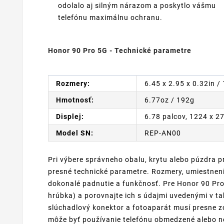
odolalo aj silným nárazom a poskytlo vášmu
telefónu maximálnu ochranu.
Honor 90 Pro 5G - Technické parametre
Rozmery:
6.45 x 2.95 x 0.32in /
Hmotnosť:
6.77oz / 192g
Displej:
6.78 palcov, 1224 x 2
Model SN:
REP-AN00
Pri výbere správneho obalu, krytu alebo púzdra p
presné technické parametre. Rozmery, umiestnenie
dokonalé padnutie a funkčnosť. Pre Honor 90 Pro 
hrúbka) a porovnajte ich s údajmi uvedenými v tab
slúchadlový konektor a fotoaparát musí presne 
môže byť používanie telefónu obmedzené alebo ne