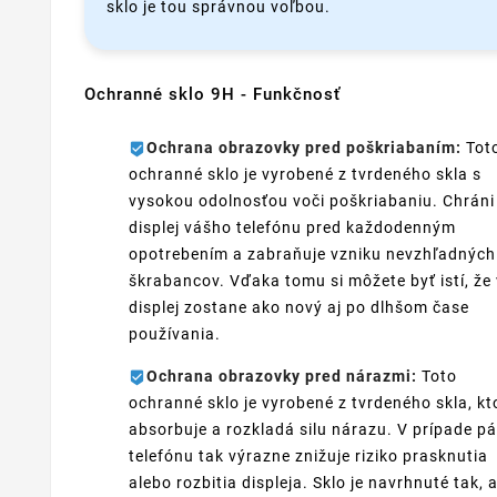
sklo je tou správnou voľbou.
Ochranné sklo 9H - Funkčnosť
Ochrana obrazovky pred poškriabaním:
Tot
ochranné sklo je vyrobené z tvrdeného skla s
vysokou odolnosťou voči poškriabaniu. Chráni
displej vášho telefónu pred každodenným
opotrebením a zabraňuje vzniku nevzhľadných
škrabancov. Vďaka tomu si môžete byť istí, že
displej zostane ako nový aj po dlhšom čase
používania.
Ochrana obrazovky pred nárazmi:
Toto
ochranné sklo je vyrobené z tvrdeného skla, kt
absorbuje a rozkladá silu nárazu. V prípade p
telefónu tak výrazne znižuje riziko prasknutia
alebo rozbitia displeja. Sklo je navrhnuté tak, 