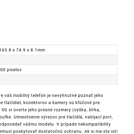
 163.8 x 74.9 x 8.1mm
700 pixelov
re váš mobilný telefón je nevyhnutné poznať jeho
 tlačidiel, konektorov a kamery sú kľúčové pre
5G si overte jeho presné rozmery (výška, šírka,
uľke. Umiestnenie výrezov pre tlačidlá, nabíjací port,
zodpovedať vášmu modelu. V prípade nekompatibility
musí poskytovať dostatočnú ochranu. Ak si nie ste istí