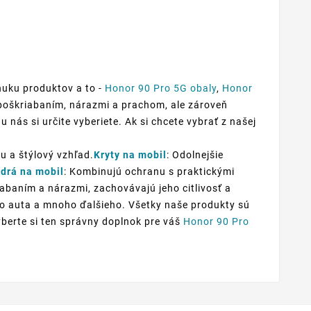
nuku produktov a to -
Honor 90 Pro 5G obaly
,
Honor
d poškriabaním, nárazmi a prachom, ale zároveň
u nás si určite vyberiete. Ak si chcete vybrať z našej
u a štýlový vzhľad.
Kryty na mobil
: Odolnejšie
drá na mobil
: Kombinujú ochranu s praktickými
iabaním a nárazmi, zachovávajú jeho citlivosť a
 do auta a mnoho ďalšieho. Všetky naše produkty sú
yberte si ten správny doplnok pre váš
Honor 90 Pro