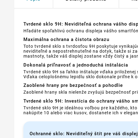
Tvrdené sklo 9H: Neviditeľná ochrana vášho dis
Hľadáte spoľahlivú ochranu displeja vášho smartfónu
Maximálna ochrana a čistota obrazu
Toto tvrdené sklo s tvrdosťou 9H poskytuje vynikaj
neviditeľné a nepostrehnuteľné na dotyk, takže si z
mastnoty, takže váš displej zostane vždy čistý a jas
Dokonalá priľnavosť a jednoduchá inštalácia
Tvrdené sklo 9H sa ľahko inštaluje vďaka priložene
Vďaka celoplošnému lepidlu sklo dokonale priľne k o
Zaoblené hrany pre bezpečnosť a pohodlie
Zaoblené hrany skla nielenže zvyšujú bezpečnosť pri 
Tvrdené sklo 9H: Investícia do ochrany vášho s
Tvrdené sklo 9H je ideálnou voľbou pre každého, kt
nakúpite 10 alebo viac kusov, dostanete ich v eleg
Ochranné sklo: Neviditeľný štít pre váš displej