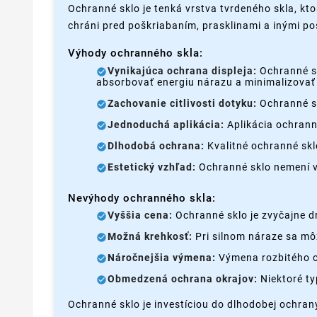
Ochranné sklo je tenká vrstva tvrdeného skla, kto
chráni pred poškriabaním, prasklinami a inými p
Výhody ochranného skla:
Vynikajúca ochrana displeja:
Ochranné sk
absorbovať energiu nárazu a minimalizovať 
Zachovanie citlivosti dotyku:
Ochranné sk
Jednoduchá aplikácia:
Aplikácia ochrann
Dlhodobá ochrana:
Kvalitné ochranné skl
Estetický vzhľad:
Ochranné sklo nemení vz
Nevýhody ochranného skla:
Vyššia cena:
Ochranné sklo je zvyčajne dr
Možná krehkosť:
Pri silnom náraze sa môž
Náročnejšia výmena:
Výmena rozbitého o
Obmedzená ochrana okrajov:
Niektoré ty
Ochranné sklo je investíciou do dlhodobej ochran