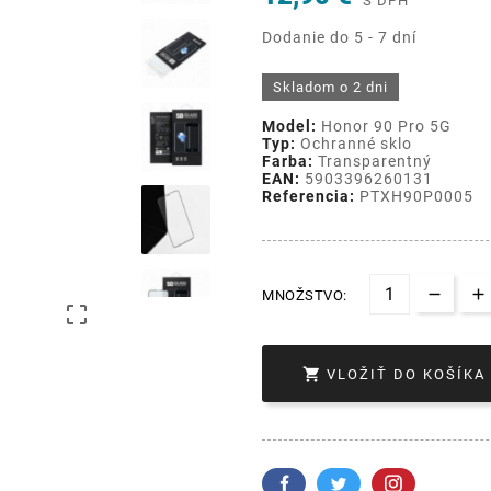
S DPH
Dodanie do 5 - 7 dní
Skladom o 2 dni
Model:
Honor 90 Pro 5G
Typ:
Ochranné sklo
Farba:
Transparentný
EAN:
5903396260131
Referencia:
PTXH90P0005
MNOŽSTVO:


VLOŽIŤ DO KOŠÍKA