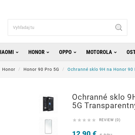
IAOMI
HONOR
OPPO
MOTOROLA
OS
Honor
Honor 90 Pro 5G
Ochranné sklo 9H na Honor 90
Ochranné sklo 9
5G Transparentn





REVIEW (0)
12,90 €