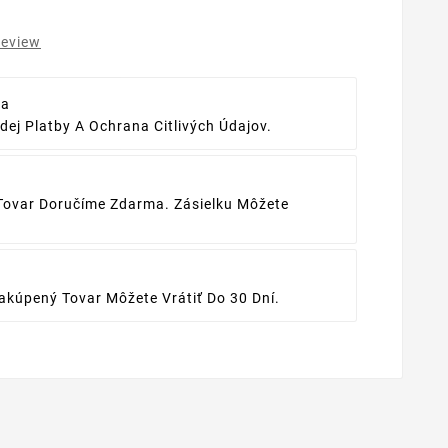
review
ba
ej Platby A Ochrana Citlivých Údajov.
Tovar Doručíme Zdarma. Zásielku Môžete
kúpený Tovar Môžete Vrátiť Do 30 Dní.