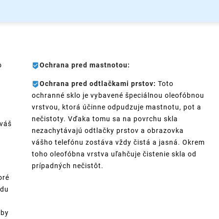
o
Ochrana pred mastnotou:
Ochrana pred odtlačkami prstov:
Toto
ochranné sklo je vybavené špeciálnou oleofóbnou
vrstvou, ktorá účinne odpudzuje mastnotu, pot a
nečistoty. Vďaka tomu sa na povrchu skla
 váš
nezachytávajú odtlačky prstov a obrazovka
vášho telefónu zostáva vždy čistá a jasná. Okrem
toho oleofóbna vrstva uľahčuje čistenie skla od
prípadných nečistôt.
oré
ádu
aby