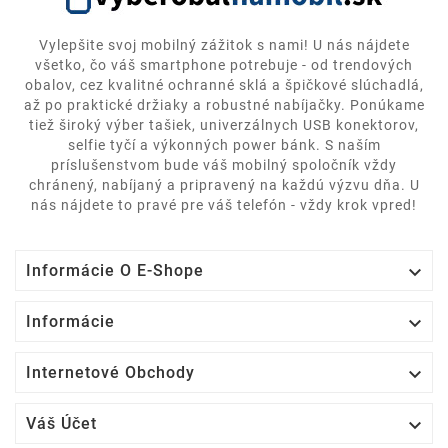
Vylepšite svoj mobilný zážitok s nami! U nás nájdete
všetko, čo váš smartphone potrebuje - od trendových
obalov, cez kvalitné ochranné sklá a špičkové slúchadlá,
až po praktické držiaky a robustné nabíjačky. Ponúkame
tiež široký výber tašiek, univerzálnych USB konektorov,
selfie tyčí a výkonných power bánk. S naším
príslušenstvom bude váš mobilný spoločník vždy
chránený, nabíjaný a pripravený na každú výzvu dňa. U
nás nájdete to pravé pre váš telefón - vždy krok vpred!

Informácie O E-Shope

Informácie

Internetové Obchody

Váš Účet