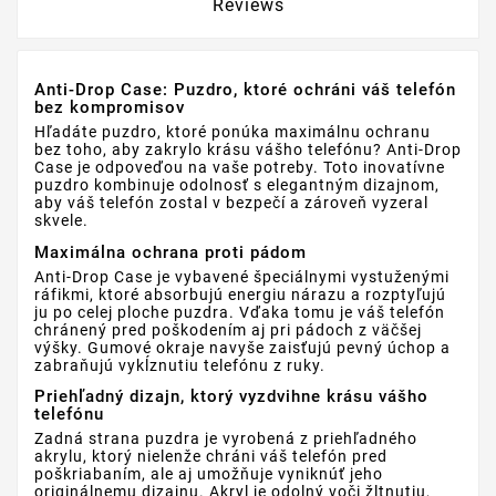
Reviews
Anti-Drop Case: Puzdro, ktoré ochráni váš telefón
bez kompromisov
Hľadáte puzdro, ktoré ponúka maximálnu ochranu
bez toho, aby zakrylo krásu vášho telefónu? Anti-Drop
Case je odpoveďou na vaše potreby. Toto inovatívne
puzdro kombinuje odolnosť s elegantným dizajnom,
aby váš telefón zostal v bezpečí a zároveň vyzeral
skvele.
Maximálna ochrana proti pádom
Anti-Drop Case je vybavené špeciálnymi vystuženými
ráfikmi, ktoré absorbujú energiu nárazu a rozptyľujú
ju po celej ploche puzdra. Vďaka tomu je váš telefón
chránený pred poškodením aj pri pádoch z väčšej
výšky. Gumové okraje navyše zaisťujú pevný úchop a
zabraňujú vykĺznutiu telefónu z ruky.
Priehľadný dizajn, ktorý vyzdvihne krásu vášho
telefónu
Zadná strana puzdra je vyrobená z priehľadného
akrylu, ktorý nielenže chráni váš telefón pred
poškriabaním, ale aj umožňuje vyniknúť jeho
originálnemu dizajnu. Akryl je odolný voči žltnutiu,