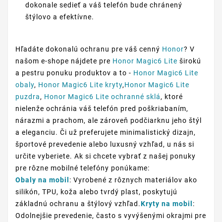
dokonale sedieť a váš telefón bude chránený
štýlovo a efektívne.
Hľadáte dokonalú ochranu pre váš cenný
Honor
? V
našom e-shope nájdete pre
Honor Magic6 Lite
širokú
a pestru ponuku produktov a to -
Honor Magic6 Lite
obaly
,
Honor Magic6 Lite kryty
,
Honor Magic6 Lite
puzdra
,
Honor Magic6 Lite ochranné sklá
, ktoré
nielenže ochránia váš telefón pred poškriabaním,
nárazmi a prachom, ale zároveň podčiarknu jeho štýl
a eleganciu. Či už preferujete minimalistický dizajn,
športové prevedenie alebo luxusný vzhľad, u nás si
určite vyberiete. Ak si chcete vybrať z našej ponuky
pre rôzne mobilné telefóny ponúkame:
Obaly na mobil
: Vyrobené z rôznych materiálov ako
silikón, TPU, koža alebo tvrdý plast, poskytujú
základnú ochranu a štýlový vzhľad.
Kryty na mobil
:
Odolnejšie prevedenie, často s vyvýšenými okrajmi pre