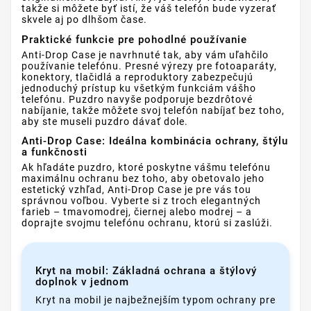
takže si môžete byť istí, že váš telefón bude vyzerať
skvele aj po dlhšom čase.
Praktické funkcie pre pohodlné používanie
Anti-Drop Case je navrhnuté tak, aby vám uľahčilo
používanie telefónu. Presné výrezy pre fotoaparáty,
konektory, tlačidlá a reproduktory zabezpečujú
jednoduchý prístup ku všetkým funkciám vášho
telefónu. Puzdro navyše podporuje bezdrôtové
nabíjanie, takže môžete svoj telefón nabíjať bez toho,
aby ste museli puzdro dávať dole.
Anti-Drop Case: Ideálna kombinácia ochrany, štýlu
a funkčnosti
Ak hľadáte puzdro, ktoré poskytne vášmu telefónu
maximálnu ochranu bez toho, aby obetovalo jeho
estetický vzhľad, Anti-Drop Case je pre vás tou
správnou voľbou. Vyberte si z troch elegantných
farieb – tmavomodrej, čiernej alebo modrej – a
doprajte svojmu telefónu ochranu, ktorú si zaslúži.
Kryt na mobil: Základná ochrana a štýlový
doplnok v jednom
Kryt na mobil je najbežnejším typom ochrany pre