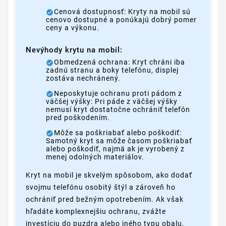
Cenová dostupnosť: Kryty na mobil sú
cenovo dostupné a ponúkajú dobrý pomer
ceny a výkonu.
Nevýhody krytu na mobil:
Obmedzená ochrana: Kryt chráni iba
zadnú stranu a boky telefónu, displej
zostáva nechránený.
Neposkytuje ochranu proti pádom z
väčšej výšky: Pri páde z väčšej výšky
nemusí kryt dostatočne ochrániť telefón
pred poškodením.
Môže sa poškriabať alebo poškodiť:
Samotný kryt sa môže časom poškriabať
alebo poškodiť, najmä ak je vyrobený z
menej odolných materiálov.
Kryt na mobil je skvelým spôsobom, ako dodať
svojmu telefónu osobitý štýl a zároveň ho
ochrániť pred bežným opotrebením. Ak však
hľadáte komplexnejšiu ochranu, zvážte
investíciu do puzdra alebo iného typu obalu,