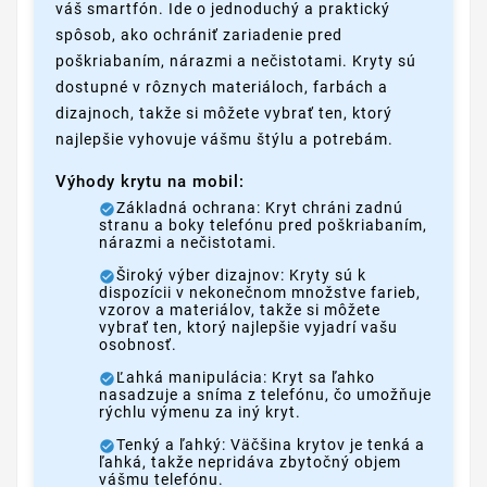
váš smartfón. Ide o jednoduchý a praktický
spôsob, ako ochrániť zariadenie pred
poškriabaním, nárazmi a nečistotami. Kryty sú
dostupné v rôznych materiáloch, farbách a
dizajnoch, takže si môžete vybrať ten, ktorý
najlepšie vyhovuje vášmu štýlu a potrebám.
Výhody krytu na mobil:
Základná ochrana: Kryt chráni zadnú
stranu a boky telefónu pred poškriabaním,
nárazmi a nečistotami.
Široký výber dizajnov: Kryty sú k
dispozícii v nekonečnom množstve farieb,
vzorov a materiálov, takže si môžete
vybrať ten, ktorý najlepšie vyjadrí vašu
osobnosť.
Ľahká manipulácia: Kryt sa ľahko
nasadzuje a sníma z telefónu, čo umožňuje
rýchlu výmenu za iný kryt.
Tenký a ľahký: Väčšina krytov je tenká a
ľahká, takže nepridáva zbytočný objem
vášmu telefónu.