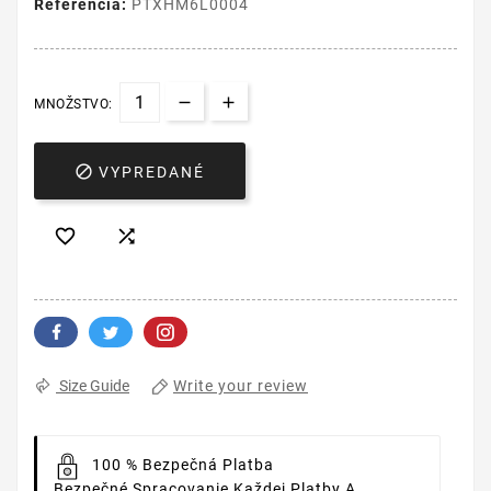
Referencia:
PTXHM6L0004
MNOŽSTVO:

VYPREDANÉ


Write your review
Size Guide
100 % Bezpečná Platba
Bezpečné Spracovanie Každej Platby A