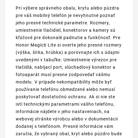
Pri výbere správneho obalu, krytu alebo púzdra
pre váš mobilný telefón je nevyhnutné poznať
jeho presné technické parametre. Rozmery,
umiestnenie tlačidiel, konektorov a kamery sú
kľúčové pre dokonalé padnutie a funkčnosť. Pre
Honor Magic6 Lite si overte jeho presné rozmery
(výška, šírka, hrúbka) a porovnajte ich s údajmi
uvedenými v tabuľke. Umiestnenie výrezov pre
tlačidlá, nabíjací port, slúchadlový konektor a
fotoaparát musí presne zodpovedať vášmu
modelu. V prípade nekompatibility môže byť
používanie telefónu obmedzené alebo nemusí
poskytovať dostatočnú ochranu. Ak si nie ste
istí technickými parametrami vášho telefónu,
informácie nájdete v jeho nastaveniach, na
webovej stránke výrobcu alebo v dokumentácii
dodanej s telefónom. Presné informácie vám
zaručia, že vybraný obal, kryt alebo púzdro bude