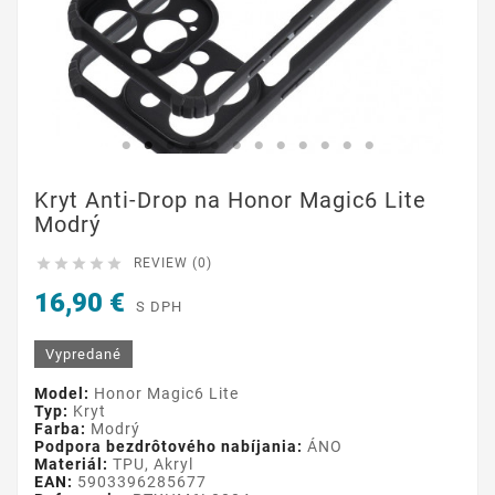
Kryt Anti-Drop na Honor Magic6 Lite
Modrý





REVIEW (0)
16,90 €
S DPH
Vypredané
Model:
Honor Magic6 Lite
Typ:
Kryt
Farba:
Modrý
Podpora bezdrôtového nabíjania:
ÁNO
Materiál:
TPU, Akryl
EAN:
5903396285677