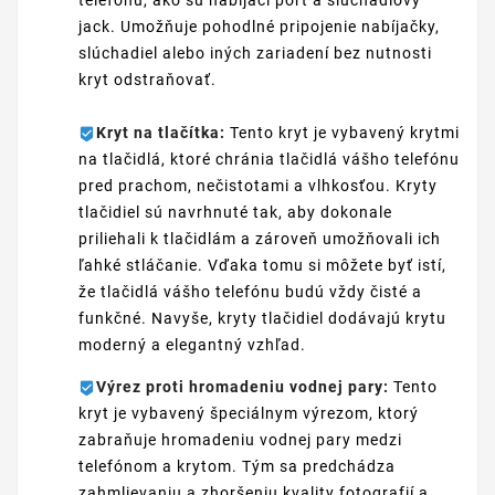
telefónu, ako sú nabíjací port a slúchadlový
jack. Umožňuje pohodlné pripojenie nabíjačky,
slúchadiel alebo iných zariadení bez nutnosti
kryt odstraňovať.
Kryt na tlačítka:
Tento kryt je vybavený krytmi
na tlačidlá, ktoré chránia tlačidlá vášho telefónu
pred prachom, nečistotami a vlhkosťou. Kryty
tlačidiel sú navrhnuté tak, aby dokonale
priliehali k tlačidlám a zároveň umožňovali ich
ľahké stláčanie. Vďaka tomu si môžete byť istí,
že tlačidlá vášho telefónu budú vždy čisté a
funkčné. Navyše, kryty tlačidiel dodávajú krytu
moderný a elegantný vzhľad.
Výrez proti hromadeniu vodnej pary:
Tento
kryt je vybavený špeciálnym výrezom, ktorý
zabraňuje hromadeniu vodnej pary medzi
telefónom a krytom. Tým sa predchádza
zahmlievaniu a zhoršeniu kvality fotografií a