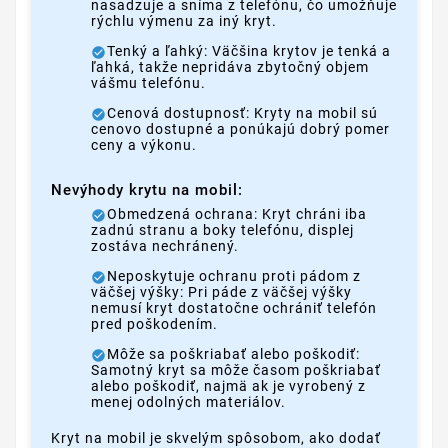
nasadzuje a sníma z telefónu, čo umožňuje
rýchlu výmenu za iný kryt.
Tenký a ľahký: Väčšina krytov je tenká a
ľahká, takže nepridáva zbytočný objem
vášmu telefónu.
Cenová dostupnosť: Kryty na mobil sú
cenovo dostupné a ponúkajú dobrý pomer
ceny a výkonu.
Nevýhody krytu na mobil:
Obmedzená ochrana: Kryt chráni iba
zadnú stranu a boky telefónu, displej
zostáva nechránený.
Neposkytuje ochranu proti pádom z
väčšej výšky: Pri páde z väčšej výšky
nemusí kryt dostatočne ochrániť telefón
pred poškodením.
Môže sa poškriabať alebo poškodiť:
Samotný kryt sa môže časom poškriabať
alebo poškodiť, najmä ak je vyrobený z
menej odolných materiálov.
Kryt na mobil je skvelým spôsobom, ako dodať