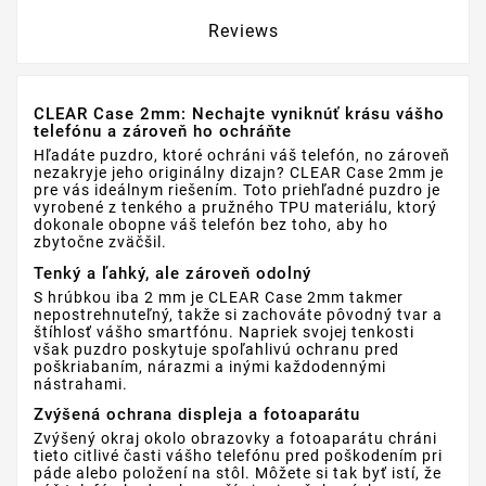
Reviews
CLEAR Case 2mm: Nechajte vyniknúť krásu vášho
telefónu a zároveň ho ochráňte
Hľadáte puzdro, ktoré ochráni váš telefón, no zároveň
nezakryje jeho originálny dizajn? CLEAR Case 2mm je
pre vás ideálnym riešením. Toto priehľadné puzdro je
vyrobené z tenkého a pružného TPU materiálu, ktorý
dokonale obopne váš telefón bez toho, aby ho
zbytočne zväčšil.
Tenký a ľahký, ale zároveň odolný
S hrúbkou iba 2 mm je CLEAR Case 2mm takmer
nepostrehnuteľný, takže si zachováte pôvodný tvar a
štíhlosť vášho smartfónu. Napriek svojej tenkosti
však puzdro poskytuje spoľahlivú ochranu pred
poškriabaním, nárazmi a inými každodennými
nástrahami.
Zvýšená ochrana displeja a fotoaparátu
Zvýšený okraj okolo obrazovky a fotoaparátu chráni
tieto citlivé časti vášho telefónu pred poškodením pri
páde alebo položení na stôl. Môžete si tak byť istí, že