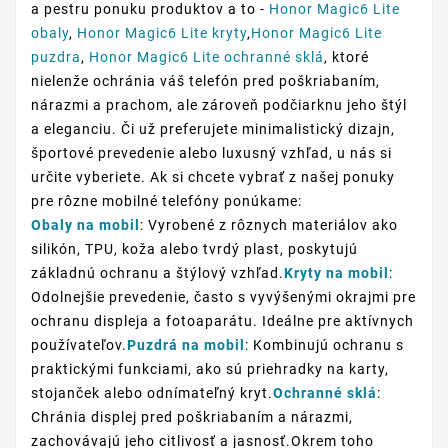
a pestru ponuku produktov a to -
Honor Magic6 Lite
obaly
,
Honor Magic6 Lite kryty
,
Honor Magic6 Lite
puzdra
,
Honor Magic6 Lite ochranné sklá
, ktoré
nielenže ochránia váš telefón pred poškriabaním,
nárazmi a prachom, ale zároveň podčiarknu jeho štýl
a eleganciu. Či už preferujete minimalistický dizajn,
športové prevedenie alebo luxusný vzhľad, u nás si
určite vyberiete. Ak si chcete vybrať z našej ponuky
pre rôzne mobilné telefóny ponúkame:
Obaly na mobil
: Vyrobené z rôznych materiálov ako
silikón, TPU, koža alebo tvrdý plast, poskytujú
základnú ochranu a štýlový vzhľad.
Kryty na mobil
:
Odolnejšie prevedenie, často s vyvýšenými okrajmi pre
ochranu displeja a fotoaparátu. Ideálne pre aktívnych
používateľov.
Puzdrá na mobil
: Kombinujú ochranu s
praktickými funkciami, ako sú priehradky na karty,
stojanček alebo odnímateľný kryt.
Ochranné sklá
:
Chránia displej pred poškriabaním a nárazmi,
zachovávajú jeho citlivosť a jasnosť.Okrem toho