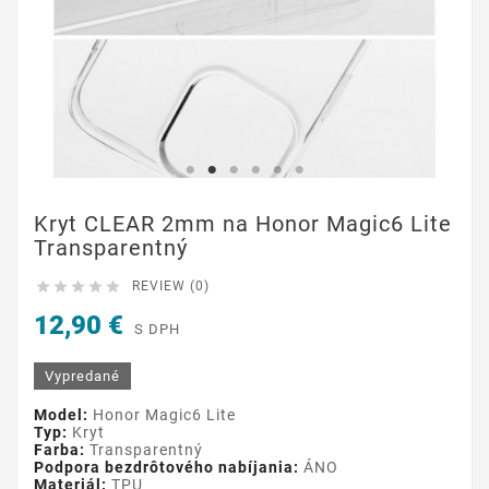
Kryt CLEAR 2mm na Honor Magic6 Lite
Transparentný





REVIEW (0)
12,90 €
S DPH
Vypredané
Model:
Honor Magic6 Lite
Typ:
Kryt
Farba:
Transparentný
Podpora bezdrôtového nabíjania:
ÁNO
Materiál:
TPU