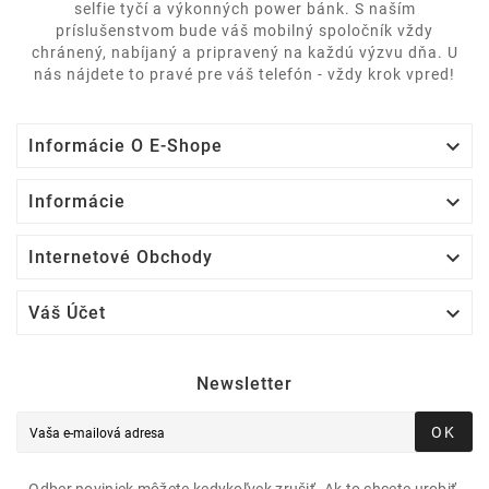
selfie tyčí a výkonných power bánk. S naším
príslušenstvom bude váš mobilný spoločník vždy
chránený, nabíjaný a pripravený na každú výzvu dňa. U
nás nájdete to pravé pre váš telefón - vždy krok vpred!

Informácie O E-Shope

Informácie

Internetové Obchody

Váš Účet
Newsletter
OK
Odber noviniek môžete kedykoľvek zrušiť. Ak to chcete urobiť,