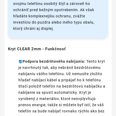
svojmu telefónu osobitý štýl a zároveň ho
ochrániť pred bežným opotrebením. Ak však
hľadáte komplexnejšiu ochranu, zvážte
investíciu do puzdra alebo iného typu obalu,
ktorý chráni aj displej.
Kryt CLEAR 2mm - Funkčnosť
Podpora bezdrôtového nabíjania:
Tento kryt
je navrhnutý tak, aby nebránil bezdrôtovému
nabíjaniu vášho telefónu. Už nemusíte zložito
hľadať nabíjací kábel a pripájať ho k telefónu.
Stačí položiť telefón na bezdrôtovú nabíjačku a
nabíjanie sa spustí automaticky. Kryt je
vyrobený z materiálov, ktoré neovplyvňujú
prenos energie, takže si môžete byť istí, že váš
telefón sa bude nabíjať rovnako rýchlo ako bez