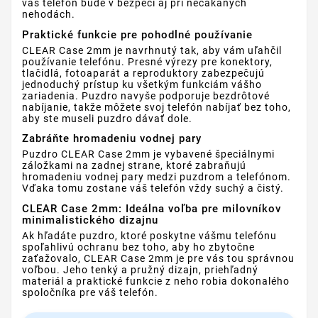
váš telefón bude v bezpečí aj pri nečakaných
nehodách.
Praktické funkcie pre pohodlné používanie
CLEAR Case 2mm je navrhnutý tak, aby vám uľahčil
používanie telefónu. Presné výrezy pre konektory,
tlačidlá, fotoaparát a reproduktory zabezpečujú
jednoduchý prístup ku všetkým funkciám vášho
zariadenia. Puzdro navyše podporuje bezdrôtové
nabíjanie, takže môžete svoj telefón nabíjať bez toho,
aby ste museli puzdro dávať dole.
Zabráňte hromadeniu vodnej pary
Puzdro CLEAR Case 2mm je vybavené špeciálnymi
záložkami na zadnej strane, ktoré zabraňujú
hromadeniu vodnej pary medzi puzdrom a telefónom.
Vďaka tomu zostane váš telefón vždy suchý a čistý.
CLEAR Case 2mm: Ideálna voľba pre milovníkov
minimalistického dizajnu
Ak hľadáte puzdro, ktoré poskytne vášmu telefónu
spoľahlivú ochranu bez toho, aby ho zbytočne
zaťažovalo, CLEAR Case 2mm je pre vás tou správnou
voľbou. Jeho tenký a pružný dizajn, priehľadný
materiál a praktické funkcie z neho robia dokonalého
spoločníka pre váš telefón.