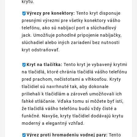
krytu.
Výrezy pre konektory:
Tento kryt disponuje
presnými výrezmi pre všetky konektory vášho
telefónu, ako sú nabíjací port a slúchadlový
jack. Umožňuje pohodlné pripojenie nabíjačky,
slúchadiel alebo iných zariadení bez nutnosti
kryt odstraňovať.
Kryt na tlačítka:
Tento kryt je vybavený krytmi
na tlačidlá, ktoré chránia tlačidlá vášho telefónu
pred prachom, nečistotami a vlhkosťou. Kryty
tlačidiel sú navrhnuté tak, aby dokonale
priliehali k tlačidlám a zároveň umožňovali ich
ľahké stláčanie. Vďaka tomu si môžete byť istí,
že tlačidlá vášho telefónu budú vždy čisté a
funkčné. Navyše, kryty tlačidiel dodávajú krytu
moderný a elegantný vzhľad.
Výrez proti hromadeniu vodnej pary:
Tento