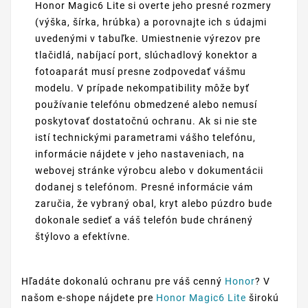
Honor Magic6 Lite si overte jeho presné rozmery
(výška, šírka, hrúbka) a porovnajte ich s údajmi
uvedenými v tabuľke. Umiestnenie výrezov pre
tlačidlá, nabíjací port, slúchadlový konektor a
fotoaparát musí presne zodpovedať vášmu
modelu. V prípade nekompatibility môže byť
používanie telefónu obmedzené alebo nemusí
poskytovať dostatočnú ochranu. Ak si nie ste
istí technickými parametrami vášho telefónu,
informácie nájdete v jeho nastaveniach, na
webovej stránke výrobcu alebo v dokumentácii
dodanej s telefónom. Presné informácie vám
zaručia, že vybraný obal, kryt alebo púzdro bude
dokonale sedieť a váš telefón bude chránený
štýlovo a efektívne.
Hľadáte dokonalú ochranu pre váš cenný
Honor
? V
našom e-shope nájdete pre
Honor Magic6 Lite
širokú