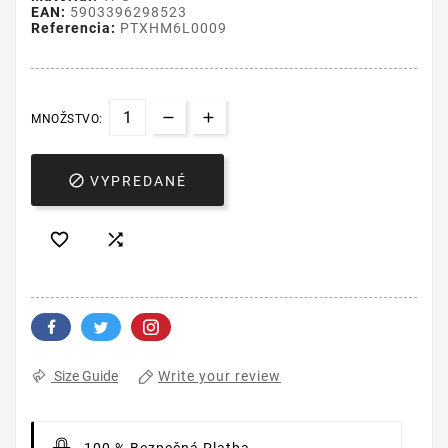
EAN:
5903396298523
Referencia:
PTXHM6L0009
MNOŽSTVO:

VYPREDANÉ


Write your review
Size Guide