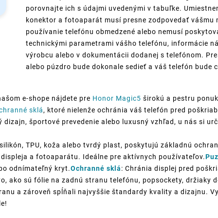
porovnajte ich s údajmi uvedenými v tabuľke. Umiestneni
konektor a fotoaparát musí presne zodpovedať vášmu m
používanie telefónu obmedzené alebo nemusí poskytovať
technickými parametrami vášho telefónu, informácie ná
výrobcu alebo v dokumentácii dodanej s telefónom. Pre
alebo púzdro bude dokonale sedieť a váš telefón bude c
našom e-shope nájdete pre
Honor Magic5
širokú a pestru ponuk
chranné sklá
, ktoré nielenže ochránia váš telefón pred poškri
ký dizajn, športové prevedenie alebo luxusný vzhľad, u nás si urč
silikón, TPU, koža alebo tvrdý plast, poskytujú základnú ochran
displeja a fotoaparátu. Ideálne pre aktívnych používateľov.
Puz
ebo odnímateľný kryt.
Ochranné sklá
: Chránia displej pred poškr
o, ako sú fólie na zadnú stranu telefónu, popsockety, držiaky
anu a zároveň spĺňali najvyššie štandardy kvality a dizajnu. V
le!