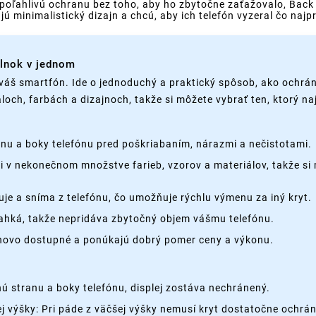
poľahlivú ochranu bez toho, aby ho zbytočne zaťažovalo, Back 
ujú minimalistický dizajn a chcú, aby ich telefón vyzeral čo najp
plnok v jednom
váš smartfón. Ide o jednoduchý a praktický spôsob, ako ochrán
loch, farbách a dizajnoch, takže si môžete vybrať ten, ktorý n
nu a boky telefónu pred poškriabaním, nárazmi a nečistotami.
cii v nekonečnom množstve farieb, vzorov a materiálov, takže si 
je a sníma z telefónu, čo umožňuje rýchlu výmenu za iný kryt.
 ľahká, takže nepridáva zbytočný objem vášmu telefónu.
enovo dostupné a ponúkajú dobrý pomer ceny a výkonu.
 stranu a boky telefónu, displej zostáva nechránený.
 výšky: Pri páde z väčšej výšky nemusí kryt dostatočne ochrán