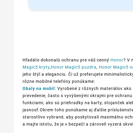
Hľadáte dokonalú ochranu pre váš cenný
Honor
? V 
Magic5 kryty
,
Honor Magic5 puzdra
,
Honor Magic5 o
jeho štýl a eleganciu. Či už preferujete minimalistic
rôzne mobilné telefóny ponúkame:
Obaly na mobil
: Vyrobené z rôznych materiálov ako 
prevedenie, často s vyvýšenými okrajmi pre ochranu 
funkciami, ako sú priehradky na karty, stojanček al
jasnosť.Okrem toho ponúkame aj ďalšie príslušenstv
starostlivo vybrané, aby poskytovali maximálnu ochr
a majte istotu, že je v bezpečí a zároveň vyzerá skve