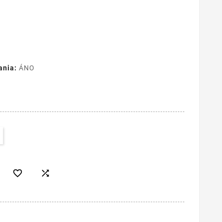
ania:
ÁNO

