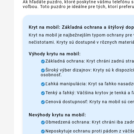
Ak hľadáte puzdro, ktoré poskytne vášmu telefónu s
voľbou. Toto puzdro je ideálne pre tých, ktorí prefer
Kryt na mobil: Základná ochrana a štýlový do
Kryt na mobil je najbežnejším typom ochrany pre 
nečistotami. Kryty sú dostupné v rôznych materiá
Výhody krytu na mobil:
Základná ochrana: Kryt chráni zadnú stra
Široký výber dizajnov: Kryty sú k dispozí
osobnosť.
Ľahká manipulácia: Kryt sa ľahko nasadzu
Tenký a ľahký: Väčšina krytov je tenká a
Cenová dostupnosť: Kryty na mobil sú c
Nevýhody krytu na mobil:
Obmedzená ochrana: Kryt chráni iba zadnú
Neposkytuje ochranu proti pádom z väčšej