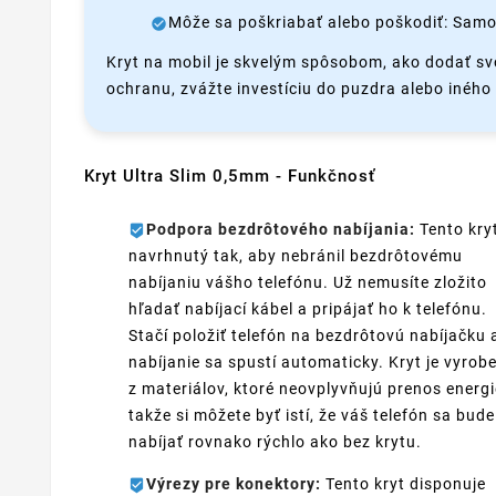
Môže sa poškriabať alebo poškodiť: Samo
Kryt na mobil je skvelým spôsobom, ako dodať sv
ochranu, zvážte investíciu do puzdra alebo iného t
Kryt Ultra Slim 0,5mm - Funkčnosť
Podpora bezdrôtového nabíjania:
Tento kryt
navrhnutý tak, aby nebránil bezdrôtovému
nabíjaniu vášho telefónu. Už nemusíte zložito
hľadať nabíjací kábel a pripájať ho k telefónu.
Stačí položiť telefón na bezdrôtovú nabíjačku 
nabíjanie sa spustí automaticky. Kryt je vyrob
z materiálov, ktoré neovplyvňujú prenos energi
takže si môžete byť istí, že váš telefón sa bude
nabíjať rovnako rýchlo ako bez krytu.
Výrezy pre konektory:
Tento kryt disponuje