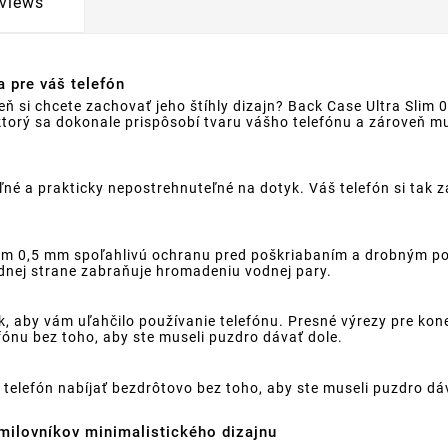
views
 pre váš telefón
eň si chcete zachovať jeho štíhly dizajn? Back Case Ultra Slim 
 ktorý sa dokonale prispôsobí tvaru vášho telefónu a zároveň
né a prakticky nepostrehnuteľné na dotyk. Váš telefón si tak z
Slim 0,5 mm spoľahlivú ochranu pred poškriabaním a drobným p
zadnej strane zabraňuje hromadeniu vodnej pary.
k, aby vám uľahčilo používanie telefónu. Presné výrezy pre kon
ónu bez toho, aby ste museli puzdro dávať dole.
telefón nabíjať bezdrôtovo bez toho, aby ste museli puzdro dá
milovníkov minimalistického dizajnu