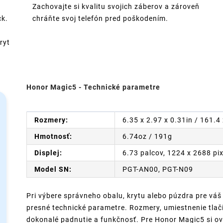
Zachovajte si kvalitu svojich záberov a zároveň
ck.
chráňte svoj telefón pred poškodením.
ryt
Honor Magic5 - Technické parametre
Rozmery:
6.35 x 2.97 x 0.31in / 161.
Hmotnosť:
6.74oz / 191g
Displej:
6.73 palcov, 1224 x 2688 pi
Model SN:
PGT-AN00, PGT-N09
Pri výbere správneho obalu, krytu alebo púzdra pre váš
presné technické parametre. Rozmery, umiestnenie tlači
dokonalé padnutie a funkčnosť. Pre Honor Magic5 si ove