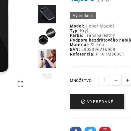
S DPH
Vypredané
Model:
Honor Magic5
Typ:
Kryt
Farba:
Transparentný
Podpora bezdrôtového nabíj
Materiál:
Silikón
EAN:
5903396216909
Referencia:
PTXHM50001
MNOŽSTVO:


VYPREDANÉ