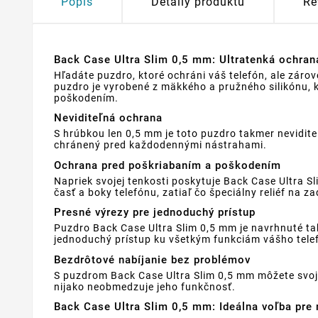
Popis
Detaily produktu
Re
Back Case Ultra Slim 0,5 mm: Ultratenká ochrana
Hľadáte puzdro, ktoré ochráni váš telefón, ale zárov
puzdro je vyrobené z mäkkého a pružného silikónu,
poškodením.
Neviditeľná ochrana
S hrúbkou len 0,5 mm je toto puzdro takmer neviditeľ
chránený pred každodennými nástrahami.
Ochrana pred poškriabaním a poškodením
Napriek svojej tenkosti poskytuje Back Case Ultra 
časť a boky telefónu, zatiaľ čo špeciálny reliéf na 
Presné výrezy pre jednoduchý prístup
Puzdro Back Case Ultra Slim 0,5 mm je navrhnuté ta
jednoduchý prístup ku všetkým funkciám vášho telef
Bezdrôtové nabíjanie bez problémov
S puzdrom Back Case Ultra Slim 0,5 mm môžete svoj 
nijako neobmedzuje jeho funkčnosť.
Back Case Ultra Slim 0,5 mm: Ideálna voľba pre 