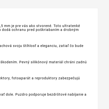
0,5 mm je pre vás ako stvorené. Toto ultratenké
 mu dodá ochranu pred poškriabaním a drobným
achová svoju štíhlosť a eleganciu, zatiaľ čo bude
oškodením. Pevný silikónový materiál chráni zadnú
ektory, fotoaparát a reproduktory zabezpečujú
vať dole. Puzdro podporuje bezdrôtové nabíjanie a