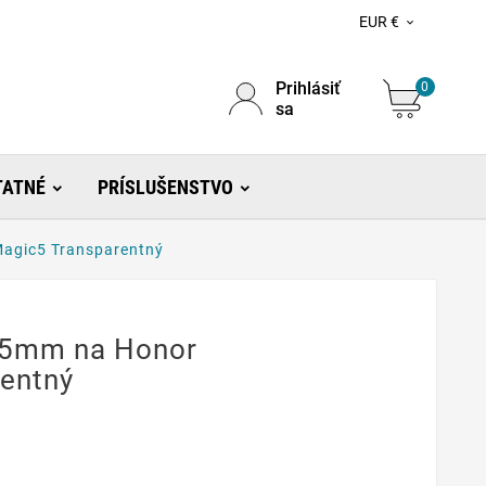
EUR €

Prihlásiť
0
sa
TATNÉ
PRÍSLUŠENSTVO
Magic5 Transparentný
0,5mm na Honor
entný