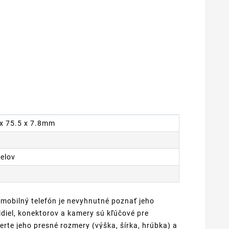
4 x 75.5 x 7.8mm
xelov
 mobilný telefón je nevyhnutné poznať jeho
diel, konektorov a kamery sú kľúčové pre
rte jeho presné rozmery (výška, šírka, hrúbka) a