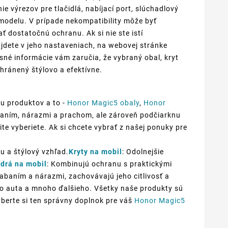
e výrezov pre tlačidlá, nabíjací port, slúchadlový
odelu. V prípade nekompatibility môže byť
 dostatočnú ochranu. Ak si nie ste istí
jdete v jeho nastaveniach, na webovej stránke
sné informácie vám zaručia, že vybraný obal, kryt
hránený štýlovo a efektívne.
u produktov a to -
Honor Magic5 obaly
,
Honor
abaním, nárazmi a prachom, ale zároveň podčiarknu
ite vyberiete. Ak si chcete vybrať z našej ponuky pre
u a štýlový vzhľad.
Kryty na mobil
: Odolnejšie
drá na mobil
: Kombinujú ochranu s praktickými
iabaním a nárazmi, zachovávajú jeho citlivosť a
 do auta a mnoho ďalšieho. Všetky naše produkty sú
yberte si ten správny doplnok pre váš
Honor Magic5