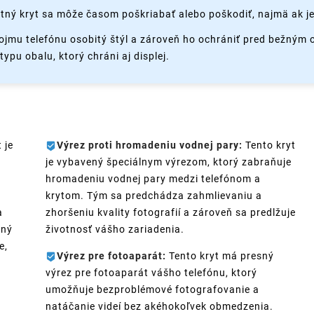
tný kryt sa môže časom poškriabať alebo poškodiť, najmä ak je
ojmu telefónu osobitý štýl a zároveň ho ochrániť pred bežným
ypu obalu, ktorý chráni aj displej.
 je
Výrez proti hromadeniu vodnej pary:
Tento kryt
je vybavený špeciálnym výrezom, ktorý zabraňuje
hromadeniu vodnej pary medzi telefónom a
krytom. Tým sa predchádza zahmlievaniu a
a
zhoršeniu kvality fotografií a zároveň sa predlžuje
ený
životnosť vášho zariadenia.
e,
Výrez pre fotoaparát:
Tento kryt má presný
výrez pre fotoaparát vášho telefónu, ktorý
umožňuje bezproblémové fotografovanie a
natáčanie videí bez akéhokoľvek obmedzenia.