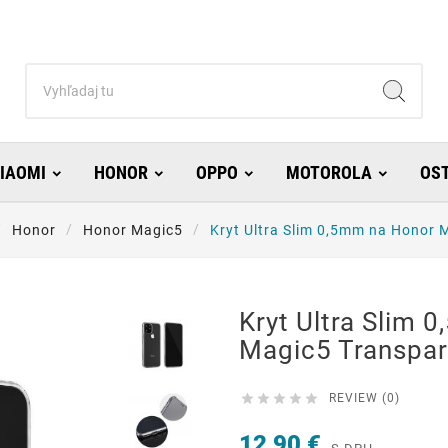
IAOMI
HONOR
OPPO
MOTOROLA
OS
Honor
Honor Magic5
Kryt Ultra Slim 0,5mm na Honor 
Kryt Ultra Slim 
Magic5 Transpar





REVIEW (0)
12,90 €