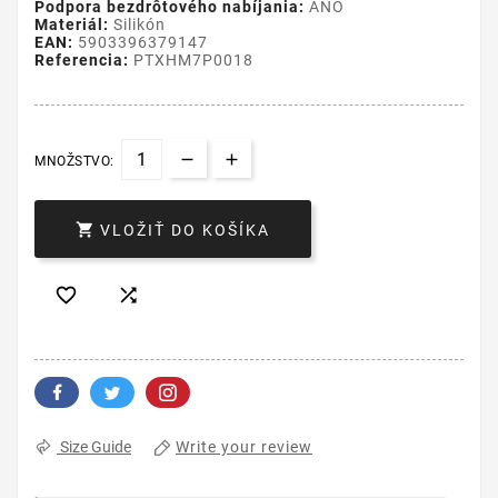
Podpora bezdrôtového nabíjania:
ÁNO
Materiál:
Silikón
EAN:
5903396379147
Referencia:
PTXHM7P0018
MNOŽSTVO:

VLOŽIŤ DO KOŠÍKA


Write your review
Size Guide