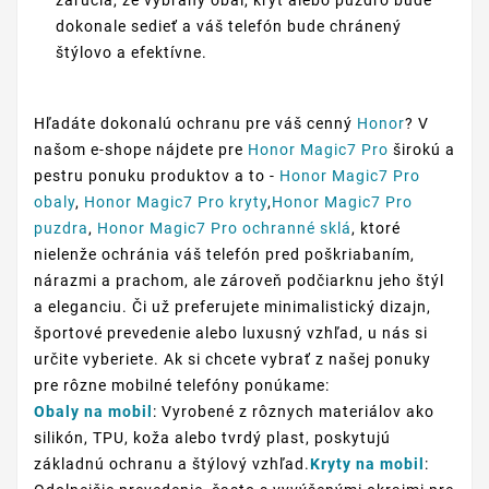
zaručia, že vybraný obal, kryt alebo púzdro bude
dokonale sedieť a váš telefón bude chránený
štýlovo a efektívne.
Hľadáte dokonalú ochranu pre váš cenný
Honor
? V
našom e-shope nájdete pre
Honor Magic7 Pro
širokú a
pestru ponuku produktov a to -
Honor Magic7 Pro
obaly
,
Honor Magic7 Pro kryty
,
Honor Magic7 Pro
puzdra
,
Honor Magic7 Pro ochranné sklá
, ktoré
nielenže ochránia váš telefón pred poškriabaním,
nárazmi a prachom, ale zároveň podčiarknu jeho štýl
a eleganciu. Či už preferujete minimalistický dizajn,
športové prevedenie alebo luxusný vzhľad, u nás si
určite vyberiete. Ak si chcete vybrať z našej ponuky
pre rôzne mobilné telefóny ponúkame:
Obaly na mobil
: Vyrobené z rôznych materiálov ako
silikón, TPU, koža alebo tvrdý plast, poskytujú
základnú ochranu a štýlový vzhľad.
Kryty na mobil
: