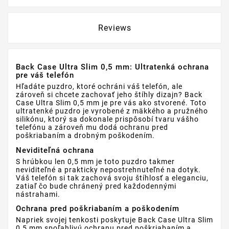
Reviews
Back Case Ultra Slim 0,5 mm: Ultratenká ochrana
pre váš telefón
Hľadáte puzdro, ktoré ochráni váš telefón, ale
zároveň si chcete zachovať jeho štíhly dizajn? Back
Case Ultra Slim 0,5 mm je pre vás ako stvorené. Toto
ultratenké puzdro je vyrobené z mäkkého a pružného
silikónu, ktorý sa dokonale prispôsobí tvaru vášho
telefónu a zároveň mu dodá ochranu pred
poškriabaním a drobným poškodením.
Neviditeľná ochrana
S hrúbkou len 0,5 mm je toto puzdro takmer
neviditeľné a prakticky nepostrehnuteľné na dotyk.
Váš telefón si tak zachová svoju štíhlosť a eleganciu,
zatiaľ čo bude chránený pred každodennými
nástrahami.
Ochrana pred poškriabaním a poškodením
Napriek svojej tenkosti poskytuje Back Case Ultra Slim
0,5 mm spoľahlivú ochranu pred poškriabaním a