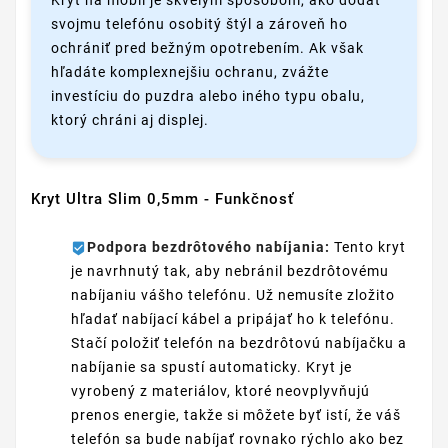
svojmu telefónu osobitý štýl a zároveň ho
ochrániť pred bežným opotrebením. Ak však
hľadáte komplexnejšiu ochranu, zvážte
investíciu do puzdra alebo iného typu obalu,
ktorý chráni aj displej.
Kryt Ultra Slim 0,5mm - Funkčnosť
Podpora bezdrôtového nabíjania:
Tento kryt
je navrhnutý tak, aby nebránil bezdrôtovému
nabíjaniu vášho telefónu. Už nemusíte zložito
hľadať nabíjací kábel a pripájať ho k telefónu.
Stačí položiť telefón na bezdrôtovú nabíjačku a
nabíjanie sa spustí automaticky. Kryt je
vyrobený z materiálov, ktoré neovplyvňujú
prenos energie, takže si môžete byť istí, že váš
telefón sa bude nabíjať rovnako rýchlo ako bez