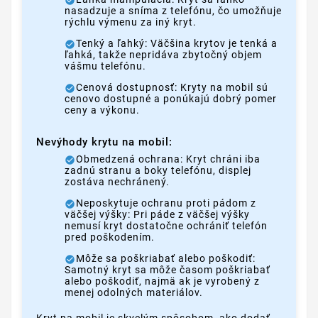
nasadzuje a sníma z telefónu, čo umožňuje
rýchlu výmenu za iný kryt.
Tenký a ľahký: Väčšina krytov je tenká a
ľahká, takže nepridáva zbytočný objem
vášmu telefónu.
Cenová dostupnosť: Kryty na mobil sú
cenovo dostupné a ponúkajú dobrý pomer
ceny a výkonu.
Nevýhody krytu na mobil:
Obmedzená ochrana: Kryt chráni iba
zadnú stranu a boky telefónu, displej
zostáva nechránený.
Neposkytuje ochranu proti pádom z
väčšej výšky: Pri páde z väčšej výšky
nemusí kryt dostatočne ochrániť telefón
pred poškodením.
Môže sa poškriabať alebo poškodiť:
Samotný kryt sa môže časom poškriabať
alebo poškodiť, najmä ak je vyrobený z
menej odolných materiálov.
Kryt na mobil je skvelým spôsobom, ako dodať