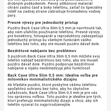
drobným poškodením. Pevný silikónový materiál
chráni zadnú časť a boky telefónu, zatiaľ čo špeciálny
reliéf na zadnej strane zabraňuje hromadeniu vodnej
pary.
Presné výrezy pre jednoduchý prístup
Puzdro Back Case Ultra Slim 0,5 mm je navrhnuté tak,
aby vám uľahčilo používanie telefónu. Presné výrezy
pre konektory, fotoaparát a reproduktory zabezpečujú
jednoduchý prístup ku všetkým funkciám vášho
telefónu bez toho, aby ste museli puzdro dávať dole.
Bezdrôtové nabíjanie bez problémov
S puzdrom Back Case Ultra Slim 0,5 mm môžete svoj
telefón nabíjať bezdrôtovo bez toho, aby ste museli
puzdro dávať dole. Puzdro podporuje bezdrôtové
nabíjanie a nijako neobmedzuje jeho funkčnosť.
Back Case Ultra Slim 0,5 mm: Ideálna voľba pre
milovníkov minimalistického dizajnu
Ak hľadáte puzdro, ktoré poskytne vášmu telefónu
spoľahlivú ochranu bez toho, aby ho zbytočne
zaťažovalo, Back Case Ultra Slim 0,5 mm je pre vás
tou správnou voľbou. Toto puzdro je ideálne pre tých,
ktorí preferujú minimalistický dizajn a chcú, aby ich
telefón vyzeral čo najprirodzenejšie.