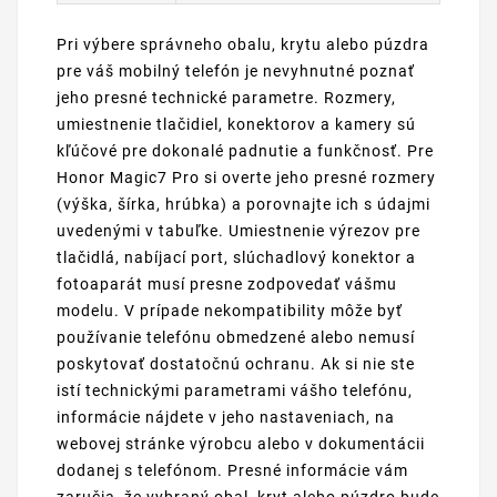
Pri výbere správneho obalu, krytu alebo púzdra
pre váš mobilný telefón je nevyhnutné poznať
jeho presné technické parametre. Rozmery,
umiestnenie tlačidiel, konektorov a kamery sú
kľúčové pre dokonalé padnutie a funkčnosť. Pre
Honor Magic7 Pro si overte jeho presné rozmery
(výška, šírka, hrúbka) a porovnajte ich s údajmi
uvedenými v tabuľke. Umiestnenie výrezov pre
tlačidlá, nabíjací port, slúchadlový konektor a
fotoaparát musí presne zodpovedať vášmu
modelu. V prípade nekompatibility môže byť
používanie telefónu obmedzené alebo nemusí
poskytovať dostatočnú ochranu. Ak si nie ste
istí technickými parametrami vášho telefónu,
informácie nájdete v jeho nastaveniach, na
webovej stránke výrobcu alebo v dokumentácii
dodanej s telefónom. Presné informácie vám