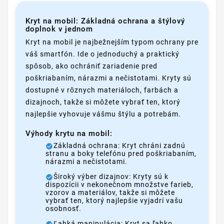
Kryt na mobil: Základná ochrana a štýlový
doplnok v jednom
Kryt na mobil je najbežnejším typom ochrany pre
váš smartfón. Ide o jednoduchý a praktický
spôsob, ako ochrániť zariadenie pred
poškriabaním, nárazmi a nečistotami. Kryty sú
dostupné v rôznych materiáloch, farbách a
dizajnoch, takže si môžete vybrať ten, ktorý
najlepšie vyhovuje vášmu štýlu a potrebám.
Výhody krytu na mobil:
Základná ochrana: Kryt chráni zadnú
stranu a boky telefónu pred poškriabaním,
nárazmi a nečistotami.
Široký výber dizajnov: Kryty sú k
dispozícii v nekonečnom množstve farieb,
vzorov a materiálov, takže si môžete
vybrať ten, ktorý najlepšie vyjadrí vašu
osobnosť.
Ľahká manipulácia: Kryt sa ľahko