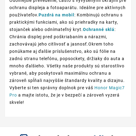
Odolnejšie prevedenie, často s vyvýšenými okrajmi pre
ochranu displeja a fotoaparátu. Ideálne pre aktívnych
používateľov.
Puzdrá na mobil
: Kombinujú ochranu s
praktickými funkciami, ako sú priehradky na karty,
stojanček alebo odnímateľný kryt.
Ochranné sklá
:
Chránia displej pred poškriabaním a nárazmi,
zachovávajú jeho citlivosť a jasnosť.Okrem toho
ponúkame aj ďalšie príslušenstvo, ako sú fólie na
zadnú stranu telefónu, popsockety, držiaky do auta a
mnoho ďalšieho. Všetky naše produkty sú starostlivo
vybrané, aby poskytovali maximálnu ochranu a
zároveň spĺňali najvyššie štandardy kvality a dizajnu.
Vyberte si ten správny doplnok pre váš
Honor Magic7
Pro
a majte istotu, že je v bezpečí a zároveň vyzerá
skvele!