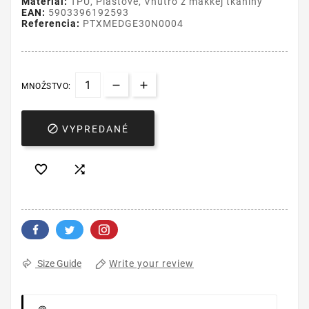
Materiál:
TPU, Plastové, Vnútro z mäkkej tkaniny
EAN:
5903396192593
Referencia:
PTXMEDGE30N0004
MNOŽSTVO:

VYPREDANÉ


Write your review
Size Guide