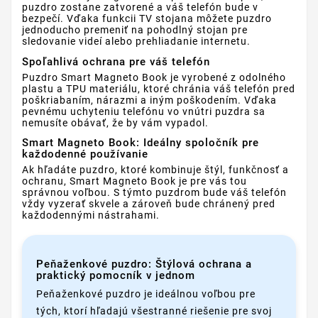
puzdro zostane zatvorené a váš telefón bude v
bezpečí. Vďaka funkcii TV stojana môžete puzdro
jednoducho premeniť na pohodlný stojan pre
sledovanie videí alebo prehliadanie internetu.
Spoľahlivá ochrana pre váš telefón
Puzdro Smart Magneto Book je vyrobené z odolného
plastu a TPU materiálu, ktoré chránia váš telefón pred
poškriabaním, nárazmi a iným poškodením. Vďaka
pevnému uchyteniu telefónu vo vnútri puzdra sa
nemusíte obávať, že by vám vypadol.
Smart Magneto Book: Ideálny spoločník pre
každodenné používanie
Ak hľadáte puzdro, ktoré kombinuje štýl, funkčnosť a
ochranu, Smart Magneto Book je pre vás tou
správnou voľbou. S týmto puzdrom bude váš telefón
vždy vyzerať skvele a zároveň bude chránený pred
každodennými nástrahami.
Peňaženkové puzdro: Štýlová ochrana a
praktický pomocník v jednom
Peňaženkové puzdro je ideálnou voľbou pre
tých, ktorí hľadajú všestranné riešenie pre svoj