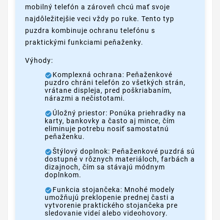
mobilný telefón a zároveň chcú mať svoje
najdôležitejšie veci vždy po ruke. Tento typ
puzdra kombinuje ochranu telefónu s
praktickými funkciami peňaženky.
Výhody:
Komplexná ochrana: Peňaženkové
puzdro chráni telefón zo všetkých strán,
vrátane displeja, pred poškriabaním,
nárazmi a nečistotami.
Úložný priestor: Ponúka priehradky na
karty, bankovky a často aj mince, čím
eliminuje potrebu nosiť samostatnú
peňaženku.
Štýlový doplnok: Peňaženkové puzdrá sú
dostupné v rôznych materiáloch, farbách a
dizajnoch, čím sa stávajú módnym
doplnkom.
Funkcia stojančeka: Mnohé modely
umožňujú preklopenie prednej časti a
vytvorenie praktického stojančeka pre
sledovanie videí alebo videohovory.