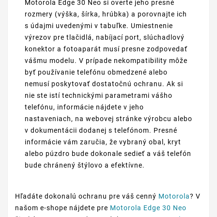
Motorola Edge 30 Neo si overte jeho presné
rozmery (výška, šírka, hrúbka) a porovnajte ich
s údajmi uvedenými v tabuľke. Umiestnenie
výrezov pre tlačidlá, nabíjací port, slúchadlový
konektor a fotoaparát musí presne zodpovedať
vášmu modelu. V prípade nekompatibility môže
byť používanie telefónu obmedzené alebo
nemusí poskytovať dostatočnú ochranu. Ak si
nie ste istí technickými parametrami vášho
telefónu, informácie nájdete v jeho
nastaveniach, na webovej stránke výrobcu alebo
v dokumentácii dodanej s telefónom. Presné
informácie vám zaručia, že vybraný obal, kryt
alebo púzdro bude dokonale sedieť a váš telefón
bude chránený štýlovo a efektívne.
Hľadáte dokonalú ochranu pre váš cenný
Motorola
? V
našom e-shope nájdete pre
Motorola Edge 30 Neo