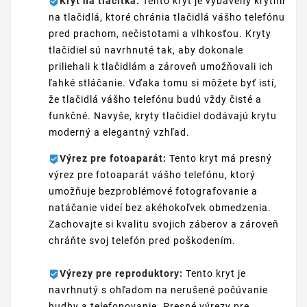
Kryt na tlačítka:
Tento kryt je vybavený krytmi
na tlačidlá, ktoré chránia tlačidlá vášho telefónu
pred prachom, nečistotami a vlhkosťou. Kryty
tlačidiel sú navrhnuté tak, aby dokonale
priliehali k tlačidlám a zároveň umožňovali ich
ľahké stláčanie. Vďaka tomu si môžete byť istí,
že tlačidlá vášho telefónu budú vždy čisté a
funkčné. Navyše, kryty tlačidiel dodávajú krytu
moderný a elegantný vzhľad.
Výrez pre fotoaparát:
Tento kryt má presný
výrez pre fotoaparát vášho telefónu, ktorý
umožňuje bezproblémové fotografovanie a
natáčanie videí bez akéhokoľvek obmedzenia.
Zachovajte si kvalitu svojich záberov a zároveň
chráňte svoj telefón pred poškodením.
Výrezy pre reproduktory:
Tento kryt je
navrhnutý s ohľadom na nerušené počúvanie
hudby a telefonovanie. Presné výrezy pre