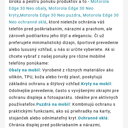
širokú a pestru ponuku produktov a to -
Motorola
Edge 30 Neo obaly
,
Motorola Edge 30 Neo
kryty
,
Motorola Edge 30 Neo puzdra
,
Motorola Edge 30
Neo ochranné sklá
, ktoré nielenže ochránia váš
telefón pred poškriabaním, nárazmi a prachom, ale
zároveň podčiarknu jeho štýl a eleganciu. Či už
preferujete minimalistický dizajn, športové prevedenie
alebo luxusný vzhľad, u nás si určite vyberiete. Ak si
chcete vybrať z našej ponuky pre rôzne mobilné
telefóny ponúkame:
Obaly na mobil
: Vyrobené z rôznych materiálov ako
silikón, TPU, koža alebo tvrdý plast, poskytujú
základnú ochranu a štýlový vzhľad.
Kryty na mobil
:
Odolnejšie prevedenie, často s vyvýšenými okrajmi pre
ochranu displeja a fotoaparátu. Ideálne pre aktívnych
používateľov.
Puzdrá na mobil
: Kombinujú ochranu s
praktickými funkciami, ako sú priehradky na karty,
stojanček alebo odnímateľný kryt.
Ochranné sklá
:
Chránia displej pred poškriabaním a nárazmi,