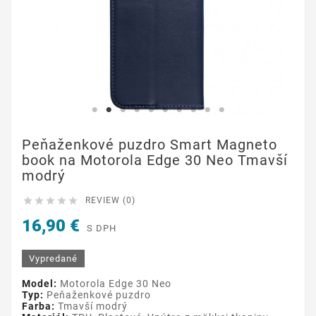
Peňaženkové puzdro Smart Magneto
book na Motorola Edge 30 Neo Tmavší
modrý





REVIEW (0)
16,90 €
S DPH
Vypredané
Model:
Motorola Edge 30 Neo
Typ:
Peňaženkové puzdro
Farba:
Tmavší modrý