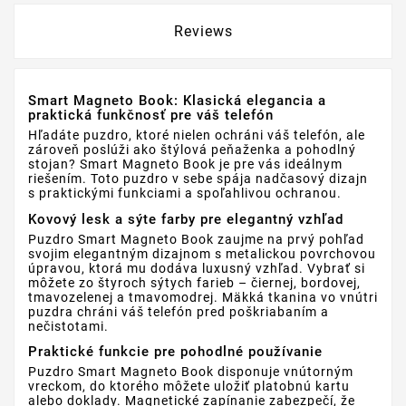
Reviews
Smart Magneto Book: Klasická elegancia a
praktická funkčnosť pre váš telefón
Hľadáte puzdro, ktoré nielen ochráni váš telefón, ale
zároveň poslúži ako štýlová peňaženka a pohodlný
stojan? Smart Magneto Book je pre vás ideálnym
riešením. Toto puzdro v sebe spája nadčasový dizajn
s praktickými funkciami a spoľahlivou ochranou.
Kovový lesk a sýte farby pre elegantný vzhľad
Puzdro Smart Magneto Book zaujme na prvý pohľad
svojim elegantným dizajnom s metalickou povrchovou
úpravou, ktorá mu dodáva luxusný vzhľad. Vybrať si
môžete zo štyroch sýtych farieb – čiernej, bordovej,
tmavozelenej a tmavomodrej. Mäkká tkanina vo vnútri
puzdra chráni váš telefón pred poškriabaním a
nečistotami.
Praktické funkcie pre pohodlné používanie
Puzdro Smart Magneto Book disponuje vnútorným
vreckom, do ktorého môžete uložiť platobnú kartu
alebo doklady. Magnetické zapínanie zabezpečí, že