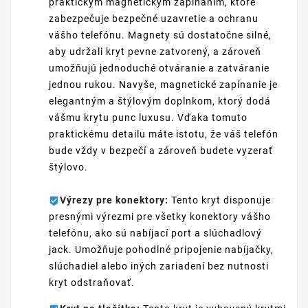
praktickým magnetickým zapínaním, ktoré
zabezpečuje bezpečné uzavretie a ochranu
vášho telefónu. Magnety sú dostatočne silné,
aby udržali kryt pevne zatvorený, a zároveň
umožňujú jednoduché otváranie a zatváranie
jednou rukou. Navyše, magnetické zapínanie je
elegantným a štýlovým doplnkom, ktorý dodá
vášmu krytu punc luxusu. Vďaka tomuto
praktickému detailu máte istotu, že váš telefón
bude vždy v bezpečí a zároveň budete vyzerať
štýlovo.
Výrezy pre konektory:
Tento kryt disponuje
presnými výrezmi pre všetky konektory vášho
telefónu, ako sú nabíjací port a slúchadlový
jack. Umožňuje pohodlné pripojenie nabíjačky,
slúchadiel alebo iných zariadení bez nutnosti
kryt odstraňovať.