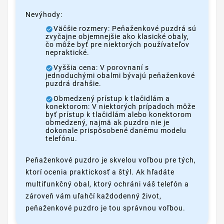
Nevýhody:
Väčšie rozmery: Peňaženkové puzdrá sú
zvyčajne objemnejšie ako klasické obaly,
čo môže byť pre niektorých používateľov
nepraktické.
Vyššia cena: V porovnaní s
jednoduchými obalmi bývajú peňaženkové
puzdrá drahšie.
Obmedzený prístup k tlačidlám a
konektorom: V niektorých prípadoch môže
byť prístup k tlačidlám alebo konektorom
obmedzený, najmä ak puzdro nie je
dokonale prispôsobené danému modelu
telefónu.
Peňaženkové puzdro je skvelou voľbou pre tých,
ktorí ocenia praktickosť a štýl. Ak hľadáte
multifunkčný obal, ktorý ochráni váš telefón a
zároveň vám uľahčí každodenný život,
peňaženkové puzdro je tou správnou voľbou.