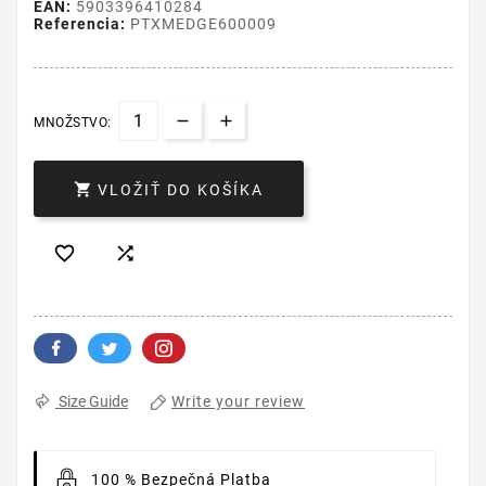
EAN:
5903396410284
Referencia:
PTXMEDGE600009
MNOŽSTVO:

VLOŽIŤ DO KOŠÍKA


Write your review
Size Guide
100 % Bezpečná Platba