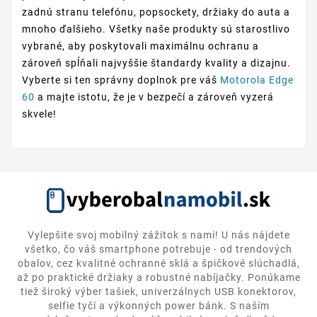
zadnú stranu telefónu, popsockety, držiaky do auta a
mnoho ďalšieho. Všetky naše produkty sú starostlivo
vybrané, aby poskytovali maximálnu ochranu a
zároveň spĺňali najvyššie štandardy kvality a dizajnu.
Vyberte si ten správny doplnok pre váš
Motorola Edge
60
a majte istotu, že je v bezpečí a zároveň vyzerá
skvele!
Vylepšite svoj mobilný zážitok s nami! U nás nájdete
všetko, čo váš smartphone potrebuje - od trendových
obalov, cez kvalitné ochranné sklá a špičkové slúchadlá,
až po praktické držiaky a robustné nabíjačky. Ponúkame
tiež široký výber tašiek, univerzálnych USB konektorov,
selfie tyčí a výkonných power bánk. S naším