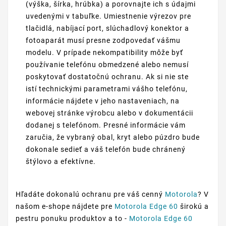
(výška, šírka, hrúbka) a porovnajte ich s údajmi
uvedenými v tabuľke. Umiestnenie výrezov pre
tlačidlá, nabíjací port, slúchadlový konektor a
fotoaparát musí presne zodpovedať vášmu
modelu. V prípade nekompatibility môže byť
používanie telefónu obmedzené alebo nemusí
poskytovať dostatočnú ochranu. Ak si nie ste
istí technickými parametrami vášho telefónu,
informácie nájdete v jeho nastaveniach, na
webovej stránke výrobcu alebo v dokumentácii
dodanej s telefónom. Presné informácie vám
zaručia, že vybraný obal, kryt alebo púzdro bude
dokonale sedieť a váš telefón bude chránený
štýlovo a efektívne.
Hľadáte dokonalú ochranu pre váš cenný
Motorola
? V
našom e-shope nájdete pre
Motorola Edge 60
širokú a
pestru ponuku produktov a to -
Motorola Edge 60