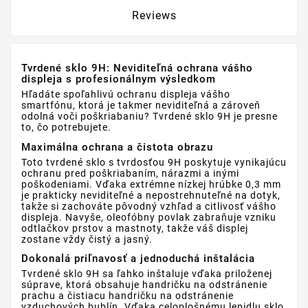
Reviews
Tvrdené sklo 9H: Neviditeľná ochrana vášho
displeja s profesionálnym výsledkom
Hľadáte spoľahlivú ochranu displeja vášho
smartfónu, ktorá je takmer neviditeľná a zároveň
odolná voči poškriabaniu? Tvrdené sklo 9H je presne
to, čo potrebujete.
Maximálna ochrana a čistota obrazu
Toto tvrdené sklo s tvrdosťou 9H poskytuje vynikajúcu
ochranu pred poškriabaním, nárazmi a inými
poškodeniami. Vďaka extrémne nízkej hrúbke 0,3 mm
je prakticky neviditeľné a nepostrehnuteľné na dotyk,
takže si zachováte pôvodný vzhľad a citlivosť vášho
displeja. Navyše, oleofóbny povlak zabraňuje vzniku
odtlačkov prstov a mastnoty, takže váš displej
zostane vždy čistý a jasný.
Dokonalá priľnavosť a jednoduchá inštalácia
Tvrdené sklo 9H sa ľahko inštaluje vďaka priloženej
súprave, ktorá obsahuje handričku na odstránenie
prachu a čistiacu handričku na odstránenie
vzduchových bublín. Vďaka celoplošnému lepidlu sklo