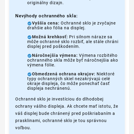
originálny dizajn.
Nevýhody ochranného skla:
Vyššia cena:
Ochranné sklo je zvyčajne
drahšie ako fólia na displej.
Možná krehkosť:
Pri silnom náraze sa
môže ochranné sklo rozbiť, ale stále chráni
displej pred poškodením.
Náročnejšia výmena:
Výmena rozbitého
ochranného skla môže byť náročnejšia ako
výmena fólie.
Obmedzená ochrana okrajov:
Niektoré
typy ochranných skiel nezakrývajú celé
okraje displeja, čo môže ponechať časť
displeja nechránenú.
Ochranné sklo je investíciou do dlhodobej
ochrany vášho displeja. Ak chcete mať istotu, že
váš displej bude chránený pred poškriabaním a
prasklinami, ochranné sklo je tou správnou
voľbou.