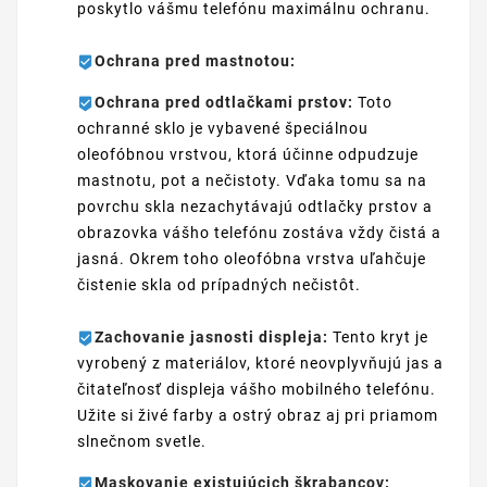
poskytlo vášmu telefónu maximálnu ochranu.
Ochrana pred mastnotou:
Ochrana pred odtlačkami prstov:
Toto
ochranné sklo je vybavené špeciálnou
oleofóbnou vrstvou, ktorá účinne odpudzuje
mastnotu, pot a nečistoty. Vďaka tomu sa na
povrchu skla nezachytávajú odtlačky prstov a
obrazovka vášho telefónu zostáva vždy čistá a
jasná. Okrem toho oleofóbna vrstva uľahčuje
čistenie skla od prípadných nečistôt.
Zachovanie jasnosti displeja:
Tento kryt je
vyrobený z materiálov, ktoré neovplyvňujú jas a
čitateľnosť displeja vášho mobilného telefónu.
Užite si živé farby a ostrý obraz aj pri priamom
slnečnom svetle.
Maskovanie existujúcich škrabancov: