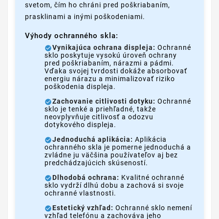
svetom, čím ho chráni pred poškriabaním,
prasklinami a inými poškodeniami.
Výhody ochranného skla:
Vynikajúca ochrana displeja:
Ochranné
sklo poskytuje vysokú úroveň ochrany
pred poškriabaním, nárazmi a pádmi.
Vďaka svojej tvrdosti dokáže absorbovať
energiu nárazu a minimalizovať riziko
poškodenia displeja.
Zachovanie citlivosti dotyku:
Ochranné
sklo je tenké a priehľadné, takže
neovplyvňuje citlivosť a odozvu
dotykového displeja.
Jednoduchá aplikácia:
Aplikácia
ochranného skla je pomerne jednoduchá a
zvládne ju väčšina používateľov aj bez
predchádzajúcich skúseností.
Dlhodobá ochrana:
Kvalitné ochranné
sklo vydrží dlhú dobu a zachová si svoje
ochranné vlastnosti.
Estetický vzhľad:
Ochranné sklo nemení
vzhľad telefónu a zachováva jeho