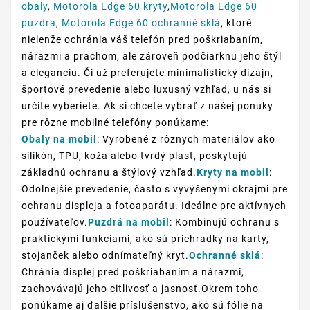
obaly
,
Motorola Edge 60 kryty
,
Motorola Edge 60
puzdra
,
Motorola Edge 60 ochranné sklá
, ktoré
nielenže ochránia váš telefón pred poškriabaním,
nárazmi a prachom, ale zároveň podčiarknu jeho štýl
a eleganciu. Či už preferujete minimalistický dizajn,
športové prevedenie alebo luxusný vzhľad, u nás si
určite vyberiete. Ak si chcete vybrať z našej ponuky
pre rôzne mobilné telefóny ponúkame:
Obaly na mobil
: Vyrobené z rôznych materiálov ako
silikón, TPU, koža alebo tvrdý plast, poskytujú
základnú ochranu a štýlový vzhľad.
Kryty na mobil
:
Odolnejšie prevedenie, často s vyvýšenými okrajmi pre
ochranu displeja a fotoaparátu. Ideálne pre aktívnych
používateľov.
Puzdrá na mobil
: Kombinujú ochranu s
praktickými funkciami, ako sú priehradky na karty,
stojanček alebo odnímateľný kryt.
Ochranné sklá
:
Chránia displej pred poškriabaním a nárazmi,
zachovávajú jeho citlivosť a jasnosť.Okrem toho
ponúkame aj ďalšie príslušenstvo, ako sú fólie na