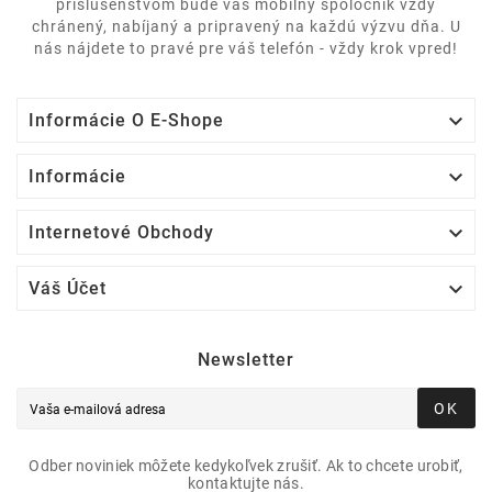
príslušenstvom bude váš mobilný spoločník vždy
chránený, nabíjaný a pripravený na každú výzvu dňa. U
nás nájdete to pravé pre váš telefón - vždy krok vpred!

Informácie O E-Shope

Informácie

Internetové Obchody

Váš Účet
Newsletter
OK
Odber noviniek môžete kedykoľvek zrušiť. Ak to chcete urobiť,
kontaktujte nás.