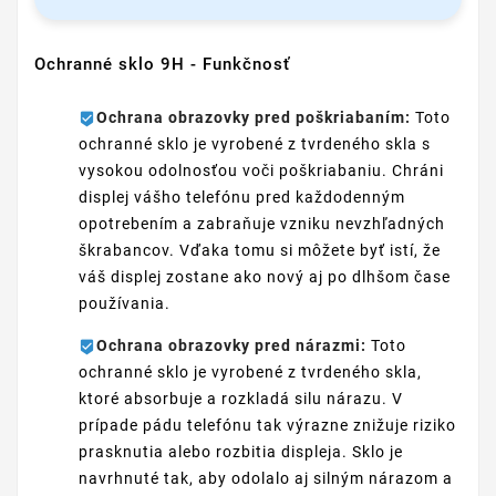
Ochranné sklo 9H - Funkčnosť
Ochrana obrazovky pred poškriabaním:
Toto
ochranné sklo je vyrobené z tvrdeného skla s
vysokou odolnosťou voči poškriabaniu. Chráni
displej vášho telefónu pred každodenným
opotrebením a zabraňuje vzniku nevzhľadných
škrabancov. Vďaka tomu si môžete byť istí, že
váš displej zostane ako nový aj po dlhšom čase
používania.
Ochrana obrazovky pred nárazmi:
Toto
ochranné sklo je vyrobené z tvrdeného skla,
ktoré absorbuje a rozkladá silu nárazu. V
prípade pádu telefónu tak výrazne znižuje riziko
prasknutia alebo rozbitia displeja. Sklo je
navrhnuté tak, aby odolalo aj silným nárazom a