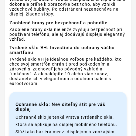
dokonale priľne k obrazovke bez toho, aby vznikli
vzduchové bubliny. Po odstránení nezanecháva na
displeji žiadne stopy.
Zaoblené hrany pre bezpečnosť a pohodlie
Zaoblené hrany skla nielenže zvyšujú bezpečnosť pri
používaní telefónu, ale aj dodávajú displeju elegantný
vzhľad.
Tvrdené sklo 9H: Investícia do ochrany vášho
smartfónu
Tvrdené sklo 9H je ideálnou voľbou pre každého, kto
chce svoj smartfón chrániť pred poškodením a
zároveň si zachovať jeho pôvodný vzhľad a
funkčnosť. A ak nakúpite 10 alebo viac kusov,
dostanete ich v elegantnom a odolnom balení s
eurootvorom.
Ochranné sklo: Neviditeľný štít pre váš
displej
Ochranné sklo je tenká vrstva tvrdeného skla,
ktorá sa aplikuje na displej mobilného telefónu.
Slúži ako bariéra medzi displejom a vonkajším