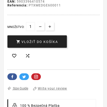
EAN:
5903396410574
Referencia:
PTXMEDGE600011
MNOŽSTVO:

VLOŽIŤ DO KOŠÍKA


Write your review
Size Guide
100 % Bezpečná Platba