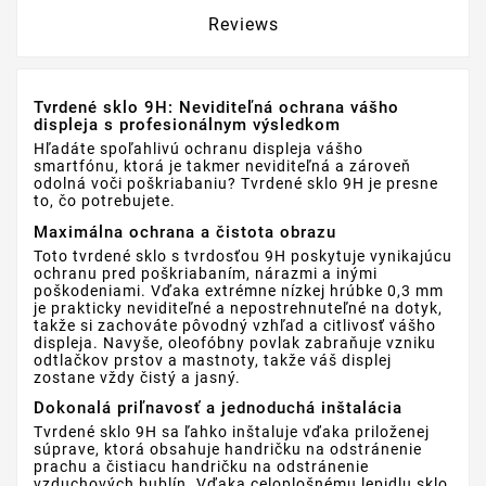
Reviews
Tvrdené sklo 9H: Neviditeľná ochrana vášho
displeja s profesionálnym výsledkom
Hľadáte spoľahlivú ochranu displeja vášho
smartfónu, ktorá je takmer neviditeľná a zároveň
odolná voči poškriabaniu? Tvrdené sklo 9H je presne
to, čo potrebujete.
Maximálna ochrana a čistota obrazu
Toto tvrdené sklo s tvrdosťou 9H poskytuje vynikajúcu
ochranu pred poškriabaním, nárazmi a inými
poškodeniami. Vďaka extrémne nízkej hrúbke 0,3 mm
je prakticky neviditeľné a nepostrehnuteľné na dotyk,
takže si zachováte pôvodný vzhľad a citlivosť vášho
displeja. Navyše, oleofóbny povlak zabraňuje vzniku
odtlačkov prstov a mastnoty, takže váš displej
zostane vždy čistý a jasný.
Dokonalá priľnavosť a jednoduchá inštalácia
Tvrdené sklo 9H sa ľahko inštaluje vďaka priloženej
súprave, ktorá obsahuje handričku na odstránenie
prachu a čistiacu handričku na odstránenie
vzduchových bublín. Vďaka celoplošnému lepidlu sklo