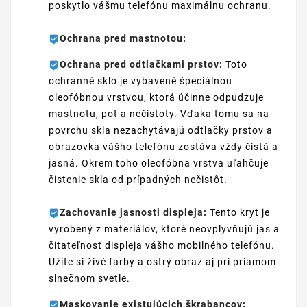
poskytlo vášmu telefónu maximálnu ochranu.
Ochrana pred mastnotou:
Ochrana pred odtlačkami prstov:
Toto
ochranné sklo je vybavené špeciálnou
oleofóbnou vrstvou, ktorá účinne odpudzuje
mastnotu, pot a nečistoty. Vďaka tomu sa na
povrchu skla nezachytávajú odtlačky prstov a
obrazovka vášho telefónu zostáva vždy čistá a
jasná. Okrem toho oleofóbna vrstva uľahčuje
čistenie skla od prípadných nečistôt.
Zachovanie jasnosti displeja:
Tento kryt je
vyrobený z materiálov, ktoré neovplyvňujú jas a
čitateľnosť displeja vášho mobilného telefónu.
Užite si živé farby a ostrý obraz aj pri priamom
slnečnom svetle.
Maskovanie existujúcich škrabancov: