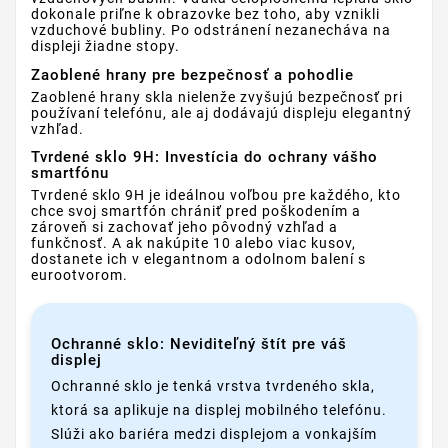
dokonale priľne k obrazovke bez toho, aby vznikli
vzduchové bubliny. Po odstránení nezanecháva na
displeji žiadne stopy.
Zaoblené hrany pre bezpečnosť a pohodlie
Zaoblené hrany skla nielenže zvyšujú bezpečnosť pri
používaní telefónu, ale aj dodávajú displeju elegantný
vzhľad.
Tvrdené sklo 9H: Investícia do ochrany vášho
smartfónu
Tvrdené sklo 9H je ideálnou voľbou pre každého, kto
chce svoj smartfón chrániť pred poškodením a
zároveň si zachovať jeho pôvodný vzhľad a
funkčnosť. A ak nakúpite 10 alebo viac kusov,
dostanete ich v elegantnom a odolnom balení s
eurootvorom.
Ochranné sklo: Neviditeľný štít pre váš
displej
Ochranné sklo je tenká vrstva tvrdeného skla,
ktorá sa aplikuje na displej mobilného telefónu.
Slúži ako bariéra medzi displejom a vonkajším