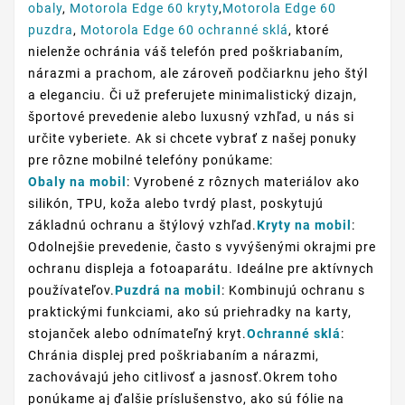
obaly
,
Motorola Edge 60 kryty
,
Motorola Edge 60
puzdra
,
Motorola Edge 60 ochranné sklá
, ktoré
nielenže ochránia váš telefón pred poškriabaním,
nárazmi a prachom, ale zároveň podčiarknu jeho štýl
a eleganciu. Či už preferujete minimalistický dizajn,
športové prevedenie alebo luxusný vzhľad, u nás si
určite vyberiete. Ak si chcete vybrať z našej ponuky
pre rôzne mobilné telefóny ponúkame:
Obaly na mobil
: Vyrobené z rôznych materiálov ako
silikón, TPU, koža alebo tvrdý plast, poskytujú
základnú ochranu a štýlový vzhľad.
Kryty na mobil
:
Odolnejšie prevedenie, často s vyvýšenými okrajmi pre
ochranu displeja a fotoaparátu. Ideálne pre aktívnych
používateľov.
Puzdrá na mobil
: Kombinujú ochranu s
praktickými funkciami, ako sú priehradky na karty,
stojanček alebo odnímateľný kryt.
Ochranné sklá
:
Chránia displej pred poškriabaním a nárazmi,
zachovávajú jeho citlivosť a jasnosť.Okrem toho
ponúkame aj ďalšie príslušenstvo, ako sú fólie na