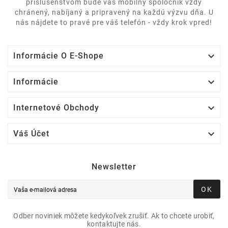
príslušenstvom bude váš mobilný spoločník vždy
chránený, nabíjaný a pripravený na každú výzvu dňa. U
nás nájdete to pravé pre váš telefón - vždy krok vpred!

Informácie O E-Shope

Informácie

Internetové Obchody

Váš Účet
Newsletter
OK
Odber noviniek môžete kedykoľvek zrušiť. Ak to chcete urobiť,
kontaktujte nás.