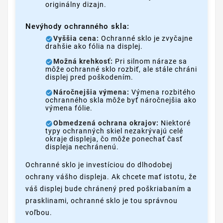
originálny dizajn.
Nevýhody ochranného skla:
Vyššia cena:
Ochranné sklo je zvyčajne
drahšie ako fólia na displej.
Možná krehkosť:
Pri silnom náraze sa
môže ochranné sklo rozbiť, ale stále chráni
displej pred poškodením.
Náročnejšia výmena:
Výmena rozbitého
ochranného skla môže byť náročnejšia ako
výmena fólie.
Obmedzená ochrana okrajov:
Niektoré
typy ochranných skiel nezakrývajú celé
okraje displeja, čo môže ponechať časť
displeja nechránenú.
Ochranné sklo je investíciou do dlhodobej
ochrany vášho displeja. Ak chcete mať istotu, že
váš displej bude chránený pred poškriabaním a
prasklinami, ochranné sklo je tou správnou
voľbou.