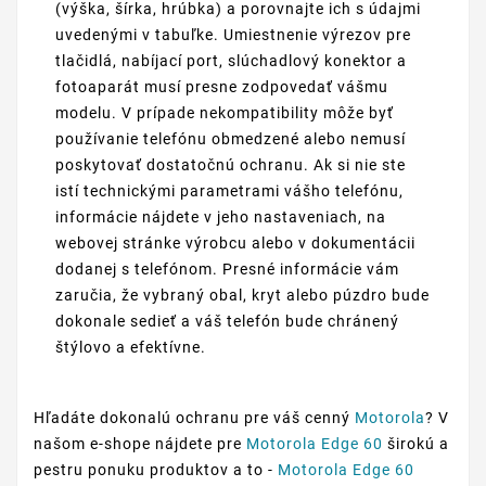
(výška, šírka, hrúbka) a porovnajte ich s údajmi
uvedenými v tabuľke. Umiestnenie výrezov pre
tlačidlá, nabíjací port, slúchadlový konektor a
fotoaparát musí presne zodpovedať vášmu
modelu. V prípade nekompatibility môže byť
používanie telefónu obmedzené alebo nemusí
poskytovať dostatočnú ochranu. Ak si nie ste
istí technickými parametrami vášho telefónu,
informácie nájdete v jeho nastaveniach, na
webovej stránke výrobcu alebo v dokumentácii
dodanej s telefónom. Presné informácie vám
zaručia, že vybraný obal, kryt alebo púzdro bude
dokonale sedieť a váš telefón bude chránený
štýlovo a efektívne.
Hľadáte dokonalú ochranu pre váš cenný
Motorola
? V
našom e-shope nájdete pre
Motorola Edge 60
širokú a
pestru ponuku produktov a to -
Motorola Edge 60