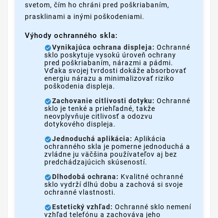
svetom, čím ho chráni pred poškriabaním,
prasklinami a inými poškodeniami.
Výhody ochranného skla:
Vynikajúca ochrana displeja:
Ochranné
sklo poskytuje vysokú úroveň ochrany
pred poškriabaním, nárazmi a pádmi.
Vďaka svojej tvrdosti dokáže absorbovať
energiu nárazu a minimalizovať riziko
poškodenia displeja.
Zachovanie citlivosti dotyku:
Ochranné
sklo je tenké a priehľadné, takže
neovplyvňuje citlivosť a odozvu
dotykového displeja.
Jednoduchá aplikácia:
Aplikácia
ochranného skla je pomerne jednoduchá a
zvládne ju väčšina používateľov aj bez
predchádzajúcich skúseností.
Dlhodobá ochrana:
Kvalitné ochranné
sklo vydrží dlhú dobu a zachová si svoje
ochranné vlastnosti.
Estetický vzhľad:
Ochranné sklo nemení
vzhľad telefónu a zachováva jeho