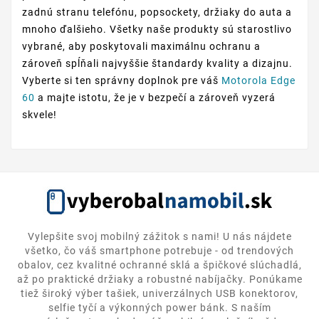
zadnú stranu telefónu, popsockety, držiaky do auta a
mnoho ďalšieho. Všetky naše produkty sú starostlivo
vybrané, aby poskytovali maximálnu ochranu a
zároveň spĺňali najvyššie štandardy kvality a dizajnu.
Vyberte si ten správny doplnok pre váš
Motorola Edge
60
a majte istotu, že je v bezpečí a zároveň vyzerá
skvele!
Vylepšite svoj mobilný zážitok s nami! U nás nájdete
všetko, čo váš smartphone potrebuje - od trendových
obalov, cez kvalitné ochranné sklá a špičkové slúchadlá,
až po praktické držiaky a robustné nabíjačky. Ponúkame
tiež široký výber tašiek, univerzálnych USB konektorov,
selfie tyčí a výkonných power bánk. S naším