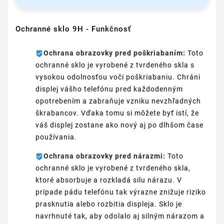
Ochranné sklo 9H - Funkčnosť
Ochrana obrazovky pred poškriabaním:
Toto
ochranné sklo je vyrobené z tvrdeného skla s
vysokou odolnosťou voči poškriabaniu. Chráni
displej vášho telefónu pred každodenným
opotrebením a zabraňuje vzniku nevzhľadných
škrabancov. Vďaka tomu si môžete byť istí, že
váš displej zostane ako nový aj po dlhšom čase
používania.
Ochrana obrazovky pred nárazmi:
Toto
ochranné sklo je vyrobené z tvrdeného skla,
ktoré absorbuje a rozkladá silu nárazu. V
prípade pádu telefónu tak výrazne znižuje riziko
prasknutia alebo rozbitia displeja. Sklo je
navrhnuté tak, aby odolalo aj silným nárazom a