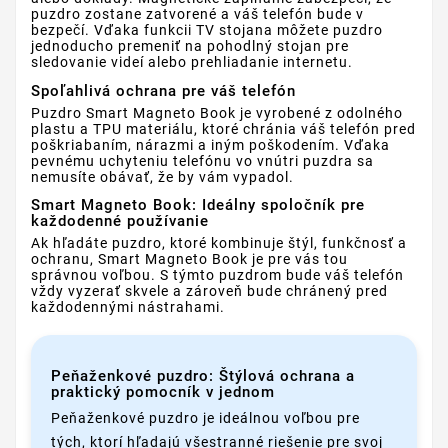
puzdro zostane zatvorené a váš telefón bude v
bezpečí. Vďaka funkcii TV stojana môžete puzdro
jednoducho premeniť na pohodlný stojan pre
sledovanie videí alebo prehliadanie internetu.
Spoľahlivá ochrana pre váš telefón
Puzdro Smart Magneto Book je vyrobené z odolného
plastu a TPU materiálu, ktoré chránia váš telefón pred
poškriabaním, nárazmi a iným poškodením. Vďaka
pevnému uchyteniu telefónu vo vnútri puzdra sa
nemusíte obávať, že by vám vypadol.
Smart Magneto Book: Ideálny spoločník pre
každodenné používanie
Ak hľadáte puzdro, ktoré kombinuje štýl, funkčnosť a
ochranu, Smart Magneto Book je pre vás tou
správnou voľbou. S týmto puzdrom bude váš telefón
vždy vyzerať skvele a zároveň bude chránený pred
každodennými nástrahami.
Peňaženkové puzdro: Štýlová ochrana a
praktický pomocník v jednom
Peňaženkové puzdro je ideálnou voľbou pre
tých, ktorí hľadajú všestranné riešenie pre svoj