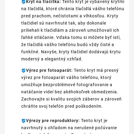
Kryt na tlačítka:
Tento kryt je vybavený krytmi
na tlačidlá, ktoré chránia tlačidlá vášho telefónu
pred prachom, nečistotami a vlhkosťou. Kryty
tlačidiel sú navrhnuté tak, aby dokonale
priliehali k tlačidlám a zároveň umožňovali ich
ľahké stláčanie. Vďaka tomu si môžete byť istí,
že tlačidlá vášho telefónu budú vždy čisté a
funkčné. Navyše, kryty tlačidiel dodávajú krytu
moderný a elegantný vzhľad.
Výrez pre fotoaparát:
Tento kryt má presný
výrez pre fotoaparát vášho telefónu, ktorý
umožňuje bezproblémové fotografovanie a
natáčanie videí bez akéhokoľvek obmedzenia.
Zachovajte si kvalitu svojich záberov a zároveň
chráňte svoj telefón pred poškodením.
Výrezy pre reproduktory:
Tento kryt je
navrhnutý s ohľadom na nerušené počúvanie