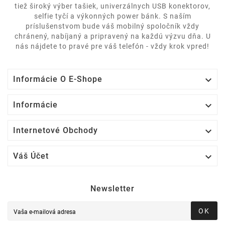
tiež široký výber tašiek, univerzálnych USB konektorov,
selfie tyčí a výkonných power bánk. S naším
príslušenstvom bude váš mobilný spoločník vždy
chránený, nabíjaný a pripravený na každú výzvu dňa. U
nás nájdete to pravé pre váš telefón - vždy krok vpred!

Informácie O E-Shope

Informácie

Internetové Obchody

Váš Účet
Newsletter
OK