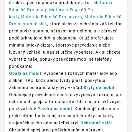
širokú a pestru ponuku produktov a to -
Motorola
Edge 60 Pro obaly
,
Motorola Edge 60 Pro
kryty
,
Motorola Edge 60 Pro puzdra
,
Motorola Edge 60
Pro ochranné sklá
, ktoré nielenže ochránia váš telefón
pred poškriabaním, nárazmi a prachom, ale zároveň
podčiarknu jeho štýl a eleganciu. Či už preferujete
minimalistický dizajn, športové prevedenie alebo
luxusný vzhľad, u nás si určite vyberiete. Ak si chcete
vybrať z našej ponuky pre rôzne mobilné telefóny
ponúkame:
Obaly na mobil
: Vyrobené z rôznych materiálov ako
silikón, TPU, koža alebo tvrdý plast, poskytujú
základnú ochranu a štýlový vzhľad.
Kryty na mobil
:
Odolnejšie prevedenie, často s vyvýšenými okrajmi pre
ochranu displeja a fotoaparátu. Ideálne pre aktívnych
používateľov.
Puzdrá na mobil
: Kombinujú ochranu s
praktickými funkciami, ako sú priehradky na karty,
stojanček alebo odnímateľný kryt.
Ochranné sklá
:
Chránia displej pred poškriabaním a nárazmi,