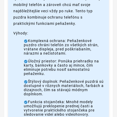
mobilný telefón a zároveň chcú mať svoje
najdôležitejšie veci vždy po ruke. Tento typ
puzdra kombinuje ochranu telefónu s
praktickými funkciami peňaženky.
Výhody:
Komplexná ochrana: Peňaženkové
puzdro chráni telefón zo všetkých strán,
vrátane displeja, pred poškriabaním,
nárazmi a nečistotami.
Úložný priestor: Ponúka priehradky na
karty, bankovky a často aj mince, čím
eliminuje potrebu nosiť samostatnú
peňaženku.
Štýlový doplnok: Peňaženkové puzdrá sú
dostupné v rôznych materiáloch, farbách a
dizajnoch, čím sa stávajú módnym
doplnkom.
Funkcia stojančeka: Mnohé modely
umožňujú preklopenie prednej časti a
vytvorenie praktického stojančeka pre
sledovanie videí alebo videohovory.