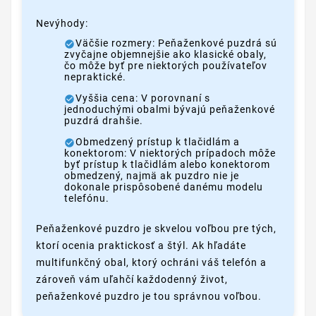
Nevýhody:
Väčšie rozmery: Peňaženkové puzdrá sú
zvyčajne objemnejšie ako klasické obaly,
čo môže byť pre niektorých používateľov
nepraktické.
Vyššia cena: V porovnaní s
jednoduchými obalmi bývajú peňaženkové
puzdrá drahšie.
Obmedzený prístup k tlačidlám a
konektorom: V niektorých prípadoch môže
byť prístup k tlačidlám alebo konektorom
obmedzený, najmä ak puzdro nie je
dokonale prispôsobené danému modelu
telefónu.
Peňaženkové puzdro je skvelou voľbou pre tých,
ktorí ocenia praktickosť a štýl. Ak hľadáte
multifunkčný obal, ktorý ochráni váš telefón a
zároveň vám uľahčí každodenný život,
peňaženkové puzdro je tou správnou voľbou.