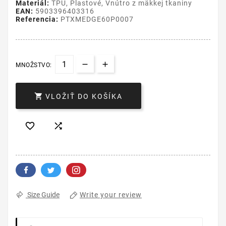
Materiál:
TPU, Plastové, Vnútro z mäkkej tkaniny
EAN:
5903396403316
Referencia:
PTXMEDGE60P0007
MNOŽSTVO:

VLOŽIŤ DO KOŠÍKA


Write your review
Size Guide