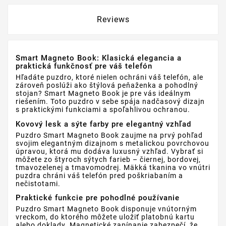
Reviews
Smart Magneto Book: Klasická elegancia a
praktická funkčnosť pre váš telefón
Hľadáte puzdro, ktoré nielen ochráni váš telefón, ale
zároveň poslúži ako štýlová peňaženka a pohodlný
stojan? Smart Magneto Book je pre vás ideálnym
riešením. Toto puzdro v sebe spája nadčasový dizajn
s praktickými funkciami a spoľahlivou ochranou.
Kovový lesk a sýte farby pre elegantný vzhľad
Puzdro Smart Magneto Book zaujme na prvý pohľad
svojim elegantným dizajnom s metalickou povrchovou
úpravou, ktorá mu dodáva luxusný vzhľad. Vybrať si
môžete zo štyroch sýtych farieb – čiernej, bordovej,
tmavozelenej a tmavomodrej. Mäkká tkanina vo vnútri
puzdra chráni váš telefón pred poškriabaním a
nečistotami.
Praktické funkcie pre pohodlné používanie
Puzdro Smart Magneto Book disponuje vnútorným
vreckom, do ktorého môžete uložiť platobnú kartu
alebo doklady. Magnetické zapínanie zabezpečí, že