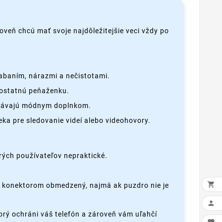
oveň chcú mať svoje najdôležitejšie veci vždy po
iabaním, nárazmi a nečistotami.
amostatnú peňaženku.
 stávajú módnym doplnkom.
ka pre sledovanie videí alebo videohovory.
rých používateľov nepraktické.

o konektorom obmedzený, najmä ak puzdro nie je

torý ochráni váš telefón a zároveň vám uľahčí