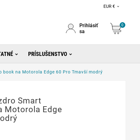
EUR €

Prihlásiť
0
sa
TATNÉ
PRÍSLUŠENSTVO
 book na Motorola Edge 60 Pro Tmavší modrý
zdro Smart
a Motorola Edge
odrý