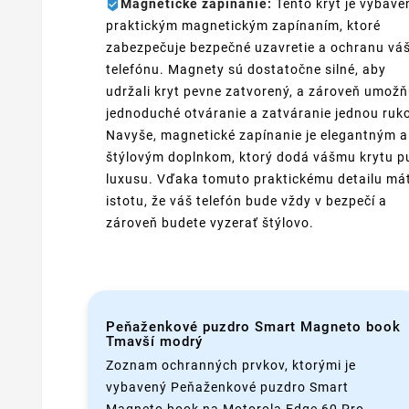
Magnetické zapínanie:
Tento kryt je vybave
praktickým magnetickým zapínaním, ktoré
zabezpečuje bezpečné uzavretie a ochranu vá
telefónu. Magnety sú dostatočne silné, aby
udržali kryt pevne zatvorený, a zároveň umožň
jednoduché otváranie a zatváranie jednou ruk
Navyše, magnetické zapínanie je elegantným a
štýlovým doplnkom, ktorý dodá vášmu krytu p
luxusu. Vďaka tomuto praktickému detailu má
istotu, že váš telefón bude vždy v bezpečí a
zároveň budete vyzerať štýlovo.
Peňaženkové puzdro Smart Magneto book
Tmavší modrý
Zoznam ochranných prvkov, ktorými je
vybavený Peňaženkové puzdro Smart