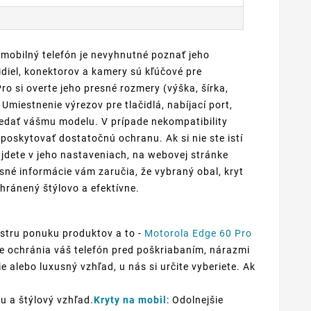
 mobilný telefón je nevyhnutné poznať jeho
diel, konektorov a kamery sú kľúčové pre
o si overte jeho presné rozmery (výška, šírka,
Umiestnenie výrezov pre tlačidlá, nabíjací port,
edať vášmu modelu. V prípade nekompatibility
oskytovať dostatočnú ochranu. Ak si nie ste istí
jdete v jeho nastaveniach, na webovej stránke
sné informácie vám zaručia, že vybraný obal, kryt
hránený štýlovo a efektívne.
stru ponuku produktov a to -
Motorola Edge 60 Pro
nže ochránia váš telefón pred poškriabaním, nárazmi
e alebo luxusný vzhľad, u nás si určite vyberiete. Ak
u a štýlový vzhľad.
Kryty na mobil
: Odolnejšie