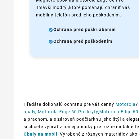
Magneto book na Motorola Edge 60 Pro
Tmavší modrý ,ktoré pomáhajú chrániť vaš
mobilný telefón pred jeho poškodením.
Ochrana pred poškriabaním
Ochrana pred poškodením
Hľadáte dokonalú ochranu pre váš cenný
Motorola
?
obaly
,
Motorola Edge 60 Pro kryty
,
Motorola Edge 60
a prachom, ale zároveň podčiarknu jeho štýl a elegan
si chcete vybrať z našej ponuky pre rôzne mobilné 
Obaly na mobil
: Vyrobené z rôznych materiálov ako 