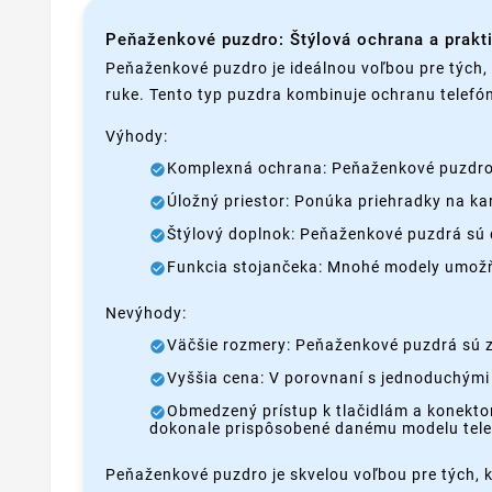
Peňaženkové puzdro: Štýlová ochrana a prak
Peňaženkové puzdro je ideálnou voľbou pre tých, k
ruke. Tento typ puzdra kombinuje ochranu telefó
Výhody:
Komplexná ochrana: Peňaženkové puzdro ch
Úložný priestor: Ponúka priehradky na ka
Štýlový doplnok: Peňaženkové puzdrá sú 
Funkcia stojančeka: Mnohé modely umožňuj
Nevýhody:
Väčšie rozmery: Peňaženkové puzdrá sú zv
Vyššia cena: V porovnaní s jednoduchými
Obmedzený prístup k tlačidlám a konekto
dokonale prispôsobené danému modelu tele
Peňaženkové puzdro je skvelou voľbou pre tých, kt