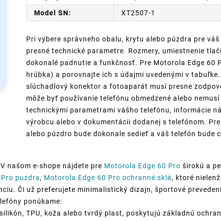
Model SN:
XT2507-1
Pri výbere správneho obalu, krytu alebo púzdra pre váš
presné technické parametre. Rozmery, umiestnenie tlači
dokonalé padnutie a funkčnosť. Pre Motorola Edge 60 Pr
hrúbka) a porovnajte ich s údajmi uvedenými v tabuľke. 
slúchadlový konektor a fotoaparát musí presne zodpov
môže byť používanie telefónu obmedzené alebo nemusí p
technickými parametrami vášho telefónu, informácie ná
výrobcu alebo v dokumentácii dodanej s telefónom. Pre
alebo púzdro bude dokonale sedieť a váš telefón bude c
 V našom e-shope nájdete pre
Motorola Edge 60 Pro
širokú a pe
 Pro puzdra
,
Motorola Edge 60 Pro ochranné sklá
, ktoré niele
ciu. Či už preferujete minimalistický dizajn, športové prevedeni
telefóny ponúkame:
silikón, TPU, koža alebo tvrdý plast, poskytujú základnú ochran