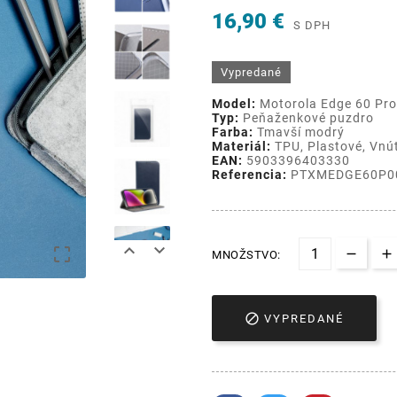
16,90 €
S DPH
Vypredané
Model:
Motorola Edge 60 Pro
Typ:
Peňaženkové puzdro
Farba:
Tmavší modrý
Materiál:
TPU, Plastové, Vnút
EAN:
5903396403330
Referencia:
PTXMEDGE60P0



MNOŽSTVO:

VYPREDANÉ