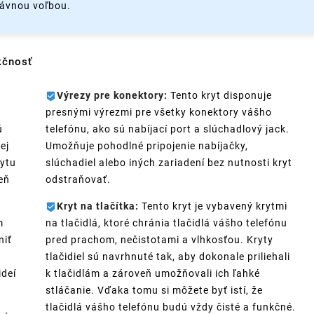
rávnou voľbou.
kčnosť
Výrezy pre konektory:
Tento kryt disponuje
presnými výrezmi pre všetky konektory vášho
ú
telefónu, ako sú nabíjací port a slúchadlový jack.
ej
Umožňuje pohodlné pripojenie nabíjačky,
rytu
slúchadiel alebo iných zariadení bez nutnosti kryt
eň
odstraňovať.
Kryt na tlačítka:
Tento kryt je vybavený krytmi
m
na tlačidlá, ktoré chránia tlačidlá vášho telefónu
niť
pred prachom, nečistotami a vlhkosťou. Kryty
tlačidiel sú navrhnuté tak, aby dokonale priliehali
ideí
k tlačidlám a zároveň umožňovali ich ľahké
stláčanie. Vďaka tomu si môžete byť istí, že
tlačidlá vášho telefónu budú vždy čisté a funkčné.