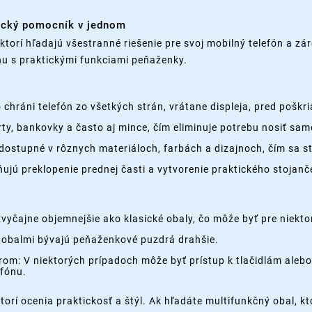
tický pomocník v jednom
torí hľadajú všestranné riešenie pre svoj mobilný telefón a zár
nu s praktickými funkciami peňaženky.
ráni telefón zo všetkých strán, vrátane displeja, pred poškr
rty, bankovky a často aj mince, čím eliminuje potrebu nosiť s
dostupné v rôznych materiáloch, farbách a dizajnoch, čím sa
ú preklopenie prednej časti a vytvorenie praktického stojanče
yčajne objemnejšie ako klasické obaly, čo môže byť pre niekto
 obalmi bývajú peňaženkové puzdrá drahšie.
rom: V niektorých prípadoch môže byť prístup k tlačidlám aleb
fónu.
orí ocenia praktickosť a štýl. Ak hľadáte multifunkčný obal, k