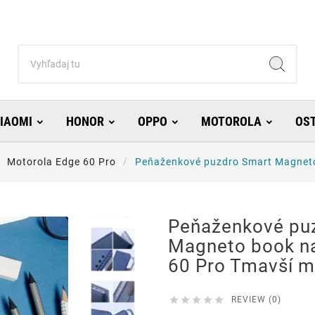
IAOMI
HONOR
OPPO
MOTOROLA
OS
Motorola Edge 60 Pro
Peňaženkové puzdro Smart Magneto
Peňaženkové pu
Magneto book n
60 Pro Tmavší m





REVIEW (0)