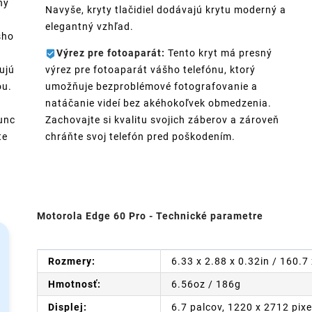
ný
Navyše, kryty tlačidiel dodávajú krytu moderný a
elegantný vzhľad.
šho
Výrez pre fotoaparát:
Tento kryt má presný
ujú
výrez pre fotoaparát vášho telefónu, ktorý
ou.
umožňuje bezproblémové fotografovanie a
natáčanie videí bez akéhokoľvek obmedzenia.
unc
Zachovajte si kvalitu svojich záberov a zároveň
te
chráňte svoj telefón pred poškodením.
Motorola Edge 60 Pro - Technické parametre
Rozmery:
6.33 x 2.88 x 0.32in / 160.
Hmotnosť:
6.56oz / 186g
Displej:
6.7 palcov, 1220 x 2712 pixe