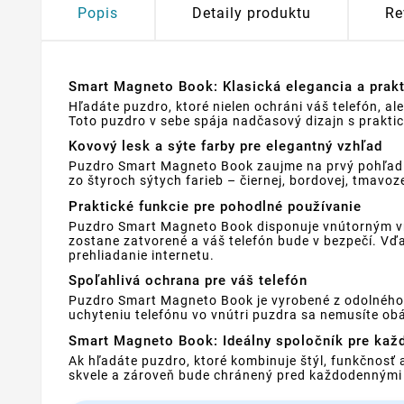
Popis
Detaily produktu
Re
Smart Magneto Book: Klasická elegancia a prakt
Hľadáte puzdro, ktoré nielen ochráni váš telefón, a
Toto puzdro v sebe spája nadčasový dizajn s prakti
Kovový lesk a sýte farby pre elegantný vzhľad
Puzdro Smart Magneto Book zaujme na prvý pohľad 
zo štyroch sýtych farieb – čiernej, bordovej, tmavo
Praktické funkcie pre pohodlné používanie
Puzdro Smart Magneto Book disponuje vnútorným vre
zostane zatvorené a váš telefón bude v bezpečí. Vď
prehliadanie internetu.
Spoľahlivá ochrana pre váš telefón
Puzdro Smart Magneto Book je vyrobené z odolného 
uchyteniu telefónu vo vnútri puzdra sa nemusíte ob
Smart Magneto Book: Ideálny spoločník pre kaž
Ak hľadáte puzdro, ktoré kombinuje štýl, funkčnosť
skvele a zároveň bude chránený pred každodennými