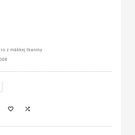
ro z mäkkej tkaniny
008

