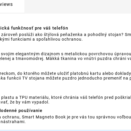
views
ická funkčnosť pre váš telefón
le zároveň poslúži ako štýlová peňaženka a pohodlný stojan? S
ckými funkciami a spoľahlivou ochranou.
svojim elegantným dizajnom s metalickou povrchovou úpravou,
zelenej a tmavomodrej. Mäkká tkanina vo vnútri puzdra chráni v
ckom, do ktorého môžete uložiť platobnú kartu alebo doklady
aka funkcii TV stojana môžete puzdro jednoducho premeniť na p
plastu a TPU materiálu, ktoré chránia váš telefón pred pošk
ávať, že by vám vypadol.
dodenné používanie
 a ochranu, Smart Magneto Book je pre vás tou správnou voľbo
 nástrahami.