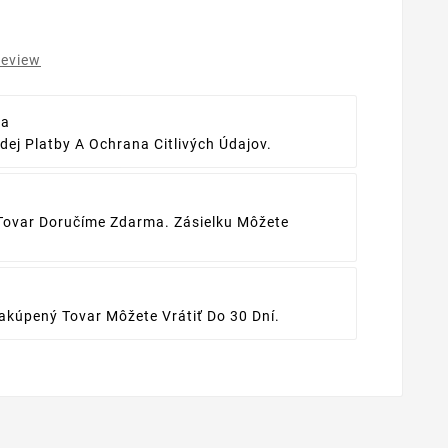
review
ba
ej Platby A Ochrana Citlivých Údajov.
Tovar Doručíme Zdarma. Zásielku Môžete
kúpený Tovar Môžete Vrátiť Do 30 Dní.