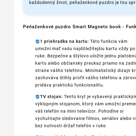
každodenný život, peňaženkové puzdro je tou sp
Peňaženkové puzdro Smart Magneto book - Fun
1 priehradka na kartu:
Táto funkcia vám
umožní mať vašu najdôležitejšiu kartu vždy po
ruke. Bezpečne a štýlovo uložte jednu platobn
kartu alebo občiansky preukaz priamo na zadn
strane vášho telefónu. Minimalistický dizajn k
zachováva štíhly profil vášho telefónu a zárov
pridáva praktickú funkcionalitu.
TV stojan:
Tento kryt je vybavený praktický
výklopným stojanom, ktorý vám umožní preme
váš telefón na mini televízor. Pohodlne si
vychutnajte sledovanie filmov, seriálov alebo v
bez nutnosti držať telefón v ruke.