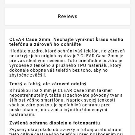
Reviews
CLEAR Case 2mm: Nechajte vyniknúť krásu vášho
telefónu a zároveň ho ochráňte
Hľadáte puzdro, ktoré ochráni váš telefón, no zároveň
nezakryje jeho originálny dizajn? CLEAR Case 2mm je
pre vás ideálnym riešením. Toto priehľadné puzdro je
vyrobené z tenkého a pružného TPU materiálu, ktorý
dokonale obopne váš telefón bez toho, aby ho
zbytočne zväčšil.
Tenký a ľahký, ale zároveň odolný
S hrúbkou iba 2 mm je CLEAR Case 2mm takmer
nepostrehnuteľný, takže si zachováte pôvodný tvar a
štíhlosť vášho smartfónu. Napriek svojej tenkosti
však puzdro poskytuje spoľahlivú ochranu pred
poškriabaním, nárazmi a inými každodennými
nástrahami.
Zvýšená ochrana displeja a fotoaparátu
Zvýšený okraj okolo obrazovky a fotoaparátu chráni
tieto citlivé časti vášho telefónu pred poškodením pri