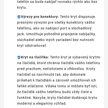
telefón sa bude nabíjať rovnako rýchlo ako bez
krytu.
Výrezy pre konektory:
Tento kryt disponuje
presnými výrezmi pre všetky konektory vášho
telefónu, ako sú nabíjací port a slúchadlový
jack. Umožňuje pohodlné pripojenie nabíjačky,
slúchadiel alebo iných zariadení bez nutnosti
kryt odstraňovať.
Kryt na tlačítka:
Tento kryt je vybavený krytmi
na tlačidlá, ktoré chránia tlačidlá vášho telefónu
pred prachom, nečistotami a vlhkosťou. Kryty
tlačidiel sú navrhnuté tak, aby dokonale
priliehali k tlačidlám a zároveň umožňovali ich
ľahké stláčanie. Vďaka tomu si môžete byť istí,
že tlačidlá vášho telefónu budú vždy čisté a
funkčné. Navyše, kryty tlačidiel dodávajú krytu
moderný a elegantný vzhľad.