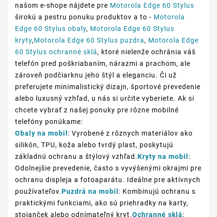
našom e-shope nájdete pre
Motorola Edge 60 Stylus
širokú a pestru ponuku produktov a to -
Motorola
Edge 60 Stylus obaly
,
Motorola Edge 60 Stylus
kryty
,
Motorola Edge 60 Stylus puzdra
,
Motorola Edge
60 Stylus ochranné sklá
, ktoré nielenže ochránia váš
telefón pred poškriabaním, nárazmi a prachom, ale
zároveň podčiarknu jeho štýl a eleganciu. Či už
preferujete minimalistický dizajn, športové prevedenie
alebo luxusný vzhľad, u nás si určite vyberiete. Ak si
chcete vybrať z našej ponuky pre rôzne mobilné
telefóny ponúkame:
Obaly na mobil
: Vyrobené z rôznych materiálov ako
silikón, TPU, koža alebo tvrdý plast, poskytujú
základnú ochranu a štýlový vzhľad.
Kryty na mobil
:
Odolnejšie prevedenie, často s vyvýšenými okrajmi pre
ochranu displeja a fotoaparátu. Ideálne pre aktívnych
používateľov.
Puzdrá na mobil
: Kombinujú ochranu s
praktickými funkciami, ako sú priehradky na karty,
stojanček alebo odnímateľný kryt.
Ochranné sklá
: