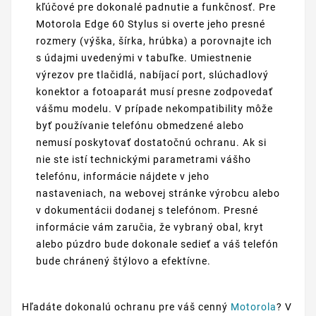
kľúčové pre dokonalé padnutie a funkčnosť. Pre
Motorola Edge 60 Stylus si overte jeho presné
rozmery (výška, šírka, hrúbka) a porovnajte ich
s údajmi uvedenými v tabuľke. Umiestnenie
výrezov pre tlačidlá, nabíjací port, slúchadlový
konektor a fotoaparát musí presne zodpovedať
vášmu modelu. V prípade nekompatibility môže
byť používanie telefónu obmedzené alebo
nemusí poskytovať dostatočnú ochranu. Ak si
nie ste istí technickými parametrami vášho
telefónu, informácie nájdete v jeho
nastaveniach, na webovej stránke výrobcu alebo
v dokumentácii dodanej s telefónom. Presné
informácie vám zaručia, že vybraný obal, kryt
alebo púzdro bude dokonale sedieť a váš telefón
bude chránený štýlovo a efektívne.
Hľadáte dokonalú ochranu pre váš cenný
Motorola
? V