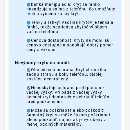
Ľahká manipulácia: Kryt sa ľahko
nasadzuje a sníma z telefónu, čo umožňuje
rýchlu výmenu za iný kryt.
Tenký a ľahký: Väčšina krytov je tenká a
ľahká, takže nepridáva zbytočný objem
vášmu telefónu.
Cenová dostupnosť: Kryty na mobil sú
cenovo dostupné a ponúkajú dobrý pomer
ceny a výkonu.
Nevýhody krytu na mobil:
Obmedzená ochrana: Kryt chráni iba
zadnú stranu a boky telefónu, displej
zostáva nechránený.
Neposkytuje ochranu proti pádom z
väčšej výšky: Pri páde z väčšej výšky
nemusí kryt dostatočne ochrániť telefón
pred poškodením.
Môže sa poškriabať alebo poškodiť:
Samotný kryt sa môže časom poškriabať
alebo poškodiť, najmä ak je vyrobený z
menej odolných materiálov.