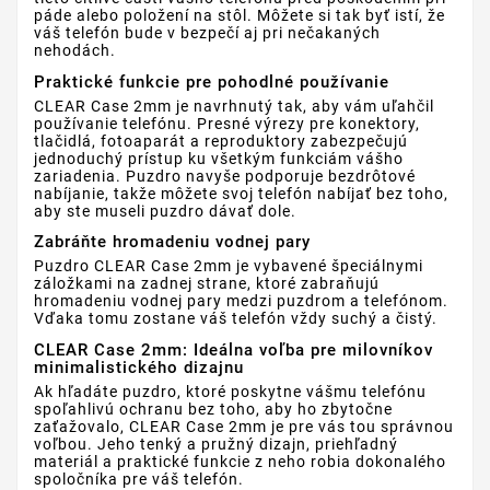
páde alebo položení na stôl. Môžete si tak byť istí, že
váš telefón bude v bezpečí aj pri nečakaných
nehodách.
Praktické funkcie pre pohodlné používanie
CLEAR Case 2mm je navrhnutý tak, aby vám uľahčil
používanie telefónu. Presné výrezy pre konektory,
tlačidlá, fotoaparát a reproduktory zabezpečujú
jednoduchý prístup ku všetkým funkciám vášho
zariadenia. Puzdro navyše podporuje bezdrôtové
nabíjanie, takže môžete svoj telefón nabíjať bez toho,
aby ste museli puzdro dávať dole.
Zabráňte hromadeniu vodnej pary
Puzdro CLEAR Case 2mm je vybavené špeciálnymi
záložkami na zadnej strane, ktoré zabraňujú
hromadeniu vodnej pary medzi puzdrom a telefónom.
Vďaka tomu zostane váš telefón vždy suchý a čistý.
CLEAR Case 2mm: Ideálna voľba pre milovníkov
minimalistického dizajnu
Ak hľadáte puzdro, ktoré poskytne vášmu telefónu
spoľahlivú ochranu bez toho, aby ho zbytočne
zaťažovalo, CLEAR Case 2mm je pre vás tou správnou
voľbou. Jeho tenký a pružný dizajn, priehľadný
materiál a praktické funkcie z neho robia dokonalého
spoločníka pre váš telefón.