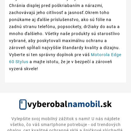
Chránia displej pred poškriabaním a nárazmi,
zachovávajú jeho citlivosť a jasnosť.Okrem toho
ponúkame aj ďalšie príslušenstvo, ako sú fólie na
zadnú stranu telefónu, popsockety, držiaky do auta a
mnoho ďalšieho. Všetky naše produkty sú starostlivo
vybrané, aby poskytovali maximálnu ochranu a
zároveň spĺňali najvyššie štandardy kvality a dizajnu.
Vyberte si ten správny doplnok pre váš
Motorola Edge
60 Stylus
a majte istotu, že je v bezpečí a zároveň
vyzerá skvele!
Vylepšite svoj mobilný zážitok s nami! U nás nájdete
všetko, čo váš smartphone potrebuje - od trendových
obalov, cez kvalitné ochranné sklá a špičkové slúchadlá,