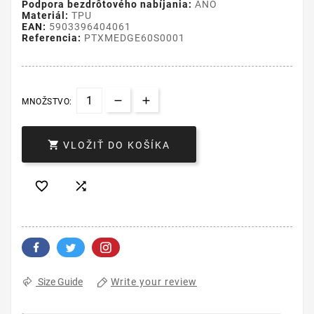
Podpora bezdrôtového nabíjania:
ÁNO
Materiál:
TPU
EAN:
5903396404061
Referencia:
PTXMEDGE60S0001
MNOŽSTVO:

VLOŽIŤ DO KOŠÍKA


Write your review
Size Guide