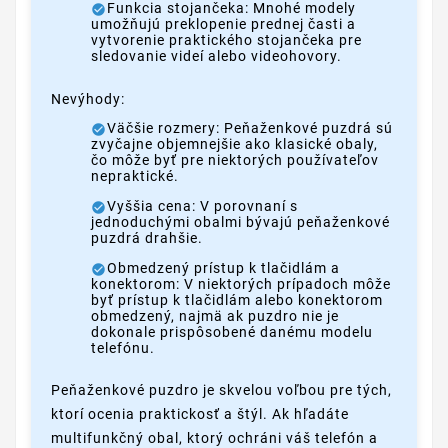
Funkcia stojančeka: Mnohé modely
umožňujú preklopenie prednej časti a
vytvorenie praktického stojančeka pre
sledovanie videí alebo videohovory.
Nevýhody:
Väčšie rozmery: Peňaženkové puzdrá sú
zvyčajne objemnejšie ako klasické obaly,
čo môže byť pre niektorých používateľov
nepraktické.
Vyššia cena: V porovnaní s
jednoduchými obalmi bývajú peňaženkové
puzdrá drahšie.
Obmedzený prístup k tlačidlám a
konektorom: V niektorých prípadoch môže
byť prístup k tlačidlám alebo konektorom
obmedzený, najmä ak puzdro nie je
dokonale prispôsobené danému modelu
telefónu.
Peňaženkové puzdro je skvelou voľbou pre tých,
ktorí ocenia praktickosť a štýl. Ak hľadáte
multifunkčný obal, ktorý ochráni váš telefón a