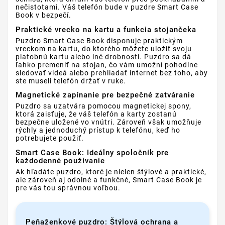
nečistotami. Váš telefón bude v puzdre Smart Case
Book v bezpečí.
Praktické vrecko na kartu a funkcia stojančeka
Puzdro Smart Case Book disponuje praktickým
vreckom na kartu, do ktorého môžete uložiť svoju
platobnú kartu alebo iné drobnosti. Puzdro sa dá
ľahko premeniť na stojan, čo vám umožní pohodlne
sledovať videá alebo prehliadať internet bez toho, aby
ste museli telefón držať v ruke.
Magnetické zapínanie pre bezpečné zatváranie
Puzdro sa uzatvára pomocou magnetickej spony,
ktorá zaisťuje, že váš telefón a karty zostanú
bezpečne uložené vo vnútri. Zároveň však umožňuje
rýchly a jednoduchý prístup k telefónu, keď ho
potrebujete použiť.
Smart Case Book: Ideálny spoločník pre
každodenné používanie
Ak hľadáte puzdro, ktoré je nielen štýlové a praktické,
ale zároveň aj odolné a funkčné, Smart Case Book je
pre vás tou správnou voľbou.
Peňaženkové puzdro: Štýlová ochrana a