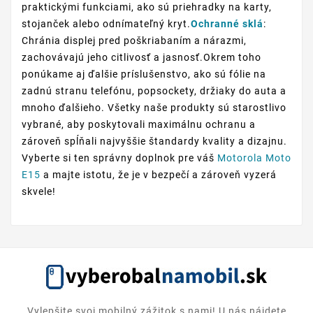
praktickými funkciami, ako sú priehradky na karty,
stojanček alebo odnímateľný kryt.
Ochranné sklá
:
Chránia displej pred poškriabaním a nárazmi,
zachovávajú jeho citlivosť a jasnosť.Okrem toho
ponúkame aj ďalšie príslušenstvo, ako sú fólie na
zadnú stranu telefónu, popsockety, držiaky do auta a
mnoho ďalšieho. Všetky naše produkty sú starostlivo
vybrané, aby poskytovali maximálnu ochranu a
zároveň spĺňali najvyššie štandardy kvality a dizajnu.
Vyberte si ten správny doplnok pre váš
Motorola Moto
E15
a majte istotu, že je v bezpečí a zároveň vyzerá
skvele!
Vylepšite svoj mobilný zážitok s nami! U nás nájdete