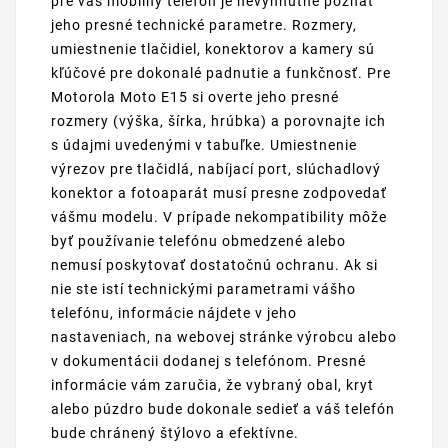
pre váš mobilný telefón je nevyhnutné poznať
jeho presné technické parametre. Rozmery,
umiestnenie tlačidiel, konektorov a kamery sú
kľúčové pre dokonalé padnutie a funkčnosť. Pre
Motorola Moto E15 si overte jeho presné
rozmery (výška, šírka, hrúbka) a porovnajte ich
s údajmi uvedenými v tabuľke. Umiestnenie
výrezov pre tlačidlá, nabíjací port, slúchadlový
konektor a fotoaparát musí presne zodpovedať
vášmu modelu. V prípade nekompatibility môže
byť používanie telefónu obmedzené alebo
nemusí poskytovať dostatočnú ochranu. Ak si
nie ste istí technickými parametrami vášho
telefónu, informácie nájdete v jeho
nastaveniach, na webovej stránke výrobcu alebo
v dokumentácii dodanej s telefónom. Presné
informácie vám zaručia, že vybraný obal, kryt
alebo púzdro bude dokonale sedieť a váš telefón
bude chránený štýlovo a efektívne.