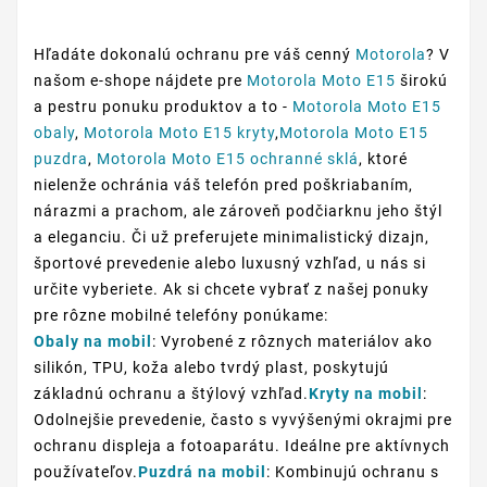
Hľadáte dokonalú ochranu pre váš cenný
Motorola
? V
našom e-shope nájdete pre
Motorola Moto E15
širokú
a pestru ponuku produktov a to -
Motorola Moto E15
obaly
,
Motorola Moto E15 kryty
,
Motorola Moto E15
puzdra
,
Motorola Moto E15 ochranné sklá
, ktoré
nielenže ochránia váš telefón pred poškriabaním,
nárazmi a prachom, ale zároveň podčiarknu jeho štýl
a eleganciu. Či už preferujete minimalistický dizajn,
športové prevedenie alebo luxusný vzhľad, u nás si
určite vyberiete. Ak si chcete vybrať z našej ponuky
pre rôzne mobilné telefóny ponúkame:
Obaly na mobil
: Vyrobené z rôznych materiálov ako
silikón, TPU, koža alebo tvrdý plast, poskytujú
základnú ochranu a štýlový vzhľad.
Kryty na mobil
:
Odolnejšie prevedenie, často s vyvýšenými okrajmi pre
ochranu displeja a fotoaparátu. Ideálne pre aktívnych
používateľov.
Puzdrá na mobil
: Kombinujú ochranu s