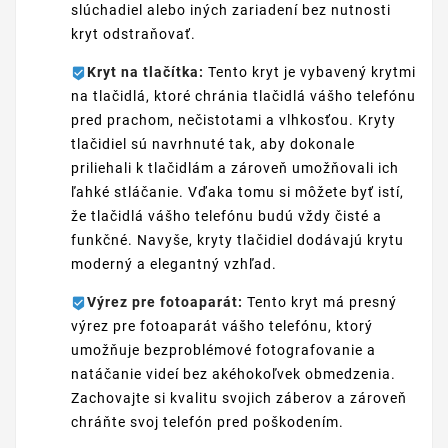
slúchadiel alebo iných zariadení bez nutnosti
kryt odstraňovať.
Kryt na tlačítka:
Tento kryt je vybavený krytmi
na tlačidlá, ktoré chránia tlačidlá vášho telefónu
pred prachom, nečistotami a vlhkosťou. Kryty
tlačidiel sú navrhnuté tak, aby dokonale
priliehali k tlačidlám a zároveň umožňovali ich
ľahké stláčanie. Vďaka tomu si môžete byť istí,
že tlačidlá vášho telefónu budú vždy čisté a
funkčné. Navyše, kryty tlačidiel dodávajú krytu
moderný a elegantný vzhľad.
Výrez pre fotoaparát:
Tento kryt má presný
výrez pre fotoaparát vášho telefónu, ktorý
umožňuje bezproblémové fotografovanie a
natáčanie videí bez akéhokoľvek obmedzenia.
Zachovajte si kvalitu svojich záberov a zároveň
chráňte svoj telefón pred poškodením.