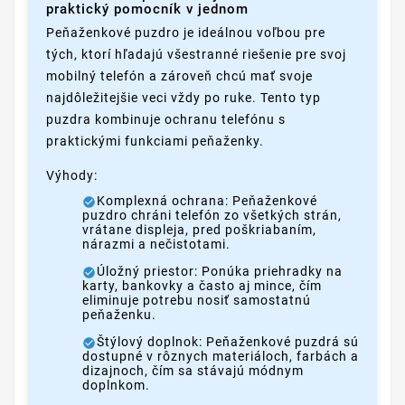
praktický pomocník v jednom
Peňaženkové puzdro je ideálnou voľbou pre
tých, ktorí hľadajú všestranné riešenie pre svoj
mobilný telefón a zároveň chcú mať svoje
najdôležitejšie veci vždy po ruke. Tento typ
puzdra kombinuje ochranu telefónu s
praktickými funkciami peňaženky.
Výhody:
Komplexná ochrana: Peňaženkové
puzdro chráni telefón zo všetkých strán,
vrátane displeja, pred poškriabaním,
nárazmi a nečistotami.
Úložný priestor: Ponúka priehradky na
karty, bankovky a často aj mince, čím
eliminuje potrebu nosiť samostatnú
peňaženku.
Štýlový doplnok: Peňaženkové puzdrá sú
dostupné v rôznych materiáloch, farbách a
dizajnoch, čím sa stávajú módnym
doplnkom.