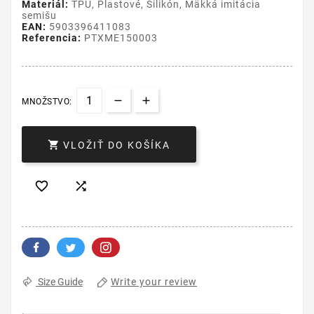
Materiál:
TPU, Plastové, Silikón, Mäkká imitácia
semišu
EAN:
5903396411083
Referencia:
PTXME150003
MNOŽSTVO:

VLOŽIŤ DO KOŠÍKA


Write your review
Size Guide