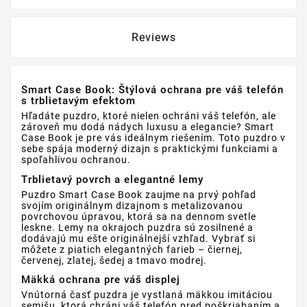
Reviews
Smart Case Book: Štýlová ochrana pre váš telefón
s trblietavým efektom
Hľadáte puzdro, ktoré nielen ochráni váš telefón, ale
zároveň mu dodá nádych luxusu a elegancie? Smart
Case Book je pre vás ideálnym riešením. Toto puzdro v
sebe spája moderný dizajn s praktickými funkciami a
spoľahlivou ochranou.
Trblietavý povrch a elegantné lemy
Puzdro Smart Case Book zaujme na prvý pohľad
svojím originálnym dizajnom s metalizovanou
povrchovou úpravou, ktorá sa na dennom svetle
leskne. Lemy na okrajoch puzdra sú zosilnené a
dodávajú mu ešte originálnejší vzhľad. Vybrať si
môžete z piatich elegantných farieb – čiernej,
červenej, zlatej, šedej a tmavo modrej.
Mäkká ochrana pre váš displej
Vnútorná časť puzdra je vystlaná mäkkou imitáciou
semišu, ktorá chráni váš telefón pred poškriabaním a