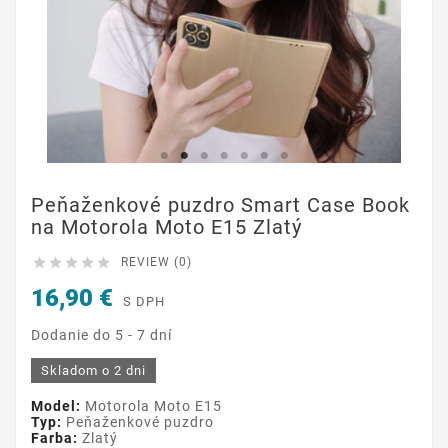
Peňaženkové puzdro Smart Case Book
na Motorola Moto E15 Zlatý





REVIEW (0)
16,90 €
S DPH
Dodanie do 5 - 7 dní
Skladom o 2 dni
Model:
Motorola Moto E15
Typ:
Peňaženkové puzdro
Farba:
Zlatý