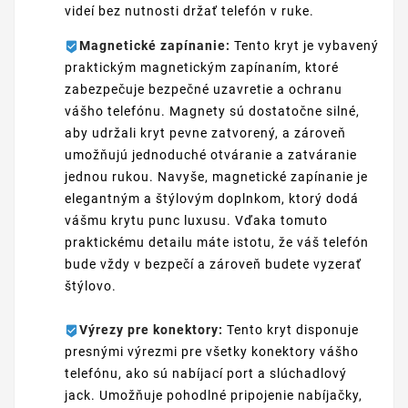
videí bez nutnosti držať telefón v ruke.
Magnetické zapínanie:
Tento kryt je vybavený
praktickým magnetickým zapínaním, ktoré
zabezpečuje bezpečné uzavretie a ochranu
vášho telefónu. Magnety sú dostatočne silné,
aby udržali kryt pevne zatvorený, a zároveň
umožňujú jednoduché otváranie a zatváranie
jednou rukou. Navyše, magnetické zapínanie je
elegantným a štýlovým doplnkom, ktorý dodá
vášmu krytu punc luxusu. Vďaka tomuto
praktickému detailu máte istotu, že váš telefón
bude vždy v bezpečí a zároveň budete vyzerať
štýlovo.
Výrezy pre konektory:
Tento kryt disponuje
presnými výrezmi pre všetky konektory vášho
telefónu, ako sú nabíjací port a slúchadlový
jack. Umožňuje pohodlné pripojenie nabíjačky,