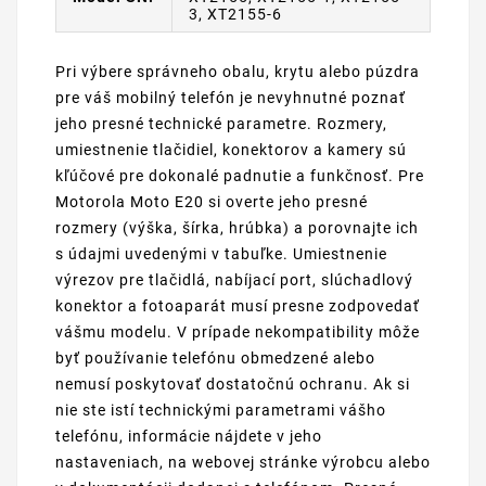
3, XT2155-6
Pri výbere správneho obalu, krytu alebo púzdra
pre váš mobilný telefón je nevyhnutné poznať
jeho presné technické parametre. Rozmery,
umiestnenie tlačidiel, konektorov a kamery sú
kľúčové pre dokonalé padnutie a funkčnosť. Pre
Motorola Moto E20 si overte jeho presné
rozmery (výška, šírka, hrúbka) a porovnajte ich
s údajmi uvedenými v tabuľke. Umiestnenie
výrezov pre tlačidlá, nabíjací port, slúchadlový
konektor a fotoaparát musí presne zodpovedať
vášmu modelu. V prípade nekompatibility môže
byť používanie telefónu obmedzené alebo
nemusí poskytovať dostatočnú ochranu. Ak si
nie ste istí technickými parametrami vášho
telefónu, informácie nájdete v jeho
nastaveniach, na webovej stránke výrobcu alebo