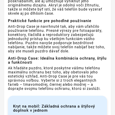
poškriabaním, ale aj umožňuje vyniknúť jeho
originálnemu dizajnu. Akryl je odolný voči žltnutiu,
takže si môžete byť istí, že váš telefón bude vyzerať
skvele aj po dlhšom čase.
Praktické funkcie pre pohodlné používanie
Anti-Drop Case je navrhnuté tak, aby vám uľahčilo
používanie telefónu. Presné výrezy pre fotoaparáty,
konektory, tlačidlá a reproduktory zabezpečujú
jednoduchý prístup ku všetkým funkciám vášho
telefónu. Puzdro navyše podporuje bezdrôtové
nabíjanie, takže môžete svoj telefón nabíjať bez toho,
aby ste museli puzdro dávať dole.
Anti-Drop Case: Ideálna kombinácia ochrany, štýlu
a funkčnosti
Ak hľadáte puzdro, ktoré poskytne vášmu telefónu
maximálnu ochranu bez toho, aby obetovalo jeho
estetický vzhľad, Anti-Drop Case je pre vás tou
správnou voľbou. Vyberte si z troch elegantných
farieb – tmavomodrej, čiernej alebo modrej – a
doprajte svojmu telefónu ochranu, ktorú si zaslúži.
Kryt na mobil: Základná ochrana a štýlový
doplnok v jednom