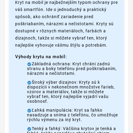
Kryt na mobil je najbežnejším typom ochrany pre
váš smartfón. Ide o jednoduchý a praktický
spôsob, ako ochrániť zariadenie pred
poškriabaním, nárazmi a nečistotami. Kryty sú
dostupné v rôznych materiáloch, farbách a
dizajnoch, takže si môžete vybrať ten, ktorý
najlepšie vyhovuje vášmu štýlu a potrebám.
Výhody krytu na mobil:
Základná ochrana: Kryt chráni zadnú
stranu a boky telefónu pred poškriabaním,
nárazmi a nečistotami.
Široký výber dizajnov: Kryty sú k
dispozícii v nekonečnom množstve farieb,
vzorov a materiálov, takže si môžete
vybrať ten, ktorý najlepšie vyjadrí vašu
osobnosť.
Ľahká manipulácia: Kryt sa ľahko
nasadzuje a sníma z telefónu, čo umožňuje
rýchlu výmenu za iný kryt.
Tenký a ľahký: Väčšina krytov je tenká a