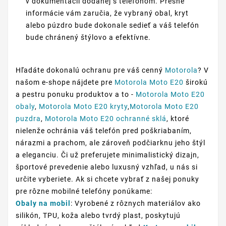
v dokumentácii dodanej s telefónom. Presné
informácie vám zaručia, že vybraný obal, kryt
alebo púzdro bude dokonale sedieť a váš telefón
bude chránený štýlovo a efektívne.
Hľadáte dokonalú ochranu pre váš cenný
Motorola
? V
našom e-shope nájdete pre
Motorola Moto E20
širokú
a pestru ponuku produktov a to -
Motorola Moto E20
obaly
,
Motorola Moto E20 kryty
,
Motorola Moto E20
puzdra
,
Motorola Moto E20 ochranné sklá
, ktoré
nielenže ochránia váš telefón pred poškriabaním,
nárazmi a prachom, ale zároveň podčiarknu jeho štýl
a eleganciu. Či už preferujete minimalistický dizajn,
športové prevedenie alebo luxusný vzhľad, u nás si
určite vyberiete. Ak si chcete vybrať z našej ponuky
pre rôzne mobilné telefóny ponúkame:
Obaly na mobil
: Vyrobené z rôznych materiálov ako
silikón, TPU, koža alebo tvrdý plast, poskytujú