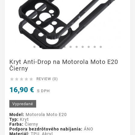
Kryt Anti-Drop na Motorola Moto E20
Čierny





REVIEW (0)
16,90 €
S DPH
Vypredané
Model:
Motorola Moto E20
Typ:
Kryt
Farba:
Čierny
Podpora bezdrôtového nabíjania:
ÁNO
Materiál:
TPU, Akryl