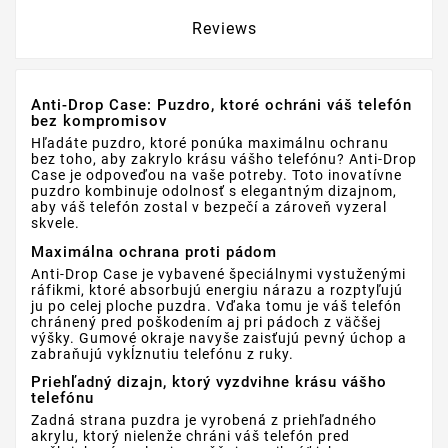
Reviews
Anti-Drop Case: Puzdro, ktoré ochráni váš telefón
bez kompromisov
Hľadáte puzdro, ktoré ponúka maximálnu ochranu
bez toho, aby zakrylo krásu vášho telefónu? Anti-Drop
Case je odpoveďou na vaše potreby. Toto inovatívne
puzdro kombinuje odolnosť s elegantným dizajnom,
aby váš telefón zostal v bezpečí a zároveň vyzeral
skvele.
Maximálna ochrana proti pádom
Anti-Drop Case je vybavené špeciálnymi vystuženými
ráfikmi, ktoré absorbujú energiu nárazu a rozptyľujú
ju po celej ploche puzdra. Vďaka tomu je váš telefón
chránený pred poškodením aj pri pádoch z väčšej
výšky. Gumové okraje navyše zaisťujú pevný úchop a
zabraňujú vykĺznutiu telefónu z ruky.
Priehľadný dizajn, ktorý vyzdvihne krásu vášho
telefónu
Zadná strana puzdra je vyrobená z priehľadného
akrylu, ktorý nielenže chráni váš telefón pred