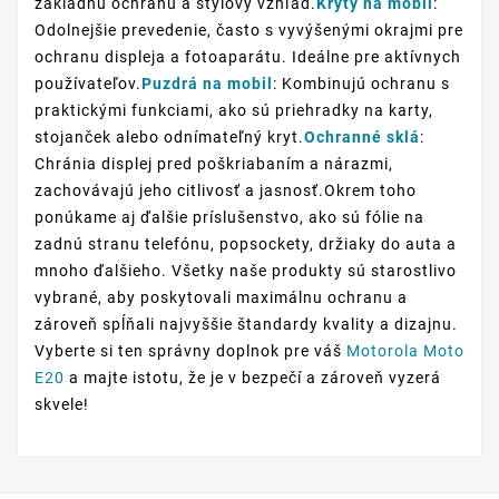
základnú ochranu a štýlový vzhľad.
Kryty na mobil
:
Odolnejšie prevedenie, často s vyvýšenými okrajmi pre
ochranu displeja a fotoaparátu. Ideálne pre aktívnych
používateľov.
Puzdrá na mobil
: Kombinujú ochranu s
praktickými funkciami, ako sú priehradky na karty,
stojanček alebo odnímateľný kryt.
Ochranné sklá
:
Chránia displej pred poškriabaním a nárazmi,
zachovávajú jeho citlivosť a jasnosť.Okrem toho
ponúkame aj ďalšie príslušenstvo, ako sú fólie na
zadnú stranu telefónu, popsockety, držiaky do auta a
mnoho ďalšieho. Všetky naše produkty sú starostlivo
vybrané, aby poskytovali maximálnu ochranu a
zároveň spĺňali najvyššie štandardy kvality a dizajnu.
Vyberte si ten správny doplnok pre váš
Motorola Moto
E20
a majte istotu, že je v bezpečí a zároveň vyzerá
skvele!