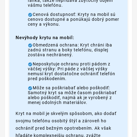
ľahká, takže nepridáva zbytočný objem
vášmu telefónu.
Cenová dostupnosť: Kryty na mobil sú
cenovo dostupné a ponúkajú dobrý pomer
ceny a výkonu.
Nevýhody krytu na mobil:
Obmedzená ochrana: Kryt chráni iba
zadnú stranu a boky telefónu, displej
zostáva nechránený.
Neposkytuje ochranu proti pádom z
väčšej výšky: Pri páde z väčšej výšky
nemusí kryt dostatočne ochrániť telefón
pred poškodením.
Môže sa poškriabať alebo poškodiť:
Samotný kryt sa môže časom poškriabať
alebo poškodiť, najmä ak je vyrobený z
menej odolných materiálov.
Kryt na mobil je skvelým spôsobom, ako dodať
svojmu telefónu osobitý štýl a zároveň ho
ochrániť pred bežným opotrebením. Ak však
hľadáte komplexnejšiu ochranu, zvážte