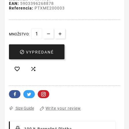
EAN:
5903396268878
Referencia:
PTXME200003
MNOŽSTVO:

VYPREDANÉ


Write your review
Size Guide