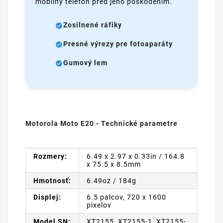
mobilný telefón pred jeho poškodením.
Zosilnené ráfiky
Presné výrezy pre fotoaparáty
Gumový lem
Motorola Moto E20 - Technické parametre
Rozmery:
6.49 x 2.97 x 0.33in / 164.8
x 75.5 x 8.5mm
Hmotnosť:
6.49oz / 184g
Displej:
6.5 palcov, 720 x 1600
pixelov
Model SN:
XT2155, XT2155-1, XT2155-