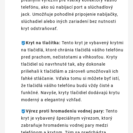
presnými výrezmi pre všetky konektory vášho
telefónu, ako sú nabíjací port a slúchadlový
jack. Umožňuje pohodlné pripojenie nabíjačky,
slúchadiel alebo iných zariadení bez nutnosti
kryt odstraňovať.
Kryt na tlačítka:
Tento kryt je vybavený krytmi
na tlačidlá, ktoré chránia tlačidlá vášho telefónu
pred prachom, nečistotami a vlhkosťou. Kryty
tlačidiel sú navrhnuté tak, aby dokonale
priliehali k tlačidlám a zároveň umožňovali ich
ľahké stláčanie. Vďaka tomu si môžete byť istí,
že tlačidlá vášho telefónu budú vždy čisté a
funkčné. Navyše, kryty tlačidiel dodávajú krytu
moderný a elegantný vzhľad.
Výrez proti hromadeniu vodnej pary:
Tento
kryt je vybavený špeciálnym výrezom, ktorý
zabraňuje hromadeniu vodnej pary medzi
telefónom a krytom. Tým sa predchádza