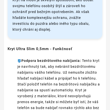
svojmu telefónu osobitý štýl a zároveň ho
ochrániť pred bežným opotrebením. Ak však
hľadáte komplexnejšiu ochranu, zvážte
investíciu do puzdra alebo iného typu obalu,
ktorý chráni aj displej.
Kryt Ultra Slim 0,5mm - Funkčnosť
Podpora bezdrôtového nabíjania:
Tento kryt
je navrhnutý tak, aby nebránil bezdrôtovému
nabíjaniu vášho telefónu. Už nemusíte zložito
hľadať nabíjací kábel a pripájať ho k telefónu.
Stačí položiť telefón na bezdrôtovú nabíjačku a
nabíjanie sa spustí automaticky. Kryt je
vyrobený z materiálov, ktoré neovplyvňujú
prenos energie, takže si môžete byť istí, že váš
telefón sa bude nabíjať rovnako rýchlo ako bez