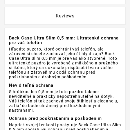
Reviews
Back Case Ultra Slim 0,5 mm: Ultratenká ochrana
pre váš telefón
Hľadáte puzdro, ktoré ochráni váš telefón, ale
zároveň si chcete zachovať jeho štíhly dizajn? Back
Case Ultra Slim 0,5 mm je pre vás ako stvorené. Toto
ultratenké puzdro je vyrobené z mäkkého a pružného
silikónu, ktorý sa dokonale prispôsobí tvaru vášho
telefónu a zároveň mu dodá ochranu pred
poškriabaním a drobným poškodením.
Neviditeľná ochrana
S hrúbkou len 0,5 mm je toto puzdro takmer
neviditeľné a prakticky nepostrehnuteľné na dotyk.
Váš telefón si tak zachová svoju štíhlosť a eleganciu,
zatiaľ čo bude chránený pred každodennými
nástrahami.
Ochrana pred poškriabaním a poškodením
Napriek svojej tenkosti poskytuje Back Case Ultra Slim
0,5 mm spoľahlivú ochranu pred poškriabaním a