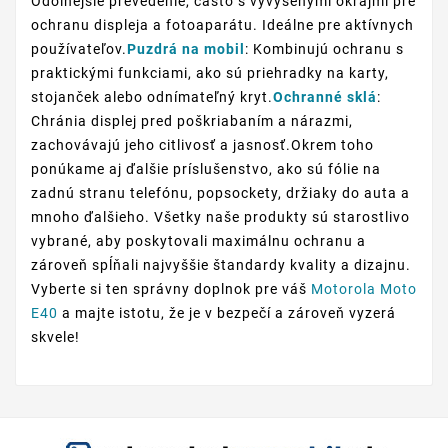
Odolnejšie prevedenie, často s vyvýšenými okrajmi pre
ochranu displeja a fotoaparátu. Ideálne pre aktívnych
používateľov.
Puzdrá na mobil
: Kombinujú ochranu s
praktickými funkciami, ako sú priehradky na karty,
stojanček alebo odnímateľný kryt.
Ochranné sklá
:
Chránia displej pred poškriabaním a nárazmi,
zachovávajú jeho citlivosť a jasnosť.Okrem toho
ponúkame aj ďalšie príslušenstvo, ako sú fólie na
zadnú stranu telefónu, popsockety, držiaky do auta a
mnoho ďalšieho. Všetky naše produkty sú starostlivo
vybrané, aby poskytovali maximálnu ochranu a
zároveň spĺňali najvyššie štandardy kvality a dizajnu.
Vyberte si ten správny doplnok pre váš
Motorola Moto
E40
a majte istotu, že je v bezpečí a zároveň vyzerá
skvele!