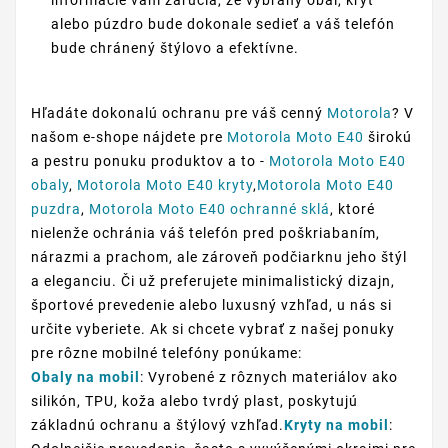
informácie vám zaručia, že vybraný obal, kryt
alebo púzdro bude dokonale sedieť a váš telefón
bude chránený štýlovo a efektívne.
Hľadáte dokonalú ochranu pre váš cenný
Motorola
? V
našom e-shope nájdete pre
Motorola Moto E40
širokú
a pestru ponuku produktov a to -
Motorola Moto E40
obaly
,
Motorola Moto E40 kryty
,
Motorola Moto E40
puzdra
,
Motorola Moto E40 ochranné sklá
, ktoré
nielenže ochránia váš telefón pred poškriabaním,
nárazmi a prachom, ale zároveň podčiarknu jeho štýl
a eleganciu. Či už preferujete minimalistický dizajn,
športové prevedenie alebo luxusný vzhľad, u nás si
určite vyberiete. Ak si chcete vybrať z našej ponuky
pre rôzne mobilné telefóny ponúkame:
Obaly na mobil
: Vyrobené z rôznych materiálov ako
silikón, TPU, koža alebo tvrdý plast, poskytujú
základnú ochranu a štýlový vzhľad.
Kryty na mobil
: