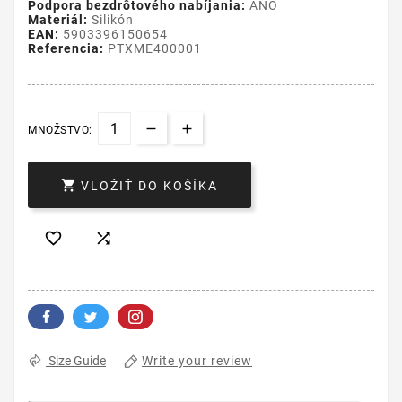
Podpora bezdrôtového nabíjania:
ÁNO
Materiál:
Silikón
EAN:
5903396150654
Referencia:
PTXME400001
MNOŽSTVO:

VLOŽIŤ DO KOŠÍKA


Write your review
Size Guide