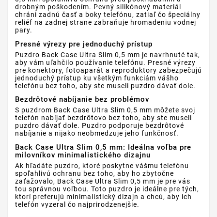
drobným poškodením. Pevný silikónový materiál
chráni zadnú časť a boky telefónu, zatiaľ čo špeciálny
reliéf na zadnej strane zabraňuje hromadeniu vodnej
pary.
Presné výrezy pre jednoduchý prístup
Puzdro Back Case Ultra Slim 0,5 mm je navrhnuté tak,
aby vám uľahčilo používanie telefónu. Presné výrezy
pre konektory, fotoaparát a reproduktory zabezpečujú
jednoduchý prístup ku všetkým funkciám vášho
telefónu bez toho, aby ste museli puzdro dávať dole.
Bezdrôtové nabíjanie bez problémov
S puzdrom Back Case Ultra Slim 0,5 mm môžete svoj
telefón nabíjať bezdrôtovo bez toho, aby ste museli
puzdro dávať dole. Puzdro podporuje bezdrôtové
nabíjanie a nijako neobmedzuje jeho funkčnosť.
Back Case Ultra Slim 0,5 mm: Ideálna voľba pre
milovníkov minimalistického dizajnu
Ak hľadáte puzdro, ktoré poskytne vášmu telefónu
spoľahlivú ochranu bez toho, aby ho zbytočne
zaťažovalo, Back Case Ultra Slim 0,5 mm je pre vás
tou správnou voľbou. Toto puzdro je ideálne pre tých,
ktorí preferujú minimalistický dizajn a chcú, aby ich
telefón vyzeral čo najprirodzenejšie.