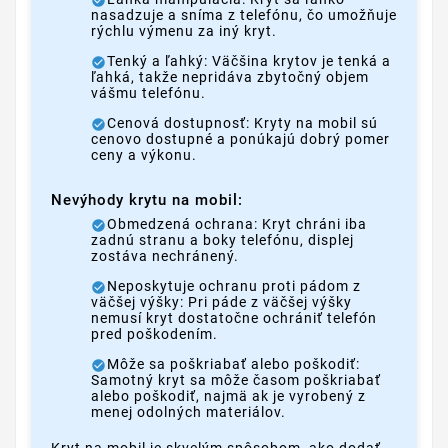
nasadzuje a sníma z telefónu, čo umožňuje
rýchlu výmenu za iný kryt.
Tenký a ľahký: Väčšina krytov je tenká a
ľahká, takže nepridáva zbytočný objem
vášmu telefónu.
Cenová dostupnosť: Kryty na mobil sú
cenovo dostupné a ponúkajú dobrý pomer
ceny a výkonu.
Nevýhody krytu na mobil:
Obmedzená ochrana: Kryt chráni iba
zadnú stranu a boky telefónu, displej
zostáva nechránený.
Neposkytuje ochranu proti pádom z
väčšej výšky: Pri páde z väčšej výšky
nemusí kryt dostatočne ochrániť telefón
pred poškodením.
Môže sa poškriabať alebo poškodiť:
Samotný kryt sa môže časom poškriabať
alebo poškodiť, najmä ak je vyrobený z
menej odolných materiálov.
Kryt na mobil je skvelým spôsobom, ako dodať