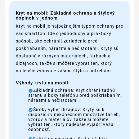
Kryt na mobil: Základná ochrana a štýlový
doplnok v jednom
Kryt na mobil je najbežnejším typom ochrany pre
váš smartfón. Ide o jednoduchý a praktický
spôsob, ako ochrániť zariadenie pred
poškriabaním, nárazmi a nečistotami. Kryty sú
dostupné v rôznych materiáloch, farbách a
dizajnoch, takže si môžete vybrať ten, ktorý
najlepšie vyhovuje vášmu štýlu a potrebám.
Výhody krytu na mobil:
Základná ochrana: Kryt chráni zadnú
stranu a boky telefónu pred poškriabaním,
nárazmi a nečistotami.
Široký výber dizajnov: Kryty sú k
dispozícii v nekonečnom množstve farieb,
vzorov a materiálov, takže si môžete
vybrať ten, ktorý najlepšie vyjadrí vašu
osobnosť.
Ľahká manipulácia: Kryt sa ľahko