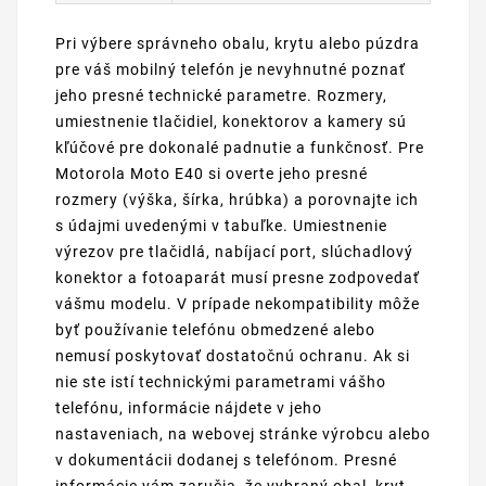
Pri výbere správneho obalu, krytu alebo púzdra
pre váš mobilný telefón je nevyhnutné poznať
jeho presné technické parametre. Rozmery,
umiestnenie tlačidiel, konektorov a kamery sú
kľúčové pre dokonalé padnutie a funkčnosť. Pre
Motorola Moto E40 si overte jeho presné
rozmery (výška, šírka, hrúbka) a porovnajte ich
s údajmi uvedenými v tabuľke. Umiestnenie
výrezov pre tlačidlá, nabíjací port, slúchadlový
konektor a fotoaparát musí presne zodpovedať
vášmu modelu. V prípade nekompatibility môže
byť používanie telefónu obmedzené alebo
nemusí poskytovať dostatočnú ochranu. Ak si
nie ste istí technickými parametrami vášho
telefónu, informácie nájdete v jeho
nastaveniach, na webovej stránke výrobcu alebo
v dokumentácii dodanej s telefónom. Presné