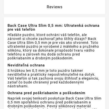
Reviews
Back Case Ultra Slim 0,5 mm: Ultratenká ochrana
pre váš telefón
Hľadáte puzdro, ktoré ochráni váš telefón, ale
zároveň si chcete zachovať jeho štíhly dizajn? Back
Case Ultra Slim 0,5 mm je pre vás ako stvorené. Toto
ultratenké puzdro je vyrobené z mäkkého a pružného
silikónu, ktorý sa dokonale prispôsobí tvaru vášho
telefónu a zároveň mu dodá ochranu pred
poškriabaním a drobným poškodením.
Neviditeľná ochrana
S hrúbkou len 0,5 mm je toto puzdro takmer
neviditeľné a prakticky nepostrehnuteľné na dotyk.
Váš telefón si tak zachová svoju štíhlosť a eleganciu,
zatiaľ čo bude chránený pred každodennými
nástrahami.
Ochrana pred poškriabaním a poškodením
Napriek svojej tenkosti poskytuje Back Case Ultra Slim
0,5 mm spoľahlivú ochranu pred poškriabaním a
drobným poškodením. Pevný silikónový materiál