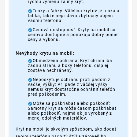
rýchlu výmenu za iný kryt.
Tenký a ľahký: Väčšina krytov je tenká a
ľahká, takže nepridáva zbytočný objem
vášmu telefónu.
Cenová dostupnosť: Kryty na mobil sú
cenovo dostupné a ponúkajú dobrý pomer
ceny a výkonu.
Nevýhody krytu na mobil:
Obmedzená ochrana: Kryt chráni iba
zadnú stranu a boky telefónu, displej
zostáva nechránený.
Neposkytuje ochranu proti pádom z
väčšej výšky: Pri páde z väčšej výšky
nemusí kryt dostatočne ochrániť telefón
pred poškodením.
Môže sa poškriabať alebo poškodiť:
Samotný kryt sa môže časom poškriabať
alebo poškodiť, najmä ak je vyrobený z
menej odolných materiálov.
Kryt na mobil je skvelým spôsobom, ako dodať
svojmu telefónu osobitý štýl a zároveň ho