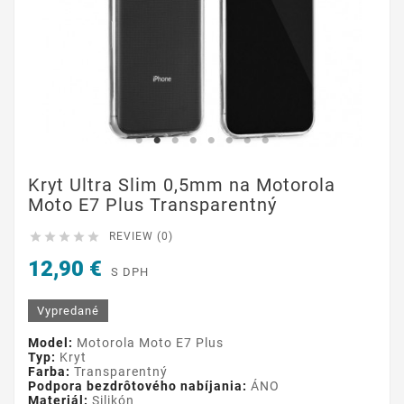
Kryt Ultra Slim 0,5mm na Motorola
Moto E7 Plus Transparentný





REVIEW (0)
12,90 €
S DPH
Vypredané
Model:
Motorola Moto E7 Plus
Typ:
Kryt
Farba:
Transparentný
Podpora bezdrôtového nabíjania:
ÁNO
Materiál:
Silikón