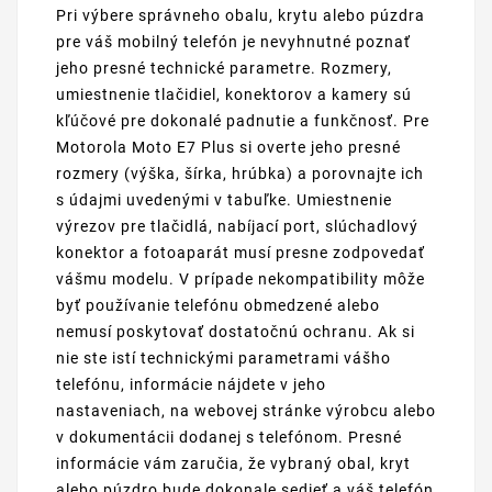
Pri výbere správneho obalu, krytu alebo púzdra
pre váš mobilný telefón je nevyhnutné poznať
jeho presné technické parametre. Rozmery,
umiestnenie tlačidiel, konektorov a kamery sú
kľúčové pre dokonalé padnutie a funkčnosť. Pre
Motorola Moto E7 Plus si overte jeho presné
rozmery (výška, šírka, hrúbka) a porovnajte ich
s údajmi uvedenými v tabuľke. Umiestnenie
výrezov pre tlačidlá, nabíjací port, slúchadlový
konektor a fotoaparát musí presne zodpovedať
vášmu modelu. V prípade nekompatibility môže
byť používanie telefónu obmedzené alebo
nemusí poskytovať dostatočnú ochranu. Ak si
nie ste istí technickými parametrami vášho
telefónu, informácie nájdete v jeho
nastaveniach, na webovej stránke výrobcu alebo
v dokumentácii dodanej s telefónom. Presné
informácie vám zaručia, že vybraný obal, kryt
alebo púzdro bude dokonale sedieť a váš telefón