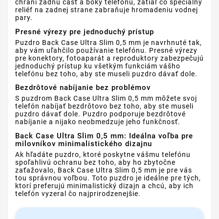
chráni zadnú časť a boky telefónu, zatiaľ čo špeciálny
reliéf na zadnej strane zabraňuje hromadeniu vodnej
pary.
Presné výrezy pre jednoduchý prístup
Puzdro Back Case Ultra Slim 0,5 mm je navrhnuté tak,
aby vám uľahčilo používanie telefónu. Presné výrezy
pre konektory, fotoaparát a reproduktory zabezpečujú
jednoduchý prístup ku všetkým funkciám vášho
telefónu bez toho, aby ste museli puzdro dávať dole.
Bezdrôtové nabíjanie bez problémov
S puzdrom Back Case Ultra Slim 0,5 mm môžete svoj
telefón nabíjať bezdrôtovo bez toho, aby ste museli
puzdro dávať dole. Puzdro podporuje bezdrôtové
nabíjanie a nijako neobmedzuje jeho funkčnosť.
Back Case Ultra Slim 0,5 mm: Ideálna voľba pre
milovníkov minimalistického dizajnu
Ak hľadáte puzdro, ktoré poskytne vášmu telefónu
spoľahlivú ochranu bez toho, aby ho zbytočne
zaťažovalo, Back Case Ultra Slim 0,5 mm je pre vás
tou správnou voľbou. Toto puzdro je ideálne pre tých,
ktorí preferujú minimalistický dizajn a chcú, aby ich
telefón vyzeral čo najprirodzenejšie.