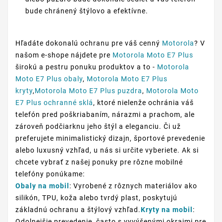
bude chránený štýlovo a efektívne.
Hľadáte dokonalú ochranu pre váš cenný
Motorola
? V
našom e-shope nájdete pre
Motorola Moto E7 Plus
širokú a pestru ponuku produktov a to -
Motorola
Moto E7 Plus obaly
,
Motorola Moto E7 Plus
kryty
,
Motorola Moto E7 Plus puzdra
,
Motorola Moto
E7 Plus ochranné sklá
, ktoré nielenže ochránia váš
telefón pred poškriabaním, nárazmi a prachom, ale
zároveň podčiarknu jeho štýl a eleganciu. Či už
preferujete minimalistický dizajn, športové prevedenie
alebo luxusný vzhľad, u nás si určite vyberiete. Ak si
chcete vybrať z našej ponuky pre rôzne mobilné
telefóny ponúkame:
Obaly na mobil
: Vyrobené z rôznych materiálov ako
silikón, TPU, koža alebo tvrdý plast, poskytujú
základnú ochranu a štýlový vzhľad.
Kryty na mobil
:
Odolnejšie prevedenie, často s vyvýšenými okrajmi pre