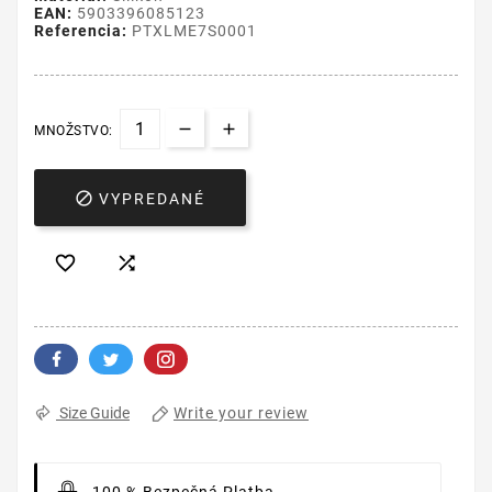
EAN:
5903396085123
Referencia:
PTXLME7S0001
MNOŽSTVO:

VYPREDANÉ


Write your review
Size Guide