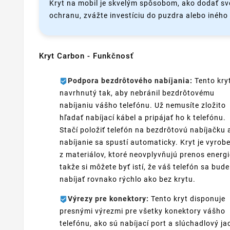
Kryt na mobil je skvelým spôsobom, ako dodať sv
ochranu, zvážte investíciu do puzdra alebo iného t
Kryt Carbon - Funkčnosť
Podpora bezdrôtového nabíjania:
Tento kryt
navrhnutý tak, aby nebránil bezdrôtovému
nabíjaniu vášho telefónu. Už nemusíte zložito
hľadať nabíjací kábel a pripájať ho k telefónu.
Stačí položiť telefón na bezdrôtovú nabíjačku 
nabíjanie sa spustí automaticky. Kryt je vyrob
z materiálov, ktoré neovplyvňujú prenos energi
takže si môžete byť istí, že váš telefón sa bude
nabíjať rovnako rýchlo ako bez krytu.
Výrezy pre konektory:
Tento kryt disponuje
presnými výrezmi pre všetky konektory vášho
telefónu, ako sú nabíjací port a slúchadlový ja