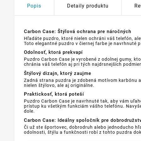
Popis
Detaily produktu
Re
Carbon Case: Štýlová ochrana pre náročných
Hľadáte puzdro, ktoré nielen ochráni váš telefón, 
Toto elegantné puzdro v čiernej farbe je navrhnuté pre
Odolnosť, ktorá prekvapí
Puzdro Carbon Case je vyrobené z odolnej gumy, kt
chránia váš telefón aj pri tých najdrsnejších podmi
Štýlový dizajn, ktorý zaujme
Zadná strana puzdra je zdobená motívom karbónu a 
nielen štýlovo, ale aj originálne.
Praktickosť, ktorá poteší
Puzdro Carbon Case je navrhnuté tak, aby vám uľahč
prístup ku všetkým funkciám vášho telefónu. Navyše
dole.
Carbon Case: Ideálny spoločník pre dobrodružst
Či už ste športovec, dobrodruh alebo jednoducho hľa
odolnosti, štýlu a funkčnosti robí z tohto puzdra do