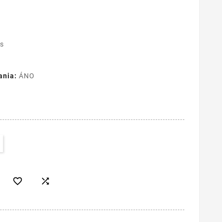
us
ania:
ÁNO

