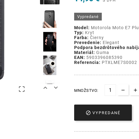
S DPH
Vypredané
Model:
Motorola Moto E7 Pl
Typ:
Kryt
Farba:
Čierny
Prevedenie:
Elegant
Podpora bezdrôtového nabíj
Materiál:
Guma
EAN:
5903396085390
Referencia:
PTXLME7S0002



MNOŽSTVO:

VYPREDANÉ