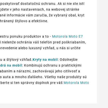
oskytovať dostatočnú ochranu. Ak si nie ste istí
jdete v jeho nastaveniach, na webovej stránke
sné informácie vám zaručia, že vybraný obal, kryt
hránený štýlovo a efektívne.
pestru ponuku produktov a to -
Motorola Moto E7
ré nielenže ochránia váš telefón pred poškriabaním,
prevedenie alebo luxusný vzhľad, u nás si určite
u a štýlový vzhľad.
Kryty na mobil
: Odolnejšie
drá na mobil
: Kombinujú ochranu s praktickými
iabaním a nárazmi, zachovávajú jeho citlivosť a
 do auta a mnoho ďalšieho. Všetky naše produkty sú
yberte si ten správny doplnok pre váš
Motorola Moto