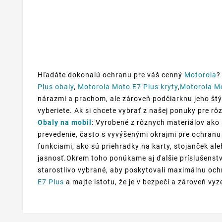
Hľadáte dokonalú ochranu pre váš cenný
Motorola
?
Plus obaly
,
Motorola Moto E7 Plus kryty
,
Motorola M
nárazmi a prachom, ale zároveň podčiarknu jeho štýl 
vyberiete. Ak si chcete vybrať z našej ponuky pre r
Obaly na mobil
: Vyrobené z rôznych materiálov ako 
prevedenie, často s vyvýšenými okrajmi pre ochranu 
funkciami, ako sú priehradky na karty, stojanček al
jasnosť.Okrem toho ponúkame aj ďalšie príslušenstv
starostlivo vybrané, aby poskytovali maximálnu ochr
E7 Plus
a majte istotu, že je v bezpečí a zároveň vyz