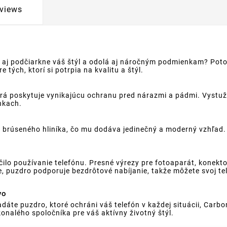
views
ale aj podčiarkne váš štýl a odolá aj náročným podmienkam? Po
 tých, ktorí si potrpia na kvalitu a štýl.
orá poskytuje vynikajúcu ochranu pred nárazmi a pádmi. Vystu
enkach.
brúseného hliníka, čo mu dodáva jedinečný a moderný vzhľad.
ilo používanie telefónu. Presné výrezy pre fotoaparát, konekto
, puzdro podporuje bezdrôtové nabíjanie, takže môžete svoj tel
vo
dáte puzdro, ktoré ochráni váš telefón v každej situácii, Carb
konalého spoločníka pre váš aktívny životný štýl.