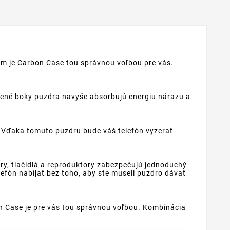
tom je Carbon Case tou správnou voľbou pre vás.
žené boky puzdra navyše absorbujú energiu nárazu a
 Vďaka tomuto puzdru bude váš telefón vyzerať
ry, tlačidlá a reproduktory zabezpečujú jednoduchý
efón nabíjať bez toho, aby ste museli puzdro dávať
on Case je pre vás tou správnou voľbou. Kombinácia