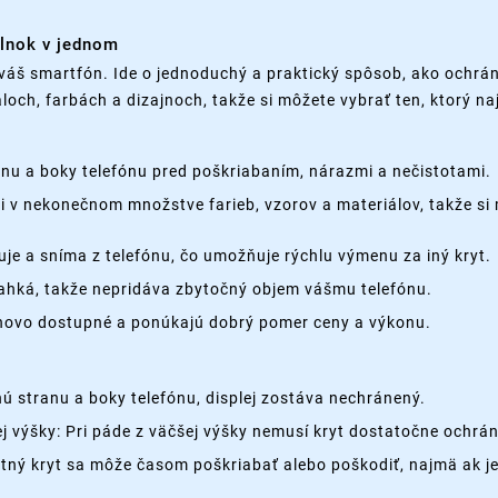
plnok v jednom
váš smartfón. Ide o jednoduchý a praktický spôsob, ako ochrán
loch, farbách a dizajnoch, takže si môžete vybrať ten, ktorý n
nu a boky telefónu pred poškriabaním, nárazmi a nečistotami.
cii v nekonečnom množstve farieb, vzorov a materiálov, takže si 
je a sníma z telefónu, čo umožňuje rýchlu výmenu za iný kryt.
 ľahká, takže nepridáva zbytočný objem vášmu telefónu.
enovo dostupné a ponúkajú dobrý pomer ceny a výkonu.
 stranu a boky telefónu, displej zostáva nechránený.
 výšky: Pri páde z väčšej výšky nemusí kryt dostatočne ochrán
tný kryt sa môže časom poškriabať alebo poškodiť, najmä ak je