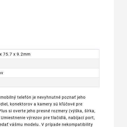
2 x 75.7 x 9.2mm
ov
 mobilný telefón je nevyhnutné poznať jeho
diel, konektorov a kamery sú kľúčové pre
us si overte jeho presné rozmery (výška, šírka,
Umiestnenie výrezov pre tlačidlá, nabíjací port,
edať vášmu modelu. V prípade nekompatibility