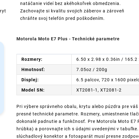
natáčanie videí bez akéhokoľvek obmedzenia.
ryt
Zachovajte si kvalitu svojich záberov a zároveň
chráňte svoj telefón pred poškodením.
Motorola Moto E7 Plus - Technické parametre
Rozmery:
6.50 x 2.98 x 0.36in / 165.
Hmotnosť:
7.05oz / 200g
Displej:
6.5 palcov, 720 x 1600 pixel
Model SN:
XT2081-1, XT2081-2
Pri výbere správneho obalu, krytu alebo púzdra pre váš
presné technické parametre. Rozmery, umiestnenie tlači
dokonalé padnutie a funkčnosť. Pre Motorola Moto E7 Pl
hrúbka) a porovnajte ich s údajmi uvedenými v tabuľke. 
slúchadlový konektor a fotoaparát musí presne zodpov