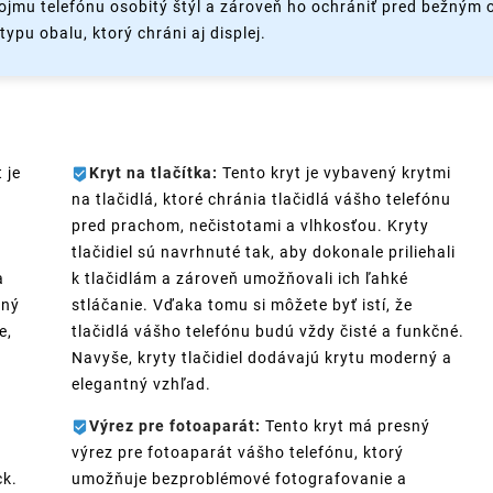
ojmu telefónu osobitý štýl a zároveň ho ochrániť pred bežným
ypu obalu, ktorý chráni aj displej.
 je
Kryt na tlačítka:
Tento kryt je vybavený krytmi
na tlačidlá, ktoré chránia tlačidlá vášho telefónu
pred prachom, nečistotami a vlhkosťou. Kryty
tlačidiel sú navrhnuté tak, aby dokonale priliehali
a
k tlačidlám a zároveň umožňovali ich ľahké
ený
stláčanie. Vďaka tomu si môžete byť istí, že
e,
tlačidlá vášho telefónu budú vždy čisté a funkčné.
Navyše, kryty tlačidiel dodávajú krytu moderný a
elegantný vzhľad.
Výrez pre fotoaparát:
Tento kryt má presný
výrez pre fotoaparát vášho telefónu, ktorý
ck.
umožňuje bezproblémové fotografovanie a