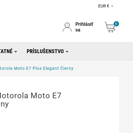
EUR €

Prihlásiť
0
sa
TATNÉ
PRÍSLUŠENSTVO
torola Moto E7 Plus Elegant Čierny
Motorola Moto E7
rny