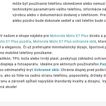
môže byť používanie telefónu obmedzené alebo nemusí p
technickými parametrami vášho telefónu, informácie ná
výrobcu alebo v dokumentácii dodanej s telefónom. Pre
alebo púzdro bude dokonale sedieť a váš telefón bude c
 V našom e-shope nájdete pre
Motorola Moto E7 Plus
širokú a 
oto E7 Plus puzdra
,
Motorola Moto E7 Plus ochranné sklá
, kto
a eleganciu. Či už preferujete minimalistický dizajn, športové 
ôzne mobilné telefóny ponúkame:
silikón, TPU, koža alebo tvrdý plast, poskytujú základnú ochran
displeja a fotoaparátu. Ideálne pre aktívnych používateľov.
Puz
ebo odnímateľný kryt.
Ochranné sklá
: Chránia displej pred poškr
o, ako sú fólie na zadnú stranu telefónu, popsockety, držiaky
anu a zároveň spĺňali najvyššie štandardy kvality a dizajnu. V
erá skvele!