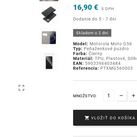
16,90 €
S DPH
Dodanie do 5 - 7 dní
Skladom o 2 dni
Model:
Motorola Moto G56
Typ:
Peňaženkové puzdro
Farba:
Čierny
Materiál:
TPU, Plastové, Sili
EAN:
5903396403484
Referencia:
PTXMG560003

MNOŽSTVO:

VLOŽIŤ DO KOŠÍKA