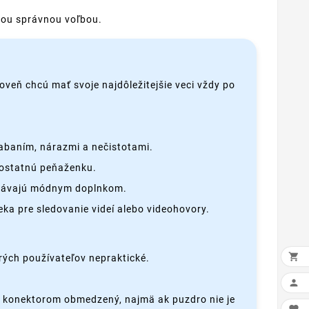
 tou správnou voľbou.
oveň chcú mať svoje najdôležitejšie veci vždy po
iabaním, nárazmi a nečistotami.
amostatnú peňaženku.
 stávajú módnym doplnkom.
ka pre sledovanie videí alebo videohovory.

rých používateľov nepraktické.

o konektorom obmedzený, najmä ak puzdro nie je