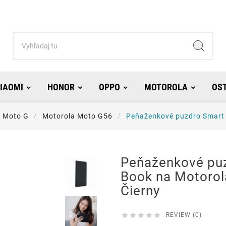
IAOMI
HONOR
OPPO
MOTOROLA
OS
a Moto G
Motorola Moto G56
Peňaženkové puzdro Smart 
Peňaženkové pu
Book na Motoro
Čierny





REVIEW (0)