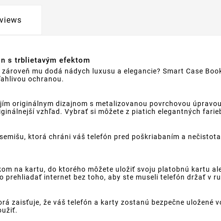
views
ón s trblietavým efektom
le zároveň mu dodá nádych luxusu a elegancie? Smart Case Book
ľahlivou ochranou.
ím originálnym dizajnom s metalizovanou povrchovou úpravou,
inálnejší vzhľad. Vybrať si môžete z piatich elegantných farieb 
semišu, ktorá chráni váš telefón pred poškriabaním a nečistot
m na kartu, do ktorého môžete uložiť svoju platobnú kartu al
prehliadať internet bez toho, aby ste museli telefón držať v ru
á zaisťuje, že váš telefón a karty zostanú bezpečne uložené v
oužiť.