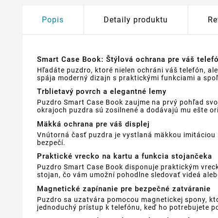
Popis
Detaily produktu
Re
Smart Case Book: Štýlová ochrana pre váš telef
Hľadáte puzdro, ktoré nielen ochráni váš telefón, a
spája moderný dizajn s praktickými funkciami a spo
Trblietavý povrch a elegantné lemy
Puzdro Smart Case Book zaujme na prvý pohľad svoj
okrajoch puzdra sú zosilnené a dodávajú mu ešte orig
Mäkká ochrana pre váš displej
Vnútorná časť puzdra je vystlaná mäkkou imitáciou 
bezpečí.
Praktické vrecko na kartu a funkcia stojančeka
Puzdro Smart Case Book disponuje praktickým vrecko
stojan, čo vám umožní pohodlne sledovať videá alebo 
Magnetické zapínanie pre bezpečné zatváranie
Puzdro sa uzatvára pomocou magnetickej spony, ktor
jednoduchý prístup k telefónu, keď ho potrebujete p