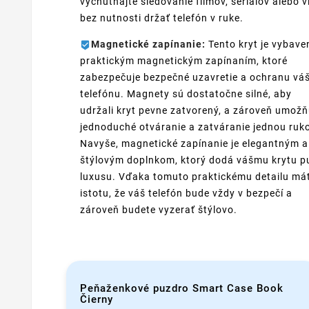
vychutnajte sledovanie filmov, seriálov alebo v
bez nutnosti držať telefón v ruke.
Magnetické zapínanie:
Tento kryt je vybave
praktickým magnetickým zapínaním, ktoré
zabezpečuje bezpečné uzavretie a ochranu vá
telefónu. Magnety sú dostatočne silné, aby
udržali kryt pevne zatvorený, a zároveň umožň
jednoduché otváranie a zatváranie jednou ruk
Navyše, magnetické zapínanie je elegantným a
štýlovým doplnkom, ktorý dodá vášmu krytu p
luxusu. Vďaka tomuto praktickému detailu má
istotu, že váš telefón bude vždy v bezpečí a
zároveň budete vyzerať štýlovo.
Peňaženkové puzdro Smart Case Book
Čierny