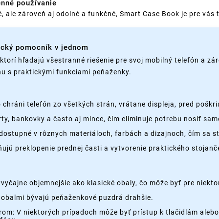
enné používanie
ké, ale zároveň aj odolné a funkčné, Smart Case Book je pre vás
tický pomocník v jednom
torí hľadajú všestranné riešenie pre svoj mobilný telefón a zár
nu s praktickými funkciami peňaženky.
ráni telefón zo všetkých strán, vrátane displeja, pred poškr
rty, bankovky a často aj mince, čím eliminuje potrebu nosiť s
dostupné v rôznych materiáloch, farbách a dizajnoch, čím sa
ú preklopenie prednej časti a vytvorenie praktického stojanče
yčajne objemnejšie ako klasické obaly, čo môže byť pre niekto
 obalmi bývajú peňaženkové puzdrá drahšie.
rom: V niektorých prípadoch môže byť prístup k tlačidlám aleb