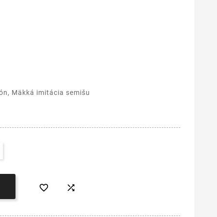
kón, Mäkká imitácia semišu

