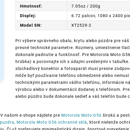
Hmotnosť:
7.05oz / 200g
Displej:
6.72 palcov, 1080 x 2400 pi
Model SN:
XT2529-2
Pri výbere správneho obalu, krytu alebo púzdra pre váš
presné technické parametre. Rozmery, umiestnenie tlači
dokonalé padnutie a funkčnosť. Pre Motorola Moto G56 s
hrúbka) a porovnajte ich s údajmi uvedenými v tabuľke. 
slúchadlový konektor a fotoaparát musí presne zodpov
môže byť používanie telefónu obmedzené alebo nemusí p
technickými parametrami vášho telefónu, informácie ná
výrobcu alebo v dokumentácii dodanej s telefónom. Pre
alebo púzdro bude dokonale sedieť a váš telefón bude c
 V našom e-shope nájdete pre
Motorola Moto G56
širokú a pest
 puzdra
,
Motorola Moto G56 ochranné sklá
, ktoré nielenže och
. Či už preferujete minimalistický dizajn, športové prevedenie a