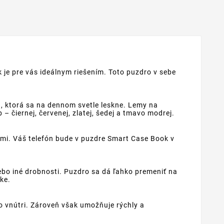
 je pre vás ideálnym riešením. Toto puzdro v sebe
 ktorá sa na dennom svetle leskne. Lemy na
– čiernej, červenej, zlatej, šedej a tmavo modrej.
ami. Váš telefón bude v puzdre Smart Case Book v
ebo iné drobnosti. Puzdro sa dá ľahko premeniť na
ke.
o vnútri. Zároveň však umožňuje rýchly a