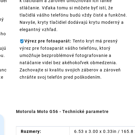
ideí
k tlačidlám a zároveň umožňovali ich ľahké
stláčanie. Vďaka tomu si môžete byť istí, že
tlačidlá vášho telefónu budú vždy čisté a funkčné.
ný
Navyše, kryty tlačidiel dodávajú krytu moderný a
elegantný vzhľad.
šho
Výrez pre fotoaparát:
Tento kryt má presný
ujú
výrez pre fotoaparát vášho telefónu, ktorý
ou.
umožňuje bezproblémové fotografovanie a
natáčanie videí bez akéhokoľvek obmedzenia.
unc
Zachovajte si kvalitu svojich záberov a zároveň
te
chráňte svoj telefón pred poškodením.
Motorola Moto G56 - Technické parametre
Rozmery:
6.53 x 3.00 x 0.33in / 165.