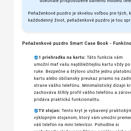
dokonale prispôsobené danému modelu tele
Peňaženkové puzdro je skvelou voľbou pre tých, kt
každodenný život, peňaženkové puzdro je tou sp
Peňaženkové puzdro Smart Case Book - Funkčn
1 priehradka na kartu:
Táto funkcia vám
umožní mať vašu najdôležitejšiu kartu vždy po
ruke. Bezpečne a štýlovo uložte jednu platobn
kartu alebo občiansky preukaz priamo na zadn
strane vášho telefónu. Minimalistický dizajn k
zachováva štíhly profil vášho telefónu a zárov
pridáva praktickú funkcionalitu.
TV stojan:
Tento kryt je vybavený praktický
výklopným stojanom, ktorý vám umožní preme
váš telefón na mini televízor. Pohodlne si