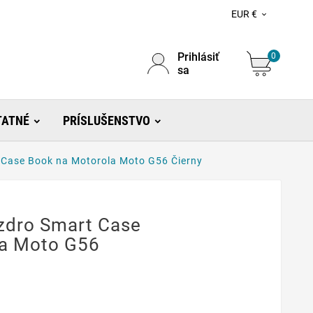
EUR €

Prihlásiť
0
sa
TATNÉ
PRÍSLUŠENSTVO
Case Book na Motorola Moto G56 Čierny
zdro Smart Case
la Moto G56