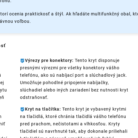
fónu.
orí ocenia praktickosť a štýl. Ak hľadáte multifunkčný obal, k
rávnou voľbou.
osť
Výrezy pre konektory:
Tento kryt disponuje
presnými výrezmi pre všetky konektory vášho
ú
telefónu, ako sú nabíjací port a slúchadlový jack.
ej
Umožňuje pohodlné pripojenie nabíjačky,
rytu
slúchadiel alebo iných zariadení bez nutnosti kryt
eň
odstraňovať.
Kryt na tlačítka:
Tento kryt je vybavený krytmi
m
na tlačidlá, ktoré chránia tlačidlá vášho telefónu
niť
pred prachom, nečistotami a vlhkosťou. Kryty
tlačidiel sú navrhnuté tak, aby dokonale priliehali