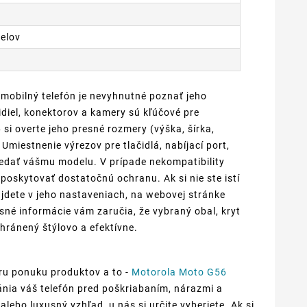
xelov
 mobilný telefón je nevyhnutné poznať jeho
diel, konektorov a kamery sú kľúčové pre
i overte jeho presné rozmery (výška, šírka,
Umiestnenie výrezov pre tlačidlá, nabíjací port,
edať vášmu modelu. V prípade nekompatibility
oskytovať dostatočnú ochranu. Ak si nie ste istí
jdete v jeho nastaveniach, na webovej stránke
sné informácie vám zaručia, že vybraný obal, kryt
hránený štýlovo a efektívne.
ru ponuku produktov a to -
Motorola Moto G56
ránia váš telefón pred poškriabaním, nárazmi a
lebo luxusný vzhľad, u nás si určite vyberiete. Ak si