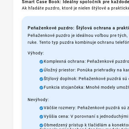
Smart Case Book: Ideálny spoločník pre každod
Ak hľadáte puzdro, ktoré je nielen štýlové a praktic
Peňaženkové puzdro: Štýlová ochrana a prak
Peňaženkové puzdro je ideálnou voľbou pre tých, k
ruke. Tento typ puzdra kombinuje ochranu telefó
Výhody:
Komplexná ochrana: Peňaženkové puzdro ch
Úložný priestor: Ponúka priehradky na ka
Štýlový doplnok: Peňaženkové puzdrá sú 
Funkcia stojančeka: Mnohé modely umožňuj
Nevýhody:
Väčšie rozmery: Peňaženkové puzdrá sú zv
Vyššia cena: V porovnaní s jednoduchými
Obmedzený prístup k tlačidlám a konekto