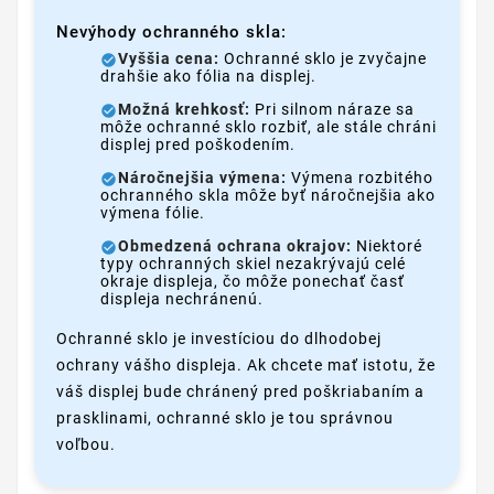
Nevýhody ochranného skla:
Vyššia cena:
Ochranné sklo je zvyčajne
drahšie ako fólia na displej.
Možná krehkosť:
Pri silnom náraze sa
môže ochranné sklo rozbiť, ale stále chráni
displej pred poškodením.
Náročnejšia výmena:
Výmena rozbitého
ochranného skla môže byť náročnejšia ako
výmena fólie.
Obmedzená ochrana okrajov:
Niektoré
typy ochranných skiel nezakrývajú celé
okraje displeja, čo môže ponechať časť
displeja nechránenú.
Ochranné sklo je investíciou do dlhodobej
ochrany vášho displeja. Ak chcete mať istotu, že
váš displej bude chránený pred poškriabaním a
prasklinami, ochranné sklo je tou správnou
voľbou.