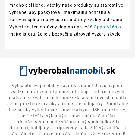
mnoho ďalšieho. Všetky naše produkty sú starostlivo
vybrané, aby poskytovali maximálnu ochranu a
zároveň spĺňali najvyššie štandardy kvality a dizajnu.
Vyberte si ten správny doplnok pre váš
Oppo A16s
a
majte istotu, že je v bezpečí a zároveň vyzerá skvele!
Vylepšite svoj mobilný zážitok s nami! U nás nájdete
všetko, čo váš smartphone potrebuje - od trendových
obalov, cez kvalitné ochranné sklá a špičkové slúchadlá,
až po praktické držiaky a robustné nabíjačky. Ponúkame
tiež široký výber tašiek, univerzálnych USB konektorov,
selfie tyčí a výkonných power bánk. S naším
príslušenstvom bude váš mobilný spoločník vždy
chránený, nabíjaný a pripravený na každú výzvu dňa. U
nás nájdete to pravé pre váš telefón - vždy krok vpred!