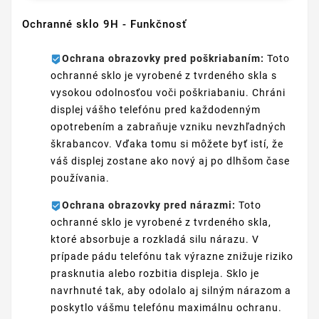
Ochranné sklo 9H - Funkčnosť
Ochrana obrazovky pred poškriabaním:
Toto
ochranné sklo je vyrobené z tvrdeného skla s
vysokou odolnosťou voči poškriabaniu. Chráni
displej vášho telefónu pred každodenným
opotrebením a zabraňuje vzniku nevzhľadných
škrabancov. Vďaka tomu si môžete byť istí, že
váš displej zostane ako nový aj po dlhšom čase
používania.
Ochrana obrazovky pred nárazmi:
Toto
ochranné sklo je vyrobené z tvrdeného skla,
ktoré absorbuje a rozkladá silu nárazu. V
prípade pádu telefónu tak výrazne znižuje riziko
prasknutia alebo rozbitia displeja. Sklo je
navrhnuté tak, aby odolalo aj silným nárazom a
poskytlo vášmu telefónu maximálnu ochranu.