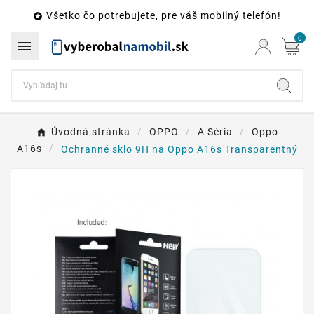
Všetko čo potrebujete, pre váš mobilný telefón!

0

Úvodná stránka
OPPO
A Séria
Oppo
A16s
Ochranné sklo 9H na Oppo A16s Transparentný