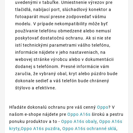
uvedenými v tabuľke. Umiestnenie výrezov pre
tlačidlá, nabíjací port, slúchadlový konektor a
fotoaparát musí presne zodpovedať vášmu
modelu. V prípade nekompatibility môže byť
používanie telefónu obmedzené alebo nemusí
poskytovať dostatočnú ochranu. Ak si nie ste
istí technickými parametrami vášho telefónu,
informácie nájdete v jeho nastaveniach, na
webovej stránke výrobcu alebo v dokumentácii
dodanej s telefónom. Presné informácie vám
zaručia, že vybraný obal, kryt alebo púzdro bude
dokonale sedieť a váš telefón bude chránený
štýlovo a efektívne.
Hľadáte dokonalú ochranu pre váš cenný
Oppo
? V
našom e-shope nájdete pre
Oppo A16s
širokú a pestru
ponuku produktov a to -
Oppo A16s obaly
,
Oppo A16s
kryty
,
Oppo A16s puzdra
,
Oppo A16s ochranné sklá
,