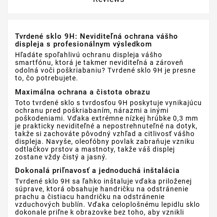
Tvrdené sklo 9H: Neviditeľná ochrana vášho
displeja s profesionálnym výsledkom
Hľadáte spoľahlivú ochranu displeja vášho
smartfónu, ktorá je takmer neviditeľná a zároveň
odolná voči poškriabaniu? Tvrdené sklo 9H je presne
to, čo potrebujete.
Maximálna ochrana a čistota obrazu
Toto tvrdené sklo s tvrdosťou 9H poskytuje vynikajúcu
ochranu pred poškriabaním, nárazmi a inými
poškodeniami. Vďaka extrémne nízkej hrúbke 0,3 mm
je prakticky neviditeľné a nepostrehnuteľné na dotyk,
takže si zachováte pôvodný vzhľad a citlivosť vášho
displeja. Navyše, oleofóbny povlak zabraňuje vzniku
odtlačkov prstov a mastnoty, takže váš displej
zostane vždy čistý a jasný.
Dokonalá priľnavosť a jednoduchá inštalácia
Tvrdené sklo 9H sa ľahko inštaluje vďaka priloženej
súprave, ktorá obsahuje handričku na odstránenie
prachu a čistiacu handričku na odstránenie
vzduchových bublín. Vďaka celoplošnému lepidlu sklo
dokonale priľne k obrazovke bez toho, aby vznikli