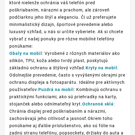
ktoré nielenže ochránia váš telefón pred
poškriabaním, nárazmi a prachom, ale zároveň
podčiarknu jeho štýl a eleganciu. Či už preferujete
minimalistický dizajn, športové prevedenie alebo
luxusný vzhľad, u nás si určite vyberiete. Ak si chcete
vybrať z našej ponuky pre rôzne mobilné telefóny
ponúkame:
Obaly na mobil
: Vyrobené z rôznych materiálov ako
silikón, TPU, koža alebo tvrdý plast, poskytujú
základnú ochranu a štýlový vzhľad.
Kryty na mobil
:
Odolnejšie prevedenie, často s vyvýšenými okrajmi pre
ochranu displeja a fotoaparátu. Ideálne pre aktívnych
používateľov.
Puzdrá na mobil
: Kombinujú ochranu s
praktickými funkciami, ako sú priehradky na karty,
stojanček alebo odnímateľný kryt.
Ochranné sklá
:
Chránia displej pred poškriabaním a nárazmi,
zachovávajú jeho citlivosť a jasnosť.Okrem toho
ponúkame aj ďalšie príslušenstvo, ako sú fólie na
zadnú stranu telefónu, popsockety, držiaky do auta a