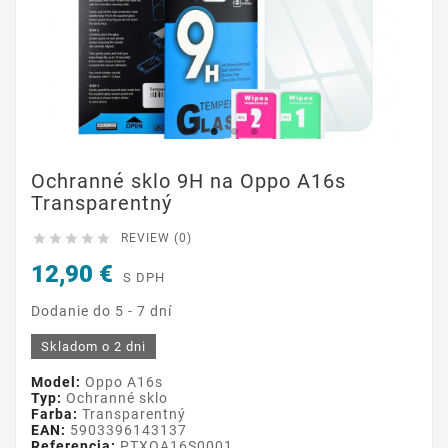
Ochranné sklo 9H na Oppo A16s
Transparentný





REVIEW (0)
12,90 €
S DPH
Dodanie do 5 - 7 dní
Skladom o 2 dni
Model:
Oppo A16s
Typ:
Ochranné sklo
Farba:
Transparentný
EAN:
5903396143137
Referencia:
PTXOA16S0001