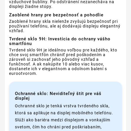
vzduchové bubliny. Po odstránení nezanecháva na
displeji žiadne stopy.
Zaoblené hrany pre bezpečnosť a pohodlie
Zaoblené hrany skla nielenže zvyšujú bezpečnosť pri
používaní telefónu, ale aj dodávajú displeju elegantný
vzhľad.
Tvrdené sklo 9H: Investícia do ochrany vášho
smartfónu
Tvrdené sklo 9H je ideálnou voľbou pre každého, kto
chce svoj smartfón chrániť pred poškodením a
zároveň si zachovať jeho pôvodný vzhľad a
funkčnosť. A ak nakúpite 10 alebo viac kusov,
dostanete ich v elegantnom a odolnom balení s
eurootvorom.
Ochranné sklo: Neviditeľný štít pre váš
displej
Ochranné sklo je tenká vrstva tvrdeného skla,
ktorá sa aplikuje na displej mobilného telefónu.
Slúži ako bariéra medzi displejom a vonkajším
svetom, čím ho chráni pred poškriabaním,