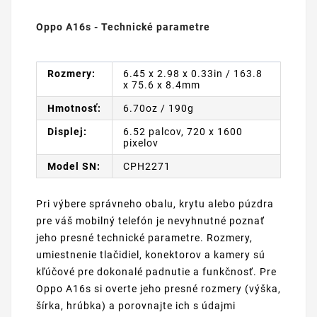
Oppo A16s - Technické parametre
Rozmery:
6.45 x 2.98 x 0.33in / 163.8
x 75.6 x 8.4mm
Hmotnosť:
6.70oz / 190g
Displej:
6.52 palcov, 720 x 1600
pixelov
Model SN:
CPH2271
Pri výbere správneho obalu, krytu alebo púzdra
pre váš mobilný telefón je nevyhnutné poznať
jeho presné technické parametre. Rozmery,
umiestnenie tlačidiel, konektorov a kamery sú
kľúčové pre dokonalé padnutie a funkčnosť. Pre
Oppo A16s si overte jeho presné rozmery (výška,
šírka, hrúbka) a porovnajte ich s údajmi