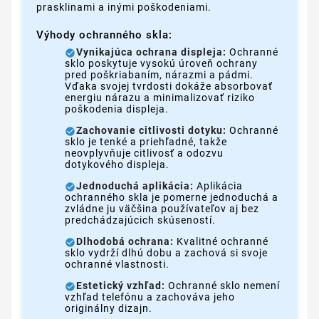
prasklinami a inými poškodeniami.
Výhody ochranného skla:
Vynikajúca ochrana displeja:
Ochranné
sklo poskytuje vysokú úroveň ochrany
pred poškriabaním, nárazmi a pádmi.
Vďaka svojej tvrdosti dokáže absorbovať
energiu nárazu a minimalizovať riziko
poškodenia displeja.
Zachovanie citlivosti dotyku:
Ochranné
sklo je tenké a priehľadné, takže
neovplyvňuje citlivosť a odozvu
dotykového displeja.
Jednoduchá aplikácia:
Aplikácia
ochranného skla je pomerne jednoduchá a
zvládne ju väčšina používateľov aj bez
predchádzajúcich skúseností.
Dlhodobá ochrana:
Kvalitné ochranné
sklo vydrží dlhú dobu a zachová si svoje
ochranné vlastnosti.
Estetický vzhľad:
Ochranné sklo nemení
vzhľad telefónu a zachováva jeho
originálny dizajn.