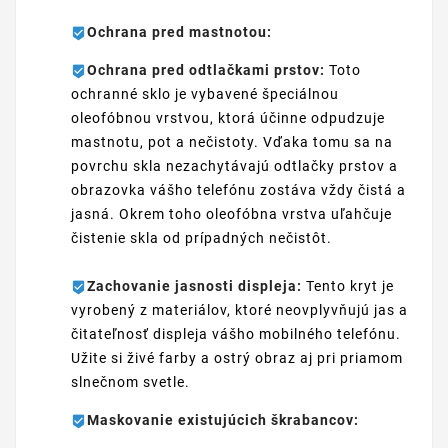
Ochrana pred mastnotou:
Ochrana pred odtlačkami prstov:
Toto
ochranné sklo je vybavené špeciálnou
oleofóbnou vrstvou, ktorá účinne odpudzuje
mastnotu, pot a nečistoty. Vďaka tomu sa na
povrchu skla nezachytávajú odtlačky prstov a
obrazovka vášho telefónu zostáva vždy čistá a
jasná. Okrem toho oleofóbna vrstva uľahčuje
čistenie skla od prípadných nečistôt.
Zachovanie jasnosti displeja:
Tento kryt je
vyrobený z materiálov, ktoré neovplyvňujú jas a
čitateľnosť displeja vášho mobilného telefónu.
Užite si živé farby a ostrý obraz aj pri priamom
slnečnom svetle.
Maskovanie existujúcich škrabancov: