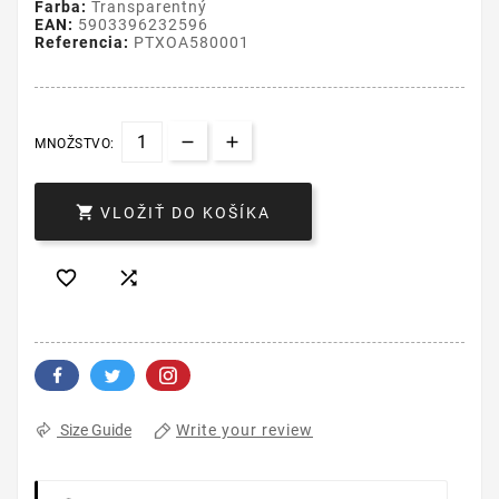
Farba:
Transparentný
EAN:
5903396232596
Referencia:
PTXOA580001
MNOŽSTVO:

VLOŽIŤ DO KOŠÍKA


Write your review
Size Guide