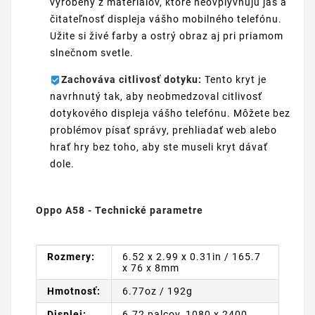
vyrobený z materiálov, ktoré neovplyvňujú jas a
čitateľnosť displeja vášho mobilného telefónu.
Užite si živé farby a ostrý obraz aj pri priamom
slnečnom svetle.
Zachováva citlivosť dotyku:
Tento kryt je
navrhnutý tak, aby neobmedzoval citlivosť
dotykového displeja vášho telefónu. Môžete bez
problémov písať správy, prehliadať web alebo
hrať hry bez toho, aby ste museli kryt dávať
dole.
Oppo A58 - Technické parametre
Rozmery:
6.52 x 2.99 x 0.31in / 165.7
x 76 x 8mm
Hmotnosť:
6.77oz / 192g
Displej:
6.72 palcov, 1080 x 2400