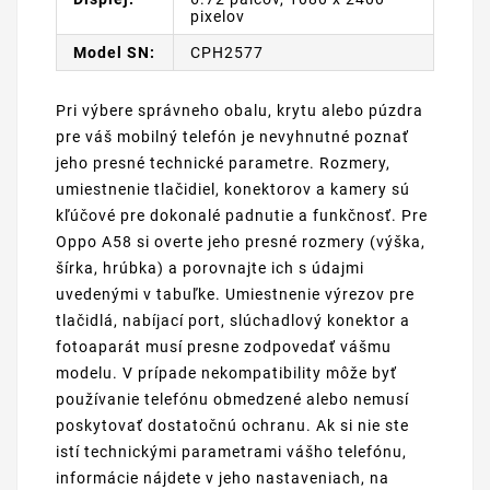
pixelov
Model SN:
CPH2577
Pri výbere správneho obalu, krytu alebo púzdra
pre váš mobilný telefón je nevyhnutné poznať
jeho presné technické parametre. Rozmery,
umiestnenie tlačidiel, konektorov a kamery sú
kľúčové pre dokonalé padnutie a funkčnosť. Pre
Oppo A58 si overte jeho presné rozmery (výška,
šírka, hrúbka) a porovnajte ich s údajmi
uvedenými v tabuľke. Umiestnenie výrezov pre
tlačidlá, nabíjací port, slúchadlový konektor a
fotoaparát musí presne zodpovedať vášmu
modelu. V prípade nekompatibility môže byť
používanie telefónu obmedzené alebo nemusí
poskytovať dostatočnú ochranu. Ak si nie ste
istí technickými parametrami vášho telefónu,
informácie nájdete v jeho nastaveniach, na