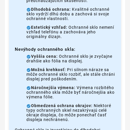
predchádzajúcich skúseností.
Dlhodobá ochrana:
Kvalitné ochranné
sklo vydrží dlhú dobu a zachová si svoje
ochranné vlastnosti.
Estetický vzhľad:
Ochranné sklo nemení
vzhľad telefónu a zachováva jeho
originálny dizajn.
Nevýhody ochranného skla:
Vyššia cena:
Ochranné sklo je zvyčajne
drahšie ako fólia na displej.
Možná krehkosť:
Pri silnom náraze sa
môže ochranné sklo rozbiť, ale stále chráni
displej pred poškodením.
Náročnejšia výmena:
Výmena rozbitého
ochranného skla môže byť náročnejšia ako
výmena fólie.
Obmedzená ochrana okrajov:
Niektoré
typy ochranných skiel nezakrývajú celé
okraje displeja, čo môže ponechať časť
displeja nechránenú.