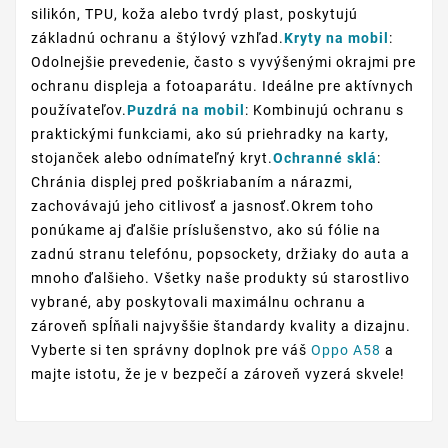
silikón, TPU, koža alebo tvrdý plast, poskytujú
základnú ochranu a štýlový vzhľad.
Kryty na mobil
:
Odolnejšie prevedenie, často s vyvýšenými okrajmi pre
ochranu displeja a fotoaparátu. Ideálne pre aktívnych
používateľov.
Puzdrá na mobil
: Kombinujú ochranu s
praktickými funkciami, ako sú priehradky na karty,
stojanček alebo odnímateľný kryt.
Ochranné sklá
:
Chránia displej pred poškriabaním a nárazmi,
zachovávajú jeho citlivosť a jasnosť.Okrem toho
ponúkame aj ďalšie príslušenstvo, ako sú fólie na
zadnú stranu telefónu, popsockety, držiaky do auta a
mnoho ďalšieho. Všetky naše produkty sú starostlivo
vybrané, aby poskytovali maximálnu ochranu a
zároveň spĺňali najvyššie štandardy kvality a dizajnu.
Vyberte si ten správny doplnok pre váš
Oppo A58
a
majte istotu, že je v bezpečí a zároveň vyzerá skvele!