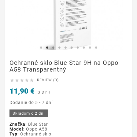
Ochranné sklo Blue Star 9H na Oppo
A58 Transparentný





REVIEW (0)
11,90 €
S DPH
Dodanie do 5 - 7 dní
Skladom o 2 dni
Značka:
Blue Star
Model:
Oppo A58
Typ:
Ochranné sklo