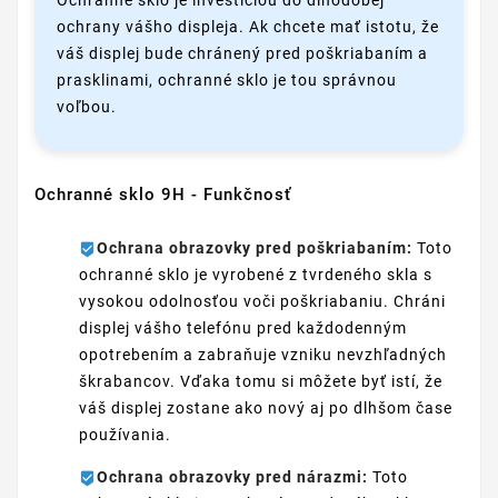
Ochranné sklo je investíciou do dlhodobej
ochrany vášho displeja. Ak chcete mať istotu, že
váš displej bude chránený pred poškriabaním a
prasklinami, ochranné sklo je tou správnou
voľbou.
Ochranné sklo 9H - Funkčnosť
Ochrana obrazovky pred poškriabaním:
Toto
ochranné sklo je vyrobené z tvrdeného skla s
vysokou odolnosťou voči poškriabaniu. Chráni
displej vášho telefónu pred každodenným
opotrebením a zabraňuje vzniku nevzhľadných
škrabancov. Vďaka tomu si môžete byť istí, že
váš displej zostane ako nový aj po dlhšom čase
používania.
Ochrana obrazovky pred nárazmi:
Toto