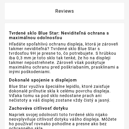
Reviews
Tvrdené sklo Blue Star: Neviditeľná ochrana s
maximálnou odolnosťou
Hľadáte spoľahlivú ochranu displeja, ktorá je zároveň
takmer neviditeľná? Tvrdené sklo Blue Star s
tvrdosťou 9H je presne to, čo potrebujete. S hrúbkou
iba 0,3 mm je toto sklo tak tenké, že ho na displeji
takmer nepostrehnete. Zároveň však poskytuje
maximálnu ochranu pred poškriabaním, prasklinami a
inými poškodeniami.
Dokonalé spojenie s displejom
Blue Star využíva špeciálne lepidlo, ktoré zaisťuje
dokonalé priľnutie skla k celému povrchu displeja.
Vďaka tomu sa pod sklo nedostane prach ani
nečistoty a váš displej zostane vždy čistý a jasný.
Zachováva citlivosť dotyku
Napriek svojej odolnosti toto tvrdené sklo nijako
neovplyvňuje citlivosť dotyku vášho displeja. Môžete
ho používať rovnako pohodlne a presne ako bez
ochranného skla.