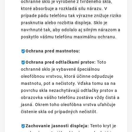
ochranné sklo je vyrobené z tvrdeného skla,
ktoré absorbuje a rozkladá silu nárazu. V
prípade pádu telefónu tak výrazne znižuje riziko
prasknutia alebo rozbitia displeja. Sklo je
navrhnuté tak, aby odolalo aj silným nárazom a
poskytlo vášmu telefónu maximálnu ochranu.
Ochrana pred mastnotou:
Ochrana pred odtlačkami prstov:
Toto
ochranné sklo je vybavené špeciálnou
oleofóbnou vrstvou, ktorá účinne odpudzuje
mastnotu, pot a nečistoty. Vďaka tomu sa na
povrchu skla nezachytávajú odtlačky prstov a
obrazovka vášho telefónu zostáva vždy čistá a
jasná. Okrem toho oleofóbna vrstva uľahčuje
čistenie skla od prípadných nečistôt.
Zachovanie jasnosti displeja:
Tento kryt je