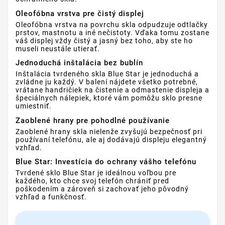
Oleofóbna vrstva pre čistý displej
Oleofóbna vrstva na povrchu skla odpudzuje odtlačky
prstov, mastnotu a iné nečistoty. Vďaka tomu zostane
váš displej vždy čistý a jasný bez toho, aby ste ho
museli neustále utierať.
Jednoduchá inštalácia bez bublín
Inštalácia tvrdeného skla Blue Star je jednoduchá a
zvládne ju každý. V balení nájdete všetko potrebné,
vrátane handričiek na čistenie a odmastenie displeja a
špeciálnych nálepiek, ktoré vám pomôžu sklo presne
umiestniť.
Zaoblené hrany pre pohodlné používanie
Zaoblené hrany skla nielenže zvyšujú bezpečnosť pri
používaní telefónu, ale aj dodávajú displeju elegantný
vzhľad.
Blue Star: Investícia do ochrany vášho telefónu
Tvrdené sklo Blue Star je ideálnou voľbou pre
každého, kto chce svoj telefón chrániť pred
poškodením a zároveň si zachovať jeho pôvodný
vzhľad a funkčnosť.