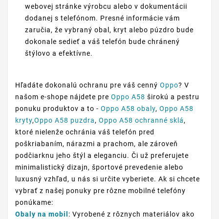
webovej stránke výrobcu alebo v dokumentácii
dodanej s telefónom. Presné informácie vám
zaručia, že vybraný obal, kryt alebo púzdro bude
dokonale sedieť a váš telefón bude chránený
štýlovo a efektívne.
Hľadáte dokonalú ochranu pre váš cenný
Oppo
? V
našom e-shope nájdete pre
Oppo A58
širokú a pestru
ponuku produktov a to -
Oppo A58 obaly
,
Oppo A58
kryty
,
Oppo A58 puzdra
,
Oppo A58 ochranné sklá
,
ktoré nielenže ochránia váš telefón pred
poškriabaním, nárazmi a prachom, ale zároveň
podčiarknu jeho štýl a eleganciu. Či už preferujete
minimalistický dizajn, športové prevedenie alebo
luxusný vzhľad, u nás si určite vyberiete. Ak si chcete
vybrať z našej ponuky pre rôzne mobilné telefóny
ponúkame:
Obaly na mobil
: Vyrobené z rôznych materiálov ako