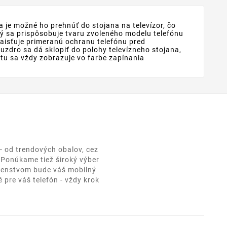
 je možné ho prehnúť do stojana na televízor, čo
rý sa prispôsobuje tvaru zvoleného modelu telefónu
 zaisťuje primeranú ochranu telefónu pred
zdro sa dá sklopiť do polohy televízneho stojana,
rytu sa vždy zobrazuje vo farbe zapínania
- od trendových obalov, cez
. Ponúkame tiež široký výber
ušenstvom bude váš mobilný
 pre váš telefón - vždy krok