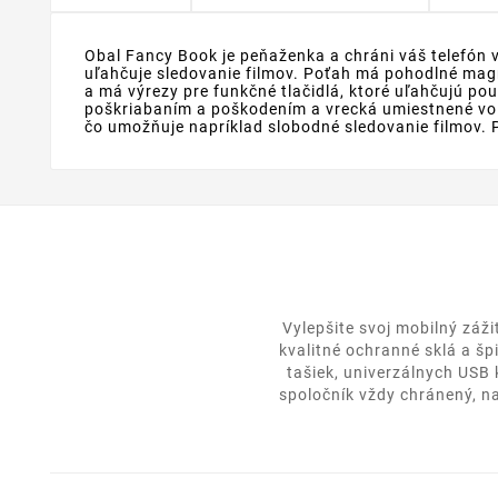
Obal Fancy Book je peňaženka a chráni váš telefón v
uľahčuje sledovanie filmov. Poťah má pohodlné magne
a má výrezy pre funkčné tlačidlá, ktoré uľahčujú pou
poškriabaním a poškodením a vrecká umiestnené vo 
čo umožňuje napríklad slobodné sledovanie filmov. Pú
Vylepšite svoj mobilný záž
kvalitné ochranné sklá a šp
tašiek, univerzálnych USB
spoločník vždy chránený, na