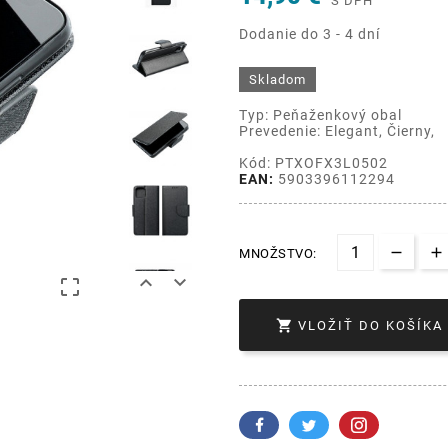
S DPH
Dodanie do 3 - 4 dní
Skladom
Typ: Peňaženkový obal
Prevedenie: Elegant, Čierny,
Kód: PTXOFX3L0502
EAN:
5903396112294
MNOŽSTVO:




VLOŽIŤ DO KOŠÍKA