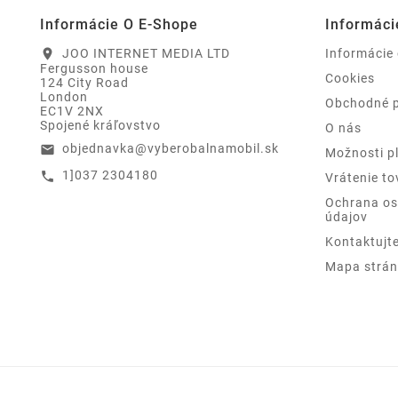
Informácie O E-Shope
Informáci
JOO INTERNET MEDIA LTD
Informácie
location_on
Fergusson house
Cookies
124 City Road
London
Obchodné 
EC1V 2NX
Spojené kráľovstvo
O nás
objednavka@vyberobalnamobil.sk
email
Možnosti p
1]037 2304180
call
Vrátenie to
Ochrana o
údajov
Kontaktujt
Mapa strán