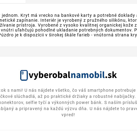
 jednom. Kryt má vrecko na bankové karty a potrebné doklady a
tické zapínanie. Interiér je vyrobený z pružného silikónu, kto
žívanie prístroja. Vyrobené z vysoko kvalitnej organickej kože
vnútri uľahčujú pohodlné ukladanie potrebných dokumentov. Pu
zdro je k dispozícii v širokej škále farieb - vnútorná strana k
itok s nami! U nás nájdete všetko, čo váš smartphone potrebuje 
ičkové slúchadlá, až po praktické držiaky a robustné nabíjačky
 konektorov, selfie tyčí a výkonných power bánk. S naším prísl
bíjaný a pripravený na každú výzvu dňa. U nás nájdete to pravé
vpred!