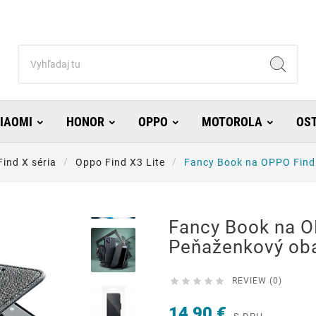
IAOMI
HONOR
OPPO
MOTOROLA
OS
Find X séria
Oppo Find X3 Lite
Fancy Book na OPPO Find 
Fancy Book na O
Peňaženkový oba





REVIEW (0)
14,90 €