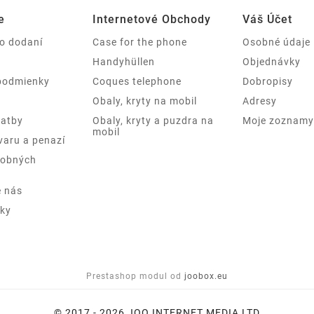
e
Internetové Obchody
Váš Účet
 o dodaní
Case for the phone
Osobné údaje
Handyhüllen
Objednávky
podmienky
Coques telephone
Dobropisy
Obaly, kryty na mobil
Adresy
latby
Obaly, kryty a puzdra na
Moje zoznamy 
mobil
varu a penazí
sobných
e nás
ky
Prestashop modul od
joobox.eu
© 2017 - 2026 JOO INTERNET MEDIA LTD