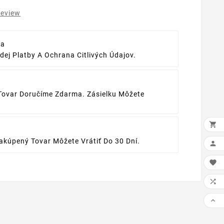
review
ba
ej Platby A Ochrana Citlivých Údajov.
Tovar Doručíme Zdarma. Zásielku Môžete

kúpený Tovar Môžete Vrátiť Do 30 Dní.



