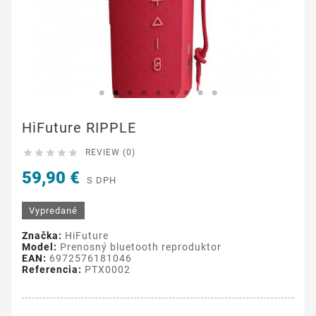
HiFuture RIPPLE





REVIEW (0)
59,90 €
S DPH
Vypredané
Značka:
HiFuture
Model:
Prenosný bluetooth reproduktor
EAN:
6972576181046
Referencia:
PTX0002