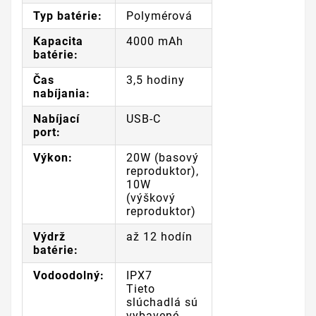
Typ batérie:
Polymérová
Kapacita
4000 mAh
batérie:
Čas
3,5 hodiny
nabíjania:
Nabíjací
USB-C
port:
Výkon:
20W (basový
reproduktor),
10W
(výškový
reproduktor)
Výdrž
až 12 hodín
batérie:
Vodoodolný:
IPX7
Tieto
slúchadlá sú
vybavené