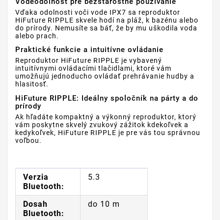
Vodeodolnosť pre bezstarostné používanie
Vďaka odolnosti voči vode IPX7 sa reproduktor
HiFuture RIPPLE skvele hodí na pláž, k bazénu alebo
do prírody. Nemusíte sa báť, že by mu uškodila voda
alebo prach.
Praktické funkcie a intuitívne ovládanie
Reproduktor HiFuture RIPPLE je vybavený
intuitívnymi ovládacími tlačidlami, ktoré vám
umožňujú jednoducho ovládať prehrávanie hudby a
hlasitosť.
HiFuture RIPPLE: Ideálny spoločník na párty a do
prírody
Ak hľadáte kompaktný a výkonný reproduktor, ktorý
vám poskytne skvelý zvukový zážitok kdekoľvek a
kedykoľvek, HiFuture RIPPLE je pre vás tou správnou
voľbou.
Verzia
5.3
Bluetooth:
Dosah
do 10 m
Bluetooth: