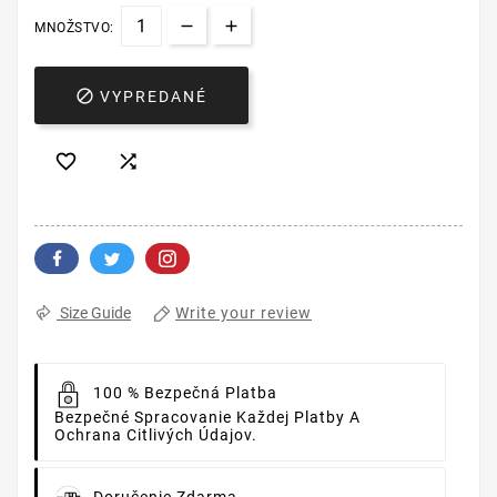
MNOŽSTVO:

VYPREDANÉ


Write your review
Size Guide
100 % Bezpečná Platba
Bezpečné Spracovanie Každej Platby A
Ochrana Citlivých Údajov.