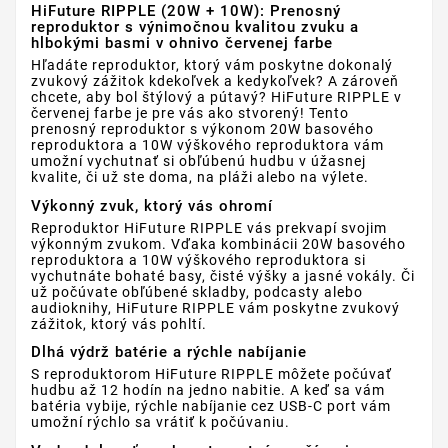
HiFuture RIPPLE (20W + 10W): Prenosný
reproduktor s výnimočnou kvalitou zvuku a
hlbokými basmi v ohnivo červenej farbe
Hľadáte reproduktor, ktorý vám poskytne dokonalý
zvukový zážitok kdekoľvek a kedykoľvek? A zároveň
chcete, aby bol štýlový a pútavý? HiFuture RIPPLE v
červenej farbe je pre vás ako stvorený! Tento
prenosný reproduktor s výkonom 20W basového
reproduktora a 10W výškového reproduktora vám
umožní vychutnať si obľúbenú hudbu v úžasnej
kvalite, či už ste doma, na pláži alebo na výlete.
Výkonný zvuk, ktorý vás ohromí
Reproduktor HiFuture RIPPLE vás prekvapí svojim
výkonným zvukom. Vďaka kombinácii 20W basového
reproduktora a 10W výškového reproduktora si
vychutnáte bohaté basy, čisté výšky a jasné vokály. Či
už počúvate obľúbené skladby, podcasty alebo
audioknihy, HiFuture RIPPLE vám poskytne zvukový
zážitok, ktorý vás pohltí.
Dlhá výdrž batérie a rýchle nabíjanie
S reproduktorom HiFuture RIPPLE môžete počúvať
hudbu až 12 hodín na jedno nabitie. A keď sa vám
batéria vybije, rýchle nabíjanie cez USB-C port vám
umožní rýchlo sa vrátiť k počúvaniu.