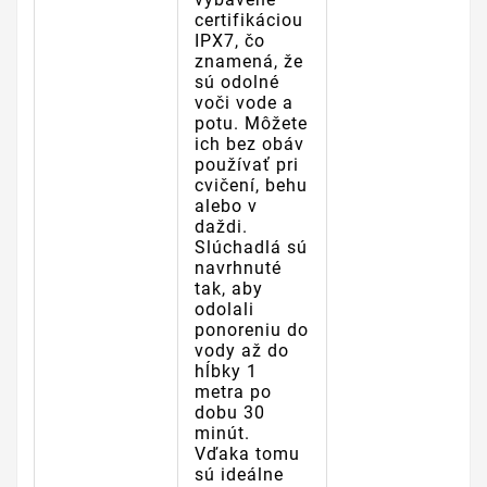
certifikáciou
IPX7, čo
znamená, že
sú odolné
voči vode a
potu. Môžete
ich bez obáv
používať pri
cvičení, behu
alebo v
daždi.
Slúchadlá sú
navrhnuté
tak, aby
odolali
ponoreniu do
vody až do
hĺbky 1
metra po
dobu 30
minút.
Vďaka tomu
sú ideálne