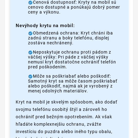
Cenová dostupnosť: Kryty na mobil sú
cenovo dostupné a ponúkajú dobrý pomer
ceny a výkonu.
Nevýhody krytu na mobil:
Obmedzená ochrana: Kryt chráni iba
zadnú stranu a boky telefónu, displej
zostáva nechránený.
Neposkytuje ochranu proti pádom z
väčšej výšky: Pri páde z väčšej výšky
nemusí kryt dostatočne ochrániť telefón
pred poškodením.
Môže sa poškriabať alebo poškodiť:
Samotný kryt sa môže časom poškriabať
alebo poškodiť, najmä ak je vyrobený z
menej odolných materiálov.
Kryt na mobil je skvelým spôsobom, ako dodať
svojmu telefónu osobitý štýl a zároveň ho
ochrániť pred bežným opotrebením. Ak však
hľadáte komplexnejšiu ochranu, zvážte
investíciu do puzdra alebo iného typu obalu,