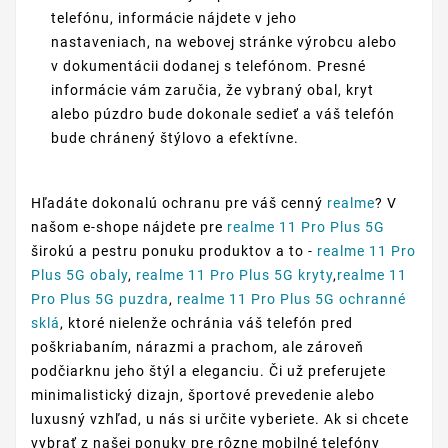
telefónu, informácie nájdete v jeho
nastaveniach, na webovej stránke výrobcu alebo
v dokumentácii dodanej s telefónom. Presné
informácie vám zaručia, že vybraný obal, kryt
alebo púzdro bude dokonale sedieť a váš telefón
bude chránený štýlovo a efektívne.
Hľadáte dokonalú ochranu pre váš cenný
realme
? V
našom e-shope nájdete pre
realme 11 Pro Plus 5G
širokú a pestru ponuku produktov a to -
realme 11 Pro
Plus 5G obaly
,
realme 11 Pro Plus 5G kryty
,
realme 11
Pro Plus 5G puzdra
,
realme 11 Pro Plus 5G ochranné
sklá
, ktoré nielenže ochránia váš telefón pred
poškriabaním, nárazmi a prachom, ale zároveň
podčiarknu jeho štýl a eleganciu. Či už preferujete
minimalistický dizajn, športové prevedenie alebo
luxusný vzhľad, u nás si určite vyberiete. Ak si chcete
vybrať z našej ponuky pre rôzne mobilné telefóny