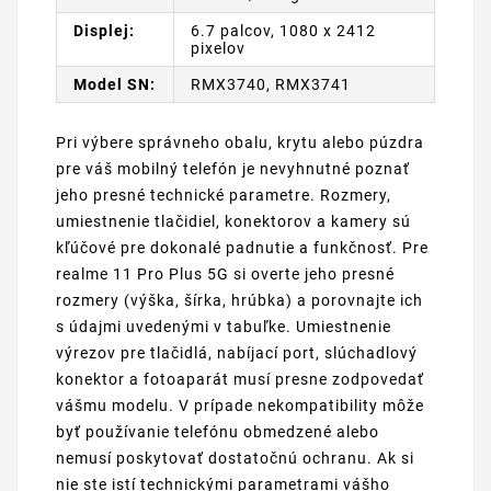
Displej:
6.7 palcov, 1080 x 2412
pixelov
Model SN:
RMX3740, RMX3741
Pri výbere správneho obalu, krytu alebo púzdra
pre váš mobilný telefón je nevyhnutné poznať
jeho presné technické parametre. Rozmery,
umiestnenie tlačidiel, konektorov a kamery sú
kľúčové pre dokonalé padnutie a funkčnosť. Pre
realme 11 Pro Plus 5G si overte jeho presné
rozmery (výška, šírka, hrúbka) a porovnajte ich
s údajmi uvedenými v tabuľke. Umiestnenie
výrezov pre tlačidlá, nabíjací port, slúchadlový
konektor a fotoaparát musí presne zodpovedať
vášmu modelu. V prípade nekompatibility môže
byť používanie telefónu obmedzené alebo
nemusí poskytovať dostatočnú ochranu. Ak si
nie ste istí technickými parametrami vášho