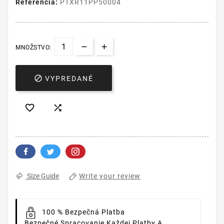
Referencia:
PTXR11PP50004
MNOŽSTVO:

VYPREDANÉ


Write your review
Size Guide
100 % Bezpečná Platba
Bezpečné Spracovanie Každej Platby A