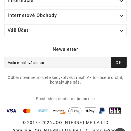

Informácie

Internetové Obchody

Váš Účet
Newsletter
OK
Odber noviniek môžete kedykoľvek zrušiť. Ak to chcete urobiť,
kontaktujte nás.
Prestashop modul od
joobox.eu
© 2017 - 2026 JOO INTERNET MEDIA LTD
Spravuje
JOO INTERNET MEDIA LTD
, Tento
E-Shop