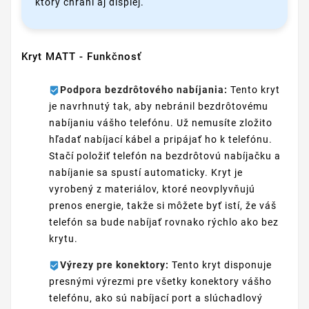
ktorý chráni aj displej.
Kryt MATT - Funkčnosť
Podpora bezdrôtového nabíjania:
Tento kryt
je navrhnutý tak, aby nebránil bezdrôtovému
nabíjaniu vášho telefónu. Už nemusíte zložito
hľadať nabíjací kábel a pripájať ho k telefónu.
Stačí položiť telefón na bezdrôtovú nabíjačku a
nabíjanie sa spustí automaticky. Kryt je
vyrobený z materiálov, ktoré neovplyvňujú
prenos energie, takže si môžete byť istí, že váš
telefón sa bude nabíjať rovnako rýchlo ako bez
krytu.
Výrezy pre konektory:
Tento kryt disponuje
presnými výrezmi pre všetky konektory vášho
telefónu, ako sú nabíjací port a slúchadlový