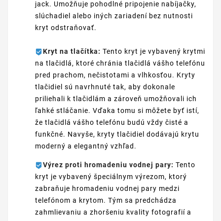
jack. Umožňuje pohodlné pripojenie nabíjačky,
slúchadiel alebo iných zariadení bez nutnosti
kryt odstraňovať.
Kryt na tlačítka:
Tento kryt je vybavený krytmi
na tlačidlá, ktoré chránia tlačidlá vášho telefónu
pred prachom, nečistotami a vlhkosťou. Kryty
tlačidiel sú navrhnuté tak, aby dokonale
priliehali k tlačidlám a zároveň umožňovali ich
ľahké stláčanie. Vďaka tomu si môžete byť istí,
že tlačidlá vášho telefónu budú vždy čisté a
funkčné. Navyše, kryty tlačidiel dodávajú krytu
moderný a elegantný vzhľad.
Výrez proti hromadeniu vodnej pary:
Tento
kryt je vybavený špeciálnym výrezom, ktorý
zabraňuje hromadeniu vodnej pary medzi
telefónom a krytom. Tým sa predchádza
zahmlievaniu a zhoršeniu kvality fotografií a