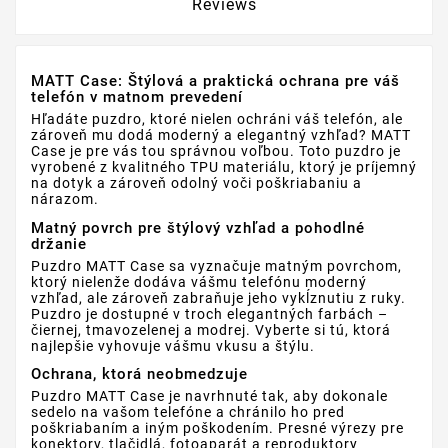
Reviews
MATT Case: Štýlová a praktická ochrana pre váš
telefón v matnom prevedení
Hľadáte puzdro, ktoré nielen ochráni váš telefón, ale
zároveň mu dodá moderný a elegantný vzhľad? MATT
Case je pre vás tou správnou voľbou. Toto puzdro je
vyrobené z kvalitného TPU materiálu, ktorý je príjemný
na dotyk a zároveň odolný voči poškriabaniu a
nárazom.
Matný povrch pre štýlový vzhľad a pohodlné
držanie
Puzdro MATT Case sa vyznačuje matným povrchom,
ktorý nielenže dodáva vášmu telefónu moderný
vzhľad, ale zároveň zabraňuje jeho vykĺznutiu z ruky.
Puzdro je dostupné v troch elegantných farbách –
čiernej, tmavozelenej a modrej. Vyberte si tú, ktorá
najlepšie vyhovuje vášmu vkusu a štýlu.
Ochrana, ktorá neobmedzuje
Puzdro MATT Case je navrhnuté tak, aby dokonale
sedelo na vašom telefóne a chránilo ho pred
poškriabaním a iným poškodením. Presné výrezy pre
konektory, tlačidlá, fotoaparát a reproduktory