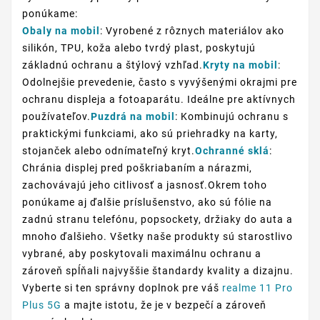
ponúkame:
Obaly na mobil
: Vyrobené z rôznych materiálov ako
silikón, TPU, koža alebo tvrdý plast, poskytujú
základnú ochranu a štýlový vzhľad.
Kryty na mobil
:
Odolnejšie prevedenie, často s vyvýšenými okrajmi pre
ochranu displeja a fotoaparátu. Ideálne pre aktívnych
používateľov.
Puzdrá na mobil
: Kombinujú ochranu s
praktickými funkciami, ako sú priehradky na karty,
stojanček alebo odnímateľný kryt.
Ochranné sklá
:
Chránia displej pred poškriabaním a nárazmi,
zachovávajú jeho citlivosť a jasnosť.Okrem toho
ponúkame aj ďalšie príslušenstvo, ako sú fólie na
zadnú stranu telefónu, popsockety, držiaky do auta a
mnoho ďalšieho. Všetky naše produkty sú starostlivo
vybrané, aby poskytovali maximálnu ochranu a
zároveň spĺňali najvyššie štandardy kvality a dizajnu.
Vyberte si ten správny doplnok pre váš
realme 11 Pro
Plus 5G
a majte istotu, že je v bezpečí a zároveň