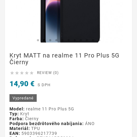
Kryt MATT na realme 11 Pro Plus 5G
Čierny





REVIEW (0)
14,90 €
S DPH
Vypredané
Model:
realme 11 Pro Plus 5G
Typ:
Kryt
Farba:
Čierny
Podpora bezdrôtového nabíjania:
ÁNO
Materiál:
TPU
EAN:
5903396217739