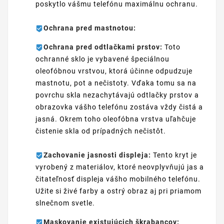
poskytlo vášmu telefónu maximálnu ochranu.
Ochrana pred mastnotou:
Ochrana pred odtlačkami prstov:
Toto
ochranné sklo je vybavené špeciálnou
oleofóbnou vrstvou, ktorá účinne odpudzuje
mastnotu, pot a nečistoty. Vďaka tomu sa na
povrchu skla nezachytávajú odtlačky prstov a
obrazovka vášho telefónu zostáva vždy čistá a
jasná. Okrem toho oleofóbna vrstva uľahčuje
čistenie skla od prípadných nečistôt.
Zachovanie jasnosti displeja:
Tento kryt je
vyrobený z materiálov, ktoré neovplyvňujú jas a
čitateľnosť displeja vášho mobilného telefónu.
Užite si živé farby a ostrý obraz aj pri priamom
slnečnom svetle.
Maskovanie existujúcich škrabancov: