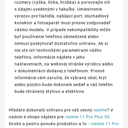
rozmery (výška, šírka, hrúbka) a porovnajte ich
s údajmi uvedenými v tabuľke. Umiestnenie
výrezov pre tlačidlá, nabíjací port, slúchadlový
konektor a fotoaparát musí presne zodpovedať
vášmu modelu. V prípade nekompatibility môže
byť používanie telefónu obmedzené alebo
nemusí poskytovať dostatočnú ochranu. Ak si
nie ste istí technickými parametrami vášho
telefónu, informácie nájdete v jeho
nastaveniach, na webovej stránke výrobcu alebo
v dokumentácii dodanej s telefónom. Presné
informácie vám zaručia, že vybraný obal, kryt
alebo púzdro bude dokonale sedieť a váš telefón
bude chránený štýlovo a efektívne.
Hľadáte dokonalú ochranu pre váš cenný
realme
? V
našom e-shope nájdete pre
realme 11 Pro Plus 5G
širokú a pestru ponuku produktov a to -
realme 11 Pro