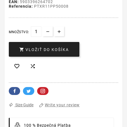
EAN:
5903396264702
Referencia:
PTXR11PP50008
MNOŽSTVO:

VLOŽIŤ DO KOŠÍKA


Write your review
Size Guide
100 % Bezpečná Platba