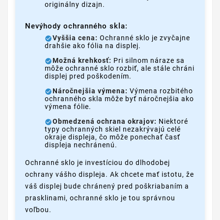
originálny dizajn.
Nevýhody ochranného skla:
Vyššia cena:
Ochranné sklo je zvyčajne
drahšie ako fólia na displej.
Možná krehkosť:
Pri silnom náraze sa
môže ochranné sklo rozbiť, ale stále chráni
displej pred poškodením.
Náročnejšia výmena:
Výmena rozbitého
ochranného skla môže byť náročnejšia ako
výmena fólie.
Obmedzená ochrana okrajov:
Niektoré
typy ochranných skiel nezakrývajú celé
okraje displeja, čo môže ponechať časť
displeja nechránenú.
Ochranné sklo je investíciou do dlhodobej
ochrany vášho displeja. Ak chcete mať istotu, že
váš displej bude chránený pred poškriabaním a
prasklinami, ochranné sklo je tou správnou
voľbou.