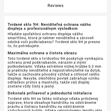
Reviews
Tvrdené sklo 9H: Neviditeľná ochrana vášho
displeja s profesionálnym výsledkom
Hľadáte spoľahlivú ochranu displeja vášho
smartfónu, ktorá je takmer neviditeľná a zároveň
odolná voči poškriabaniu? Tvrdené sklo 9H je presne
to, čo potrebujete.
Maximálna ochrana a čistota obrazu
Toto tvrdené sklo s tvrdosťou 9H poskytuje vynikajúcu
ochranu pred poškriabaním, nárazmi a inými
poškodeniami. Vďaka extrémne nízkej hrúbke 0,3 mm
je prakticky neviditeľné a nepostrehnuteľné na dotyk,
takže si zachováte pôvodný vzhľad a citlivosť vášho
displeja. Navyše, oleofóbny povlak zabraňuje vzniku
odtlačkov prstov a mastnoty, takže váš displej
zostane vždy čistý a jasný.
Dokonalá priľnavosť a jednoduchá inštalácia
Tvrdené sklo 9H sa ľahko inštaluje vďaka priloženej
súprave, ktorá obsahuje handričku na odstránenie
prachu a čistiacu handričku na odstránenie
vzduchových bublín. Vďaka celoplošnému lepidlu sklo