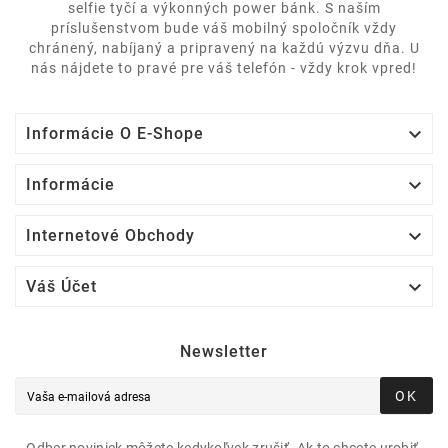
selfie tyčí a výkonných power bánk. S naším
príslušenstvom bude váš mobilný spoločník vždy
chránený, nabíjaný a pripravený na každú výzvu dňa. U
nás nájdete to pravé pre váš telefón - vždy krok vpred!

Informácie O E-Shope

Informácie

Internetové Obchody

Váš Účet
Newsletter
OK
Odber noviniek môžete kedykoľvek zrušiť. Ak to chcete urobiť,