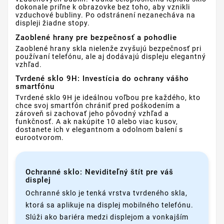
dokonale priľne k obrazovke bez toho, aby vznikli
vzduchové bubliny. Po odstránení nezanecháva na
displeji žiadne stopy.
Zaoblené hrany pre bezpečnosť a pohodlie
Zaoblené hrany skla nielenže zvyšujú bezpečnosť pri
používaní telefónu, ale aj dodávajú displeju elegantný
vzhľad.
Tvrdené sklo 9H: Investícia do ochrany vášho
smartfónu
Tvrdené sklo 9H je ideálnou voľbou pre každého, kto
chce svoj smartfón chrániť pred poškodením a
zároveň si zachovať jeho pôvodný vzhľad a
funkčnosť. A ak nakúpite 10 alebo viac kusov,
dostanete ich v elegantnom a odolnom balení s
eurootvorom.
Ochranné sklo: Neviditeľný štít pre váš
displej
Ochranné sklo je tenká vrstva tvrdeného skla,
ktorá sa aplikuje na displej mobilného telefónu.
Slúži ako bariéra medzi displejom a vonkajším