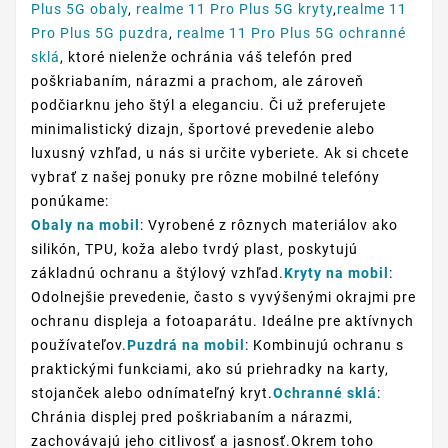
Plus 5G obaly
,
realme 11 Pro Plus 5G kryty
,
realme 11
Pro Plus 5G puzdra
,
realme 11 Pro Plus 5G ochranné
sklá
, ktoré nielenže ochránia váš telefón pred
poškriabaním, nárazmi a prachom, ale zároveň
podčiarknu jeho štýl a eleganciu. Či už preferujete
minimalistický dizajn, športové prevedenie alebo
luxusný vzhľad, u nás si určite vyberiete. Ak si chcete
vybrať z našej ponuky pre rôzne mobilné telefóny
ponúkame:
Obaly na mobil
: Vyrobené z rôznych materiálov ako
silikón, TPU, koža alebo tvrdý plast, poskytujú
základnú ochranu a štýlový vzhľad.
Kryty na mobil
:
Odolnejšie prevedenie, často s vyvýšenými okrajmi pre
ochranu displeja a fotoaparátu. Ideálne pre aktívnych
používateľov.
Puzdrá na mobil
: Kombinujú ochranu s
praktickými funkciami, ako sú priehradky na karty,
stojanček alebo odnímateľný kryt.
Ochranné sklá
:
Chránia displej pred poškriabaním a nárazmi,
zachovávajú jeho citlivosť a jasnosť.Okrem toho