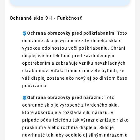
Ochranné sklo 9H - Funkčnosť
Ochrana obrazovky pred poškriabaním:
Toto
ochranné sklo je vyrobené z tvrdeného skla s
vysokou odolnosťou voči poškriabaniu. Chráni
displej vášho telefónu pred každodenným
opotrebením a zabraňuje vzniku nevzhľadných
škrabancov. Vďaka tomu si môžete byť istí, že
váš displej zostane ako nový aj po dlhšom čase
používania.
Ochrana obrazovky pred nárazmi:
Toto
ochranné sklo je vyrobené z tvrdeného skla,
ktoré absorbuje a rozkladá silu nárazu. V
prípade pádu telefónu tak výrazne znižuje riziko
prasknutia alebo rozbitia displeja. Sklo je
navrhnuté tak, aby odolalo aj silným nárazom a