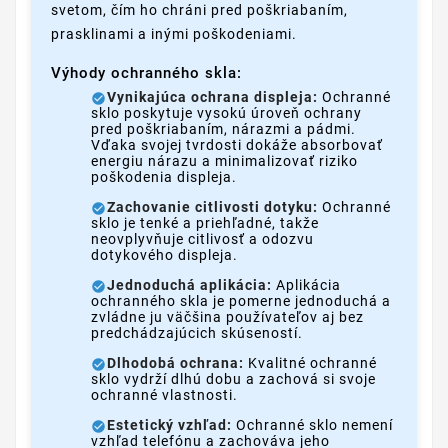
svetom, čím ho chráni pred poškriabaním,
prasklinami a inými poškodeniami.
Výhody ochranného skla:
Vynikajúca ochrana displeja:
Ochranné
sklo poskytuje vysokú úroveň ochrany
pred poškriabaním, nárazmi a pádmi.
Vďaka svojej tvrdosti dokáže absorbovať
energiu nárazu a minimalizovať riziko
poškodenia displeja.
Zachovanie citlivosti dotyku:
Ochranné
sklo je tenké a priehľadné, takže
neovplyvňuje citlivosť a odozvu
dotykového displeja.
Jednoduchá aplikácia:
Aplikácia
ochranného skla je pomerne jednoduchá a
zvládne ju väčšina používateľov aj bez
predchádzajúcich skúseností.
Dlhodobá ochrana:
Kvalitné ochranné
sklo vydrží dlhú dobu a zachová si svoje
ochranné vlastnosti.
Estetický vzhľad:
Ochranné sklo nemení
vzhľad telefónu a zachováva jeho