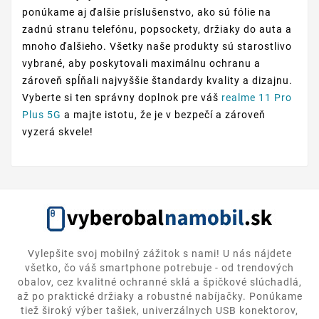
ponúkame aj ďalšie príslušenstvo, ako sú fólie na
zadnú stranu telefónu, popsockety, držiaky do auta a
mnoho ďalšieho. Všetky naše produkty sú starostlivo
vybrané, aby poskytovali maximálnu ochranu a
zároveň spĺňali najvyššie štandardy kvality a dizajnu.
Vyberte si ten správny doplnok pre váš
realme 11 Pro
Plus 5G
a majte istotu, že je v bezpečí a zároveň
vyzerá skvele!
Vylepšite svoj mobilný zážitok s nami! U nás nájdete
všetko, čo váš smartphone potrebuje - od trendových
obalov, cez kvalitné ochranné sklá a špičkové slúchadlá,
až po praktické držiaky a robustné nabíjačky. Ponúkame
tiež široký výber tašiek, univerzálnych USB konektorov,