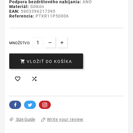
Podpora bezdrôtového nabíjania:
ÁNO
Materiál:
Silikón
EAN:
5903396217395
Referencia:
PTXR11P50006
MNOŽSTVO:

VLOŽIŤ DO KOŠÍKA


Write your review
Size Guide