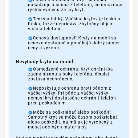
nasadzuje a sníma z telefónu, čo umožňuje
rýchlu výmenu za iný kryt.
Tenký a ľahký: Väčšina krytov je tenká a
ľahká, takže nepridáva zbytočný objem
vášmu telefónu.
Cenová dostupnosť: Kryty na mobil sú
cenovo dostupné a ponúkajú dobrý pomer
ceny a výkonu.
Nevýhody krytu na mobil:
Obmedzená ochrana: Kryt chráni iba
zadnú stranu a boky telefónu, displej
zostáva nechránený.
Neposkytuje ochranu proti pádom z
väčšej výšky: Pri páde z väčšej výšky
nemusí kryt dostatočne ochrániť telefón
pred poškodením.
Môže sa poškriabať alebo poškodiť:
Samotný kryt sa môže časom poškriabať
alebo poškodiť, najmä ak je vyrobený z
menej odolných materiálov.
Kryt na mobil je skvelým spôsobom, ako dodať