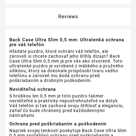
Reviews
Back Case Ultra Slim 0,5 mm: Ultratenká ochrana
pre váš telefón
Hľadáte puzdro, ktoré ochráni váš telefón, ale
zároveň si chcete zachovať jeho štíhly dizajn? Back
Case Ultra Slim 0,5 mm je pre vás ako stvorené. Toto
ultratenké puzdro je vyrobené z mäkkého a pružného
silikónu, ktorý sa dokonale prispôsobí tvaru vášho
telefónu a zároveň mu dodá ochranu pred
poškriabaním a drobným poškodením.
Neviditeľná ochrana
S hrúbkou len 0,5 mm je toto puzdro takmer
neviditeľné a prakticky nepostrehnuteľné na dotyk.
Váš telefón si tak zachová svoju štíhlosť a eleganciu,
zatiaľ čo bude chránený pred každodennými
nástrahami.
Ochrana pred poškriabaním a poškodením
Napriek svojej tenkosti poskytuje Back Case Ultra Slim
0,5 mm spoľahlivú ochranu pred poškriabaním a