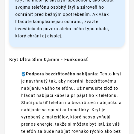
svojmu telefónu osobitý štýl a zároveň ho
ochrániť pred bežným opotrebením. Ak však
hľadáte komplexnejšiu ochranu, zvážte
investíciu do puzdra alebo iného typu obalu,
ktorý chráni aj displej.
Kryt Ultra Slim 0,5mm - Funkčnosť
Podpora bezdrôtového nabíjania:
Tento kryt
je navrhnutý tak, aby nebránil bezdrôtovému
nabíjaniu vášho telefónu. Už nemusíte zložito
hľadať nabíjací kábel a pripájať ho k telefónu.
Stačí položiť telefón na bezdrôtovú nabíjačku a
nabíjanie sa spustí automaticky. Kryt je
vyrobený z materiálov, ktoré neovplyvňujú
prenos energie, takže si môžete byť istí, že váš
telefón sa bude nabíjať rovnako rýchlo ako bez