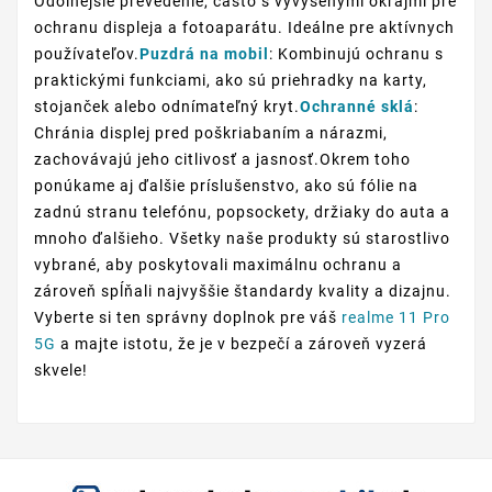
Odolnejšie prevedenie, často s vyvýšenými okrajmi pre
ochranu displeja a fotoaparátu. Ideálne pre aktívnych
používateľov.
Puzdrá na mobil
: Kombinujú ochranu s
praktickými funkciami, ako sú priehradky na karty,
stojanček alebo odnímateľný kryt.
Ochranné sklá
:
Chránia displej pred poškriabaním a nárazmi,
zachovávajú jeho citlivosť a jasnosť.Okrem toho
ponúkame aj ďalšie príslušenstvo, ako sú fólie na
zadnú stranu telefónu, popsockety, držiaky do auta a
mnoho ďalšieho. Všetky naše produkty sú starostlivo
vybrané, aby poskytovali maximálnu ochranu a
zároveň spĺňali najvyššie štandardy kvality a dizajnu.
Vyberte si ten správny doplnok pre váš
realme 11 Pro
5G
a majte istotu, že je v bezpečí a zároveň vyzerá
skvele!