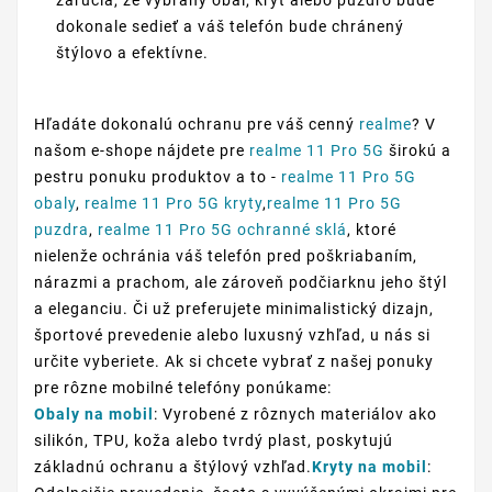
zaručia, že vybraný obal, kryt alebo púzdro bude
dokonale sedieť a váš telefón bude chránený
štýlovo a efektívne.
Hľadáte dokonalú ochranu pre váš cenný
realme
? V
našom e-shope nájdete pre
realme 11 Pro 5G
širokú a
pestru ponuku produktov a to -
realme 11 Pro 5G
obaly
,
realme 11 Pro 5G kryty
,
realme 11 Pro 5G
puzdra
,
realme 11 Pro 5G ochranné sklá
, ktoré
nielenže ochránia váš telefón pred poškriabaním,
nárazmi a prachom, ale zároveň podčiarknu jeho štýl
a eleganciu. Či už preferujete minimalistický dizajn,
športové prevedenie alebo luxusný vzhľad, u nás si
určite vyberiete. Ak si chcete vybrať z našej ponuky
pre rôzne mobilné telefóny ponúkame:
Obaly na mobil
: Vyrobené z rôznych materiálov ako
silikón, TPU, koža alebo tvrdý plast, poskytujú
základnú ochranu a štýlový vzhľad.
Kryty na mobil
: