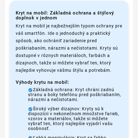
Kryt na mobil: Základná ochrana a štýlový
doplnok v jednom
Kryt na mobil je najbežnejším typom ochrany pre
váš smartfón. Ide o jednoduchý a praktický
spôsob, ako ochrániť zariadenie pred
poškriabaním, nárazmi a nečistotami. Kryty sú
dostupné v rôznych materiáloch, farbách a
dizajnoch, takže si môžete vybrať ten, ktorý
najlepšie vyhovuje vášmu štýlu a potrebám.
Výhody krytu na mobil:
Základná ochrana: Kryt chráni zadnú
stranu a boky telefónu pred poškriabaním,
nárazmi a nečistotami.
Široký výber dizajnov: Kryty sú k
dispozícii v nekonečnom množstve farieb,
vzorov a materiálov, takže si môžete
vybrať ten, ktorý najlepšie vyjadrí vašu
osobnosť.
Ľahká manipulácia: Kryt sa ľahko