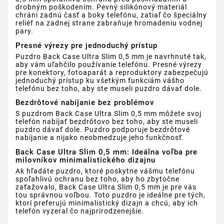
drobným poškodením. Pevný silikónový materiál
chráni zadnú časť a boky telefónu, zatiaľ čo špeciálny
reliéf na zadnej strane zabraňuje hromadeniu vodnej
pary.
Presné výrezy pre jednoduchý prístup
Puzdro Back Case Ultra Slim 0,5 mm je navrhnuté tak,
aby vám uľahčilo používanie telefónu. Presné výrezy
pre konektory, fotoaparát a reproduktory zabezpečujú
jednoduchý prístup ku všetkým funkciám vášho
telefónu bez toho, aby ste museli puzdro dávať dole.
Bezdrôtové nabíjanie bez problémov
S puzdrom Back Case Ultra Slim 0,5 mm môžete svoj
telefón nabíjať bezdrôtovo bez toho, aby ste museli
puzdro dávať dole. Puzdro podporuje bezdrôtové
nabíjanie a nijako neobmedzuje jeho funkčnosť.
Back Case Ultra Slim 0,5 mm: Ideálna voľba pre
milovníkov minimalistického dizajnu
Ak hľadáte puzdro, ktoré poskytne vášmu telefónu
spoľahlivú ochranu bez toho, aby ho zbytočne
zaťažovalo, Back Case Ultra Slim 0,5 mm je pre vás
tou správnou voľbou. Toto puzdro je ideálne pre tých,
ktorí preferujú minimalistický dizajn a chcú, aby ich
telefón vyzeral čo najprirodzenejšie.