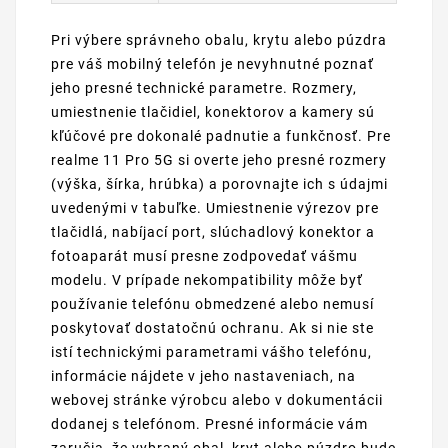
Pri výbere správneho obalu, krytu alebo púzdra
pre váš mobilný telefón je nevyhnutné poznať
jeho presné technické parametre. Rozmery,
umiestnenie tlačidiel, konektorov a kamery sú
kľúčové pre dokonalé padnutie a funkčnosť. Pre
realme 11 Pro 5G si overte jeho presné rozmery
(výška, šírka, hrúbka) a porovnajte ich s údajmi
uvedenými v tabuľke. Umiestnenie výrezov pre
tlačidlá, nabíjací port, slúchadlový konektor a
fotoaparát musí presne zodpovedať vášmu
modelu. V prípade nekompatibility môže byť
používanie telefónu obmedzené alebo nemusí
poskytovať dostatočnú ochranu. Ak si nie ste
istí technickými parametrami vášho telefónu,
informácie nájdete v jeho nastaveniach, na
webovej stránke výrobcu alebo v dokumentácii
dodanej s telefónom. Presné informácie vám