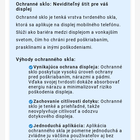
Ochranné sklo: Neviditeľný štít pre váš
displej
Ochranné sklo je tenká vrstva tvrdeného skla,
ktorá sa aplikuje na displej mobilného telefónu.
Slúži ako bariéra medzi displejom a vonkajším
svetom, čím ho chráni pred poškriabaním,
prasklinami a inými poškodeniami.
Výhody ochranného skla:
Vynikajúca ochrana displeja:
Ochranné
sklo poskytuje vysokú úroveň ochrany
pred poškriabaním, nárazmi a pádmi.
Vďaka svojej tvrdosti dokáže absorbovať
energiu nárazu a minimalizovať riziko
poškodenia displeja.
Zachovanie citlivosti dotyku:
Ochranné
sklo je tenké a priehľadné, takže
neovplyvňuje citlivosť a odozvu
dotykového displeja.
Jednoduchá aplikácia:
Aplikácia
ochranného skla je pomerne jednoduchá a
zvládne ju väčšina používateľov aj bez