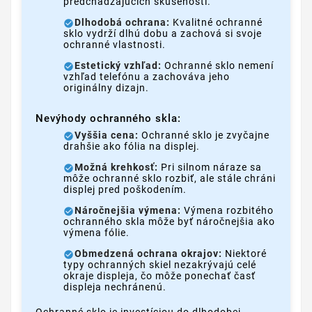
predchádzajúcich skúseností.
Dlhodobá ochrana:
Kvalitné ochranné
sklo vydrží dlhú dobu a zachová si svoje
ochranné vlastnosti.
Estetický vzhľad:
Ochranné sklo nemení
vzhľad telefónu a zachováva jeho
originálny dizajn.
Nevýhody ochranného skla:
Vyššia cena:
Ochranné sklo je zvyčajne
drahšie ako fólia na displej.
Možná krehkosť:
Pri silnom náraze sa
môže ochranné sklo rozbiť, ale stále chráni
displej pred poškodením.
Náročnejšia výmena:
Výmena rozbitého
ochranného skla môže byť náročnejšia ako
výmena fólie.
Obmedzená ochrana okrajov:
Niektoré
typy ochranných skiel nezakrývajú celé
okraje displeja, čo môže ponechať časť
displeja nechránenú.