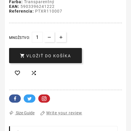
Farba:
Transparentný
EAN:
5903396241222
Referencia:
PTXR110007
MNOŽSTVO:

VLOŽIŤ DO KOŠÍKA


Write your review
Size Guide