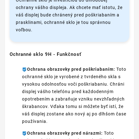
Ochranné sklo je investíciou do dlhodobej
ochrany vášho displeja. Ak chcete mať istotu, že
váš displej bude chránený pred poškriabaním a
prasklinami, ochranné sklo je tou správnou
voľbou.
Ochranné sklo 9H - Funkčnosť
Ochrana obrazovky pred poškriabaním:
Toto
ochranné sklo je vyrobené z tvrdeného skla s
vysokou odolnosťou voči poškriabaniu. Chráni
displej vášho telefónu pred každodenným
opotrebením a zabraňuje vzniku nevzhľadných
škrabancov. Vďaka tomu si môžete byť istí, že
váš displej zostane ako nový aj po dlhšom čase
používania.
Ochrana obrazovky pred nárazmi:
Toto