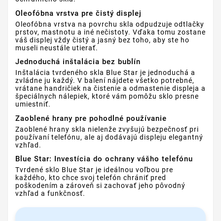
Oleofóbna vrstva pre čistý displej
Oleofóbna vrstva na povrchu skla odpudzuje odtlačky
prstov, mastnotu a iné nečistoty. Vďaka tomu zostane
váš displej vždy čistý a jasný bez toho, aby ste ho
museli neustále utierať.
Jednoduchá inštalácia bez bublín
Inštalácia tvrdeného skla Blue Star je jednoduchá a
zvládne ju každý. V balení nájdete všetko potrebné,
vrátane handričiek na čistenie a odmastenie displeja a
špeciálnych nálepiek, ktoré vám pomôžu sklo presne
umiestniť.
Zaoblené hrany pre pohodlné používanie
Zaoblené hrany skla nielenže zvyšujú bezpečnosť pri
používaní telefónu, ale aj dodávajú displeju elegantný
vzhľad.
Blue Star: Investícia do ochrany vášho telefónu
Tvrdené sklo Blue Star je ideálnou voľbou pre
každého, kto chce svoj telefón chrániť pred
poškodením a zároveň si zachovať jeho pôvodný
vzhľad a funkčnosť.