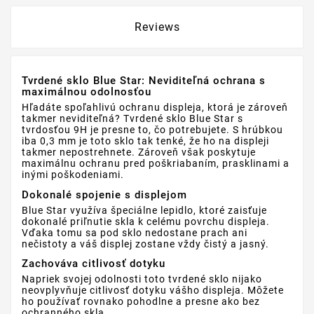
Reviews
Tvrdené sklo Blue Star: Neviditeľná ochrana s
maximálnou odolnosťou
Hľadáte spoľahlivú ochranu displeja, ktorá je zároveň
takmer neviditeľná? Tvrdené sklo Blue Star s
tvrdosťou 9H je presne to, čo potrebujete. S hrúbkou
iba 0,3 mm je toto sklo tak tenké, že ho na displeji
takmer nepostrehnete. Zároveň však poskytuje
maximálnu ochranu pred poškriabaním, prasklinami a
inými poškodeniami.
Dokonalé spojenie s displejom
Blue Star využíva špeciálne lepidlo, ktoré zaisťuje
dokonalé priľnutie skla k celému povrchu displeja.
Vďaka tomu sa pod sklo nedostane prach ani
nečistoty a váš displej zostane vždy čistý a jasný.
Zachováva citlivosť dotyku
Napriek svojej odolnosti toto tvrdené sklo nijako
neovplyvňuje citlivosť dotyku vášho displeja. Môžete
ho používať rovnako pohodlne a presne ako bez
ochranného skla.