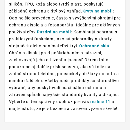
silikón, TPU, koža alebo tvrdý plast, poskytujú
základnú ochranu a štýlový vzhľad.
Kryty na mobil
:
Odolnejšie prevedenie, často s vyvýšenými okrajmi pre
ochranu displeja a fotoaparátu. Ideálne pre aktívnych
používateľov.
Puzdrá na mobil
: Kombinujú ochranu s
praktickými funkciami, ako sú priehradky na karty,
stojanček alebo odnímateľný kryt.
Ochranné sklá
:
Chránia displej pred poškriabaním a nárazmi,
zachovávajú jeho citlivosť a jasnosť.Okrem toho
ponúkame aj ďalšie príslušenstvo, ako sú fólie na
zadnú stranu telefónu, popsockety, držiaky do auta a
mnoho ďalšieho. Všetky naše produkty sú starostlivo
vybrané, aby poskytovali maximálnu ochranu a
zároveň spĺňali najvyššie štandardy kvality a dizajnu.
Vyberte si ten správny doplnok pre váš
realme 11
a
majte istotu, že je v bezpečí a zároveň vyzerá skvele!