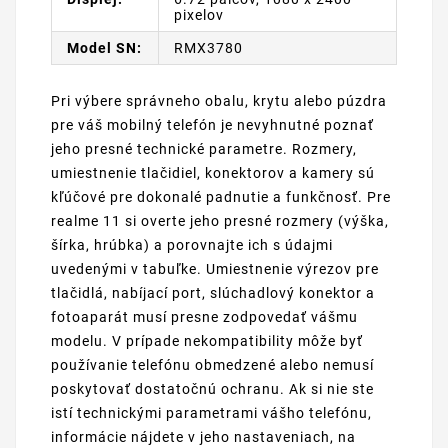
pixelov
Model SN:
RMX3780
Pri výbere správneho obalu, krytu alebo púzdra
pre váš mobilný telefón je nevyhnutné poznať
jeho presné technické parametre. Rozmery,
umiestnenie tlačidiel, konektorov a kamery sú
kľúčové pre dokonalé padnutie a funkčnosť. Pre
realme 11 si overte jeho presné rozmery (výška,
šírka, hrúbka) a porovnajte ich s údajmi
uvedenými v tabuľke. Umiestnenie výrezov pre
tlačidlá, nabíjací port, slúchadlový konektor a
fotoaparát musí presne zodpovedať vášmu
modelu. V prípade nekompatibility môže byť
používanie telefónu obmedzené alebo nemusí
poskytovať dostatočnú ochranu. Ak si nie ste
istí technickými parametrami vášho telefónu,
informácie nájdete v jeho nastaveniach, na