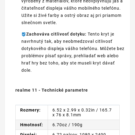
vyrobený z materiálov, ktoré neovplyvňujú jas a
čitateľnosť displeja vášho mobilného telefónu.
Užite si živé farby a ostrý obraz aj pri priamom
slnečnom svetle.
Zachováva citlivosť dotyku:
Tento kryt je
navrhnutý tak, aby neobmedzoval citlivosť
dotykového displeja vášho telefónu. Môžete bez
problémov písať správy, prehliadať web alebo
hrať hry bez toho, aby ste museli kryt dávať
dole.
realme 11 - Technické parametre
Rozmery:
6.52 x 2.99 x 0.32in / 165.7
x 76 x 8.1mm
Hmotnosť:
6.70oz / 190g
Displej:
6.72 palcov, 1080 x 2400