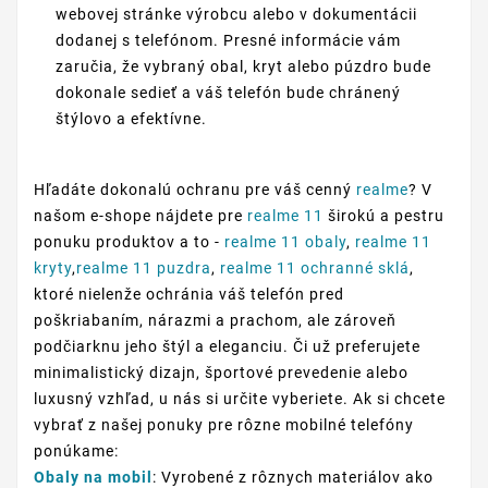
webovej stránke výrobcu alebo v dokumentácii
dodanej s telefónom. Presné informácie vám
zaručia, že vybraný obal, kryt alebo púzdro bude
dokonale sedieť a váš telefón bude chránený
štýlovo a efektívne.
Hľadáte dokonalú ochranu pre váš cenný
realme
? V
našom e-shope nájdete pre
realme 11
širokú a pestru
ponuku produktov a to -
realme 11 obaly
,
realme 11
kryty
,
realme 11 puzdra
,
realme 11 ochranné sklá
,
ktoré nielenže ochránia váš telefón pred
poškriabaním, nárazmi a prachom, ale zároveň
podčiarknu jeho štýl a eleganciu. Či už preferujete
minimalistický dizajn, športové prevedenie alebo
luxusný vzhľad, u nás si určite vyberiete. Ak si chcete
vybrať z našej ponuky pre rôzne mobilné telefóny
ponúkame:
Obaly na mobil
: Vyrobené z rôznych materiálov ako