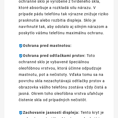
ochranné sklo je vyrobené z tvrdeného skla,
ktoré absorbuje a rozkladá silu nárazu. V
prípade pádu telefónu tak výrazne znižuje riziko
prasknutia alebo rozbitia displeja. Sklo je
navrhnuté tak, aby odolalo aj silným nárazom a
poskytlo vášmu telefónu maximálnu ochranu.
Ochrana pred mastnotou:
Ochrana pred odtlačkami prstov:
Toto
ochranné sklo je vybavené špeciálnou
oleofóbnou vrstvou, ktorá účinne odpudzuje
mastnotu, pot a nečistoty. Vďaka tomu sa na
povrchu skla nezachytávajú odtlačky prstov a
obrazovka vášho telefónu zostáva vždy čistá a
jasná. Okrem toho oleofóbna vrstva uľahčuje
čistenie skla od prípadných nečistôt.
Zachovanie jasnosti displeja:
Tento kryt je