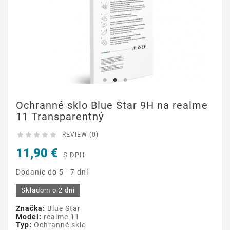
Ochranné sklo Blue Star 9H na realme
11 Transparentný





REVIEW (0)
11,90 €
S DPH
Dodanie do 5 - 7 dní
Skladom o 2 dni
Značka:
Blue Star
Model:
realme 11
Typ:
Ochranné sklo