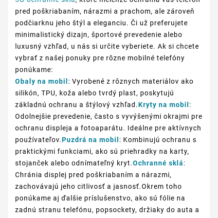
pred poškriabaním, nárazmi a prachom, ale zároveň
podčiarknu jeho štýl a eleganciu. Či už preferujete
minimalistický dizajn, športové prevedenie alebo
luxusný vzhľad, u nás si určite vyberiete. Ak si chcete
vybrať z našej ponuky pre rôzne mobilné telefóny
ponúkame:
Obaly na mobil
: Vyrobené z rôznych materiálov ako
silikón, TPU, koža alebo tvrdý plast, poskytujú
základnú ochranu a štýlový vzhľad.
Kryty na mobil
:
Odolnejšie prevedenie, často s vyvýšenými okrajmi pre
ochranu displeja a fotoaparátu. Ideálne pre aktívnych
používateľov.
Puzdrá na mobil
: Kombinujú ochranu s
praktickými funkciami, ako sú priehradky na karty,
stojanček alebo odnímateľný kryt.
Ochranné sklá
:
Chránia displej pred poškriabaním a nárazmi,
zachovávajú jeho citlivosť a jasnosť.Okrem toho
ponúkame aj ďalšie príslušenstvo, ako sú fólie na
zadnú stranu telefónu, popsockety, držiaky do auta a