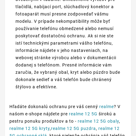
tlačidlá, nabíjací port, slúchadlový konektor a
fotoaparát musí presne zodpovedať vášmu
modelu. V prípade nekompatibility môže byť
používanie telefónu obmedzené alebo nemusí
poskytovať dostatočnú ochranu. Ak si nie ste
istí technickými parametrami vášho telefónu,
informácie nájdete v jeho nastaveniach, na
webovej stránke výrobcu alebo v dokumentácii
dodanej s telefónom. Presné informácie vám
zaručia, že vybraný obal, kryt alebo púzdro bude
dokonale sedieť a váš telefón bude chránený
štýlovo a efektívne.
Hľadáte dokonalú ochranu pre váš cenný
realme
? V
našom e-shope nájdete pre
realme 12 5G
širokú a
pestru ponuku produktov a to -
realme 12 5G obaly
,
realme 12 5G kryty
,
realme 12 5G puzdra
,
realme 12
5G ochranné sklá
, ktoré nielenže ochránia váš telefón