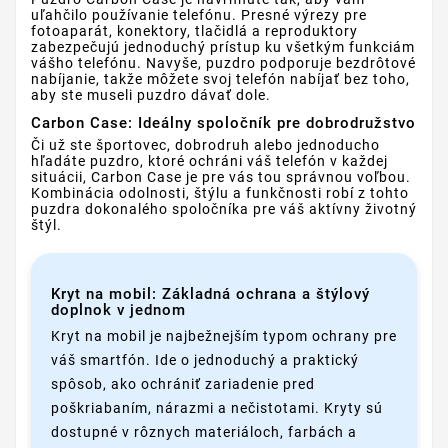
uľahčilo používanie telefónu. Presné výrezy pre
fotoaparát, konektory, tlačidlá a reproduktory
zabezpečujú jednoduchý prístup ku všetkým funkciám
vášho telefónu. Navyše, puzdro podporuje bezdrôtové
nabíjanie, takže môžete svoj telefón nabíjať bez toho,
aby ste museli puzdro dávať dole.
Carbon Case: Ideálny spoločník pre dobrodružstvo
Či už ste športovec, dobrodruh alebo jednoducho
hľadáte puzdro, ktoré ochráni váš telefón v každej
situácii, Carbon Case je pre vás tou správnou voľbou.
Kombinácia odolnosti, štýlu a funkčnosti robí z tohto
puzdra dokonalého spoločníka pre váš aktívny životný
štýl.
Kryt na mobil: Základná ochrana a štýlový
doplnok v jednom
Kryt na mobil je najbežnejším typom ochrany pre
váš smartfón. Ide o jednoduchý a praktický
spôsob, ako ochrániť zariadenie pred
poškriabaním, nárazmi a nečistotami. Kryty sú
dostupné v rôznych materiáloch, farbách a