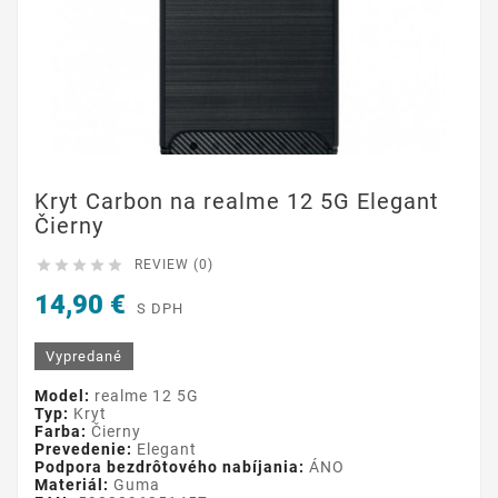
Kryt Carbon na realme 12 5G Elegant
Čierny





REVIEW (0)
14,90 €
S DPH
Vypredané
Model:
realme 12 5G
Typ:
Kryt
Farba:
Čierny
Prevedenie:
Elegant
Podpora bezdrôtového nabíjania:
ÁNO
Materiál:
Guma