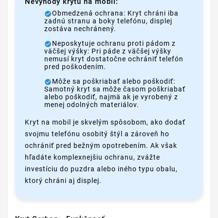
Nevýhody krytu na mobil:
Obmedzená ochrana: Kryt chráni iba
zadnú stranu a boky telefónu, displej
zostáva nechránený.
Neposkytuje ochranu proti pádom z
väčšej výšky: Pri páde z väčšej výšky
nemusí kryt dostatočne ochrániť telefón
pred poškodením.
Môže sa poškriabať alebo poškodiť:
Samotný kryt sa môže časom poškriabať
alebo poškodiť, najmä ak je vyrobený z
menej odolných materiálov.
Kryt na mobil je skvelým spôsobom, ako dodať
svojmu telefónu osobitý štýl a zároveň ho
ochrániť pred bežným opotrebením. Ak však
hľadáte komplexnejšiu ochranu, zvážte
investíciu do puzdra alebo iného typu obalu,
ktorý chráni aj displej.