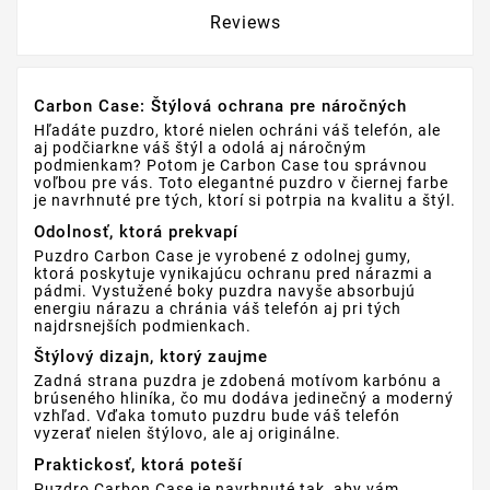
Reviews
Carbon Case: Štýlová ochrana pre náročných
Hľadáte puzdro, ktoré nielen ochráni váš telefón, ale
aj podčiarkne váš štýl a odolá aj náročným
podmienkam? Potom je Carbon Case tou správnou
voľbou pre vás. Toto elegantné puzdro v čiernej farbe
je navrhnuté pre tých, ktorí si potrpia na kvalitu a štýl.
Odolnosť, ktorá prekvapí
Puzdro Carbon Case je vyrobené z odolnej gumy,
ktorá poskytuje vynikajúcu ochranu pred nárazmi a
pádmi. Vystužené boky puzdra navyše absorbujú
energiu nárazu a chránia váš telefón aj pri tých
najdrsnejších podmienkach.
Štýlový dizajn, ktorý zaujme
Zadná strana puzdra je zdobená motívom karbónu a
brúseného hliníka, čo mu dodáva jedinečný a moderný
vzhľad. Vďaka tomuto puzdru bude váš telefón
vyzerať nielen štýlovo, ale aj originálne.
Praktickosť, ktorá poteší
Puzdro Carbon Case je navrhnuté tak, aby vám