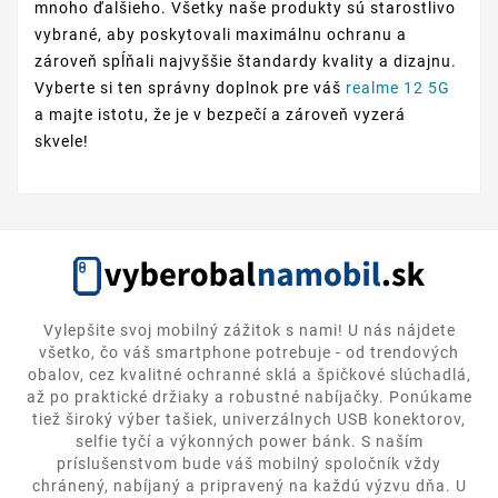
mnoho ďalšieho. Všetky naše produkty sú starostlivo
vybrané, aby poskytovali maximálnu ochranu a
zároveň spĺňali najvyššie štandardy kvality a dizajnu.
Vyberte si ten správny doplnok pre váš
realme 12 5G
a majte istotu, že je v bezpečí a zároveň vyzerá
skvele!
Vylepšite svoj mobilný zážitok s nami! U nás nájdete
všetko, čo váš smartphone potrebuje - od trendových
obalov, cez kvalitné ochranné sklá a špičkové slúchadlá,
až po praktické držiaky a robustné nabíjačky. Ponúkame
tiež široký výber tašiek, univerzálnych USB konektorov,
selfie tyčí a výkonných power bánk. S naším
príslušenstvom bude váš mobilný spoločník vždy
chránený, nabíjaný a pripravený na každú výzvu dňa. U