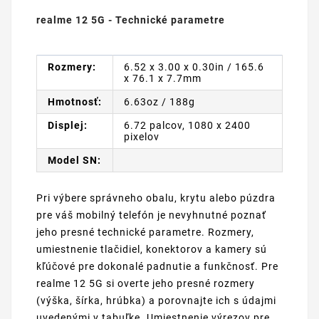
realme 12 5G - Technické parametre
Rozmery:
6.52 x 3.00 x 0.30in / 165.6
x 76.1 x 7.7mm
Hmotnosť:
6.63oz / 188g
Displej:
6.72 palcov, 1080 x 2400
pixelov
Model SN:
Pri výbere správneho obalu, krytu alebo púzdra
pre váš mobilný telefón je nevyhnutné poznať
jeho presné technické parametre. Rozmery,
umiestnenie tlačidiel, konektorov a kamery sú
kľúčové pre dokonalé padnutie a funkčnosť. Pre
realme 12 5G si overte jeho presné rozmery
(výška, šírka, hrúbka) a porovnajte ich s údajmi
uvedenými v tabuľke. Umiestnenie výrezov pre