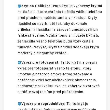
Kryt na tlačítka:
Tento kryt je vybavený krytmi
na tlačidlá, ktoré chránia tlačidlá vášho telefónu
pred prachom, nečistotami a vlhkosťou. Kryty
tlačidiel sú navrhnuté tak, aby dokonale
priliehali k tlačidlám a zároveň umožňovali ich
ľahké stláčanie. Vďaka tomu si môžete byť istí,
že tlačidlá vášho telefónu budú vždy čisté a
funkčné. Navyše, kryty tlačidiel dodávajú krytu
moderný a elegantný vzhľad.
Výrez pre fotoaparát:
Tento kryt má presný
výrez pre fotoaparát vášho telefónu, ktorý
umožňuje bezproblémové fotografovanie a
natáčanie videí bez akéhokoľvek obmedzenia.
Zachovajte si kvalitu svojich záberov a zároveň
chráňte svoj telefón pred poškodením.
Výrezy pre reproduktory:
Tento kryt je
navrhnutý s ohľadom na nerušené počúvanie