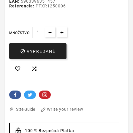
EAN:
5903396351457
Referencia:
PTXR1250006
MNOŽSTVO:

VYPREDANÉ


Write your review
Size Guide
100 % Bezpečná Platba