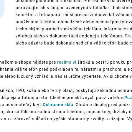
dokonalé padnutie a funkčnosť. Pre realme 9i si overte 
porovnajte ich s údajmi uvedenými v tabuľke. Umiestneni
konektor a fotoaparát musí presne zodpovedať vášmu m
používanie telefónu obmedzené alebo nemusí poskytovať
technickými parametrami vášho telefónu, informácie ná
výrobcu alebo v dokumentácii dodanej s telefónom. Pre
alebo púzdro bude dokonale sedieť a váš telefón bude c
 našom e-shope nájdete pre
realme 9i
širokú a pestru ponuku pr
ochránia váš telefón pred poškriabaním, nárazmi a prachom, ale 
ie alebo luxusný vzhľad, u nás si určite vyberiete. Ak si chcete
silikón, TPU, koža alebo tvrdý plast, poskytujú základnú ochran
displeja a fotoaparátu. Ideálne pre aktívnych používateľov.
Puz
ebo odnímateľný kryt.
Ochranné sklá
: Chránia displej pred poškr
o, ako sú fólie na zadnú stranu telefónu, popsockety, držiaky
anu a zároveň spĺňali najvyššie štandardy kvality a dizajnu. V
!