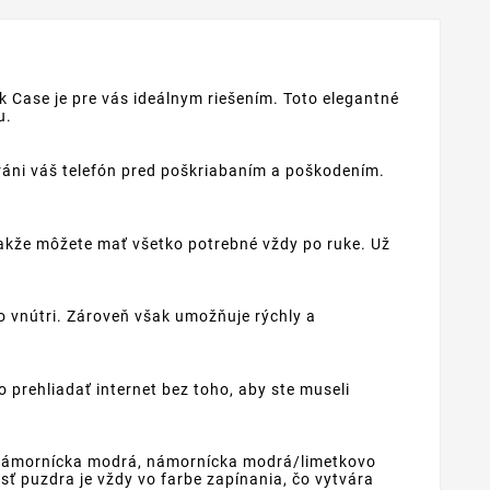
k Case je pre vás ideálnym riešením. Toto elegantné
u.
ráni váš telefón pred poškriabaním a poškodením.
akže môžete mať všetko potrebné vždy po ruke. Už
o vnútri. Zároveň však umožňuje rýchly a
prehliadať internet bez toho, aby ste museli
á/námornícka modrá, námornícka modrá/limetkovo
 puzdra je vždy vo farbe zapínania, čo vytvára