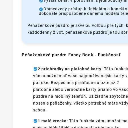
Vyššia cena: V porovnaní s jednoduchými
Obmedzený prístup k tlačidlám a konekto
dokonale prispôsobené danému modelu tele
Peňaženkové puzdro je skvelou voľbou pre tých, kt
každodenný život, peňaženkové puzdro je tou sp
Peňaženkové puzdro Fancy Book - Funkčnosť
2 priehradky na platobné karty:
Táto funkci
vám umožní mať vaše najpoužívanejšie karty 
po ruke. Bezpečne a prehľadne uložte až 2
platobné alebo vernostné karty priamo vo va
puzdre na mobilný telefón. Už žiadne zbytočné
nosenie peňaženky, všetko potrebné máte vžd
sebou.
1 malé vrecko:
Táto funkcia vám umožní ma
vaše najdôležitejšie drobnosti vždy poruke.