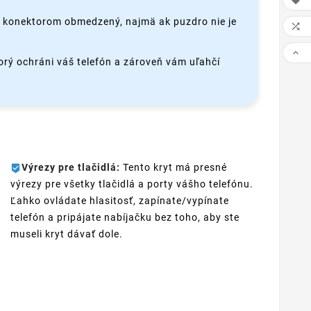

o konektorom obmedzený, najmä ak puzdro nie je


torý ochráni váš telefón a zároveň vám uľahčí
Výrezy pre tlačidlá:
Tento kryt má presné
výrezy pre všetky tlačidlá a porty vášho telefónu.
Ľahko ovládate hlasitosť, zapínate/vypínate
telefón a pripájate nabíjačku bez toho, aby ste
museli kryt dávať dole.