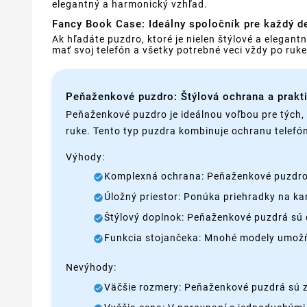
elegantný a harmonický vzhľad.
Fancy Book Case: Ideálny spoločník pre každý d
Ak hľadáte puzdro, ktoré je nielen štýlové a elegan
mať svoj telefón a všetky potrebné veci vždy po ru
Peňaženkové puzdro: Štýlová ochrana a prak
Peňaženkové puzdro je ideálnou voľbou pre tých, k
ruke. Tento typ puzdra kombinuje ochranu telefó
Výhody:
Komplexná ochrana: Peňaženkové puzdro ch
Úložný priestor: Ponúka priehradky na ka
Štýlový doplnok: Peňaženkové puzdrá sú 
Funkcia stojančeka: Mnohé modely umožňuj
Nevýhody:
Väčšie rozmery: Peňaženkové puzdrá sú zv