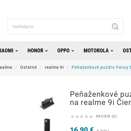
IAOMI
HONOR
OPPO
MOTOROLA
OS
ealme
Ostatné
realme 9i
Peňaženkové puzdro Fancy B
Peňaženkové pu
na realme 9i Čie





REVIEW (0)
16,90 €