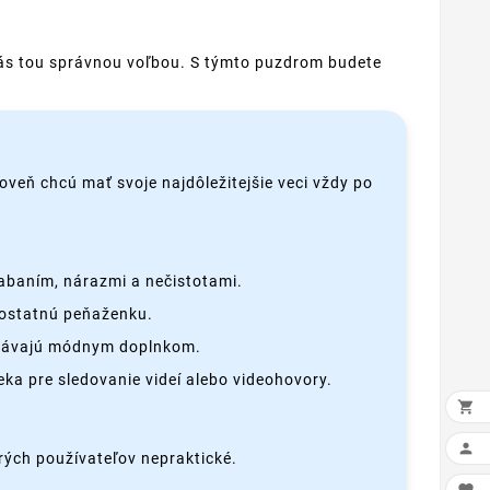
e vás tou správnou voľbou. S týmto puzdrom budete
oveň chcú mať svoje najdôležitejšie veci vždy po
iabaním, nárazmi a nečistotami.
amostatnú peňaženku.
 stávajú módnym doplnkom.
ka pre sledovanie videí alebo videohovory.


rých používateľov nepraktické.