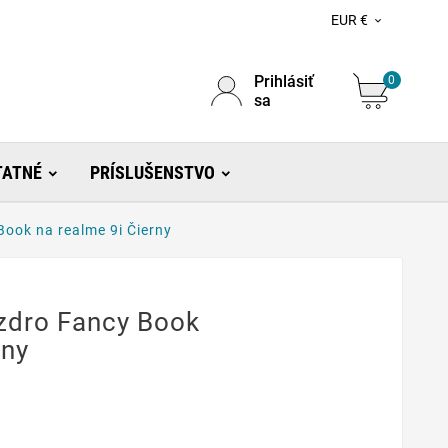
EUR €

Prihlásiť
0
sa
TATNÉ
PRÍSLUŠENSTVO
ook na realme 9i Čierny
zdro Fancy Book
rny