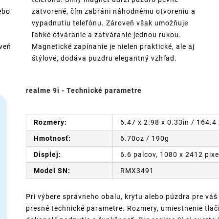
ebo
zatvorené, čím zabráni náhodnému otvoreniu a
vypadnutiu telefónu. Zároveň však umožňuje
ľahké otváranie a zatváranie jednou rukou.
oveň
Magnetické zapínanie je nielen praktické, ale aj
štýlové, dodáva puzdru elegantný vzhľad.
realme 9i - Technické parametre
Rozmery:
6.47 x 2.98 x 0.33in / 164.
Hmotnosť:
6.70oz / 190g
Displej:
6.6 palcov, 1080 x 2412 pixe
Model SN:
RMX3491
Pri výbere správneho obalu, krytu alebo púzdra pre váš
presné technické parametre. Rozmery, umiestnenie tlači