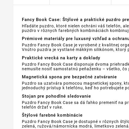
Fancy Book Case: Štýlové a praktické puzdro pre
Hľadáte puzdro, ktoré nielen ochráni váš telefón, a
puzdro v rôznych farebných kombináciách kombinuje 
Prémiové materiály pre luxusný vzhľad a ochran
Puzdro Fancy Book Case je vyrobené z kvalitnej org
Vnútro puzdra je vystlané mäkkým silikónom, ktorý p
Praktické vrecká na karty a doklady
Puzdro Fancy Book Case disponuje dvoma priehradk
nemusíte nosiť samostatnú peňaženku – všetko, čo p
Magnetická spona pre bezpečné zatváranie
Puzdro sa uzatvára pomocou magnetickej spony, ktor
jednoduchý prístup k telefónu, keď ho potrebujete p
Stojan pre pohodlné sledovanie
Puzdro Fancy Book Case sa dá ľahko premeniť na pra
telefón držať v ruke.
Štýlové farebné kombinácie
Puzdro Fancy Book Case je dostupné v rôznych štý
zelená, ružová/námornícka modrá, limetkovo zelen