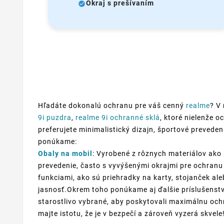
Okraj s prešívaním
Hľadáte dokonalú ochranu pre váš cenný
realme
? V
9i puzdra
,
realme 9i ochranné sklá
, ktoré nielenže 
preferujete minimalistický dizajn, športové preveden
ponúkame:
Obaly na mobil
: Vyrobené z rôznych materiálov ako 
prevedenie, často s vyvýšenými okrajmi pre ochranu 
funkciami, ako sú priehradky na karty, stojanček al
jasnosť.Okrem toho ponúkame aj ďalšie príslušenstv
starostlivo vybrané, aby poskytovali maximálnu ochr
majte istotu, že je v bezpečí a zároveň vyzerá skvele