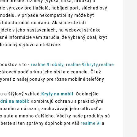
jeho presné rozmery (výška, šírka, hrúbka) a
e výrezov pre tlačidlá, nabíjací port, slúchadlový
odelu. V prípade nekompatibility môže byť
 dostatočnú ochranu. Ak si nie ste istí
jdete v jeho nastaveniach, na webovej stránke
sné informácie vám zaručia, že vybraný obal, kryt
hránený štýlovo a efektívne.
oduktov a to -
realme 9i obaly
,
realme 9i kryty
,
realme
zároveň podčiarknu jeho štýl a eleganciu. Či už
 vybrať z našej ponuky pre rôzne mobilné telefóny
u a štýlový vzhľad.
Kryty na mobil
: Odolnejšie
drá na mobil
: Kombinujú ochranu s praktickými
iabaním a nárazmi, zachovávajú jeho citlivosť a
 do auta a mnoho ďalšieho. Všetky naše produkty sú
yberte si ten správny doplnok pre váš
realme 9i
a