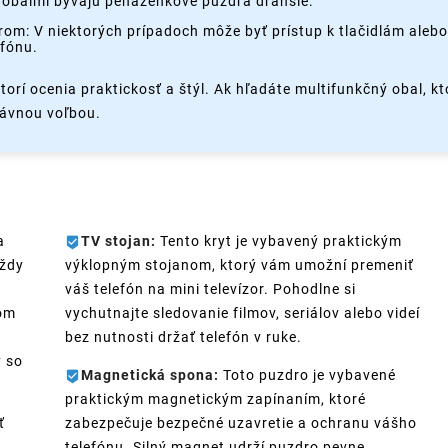
 obalmi bývajú peňaženkové puzdrá drahšie.
rom: V niektorých prípadoch môže byť prístup k tlačidlám aleb
fónu.
orí ocenia praktickosť a štýl. Ak hľadáte multifunkčný obal, k
rávnou voľbou.
a
TV stojan:
Tento kryt je vybavený praktickým
vždy
výklopným stojanom, ktorý vám umožní premeniť
váš telefón na mini televízor. Pohodlne si
šom
vychutnajte sledovanie filmov, seriálov alebo videí
bez nutnosti držať telefón v ruke.
y so
Magnetická spona:
Toto puzdro je vybavené
praktickým magnetickým zapínaním, ktoré
ť
zabezpečuje bezpečné uzavretie a ochranu vášho
telefónu. Silný magnet udrží puzdro pevne