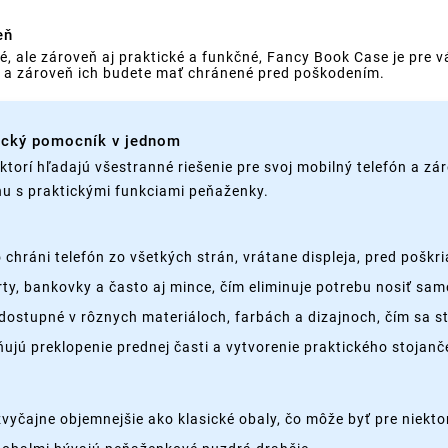
eň
tné, ale zároveň aj praktické a funkčné, Fancy Book Case je pr
ke a zároveň ich budete mať chránené pred poškodením.
tický pomocník v jednom
torí hľadajú všestranné riešenie pre svoj mobilný telefón a zár
nu s praktickými funkciami peňaženky.
ráni telefón zo všetkých strán, vrátane displeja, pred poškr
rty, bankovky a často aj mince, čím eliminuje potrebu nosiť s
dostupné v rôznych materiáloch, farbách a dizajnoch, čím sa
ú preklopenie prednej časti a vytvorenie praktického stojanče
yčajne objemnejšie ako klasické obaly, čo môže byť pre niekto