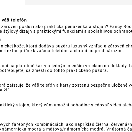
 váš telefón
le zároveň poslúži ako praktická peňaženka a stojan? Fancy Boo
štýlový dizajn s praktickými funkciami a spoľahlivou ochrano
u
anickej kože, ktorá dodáva puzdru luxusný vzhľad a zároveň ch
erfektne priľne k vášmu telefónu a chráni ho pred nárazmi.
ami na platobné karty a jedným menším vreckom na doklady, t
otrebujete, sa zmestí do tohto praktického puzdra.
á zaisťuje, že váš telefón a karty zostanú bezpečne uložené v
oužiť.
ktický stojan, ktorý vám umožní pohodlne sledovať videá alebo 
lových farebných kombináciách, ako napríklad čierna, červen
á/námornícka modrá a mätová/námornícka modrá. Vnútorná časť