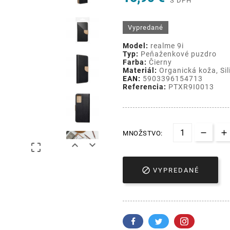
S DPH
Vypredané
Model:
realme 9i
Typ:
Peňaženkové puzdro
Farba:
Čierny
Materiál:
Organická koža, Sil
EAN:
5903396154713
Referencia:
PTXR9I0013
MNOŽSTVO:




VYPREDANÉ