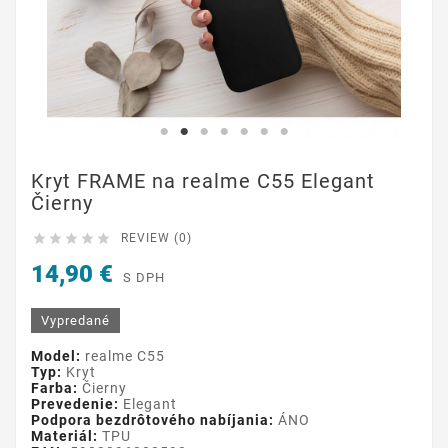
Kryt FRAME na realme C55 Elegant
Čierny





REVIEW (0)
14,90 €
S DPH
Vypredané
Model:
realme C55
Typ:
Kryt
Farba:
Čierny
Prevedenie:
Elegant
Podpora bezdrôtového nabíjania:
ÁNO
Materiál:
TPU