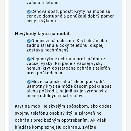
vášmu telefónu.
Cenová dostupnosť: Kryty na mobil sú
cenovo dostupné a ponúkajú dobrý pomer
ceny a výkonu.
Nevýhody krytu na mobil:
Obmedzená ochrana: Kryt chráni iba
zadnú stranu a boky telefónu, displej
zostáva nechránený.
Neposkytuje ochranu proti pádom z
väčšej výšky: Pri páde z väčšej výšky
nemusí kryt dostatočne ochrániť telefón
pred poškodením.
Môže sa poškriabať alebo poškodiť:
Samotný kryt sa môže časom poškriabať
alebo poškodiť, najmä ak je vyrobený z
menej odolných materiálov.
Kryt na mobil je skvelým spôsobom, ako dodať
svojmu telefónu osobitý štýl a zároveň ho
ochrániť pred bežným opotrebením. Ak však
hľadáte komplexnejšiu ochranu, zvážte