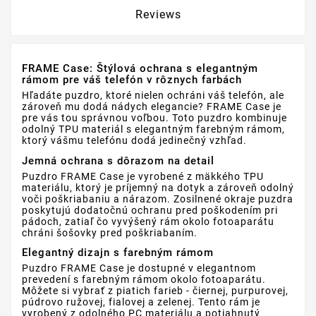
Reviews
FRAME Case: Štýlová ochrana s elegantným
rámom pre váš telefón v rôznych farbách
Hľadáte puzdro, ktoré nielen ochráni váš telefón, ale
zároveň mu dodá nádych elegancie? FRAME Case je
pre vás tou správnou voľbou. Toto puzdro kombinuje
odolný TPU materiál s elegantným farebným rámom,
ktorý vášmu telefónu dodá jedinečný vzhľad.
Jemná ochrana s dôrazom na detail
Puzdro FRAME Case je vyrobené z mäkkého TPU
materiálu, ktorý je príjemný na dotyk a zároveň odolný
voči poškriabaniu a nárazom. Zosilnené okraje puzdra
poskytujú dodatočnú ochranu pred poškodením pri
pádoch, zatiaľ čo vyvýšený rám okolo fotoaparátu
chráni šošovky pred poškriabaním.
Elegantný dizajn s farebným rámom
Puzdro FRAME Case je dostupné v elegantnom
prevedení s farebným rámom okolo fotoaparátu.
Môžete si vybrať z piatich farieb - čiernej, purpurovej,
púdrovo ružovej, fialovej a zelenej. Tento rám je
vyrobený z odolného PC materiálu a potiahnutý