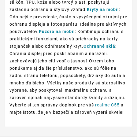
silikón, TPU, koža alebo tvrdý plast, poskytujú
základnú ochranu a štýlový vzhľad.
Kryty na mobil
:
Odolnejšie prevedenie, často s vyvýšenými okrajmi pre
ochranu displeja a fotoaparátu. Ideálne pre aktívnych
používateľov.
Puzdrá na mobil
: Kombinujú ochranu s
praktickými funkciami, ako sú priehradky na karty,
stojanček alebo odnímateľný kryt.
Ochranné sklá
:
Chránia displej pred poškriabaním a nárazmi,
zachovávajú jeho citlivosť a jasnosť.Okrem toho
ponúkame aj ďalšie príslušenstvo, ako sú fólie na
zadnú stranu telefónu, popsockety, držiaky do auta a
mnoho ďalšieho. Všetky naše produkty sú starostlivo
vybrané, aby poskytovali maximálnu ochranu a
zároveň spĺňali najvyššie štandardy kvality a dizajnu.
Vyberte si ten správny doplnok pre váš
realme C55
a
majte istotu, že je v bezpečí a zároveň vyzerá skvele!