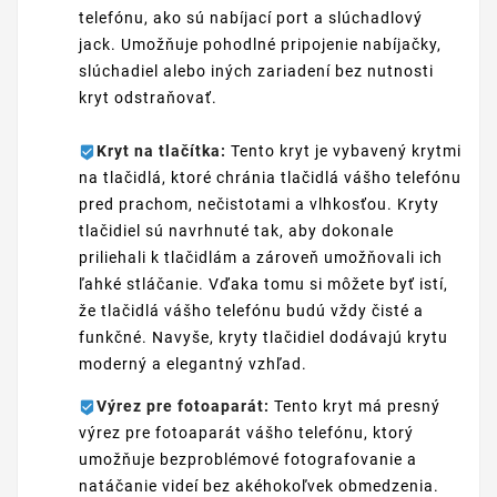
telefónu, ako sú nabíjací port a slúchadlový
jack. Umožňuje pohodlné pripojenie nabíjačky,
slúchadiel alebo iných zariadení bez nutnosti
kryt odstraňovať.
Kryt na tlačítka:
Tento kryt je vybavený krytmi
na tlačidlá, ktoré chránia tlačidlá vášho telefónu
pred prachom, nečistotami a vlhkosťou. Kryty
tlačidiel sú navrhnuté tak, aby dokonale
priliehali k tlačidlám a zároveň umožňovali ich
ľahké stláčanie. Vďaka tomu si môžete byť istí,
že tlačidlá vášho telefónu budú vždy čisté a
funkčné. Navyše, kryty tlačidiel dodávajú krytu
moderný a elegantný vzhľad.
Výrez pre fotoaparát:
Tento kryt má presný
výrez pre fotoaparát vášho telefónu, ktorý
umožňuje bezproblémové fotografovanie a
natáčanie videí bez akéhokoľvek obmedzenia.