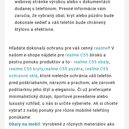
webovej stránke výrobcu alebo v dokumentácii
dodanej s telefónom. Presné informácie vám
zaručia, že vybraný obal, kryt alebo púzdro bude
dokonale sedieť a váš telefón bude chránený
štýlovo a efektívne.
Hľadáte dokonalú ochranu pre váš cenný
realme
? V
našom e-shope nájdete pre
realme C55
širokú a
pestru ponuku produktov a to -
realme C55 obaly
,
realme C55 kryty
,
realme C55 puzdra
,
realme C55
ochranné sklá
, ktoré nielenže ochránia váš telefón
pred poškriabaním, nárazmi a prachom, ale zároveň
podčiarknu jeho štýl a eleganciu. Či už preferujete
minimalistický dizajn, športové prevedenie alebo
luxusný vzhľad, u nás si určite vyberiete. Ak si chcete
vybrať z našej ponuky pre rôzne mobilné telefóny
ponúkame:
Obaly na mobil
: Vyrobené z rôznych materiálov ako