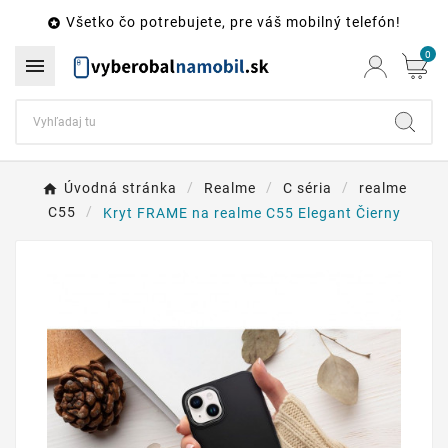
Všetko čo potrebujete, pre váš mobilný telefón!

0

Úvodná stránka
Realme
C séria
realme
C55
Kryt FRAME na realme C55 Elegant Čierny