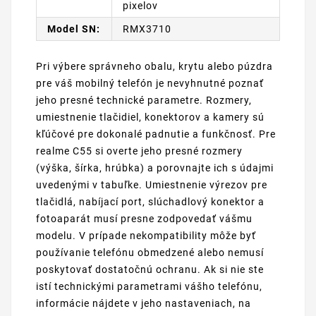
pixelov
Model SN:
RMX3710
Pri výbere správneho obalu, krytu alebo púzdra
pre váš mobilný telefón je nevyhnutné poznať
jeho presné technické parametre. Rozmery,
umiestnenie tlačidiel, konektorov a kamery sú
kľúčové pre dokonalé padnutie a funkčnosť. Pre
realme C55 si overte jeho presné rozmery
(výška, šírka, hrúbka) a porovnajte ich s údajmi
uvedenými v tabuľke. Umiestnenie výrezov pre
tlačidlá, nabíjací port, slúchadlový konektor a
fotoaparát musí presne zodpovedať vášmu
modelu. V prípade nekompatibility môže byť
používanie telefónu obmedzené alebo nemusí
poskytovať dostatočnú ochranu. Ak si nie ste
istí technickými parametrami vášho telefónu,
informácie nájdete v jeho nastaveniach, na