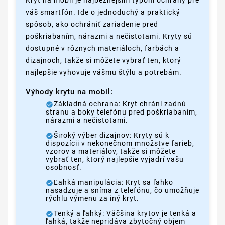
váš smartfón. Ide o jednoduchý a praktický
spôsob, ako ochrániť zariadenie pred
poškriabaním, nárazmi a nečistotami. Kryty sú
dostupné v rôznych materiáloch, farbách a
dizajnoch, takže si môžete vybrať ten, ktorý
najlepšie vyhovuje vášmu štýlu a potrebám.
Výhody krytu na mobil:
Základná ochrana: Kryt chráni zadnú
stranu a boky telefónu pred poškriabaním,
nárazmi a nečistotami.
Široký výber dizajnov: Kryty sú k
dispozícii v nekonečnom množstve farieb,
vzorov a materiálov, takže si môžete
vybrať ten, ktorý najlepšie vyjadrí vašu
osobnosť.
Ľahká manipulácia: Kryt sa ľahko
nasadzuje a sníma z telefónu, čo umožňuje
rýchlu výmenu za iný kryt.
Tenký a ľahký: Väčšina krytov je tenká a
ľahká, takže nepridáva zbytočný objem