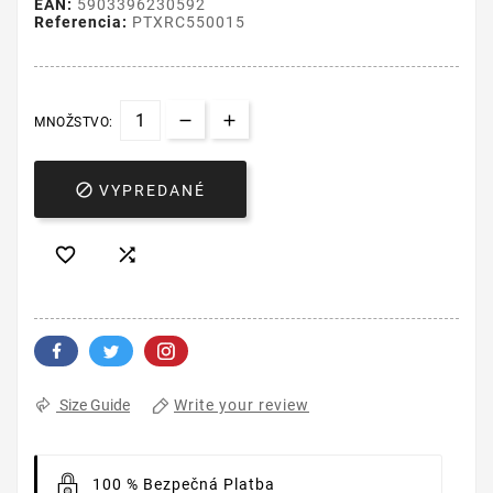
EAN:
5903396230592
Referencia:
PTXRC550015
MNOŽSTVO:

VYPREDANÉ


Write your review
Size Guide
100 % Bezpečná Platba