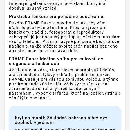
farebným galvanizovaným povlakom, ktorý mu
dodáva luxusný vzhľad.
Praktické funkcie pre pohodlné používanie
Puzdro FRAME Case je navrhnuté tak, aby vám
uľahčilo používanie telefónu. Presné výrezy pre
konektory, tlačidlá, fotoaparát a reproduktory
zabezpečujú jednoduchý prístup ku všetkým funkciám
vášho telefónu. Puzdro navyše podporuje bezdrôtové
nabíjanie, takže môžete svoj telefón nabíjať bez toho,
aby ste museli puzdro dávať dole.
FRAME Case: Ideálna voľba pre milovníkov
elegancie a funkčnosti
Ak hľadáte puzdro, ktoré nielen ochráni váš telefón,
ale aj mu dodá štýlový vzhľad a praktické funkcie,
FRAME Case je pre vás tou správnou voľbou. S týmto
puzdrom bude váš telefón vždy vyzerať skvele a
zároveň bude chránený pred každodennými
nástrahami. Vyberte si farbu, ktorá najlepšie vystihuje
váš štýl a osobnosť.
Kryt na mobil: Základná ochrana a štýlový
doplnok v jednom
Kryt na mobil je najbežnejším typom ochrany pre