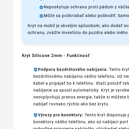
Neposkytuje ochranu proti pádom z väčšej
Môže sa poškriabať alebo poškodiť: Samo
Kryt na mobil je skvelým spôsobom, ako dodať sv
ochranu, zvážte investíciu do puzdra alebo iného t
Kryt Silicone 2mm - Funkčnosť
Podpora bezdrôtového nabíjania:
Tento kryt
bezdrôtovému nabíjaniu vášho telefónu. Už nem
kábel a pripájať ho k telefónu. Stačí položiť t
nabíjanie sa spustí automaticky. Kryt je vyrobe
neovplyvňujú prenos energie, takže si môžete by
nabíjať rovnako rýchlo ako bez krytu.
Výrezy pre konektory:
Tento kryt disponuje 
konektory vášho telefónu, ako sú nabíjací por
pohodlné pripojenie nabíjačky, slúchadiel aleb