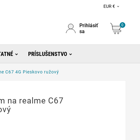
EUR €

Prihlásiť
0
sa
TATNÉ
PRÍSLUŠENSTVO
me C67 4G Pieskovo ružový
mm na realme C67
ový