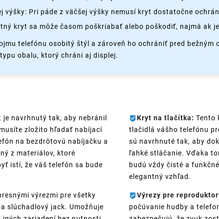
 výšky: Pri páde z väčšej výšky nemusí kryt dostatočne ochrán
tný kryt sa môže časom poškriabať alebo poškodiť, najmä ak je
ojmu telefónu osobitý štýl a zároveň ho ochrániť pred bežným
ypu obalu, ktorý chráni aj displej.
 je navrhnutý tak, aby nebránil
Kryt na tlačítka:
Tento k
usíte zložito hľadať nabíjací
tlačidlá vášho telefónu pr
elefón na bezdrôtovú nabíjačku a
sú navrhnuté tak, aby dok
ný z materiálov, ktoré
ľahké stláčanie. Vďaka tom
ť istí, že váš telefón sa bude
budú vždy čisté a funkčné
elegantný vzhľad.
presnými výrezmi pre všetky
Výrezy pre reproduktor
t a slúchadlový jack. Umožňuje
počúvanie hudby a telefo
o iných zariadení bez nutnosti
zabezpečujú, že zvuk zost