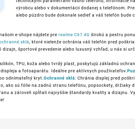
technickými parametrami vášho telefónu, informácie ná
výrobcu alebo v dokumentácii dodanej s telefónom. Pre
alebo púzdro bude dokonale sedieť a váš telefón bude c
 našom e-shope nájdete pre
realme C67 4G
širokú a pestru ponu
ochranné sklá
, ktoré nielenže ochránia váš telefón pred poškr
ký dizajn, športové prevedenie alebo luxusný vzhľad, u nás si urč
silikón, TPU, koža alebo tvrdý plast, poskytujú základnú ochran
displeja a fotoaparátu. Ideálne pre aktívnych používateľov.
Puz
ebo odnímateľný kryt.
Ochranné sklá
: Chránia displej pred poškr
o, ako sú fólie na zadnú stranu telefónu, popsockety, držiaky
anu a zároveň spĺňali najvyššie štandardy kvality a dizajnu. V
le!