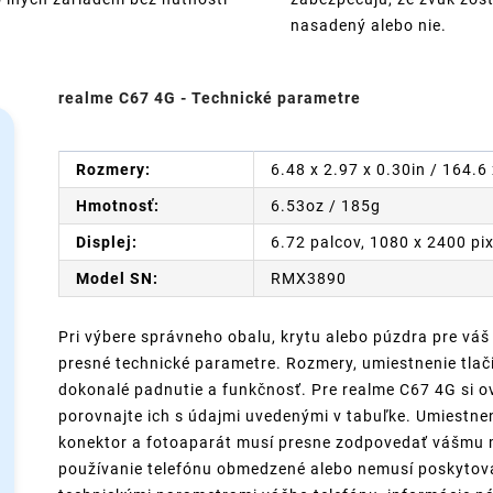
nasadený alebo nie.
realme C67 4G - Technické parametre
Rozmery:
6.48 x 2.97 x 0.30in / 164.
Hmotnosť:
6.53oz / 185g
Displej:
6.72 palcov, 1080 x 2400 pi
Model SN:
RMX3890
Pri výbere správneho obalu, krytu alebo púzdra pre váš
presné technické parametre. Rozmery, umiestnenie tlači
dokonalé padnutie a funkčnosť. Pre realme C67 4G si ov
porovnajte ich s údajmi uvedenými v tabuľke. Umiestneni
konektor a fotoaparát musí presne zodpovedať vášmu m
používanie telefónu obmedzené alebo nemusí poskytovať