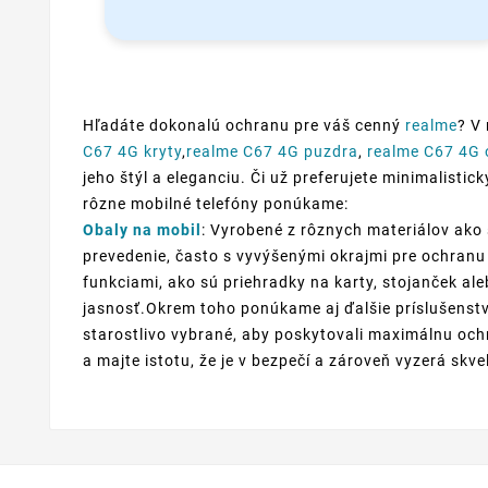
Hľadáte dokonalú ochranu pre váš cenný
realme
? V
C67 4G kryty
,
realme C67 4G puzdra
,
realme C67 4G 
jeho štýl a eleganciu. Či už preferujete minimalistic
rôzne mobilné telefóny ponúkame:
Obaly na mobil
: Vyrobené z rôznych materiálov ako 
prevedenie, často s vyvýšenými okrajmi pre ochranu 
funkciami, ako sú priehradky na karty, stojanček al
jasnosť.Okrem toho ponúkame aj ďalšie príslušenstv
starostlivo vybrané, aby poskytovali maximálnu ochr
a majte istotu, že je v bezpečí a zároveň vyzerá skve