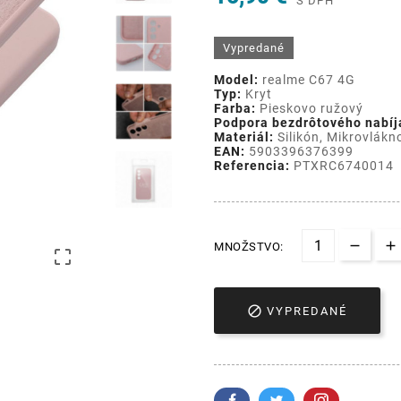
S DPH
Vypredané
Model:
realme C67 4G
Typ:
Kryt
Farba:
Pieskovo ružový
Podpora bezdrôtového nabíj
Materiál:
Silikón, Mikrovlákn
EAN:
5903396376399
Referencia:
PTXRC6740014
MNOŽSTVO:


VYPREDANÉ