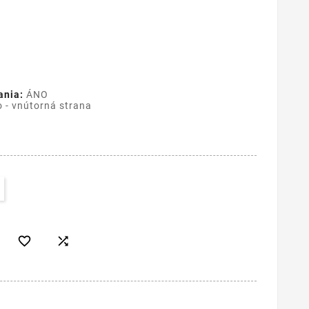
ania:
ÁNO
o - vnútorná strana

