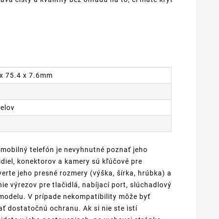
6 x 75.4 x 7.6mm
xelov
 mobilný telefón je nevyhnutné poznať jeho
diel, konektorov a kamery sú kľúčové pre
erte jeho presné rozmery (výška, šírka, hrúbka) a
e výrezov pre tlačidlá, nabíjací port, slúchadlový
odelu. V prípade nekompatibility môže byť
 dostatočnú ochranu. Ak si nie ste istí