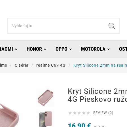
IAOMI
HONOR
OPPO
MOTOROLA
OS
lme
C séria
realme C67 4G
Kryt Silicone 2mm na real
Kryt Silicone 2
4G Pieskovo ruž





REVIEW (0)
16,90 €