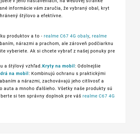
jdete v jeho nastaveniach, na webovej stránke
sné informácie vám zaručia, že vybraný obal, kryt
hránený štýlovo a efektívne.
ku produktov a to -
realme C67 4G obaly
,
realme
iabaním, nárazmi a prachom, ale zároveň podčiarknu
ite vyberiete. Ak si chcete vybrať z našej ponuky pre
u a štýlový vzhľad.
Kryty na mobil
: Odolnejšie
drá na mobil
: Kombinujú ochranu s praktickými
iabaním a nárazmi, zachovávajú jeho citlivosť a
 do auta a mnoho ďalšieho. Všetky naše produkty sú
yberte si ten správny doplnok pre váš
realme C67 4G