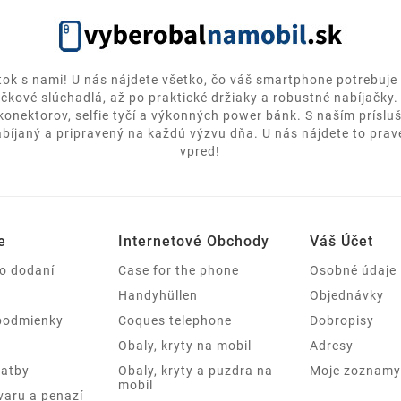
itok s nami! U nás nájdete všetko, čo váš smartphone potrebuje 
ičkové slúchadlá, až po praktické držiaky a robustné nabíjačky
 konektorov, selfie tyčí a výkonných power bánk. S naším prísl
bíjaný a pripravený na každú výzvu dňa. U nás nájdete to pravé
vpred!
e
Internetové Obchody
Váš Účet
 o dodaní
Case for the phone
Osobné údaje
Handyhüllen
Objednávky
podmienky
Coques telephone
Dobropisy
Obaly, kryty na mobil
Adresy
latby
Obaly, kryty a puzdra na
Moje zoznamy 
mobil
varu a penazí