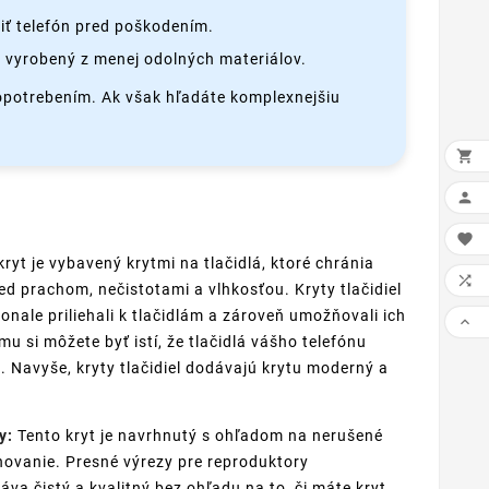
iť telefón pred poškodením.
 vyrobený z menej odolných materiálov.
 opotrebením. Ak však hľadáte komplexnejšiu



ryt je vybavený krytmi na tlačidlá, ktoré chránia

ed prachom, nečistotami a vlhkosťou. Kryty tlačidiel
onale priliehali k tlačidlám a zároveň umožňovali ich

u si môžete byť istí, že tlačidlá vášho telefónu
. Navyše, kryty tlačidiel dodávajú krytu moderný a
y:
Tento kryt je navrhnutý s ohľadom na nerušené
novanie. Presné výrezy pre reproduktory
áva čistý a kvalitný bez ohľadu na to, či máte kryt