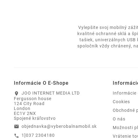
Vylepšite svoj mobilný záž
kvalitné ochranné sklá a šp
tašiek, univerzálnych USB
spoločník vždy chránený, na
Informácie O E-Shope
Informáci
JOO INTERNET MEDIA LTD
Informácie
location_on
Fergusson house
Cookies
124 City Road
London
Obchodné 
EC1V 2NX
Spojené kráľovstvo
O nás
objednavka@vyberobalnamobil.sk
email
Možnosti p
1]037 2304180
call
Vrátenie to