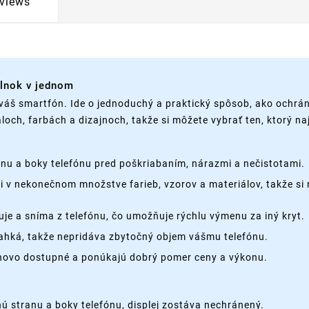
views
plnok v jednom
váš smartfón. Ide o jednoduchý a praktický spôsob, ako ochrán
loch, farbách a dizajnoch, takže si môžete vybrať ten, ktorý n
nu a boky telefónu pred poškriabaním, nárazmi a nečistotami.
cii v nekonečnom množstve farieb, vzorov a materiálov, takže si 
je a sníma z telefónu, čo umožňuje rýchlu výmenu za iný kryt.
 ľahká, takže nepridáva zbytočný objem vášmu telefónu.
enovo dostupné a ponúkajú dobrý pomer ceny a výkonu.
 stranu a boky telefónu, displej zostáva nechránený.